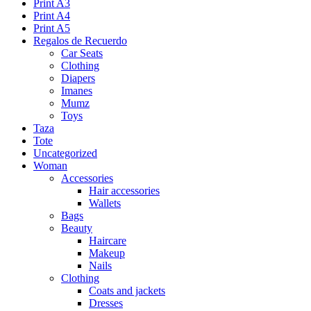
Print A3
Print A4
Print A5
Regalos de Recuerdo
Car Seats
Clothing
Diapers
Imanes
Mumz
Toys
Taza
Tote
Uncategorized
Woman
Accessories
Hair accessories
Wallets
Bags
Beauty
Haircare
Makeup
Nails
Clothing
Coats and jackets
Dresses