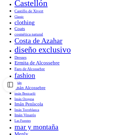
Castellón
Castillo de Xivert
Classic
clothing
Coats
cosmética natural
Costa de Azahar
diseño exclusivo
Dresses
Ermita de Alcossebre
Faro de Alcossebre
fashion
Imán
imán Alcossebre
imán Benicarló
Imán Oropesa
Imán Peníscola
Imán Torreblanca
Imán Vinarós
Las Fuentes
mar y montaña
Menly