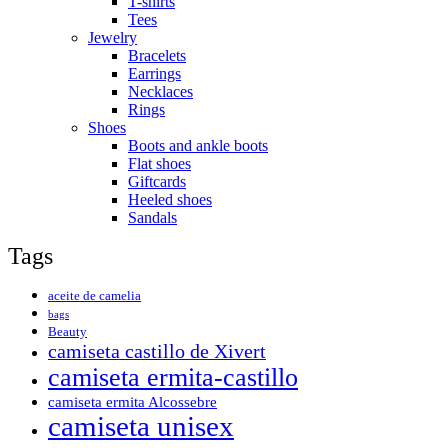
T-shirts
Tees
Jewelry
Bracelets
Earrings
Necklaces
Rings
Shoes
Boots and ankle boots
Flat shoes
Giftcards
Heeled shoes
Sandals
Tags
aceite de camelia
bags
Beauty
camiseta castillo de Xivert
camiseta ermita-castillo
camiseta ermita Alcossebre
camiseta unisex