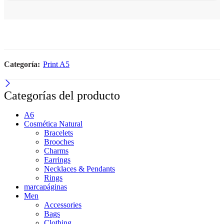
Categoría:
Print A5
Categorías del producto
A6
Cosmética Natural
Bracelets
Brooches
Charms
Earrings
Necklaces & Pendants
Rings
marcapáginas
Men
Accessories
Bags
Clothing