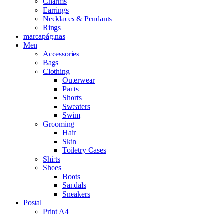
Charms
Earrings
Necklaces & Pendants
Rings
marcapáginas
Men
Accessories
Bags
Clothing
Outerwear
Pants
Shorts
Sweaters
Swim
Grooming
Hair
Skin
Toiletry Cases
Shirts
Shoes
Boots
Sandals
Sneakers
Postal
Print A4