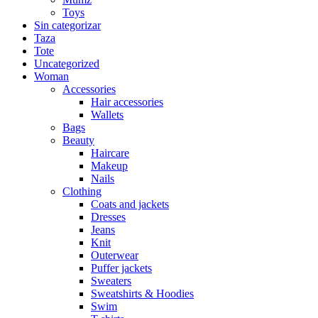
Toys
Sin categorizar
Taza
Tote
Uncategorized
Woman
Accessories
Hair accessories
Wallets
Bags
Beauty
Haircare
Makeup
Nails
Clothing
Coats and jackets
Dresses
Jeans
Knit
Outerwear
Puffer jackets
Sweaters
Sweatshirts & Hoodies
Swim