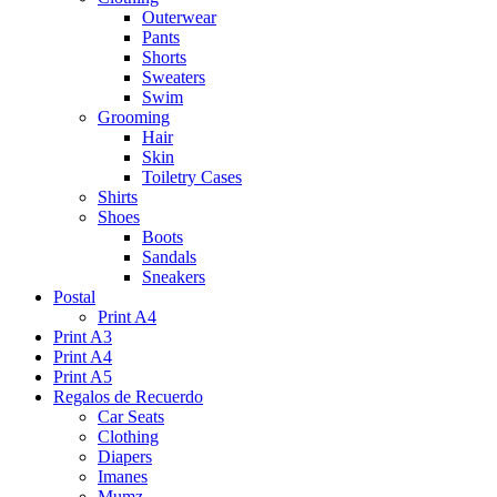
Outerwear
Pants
Shorts
Sweaters
Swim
Grooming
Hair
Skin
Toiletry Cases
Shirts
Shoes
Boots
Sandals
Sneakers
Postal
Print A4
Print A3
Print A4
Print A5
Regalos de Recuerdo
Car Seats
Clothing
Diapers
Imanes
Mumz