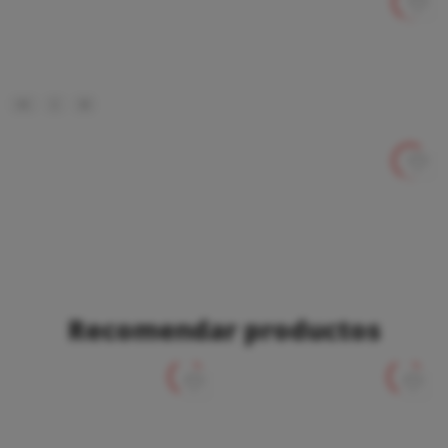
XS
S
M
Recomendar productos