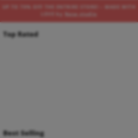
UP TO 70% OFF THE ENTRIRE STORE! – MADE WITH
LOVE by
Nasa studio
Top Rated
Best Selling