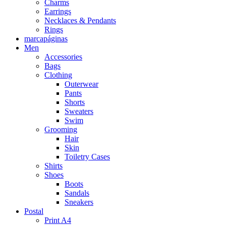
Charms
Earrings
Necklaces & Pendants
Rings
marcapáginas
Men
Accessories
Bags
Clothing
Outerwear
Pants
Shorts
Sweaters
Swim
Grooming
Hair
Skin
Toiletry Cases
Shirts
Shoes
Boots
Sandals
Sneakers
Postal
Print A4