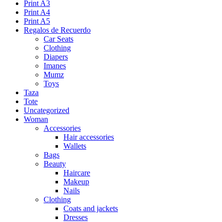
Print A3
Print A4
Print A5
Regalos de Recuerdo
Car Seats
Clothing
Diapers
Imanes
Mumz
Toys
Taza
Tote
Uncategorized
Woman
Accessories
Hair accessories
Wallets
Bags
Beauty
Haircare
Makeup
Nails
Clothing
Coats and jackets
Dresses