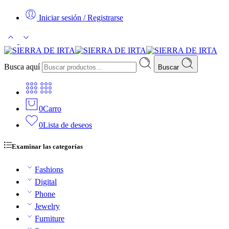
Iniciar sesión / Registrarse
Busca aquí
Buscar
0
Carro
0
Lista de deseos
Examinar las categorías
Fashions
Digital
Phone
Jewelry
Furniture