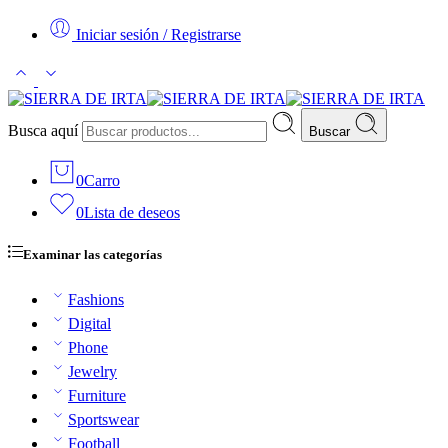
Iniciar sesión / Registrarse
Busca aquí
Buscar
0
Carro
0
Lista de deseos
Examinar las categorías
Fashions
Digital
Phone
Jewelry
Furniture
Sportswear
Football