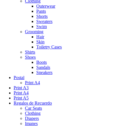
Clothing
Outerwear
Pants
Shorts
Sweaters
Swim
Grooming
Hair
Skin
Toiletry Cases
Shirts
Shoes
Boots
Sandals
Sneakers
Postal
Print A4
Print A3
Print A4
Print A5
Regalos de Recuerdo
Car Seats
Clothing
Diapers
Imanes