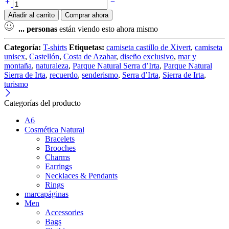
Añadir al carrito
Comprar ahora
...
personas
están viendo esto ahora mismo
Categoría:
T-shirts
Etiquetas:
camiseta castillo de Xivert
,
camiseta
unisex
,
Castellón
,
Costa de Azahar
,
diseño exclusivo
,
mar y
montaña
,
naturaleza
,
Parque Natural Serra d’Irta
,
Parque Natural
Sierra de Irta
,
recuerdo
,
senderismo
,
Serra d’Irta
,
Sierra de Irta
,
turismo
Categorías del producto
A6
Cosmética Natural
Bracelets
Brooches
Charms
Earrings
Necklaces & Pendants
Rings
marcapáginas
Men
Accessories
Bags