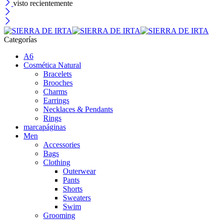
visto recientemente
Categorías
A6
Cosmética Natural
Bracelets
Brooches
Charms
Earrings
Necklaces & Pendants
Rings
marcapáginas
Men
Accessories
Bags
Clothing
Outerwear
Pants
Shorts
Sweaters
Swim
Grooming