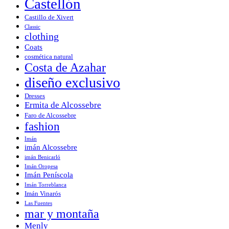
Castellón
Castillo de Xivert
Classic
clothing
Coats
cosmética natural
Costa de Azahar
diseño exclusivo
Dresses
Ermita de Alcossebre
Faro de Alcossebre
fashion
Imán
imán Alcossebre
imán Benicarló
Imán Oropesa
Imán Peníscola
Imán Torreblanca
Imán Vinarós
Las Fuentes
mar y montaña
Menly