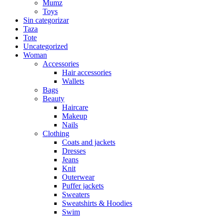
Mumz
Toys
Sin categorizar
Taza
Tote
Uncategorized
Woman
Accessories
Hair accessories
Wallets
Bags
Beauty
Haircare
Makeup
Nails
Clothing
Coats and jackets
Dresses
Jeans
Knit
Outerwear
Puffer jackets
Sweaters
Sweatshirts & Hoodies
Swim