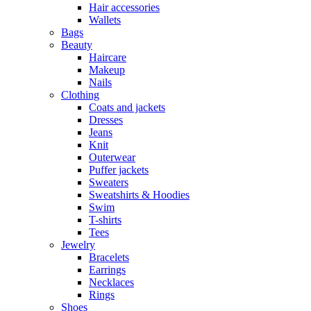
Hair accessories
Wallets
Bags
Beauty
Haircare
Makeup
Nails
Clothing
Coats and jackets
Dresses
Jeans
Knit
Outerwear
Puffer jackets
Sweaters
Sweatshirts & Hoodies
Swim
T-shirts
Tees
Jewelry
Bracelets
Earrings
Necklaces
Rings
Shoes