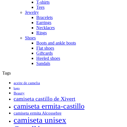
T-shirts
Tees
Jewelry
Bracelets
Earrings
Necklaces
Rings
Shoes
Boots and ankle boots
Flat shoes
Giftcards
Heeled shoes
Sandals
Tags
aceite de camelia
bags
Beauty
camiseta castillo de Xivert
camiseta ermita-castillo
camiseta ermita Alcossebre
camiseta unisex