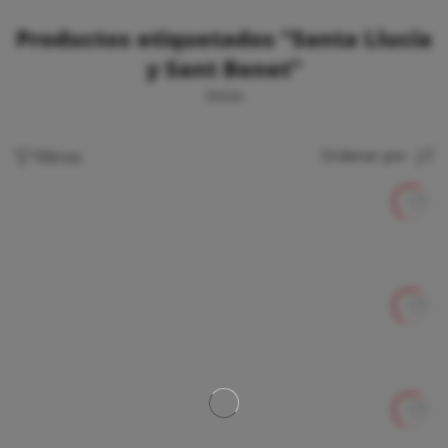
Productos etiquetados “Santa Llucía
y Sant Benet”
Inicio
Filtros
Ordenar por