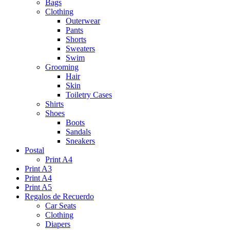
Bags
Clothing
Outerwear
Pants
Shorts
Sweaters
Swim
Grooming
Hair
Skin
Toiletry Cases
Shirts
Shoes
Boots
Sandals
Sneakers
Postal
Print A4
Print A3
Print A4
Print A5
Regalos de Recuerdo
Car Seats
Clothing
Diapers