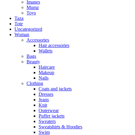
Imanes
Mumz
Toys
Taza
Tote
Uncategorized
Woman
Accessories
Hair accessories
Wallets
Bags
Beauty
Haircare
Makeup
Nails
Clothing
Coats and jackets
Dresses
Jeans
Knit
Outerwear
Puffer jackets
Sweaters
Sweatshirts & Hoodies
Swim