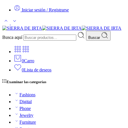
Iniciar sesión / Registrarse
Busca aquí
Buscar
0
Carro
0
Lista de deseos
Examinar las categorías
Fashions
Digital
Phone
Jewelry
Furniture