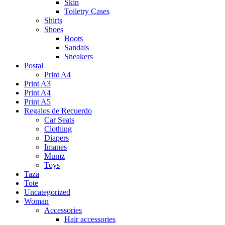
Skin
Toiletry Cases
Shirts
Shoes
Boots
Sandals
Sneakers
Postal
Print A4
Print A3
Print A4
Print A5
Regalos de Recuerdo
Car Seats
Clothing
Diapers
Imanes
Mumz
Toys
Taza
Tote
Uncategorized
Woman
Accessories
Hair accessories