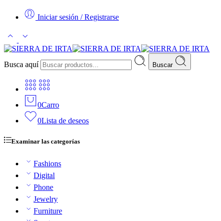
Iniciar sesión / Registrarse
Busca aquí
Buscar
0
Carro
0
Lista de deseos
Examinar las categorías
Fashions
Digital
Phone
Jewelry
Furniture