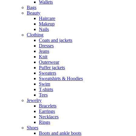
Wallets
Bags
Beauty
Haircare
Makeup
Nails
Clothing
Coats and jackets
Dresses
Jeans
Knit
Outerwear
Puffer jackets
Sweaters
Sweatshirts & Hoodies
Swim
T-shirts
Tees
Jewelry
Bracelets
Earrings
Necklaces
Rings
Shoes
Boots and ankle boots