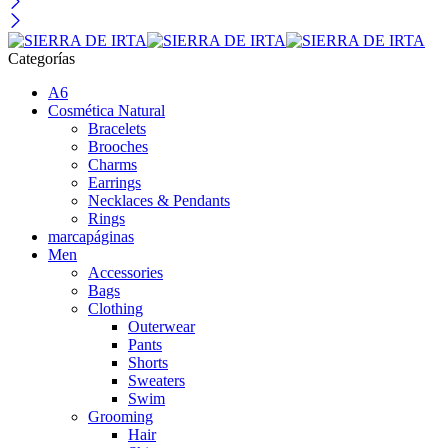
Categorías
A6
Cosmética Natural
Bracelets
Brooches
Charms
Earrings
Necklaces & Pendants
Rings
marcapáginas
Men
Accessories
Bags
Clothing
Outerwear
Pants
Shorts
Sweaters
Swim
Grooming
Hair