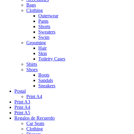
Bags
Clothing
Outerwear
Pants
Shorts
Sweaters
Swim
Grooming
Hair
Skin
Toiletry Cases
Shirts
Shoes
Boots
Sandals
Sneakers
Postal
Print A4
Print A3
Print A4
Print A5
Regalos de Recuerdo
Car Seats
Clothing