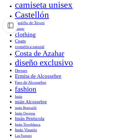
camiseta unisex
Castellón
Castillo de Xivert
Classic
clothing
Coats
cosmética natural
Costa de Azahar
diseño exclusivo
Dresses
Ermita de Alcossebre
Faro de Alcossebre
fashion
Imán
imán Alcossebre
imán Benicarló
Imán Oropesa
Imán Peníscola
Imán Torreblanca
Imán Vinarós
Las Fuentes