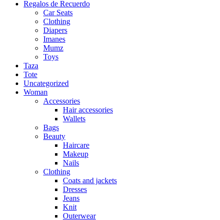
Regalos de Recuerdo
Car Seats
Clothing
Diapers
Imanes
Mumz
Toys
Taza
Tote
Uncategorized
Woman
Accessories
Hair accessories
Wallets
Bags
Beauty
Haircare
Makeup
Nails
Clothing
Coats and jackets
Dresses
Jeans
Knit
Outerwear