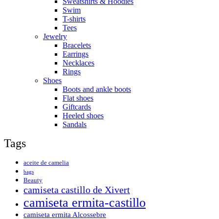
Sweatshirts & Hoodies
Swim
T-shirts
Tees
Jewelry
Bracelets
Earrings
Necklaces
Rings
Shoes
Boots and ankle boots
Flat shoes
Giftcards
Heeled shoes
Sandals
Tags
aceite de camelia
bags
Beauty
camiseta castillo de Xivert
camiseta ermita-castillo
camiseta ermita Alcossebre