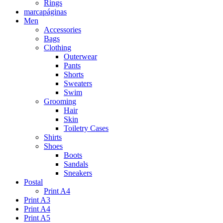
Rings
marcapáginas
Men
Accessories
Bags
Clothing
Outerwear
Pants
Shorts
Sweaters
Swim
Grooming
Hair
Skin
Toiletry Cases
Shirts
Shoes
Boots
Sandals
Sneakers
Postal
Print A4
Print A3
Print A4
Print A5