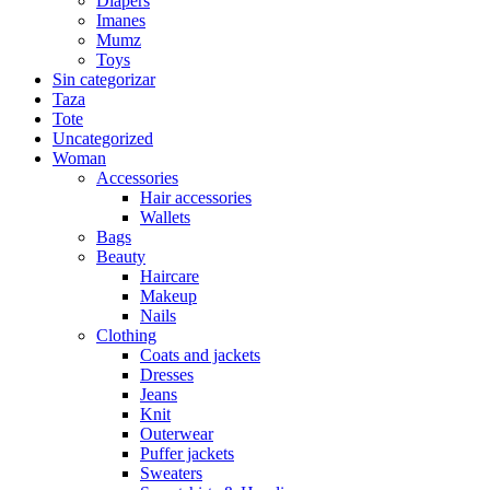
Diapers
Imanes
Mumz
Toys
Sin categorizar
Taza
Tote
Uncategorized
Woman
Accessories
Hair accessories
Wallets
Bags
Beauty
Haircare
Makeup
Nails
Clothing
Coats and jackets
Dresses
Jeans
Knit
Outerwear
Puffer jackets
Sweaters