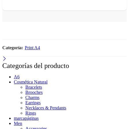
Categoría:
Print A4
Categorías del producto
A6
Cosmética Natural
Bracelets
Brooches
Charms
Earrings
Necklaces & Pendants
Rings
marcapáginas
Men
Accessories