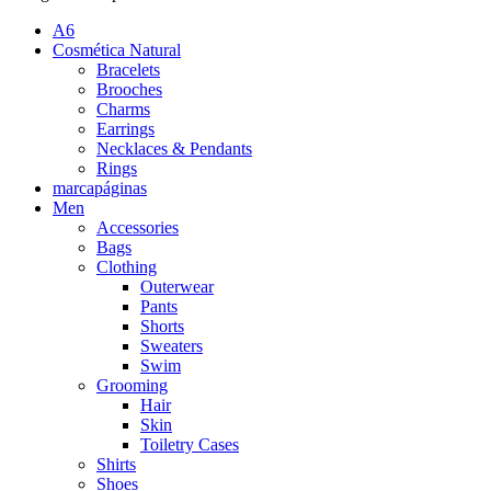
A6
Cosmética Natural
Bracelets
Brooches
Charms
Earrings
Necklaces & Pendants
Rings
marcapáginas
Men
Accessories
Bags
Clothing
Outerwear
Pants
Shorts
Sweaters
Swim
Grooming
Hair
Skin
Toiletry Cases
Shirts
Shoes