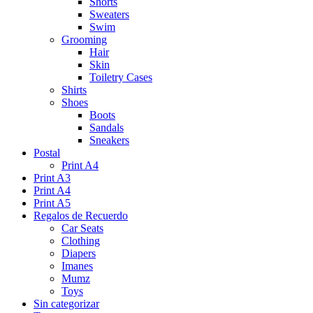
Shorts
Sweaters
Swim
Grooming
Hair
Skin
Toiletry Cases
Shirts
Shoes
Boots
Sandals
Sneakers
Postal
Print A4
Print A3
Print A4
Print A5
Regalos de Recuerdo
Car Seats
Clothing
Diapers
Imanes
Mumz
Toys
Sin categorizar