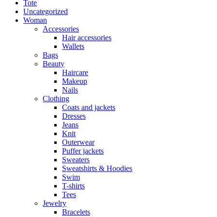
Tote
Uncategorized
Woman
Accessories
Hair accessories
Wallets
Bags
Beauty
Haircare
Makeup
Nails
Clothing
Coats and jackets
Dresses
Jeans
Knit
Outerwear
Puffer jackets
Sweaters
Sweatshirts & Hoodies
Swim
T-shirts
Tees
Jewelry
Bracelets