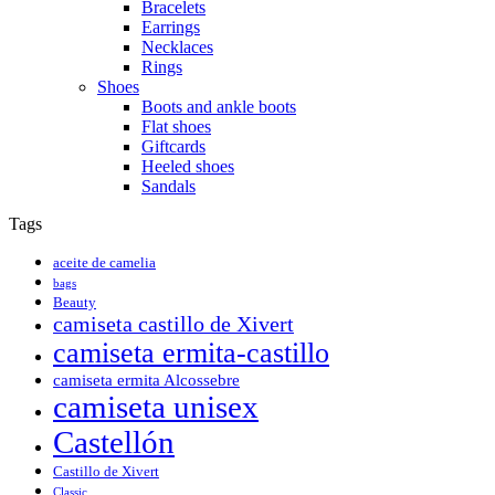
Bracelets
Earrings
Necklaces
Rings
Shoes
Boots and ankle boots
Flat shoes
Giftcards
Heeled shoes
Sandals
Tags
aceite de camelia
bags
Beauty
camiseta castillo de Xivert
camiseta ermita-castillo
camiseta ermita Alcossebre
camiseta unisex
Castellón
Castillo de Xivert
Classic