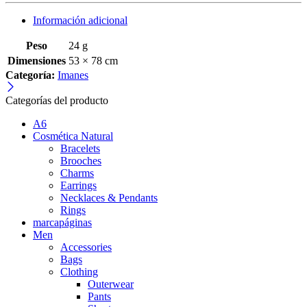
Información adicional
Peso
24 g
Dimensiones
53 × 78 cm
Categoría:
Imanes
Categorías del producto
A6
Cosmética Natural
Bracelets
Brooches
Charms
Earrings
Necklaces & Pendants
Rings
marcapáginas
Men
Accessories
Bags
Clothing
Outerwear
Pants