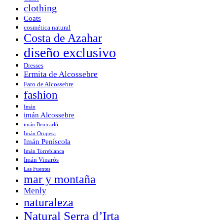
clothing
Coats
cosmética natural
Costa de Azahar
diseño exclusivo
Dresses
Ermita de Alcossebre
Faro de Alcossebre
fashion
Imán
imán Alcossebre
imán Benicarló
Imán Oropesa
Imán Peníscola
Imán Torreblanca
Imán Vinarós
Las Fuentes
mar y montaña
Menly
naturaleza
Natural Serra d’Irta