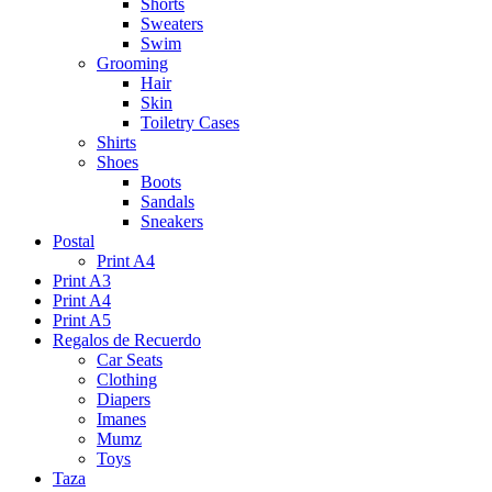
Shorts
Sweaters
Swim
Grooming
Hair
Skin
Toiletry Cases
Shirts
Shoes
Boots
Sandals
Sneakers
Postal
Print A4
Print A3
Print A4
Print A5
Regalos de Recuerdo
Car Seats
Clothing
Diapers
Imanes
Mumz
Toys
Taza