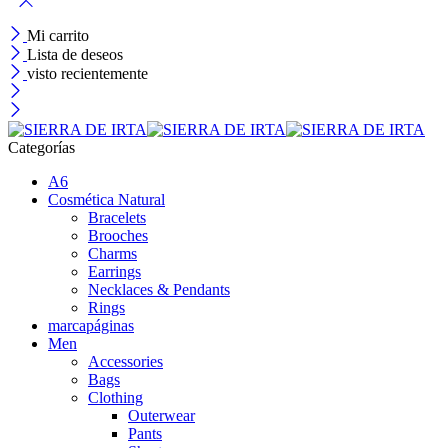
Mi carrito
Lista de deseos
visto recientemente
Categorías
A6
Cosmética Natural
Bracelets
Brooches
Charms
Earrings
Necklaces & Pendants
Rings
marcapáginas
Men
Accessories
Bags
Clothing
Outerwear
Pants