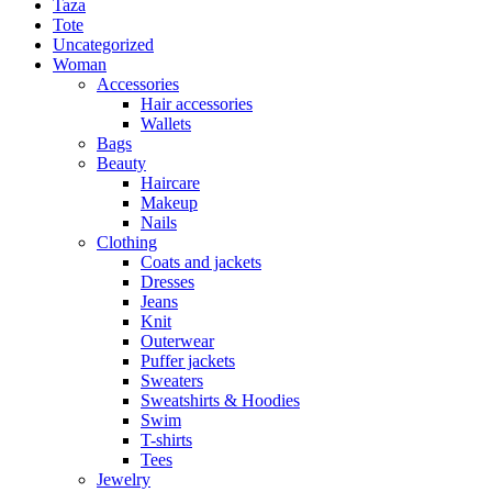
Taza
Tote
Uncategorized
Woman
Accessories
Hair accessories
Wallets
Bags
Beauty
Haircare
Makeup
Nails
Clothing
Coats and jackets
Dresses
Jeans
Knit
Outerwear
Puffer jackets
Sweaters
Sweatshirts & Hoodies
Swim
T-shirts
Tees
Jewelry