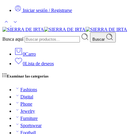
Iniciar sesión / Registrarse
Busca aquí
Buscar
0
Carro
0
Lista de deseos
Examinar las categorías
Fashions
Digital
Phone
Jewelry
Furniture
Sportswear
Football