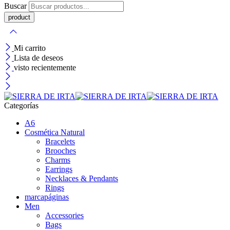
Buscar
Mi carrito
Lista de deseos
visto recientemente
Categorías
A6
Cosmética Natural
Bracelets
Brooches
Charms
Earrings
Necklaces & Pendants
Rings
marcapáginas
Men
Accessories
Bags