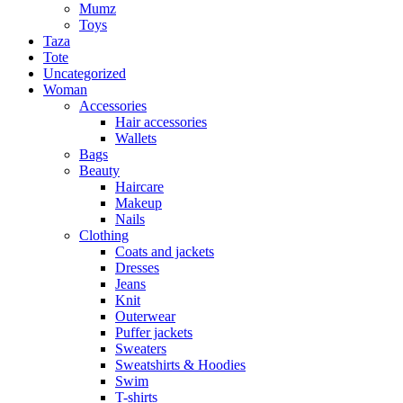
Mumz
Toys
Taza
Tote
Uncategorized
Woman
Accessories
Hair accessories
Wallets
Bags
Beauty
Haircare
Makeup
Nails
Clothing
Coats and jackets
Dresses
Jeans
Knit
Outerwear
Puffer jackets
Sweaters
Sweatshirts & Hoodies
Swim
T-shirts