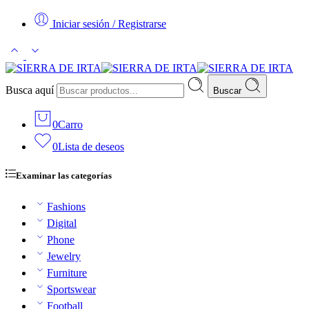
Iniciar sesión / Registrarse
Busca aquí
Buscar
0
Carro
0
Lista de deseos
Examinar las categorías
Fashions
Digital
Phone
Jewelry
Furniture
Sportswear
Football