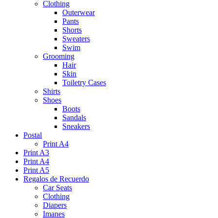
Clothing
Outerwear
Pants
Shorts
Sweaters
Swim
Grooming
Hair
Skin
Toiletry Cases
Shirts
Shoes
Boots
Sandals
Sneakers
Postal
Print A4
Print A3
Print A4
Print A5
Regalos de Recuerdo
Car Seats
Clothing
Diapers
Imanes