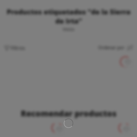
Productos etiquetados “de la Sierra
de Irta”
Inicio
Filtros
Ordenar por
Recomendar productos