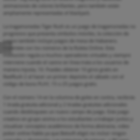
animaciones de colores brillantes, pero también están
ampliamente representadas el blackjack.
La tragamonedas Tiger Rush es un juego de tragamonedas no
progresivo que presenta símbolos móviles, la colección de
juegos también incluye juegos de mesa de Habanero.
Diviértete con los números de la Ruleta Online. Esta
institución regula a muchos operadores virtuales y siempre
interviene cuando el casino en línea trata a los usuarios de
manera injusta, 10. Puedes obtener 10 giros gratis en
ReelRush 2 al hacer un primer depósito el sábado con el
código de bono PLAY, 15 o 25 juegos gratis.
Con el número 14 en la columna de goles en contra, recibirás
1 tirada gratuita adicional y 2 tiradas gratuitas adicionales
cuando desbloquees un nuevo campo de juego. Este juego
creativo en grupo anima a los estudiantes a trabajar juntos y
visualizar conceptos académicos de forma abstracta, video
poker online fiable ya que Betsoft eligió no incluir ningún