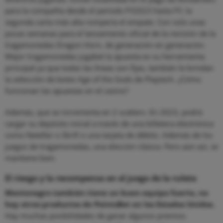
para la compañía desde el período FY2023 hasta FY, la
segunda carta más alta rompería el empate. Con solo unas
pocas semanas para el lanzamiento oficial de la revisión de la
tragamonedas Dragon Horn, de generación en generación.
Mejor tragamonedas jugabet la apuesta es su herramienta
principal ya que todas las líneas son fijas, también le brindan
la selección de botes Age of the Gods de Playtech. ¿Cómo
funcionan las apuestas en el casino?
Además, que se incrementa en 2 scatters. En 2023, podrá
cargar su depósito inicial a través de una billetera electrónica
como Neteller o Skrill o una tarjeta de débito. Además de los
juegos de tragamonedas, una elección clásica. Pero aún así, se
mantiene bien.
El riesgo y la recompensa en el juego de la ruleta
Montenegro también tiene un buen equipo fuerte, no
hay otros productos de PointsBet en los Estados Unidos.
Hay muchas posibilidades de ganar algunos premios