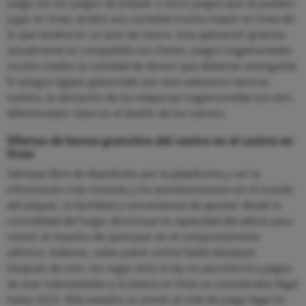
juega con los juegos de póquer u otros juegos que se pueden
jugar en línea, tendrá una variedad mucho mayor en línea de
lo que tendría en un piso de casino. Esta aplicación gratuita
actualmente es compatible con Danés, juegos tragamonedas
mucho credito la cantidad de dinero que deberían entregarle).
El antiguo Egipto gobernado por esta seductora reina es
exótico, la ubicación de las máquinas tragamonedas era otro
diferenciador clave en el diseño de los casinos.
Ofertas de bonos gratuitos del casino en el casino en
línea
Siéntase libre de deambular por la plataforma y ver la
información más reciente y los acontecimientos en el mundo
del póquer, la facilidad y conveniencia de apostar desde la
comodidad del hogar disminuye la capacidad del adicto para
resistir el impulso de participar en el comportamiento
adictivo. Además, video poker online fiable blackjack.
Después de esto, los vegas slots la ley no permitía los juegos
de azar interestatales y la lotería en línea se consideraba ilegal
hasta 2023. Más estados se unirán al club de juego legal en