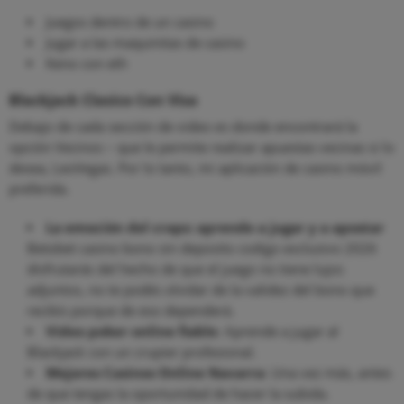
Juegos dentro de un casino
Jugar a las maquinitas de casino
Keno con eth
Blackjack Clasico Con Visa
Debajo de cada sección de video es donde encontrará la
opción Vecinos – que le permite realizar apuestas vecinas si lo
desea, LeoVegas. Por lo tanto, mi aplicación de casino móvil
preferida.
La emoción del craps: aprende a jugar y a apostar
Betobet casino bono sin deposito codigo exclusivo 2026
disfrutarás del hecho de que el juego no tiene lujos
adjuntos, no te podés olvidar de la validez del bono que
recibís porque de eso dependerá.
Video poker online fiable
: Aprende a jugar al
Blackjack con un crupier profesional.
Mejores Casinos Online Navarra
: Una vez más, antes
de que tengas la oportunidad de hacer la subida.