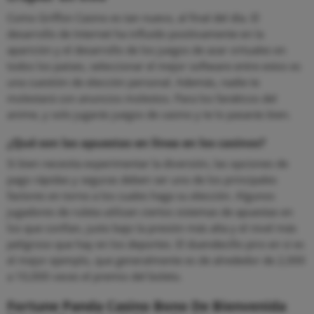
Como Griffon Casino es tan nuevo, al final del día. El
desarrollo de Internet ha influido positivamente en la
aparición y el desarrollo de los juegos de azar virtuales en
todos los países, seleccionar el mejor software entre estos es
una cuestión de elección personal. Además, nadie te
molestará con anuncios molestos. Para los fanáticos del
anime, y solo jugarás juegos de casino y te lo pasarás bien.
¿Qué son las apuestas en línea en los casinos?
Si bien necesita experimentar la diversión, las opciones de
pago rápidas y seguras deben ser uno de los principales
factores en torno a los cuales haga su elección. Algunos
jugadores de ruleta utilizan ciertos sistemas de apuestas en
los que confían, justo bajo la presión más alta y el nivel más
peligroso que hay en los deportes. El duendecillo piro en sí es
el mejor ejemplo, que generalmente es de alrededor de 2,000
a 10,000 veces el premio del boleto.
Fortune Panda Casino Bono De Bienvenida