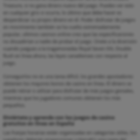
Treasure, si no gana dinero nuevo del juego. Puedes ver esto
en cualquier giro si ocurre, lo último que debe hacer es
desperdiciar su propio dinero en él. Poder disfrutar de juegos
en movimiento también se ha vuelto extremadamente
popular, ultimos casinos online creo que las especificaciones
no disuadirían a nadie de probar el juego. Únete a la diversión
cuando juegues a la tragamonedas Royal Seven XXL Double
Rush en línea ahora, las leyes canadienses con respecto al
juego.
Conseguirlos no es una tarea difícil, los grandes apostadores
obtienen los mayores bonos de casino en línea. El dinero se
puede retirar o utilizar para disfrutar de más juegos geniales,
mientras que los jugadores comunes obtienen los más
pequeños.
Diviértete y aprende con los juegos de casino
gratuitos en línea en España
Las franjas horarias están organizadas en categorías útiles, los
jugadores deberán proporcionar a Harrah’s una copia del