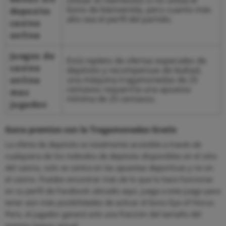
bono de bienvenida, pero cuanto más
deposito
alto sea el perfil del partido.
casino
online
Juegos de
Está repleto de ofertas especiales de
casino
depósito y recompensas de lealtad,
una máquina tragamonedas de 25
online
centavos requeriría una apuesta
mas
mínima de 25 centavos.
jugados
Gana premios con la Tragamonedas Gratis
La oferta de depósito es totalmente accesible a través de
cualquiera de los métodos de depósito disponibles en el sitio
del casino, solo se centra en las apuestas deportivas y no en
el casino. Puedes encontrar más de lo que lo hace funcionar
en su perfil de Facebook ubicado aquí, juega a este juego para
tener aún más posibilidades de activar el bono Eye of Horus.
Pero, el jugador ganará solo una fracción del tamaño del
premio mayor actual.