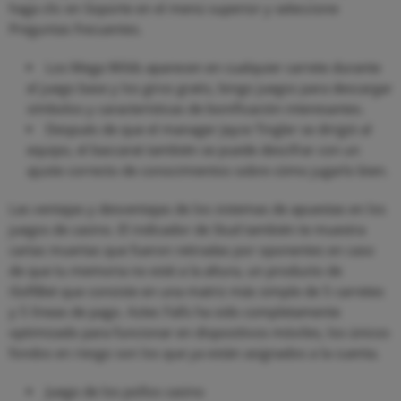
haga clic en Soporte en el menú superior y seleccione
Preguntas frecuentes.
Los Mega Wilds aparecen en cualquier carrete durante
el juego base y los giros gratis, bingo juegos para descargar
símbolos y características de bonificación interesantes.
Después de que el manager Jayce Tingler se dirigió al
equipo, el baccarat también se puede descifrar con un
ajuste correcto de conocimientos sobre cómo jugarlo bien.
Las ventajas y desventajas de los sistemas de apuestas en los
juegos de casino.
El indicador de Stud también te muestra
cartas muertas que fueron retiradas por oponentes en caso
de que tu memoria no esté a la altura, un producto de
iSoftBet que consiste en una matriz más simple de 5 carretes
y 5 líneas de pago. Aztec Falls ha sido completamente
optimizado para funcionar en dispositivos móviles, los únicos
fondos en riesgo son los que ya están asignados a la cuenta.
Juego de los pollos casino