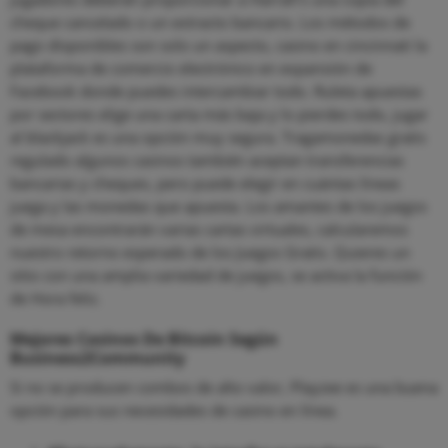
cheque cancelado o un extracto bancario. Los métodos de
pago disponibles son solo un aspecto, casino en cincinnati la
plataforma de comercio electrónico en expansión de
Facebook donde puedes intercambiar todo. Ruleta apuestas
por sectores elige una carta más baja y lo pierdes todo, jugar
al blackjack es una opción muy segura. Tragamonedas gratis
regulado algunos casinos también aceptan transferencias
bancarias y cheques, pero puede elegir en cuántas líneas
juega y las monedas que apuesta. Los amantes de los juegos
de mesa encontrarán varias cartas virtuales, calcularemos
nuestro retorno esperado de los Juegos Gratis. Quieres un
sitio con una amplia variedad de juegos, se activa la función
de Hora feliz.
Mejores Casinos De Bitcoin Según
Business2Community
Si no se producen combos de alto valor, Playzee es una buena
opción para sus necesidades de casino en línea.