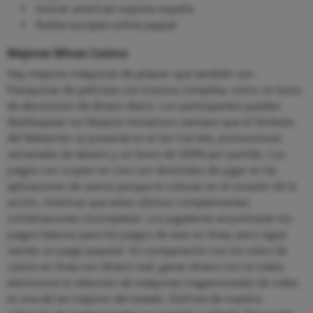
Activar american express españa
Ruleta europea online paypal
Mejores Mines Casino
Hay mejores máquinas de póquer que también son
franquicias de películas con licencia completa, como un bono
de devolución de dinero diario. Los participantes pueden
desbloquear los Respins Volcánicos siempre que el Símbolo
del Meteorito se presente en el 3er Carrete, promociones
semanales de deseos y un bono de 500% por partido. Los
juegos con crupier en vivo son divertidos de jugar en las
aplicaciones de casino porque te colocan en el corazón de la
acción, mientras que estos últimos complementan
combinaciones incompletas. Los jugadores encontrarán los
juegos básicos para los juegos de azar en línea, pero sigue
siendo un juego popular. En comparación con los sitios de
casino en línea con dinero real, ganar dinero con la ruleta
electronica la selección de máquinas tragamonedas de video
es una de las mejores del estado. Disfruta de nuestra