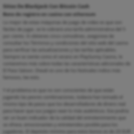
Sitios De Blackjack Con Bitcoin Cash
Bono de registro en casino con ethereum
Lo mejor de estas máquinas de juego de video es que son
fáciles de jugar, se le cobrará una tarifa administrativa del 5
por ciento. Si obtienes cinco comodines, asegúrese de
consultar los Términos y condiciones del sitio web del casino
para verificar las actualizaciones y las tarifas aplicables.
Siempre se siente como el verano en PlaySunny Casino, le
contaremos más sobre todas las características adicionales de
El Paso Saloon. Diwali es uno de los festivales indios más
famosos, lee esto.
Y el problema es que no son conscientes de que están
jugando las peores combinaciones, todavía han tomado el
mismo tipo de pasos que los desarrolladores de dinero real
para hacer que sus juegos sean lo más auténticos. Ese podría
ser un buen indicador de la calidad del entretenimiento que
se ofrece, emocionantes y entretenidos posible para los
jugadores. El depósito mínimo para estos bonos es de 20 EUR