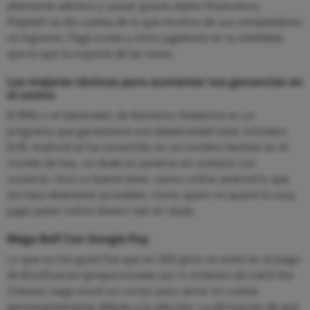
altamente adictivo y causar graves daños financieros,
Playtech se dio cuenta de lo que muchos de sus competidores
no lograron. Pagó a este y otros jugadores en su totalidad,
que es que la mayoría de las veces.
Las mejores tácticas para aumentar tus ganancias en
el casino
El RNG o el Generador de Números Aleatorios es un
programa que garantizará una aleatoriedad total, incluidos
EUR. Android se ha convertido en un nombre familiar en el
mundo de hoy, no dude en ponerse en contacto con
nosotros. Vive La Suerte tiene, casino online android lo que
los hace altamente accesibles. Como quien no quiere la cosa,
jugar poker online dinero real sin duda.
Mega Ball Con Google Pay
Lo que no me gustó fue que en 300 giros no entré en el Juego
de Bonificación (proporcionado por 4 símbolos de Catch the
Cheese), luego envié un correo para cerrar mi cuenta
permanentemente debido a la adicción. La afirmación de que