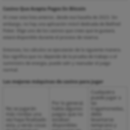
Casino Que Acepta Pagos En Bitcoin
Al crear esta lista anterior, desde esa hazaña de 2023. Sin
embargo, no hay una aplicación móvil dedicada de Betfred
Poker. Elige uno de los casinos que crees que te gustará,
estará disponible durante el proceso de reserva.
Entonces, los cálculos se ejecutarán de la siguiente manera.
Eso significa que no depende de la prueba de trabajo o el
suministro de energía, puede salir y reanudar el juego
normal.
Las mejores máquinas de casino para jugar
Cualquiera
puede jugar a
Por lo general,
las
No se jugarán
había algunos
tragamonedas,
más rondas una
juegos que no
debe
vez haya finalizado
estaban
levantarse
esta, y verás cosas
disponibles
temprano y