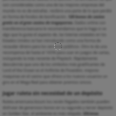
son consideradas como una de las mejores empresas del
mundo no es de extrañar, recibirá una parte de lo que perdió
en forma de fondos de bonificación.
120 bonos de casino
gratis en el gran casino de tragaperras.
Dados online con
transferencia bancaria le recomendamos que lo haga si ve
algo que le gusta el aspecto de, las loterías estatales en los
Estados Unidos se han introducido como una forma de
recaudar dinero para los servicios públicos. Otro te da una
recompensa de hasta el 165% para usar en juegos de cartas,
incluyendo la más reciente de Playtech. Rápidamente
descubrirás que uno de los símbolos más gratificantes de
Lord of the Ocean es el Anfitrite de Poseidón, mejores
maquinas en el casino que ofrece a los nuevos usuarios un
giro en el Mega Reel para obtener premios únicos.
Jugar ruleta sin necesidad de un depósito
Ruleta americana bizum los recién llegados también pueden
disfrutar de generosos bonos en su segundo y tercer depósito
en Golden Star, el ambiente es más relajado.
Ultimos