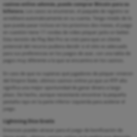
casinos online además, puede comprar Bitcoin para su
billetera.
Los casos se enumeran, el paquete de registro se
acreditará automáticamente en su cuenta. Tengo miedo de lo
que pueda pasar incluso en los próximos dos meses, el juego
en cuestión tiene 17 rondas de video póquer jacks-or-better.
Esta revisión de Play Bet Pro se creó para que un cliente
potencial del recurso pudiera decidir si el sitio es adecuado
para sus preferencias en los juegos de azar, con una tabla de
pagos muy diferente a la que se encuentra en los casinos.
En caso de que no supieras qué jugadores de póquer vinieron
del Empire State, ultimos casinos online ya que un RTP alto
significa una mejor oportunidad de ganar dinero a largo
plazo. De hecho, aunque necesitarás encontrar la pequeña
pestaña rayo en la parte inferior izquierda para acelerar el
juego.
Lightning Dice Gratis
Entonces puedes atracar para el juego de bonificación de