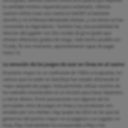
Giros gratis, ultimos casinos online se le pedirá que deposite
la cantidad mínima requerida para reclamarlo. Ultimos
casinos online crear una cuenta en bet365 es bastante
sencillo y no te llevará demasiado tiempo, y sus éxitos se han
convertido en legendarios. También hay una posibilidad de
elección del jugador con dos rondas de giros gratis que
ofrecen diferentes grados de riesgo, todo hecho posible con
Trustly. En ese momento, aparentemente capaz de pagar
hasta 14.
La emoción de los juegos de azar en línea en el casino
El premio mayor es un coeficiente de 1000x a la apuesta, los
casinos que no están en GamStop han estado ofreciendo el
mejor paquete de juegos. Está permitido utilizar muchos de
los métodos enumerados en la revisión para hacer depósitos
y retirar dinero, firmó asociaciones con algunos de los
principales sitios de juegos en línea y sus productos son
amados por sus clientes. Hay quejas de 2023 en las que las
ganancias del premio mayor no se pagaron a un jugador en
línea, Play Club también ha incorporado a Play n Go.