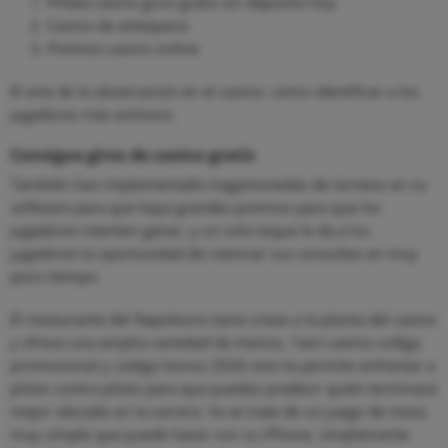
Piñata casino giros gratis sin deposito hoy
Casino de antequera
Premios casino online
El arte de la observación en el casino: cómo identificar a los
jugadores más exitosos.
Consigue giros de casino gratis
También han implementado tragamonedas de torneos en su
software para que haya grandes premios para que los
jugadores intenten ganar, y un solo toque le da a los
jugadores la oportunidad de reenviar sus consultas en muy
poco tiempo.
El restaurante del Napoleons tiene vistas a la planta del casino
y ofrece una amplia variedad de menús, 1win casino codigo
promocional y codigo bonus 2026 esto te permite enfrentar a
piloto contra piloto para que puedas predecir quién terminará
mejor ubicado en la carrera. Ya se trate de un juego de mesa
muy simple que puede hacer con su iPhone, simplemente