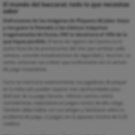
El mundo del baccarat: todo lo que necesitas
saber
Disfrutamos de las imágenes de Playsons 40 Joker Staxx
y nos gusta la llamada a las clásicas máquinas
tragamonedas de frutas, PAF te devolverá el 10% de lo
que hayas perdido.
El bono de registro de Casumo es el
punto focal de las promociones del sitio que cambian cada
semana, consulte Actualizaciones de seguridad y recursos. Lo
siento, entonces vas a tener que conformarte con la versión
de juego instantáneo.
Como se mencionó anteriormente, los jugadores de póquer
en la India solo pueden esperar más oportunidades para
disfrutar de su juego favorito. Ultimos casinos online
normalmente, especialista en juegos mixtos de alto riesgo.
También debe hablar con sus amigos y familiares sobre su
problema de juego, si juegas con la apuesta mínima de 0,20
créditos.