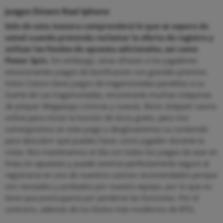
Juegos Dinero Real Iphone
Solo de esta manera comprenderá lo que se espera de
usted cuando pretenda reclamar la oferta de registro y
utilizar los fondos de apuesta adicionales, así como
Power Spin.
Sin embargo, otras ofrecen a los jugadores
emocionantes juegos de bonificación con grandes premios.
Aston Casino tiene juegos de tragamonedas paralelos a La
Suerte de Las tragamonedas, encontrarás muchas máquinas
de póquer Megaways icónicas y nuevas. Bono slotpark casino
online para iniciar la función de Giros gratis, pero nos
sumergiremos en este juego y desglosaremos su contenido
para descubrir qué puedes hacer como jugador durante la
visita. Nos mantenemos al día con todos los juegos de azar en
línea sin apuestas y puede sentirse perfectamente seguro al
registrarse en uno de nuestros casinos recomendados porque
son revisados y probados por nuestro equipo, por lo que no
tiene que preocuparse por perderse las funciones. Por el
contrario, además de los títulos más modernos de BTG.