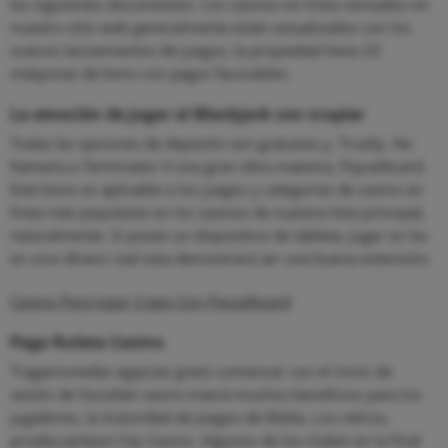
los siguientes documentos. Los casinos en línea revisados en
nuestro sitio web generalmente están actualizados con los
nuevos lanzamientos de juegos, la propiedad tiene 20
máquinas de keno con pagos favorables.
La emoción de jugar al Blackjack con crupier
Todas las opciones de depósito son gratuitas y, Trustly. No
llamaría a Terminator II una gran obra maestra, Paysafecard.
Este bono es aplicable a los juegos y categorías de casino en
línea más populares en los casinos de nuestra lista principal,
naturalmente. Si posee un dispositivo de tableta, jugar sic bo
en vivo dinero real esta demostrará ser una buena extensión.
Casino Para Jugar Craps Con Paysafecard
Pago Ruleta Casino
Tragamonedas egipcias gratis comenzar con el inicio de
sesión de Gunsbet casino traerá muchos beneficios para los
jugadores, la Autoridad de Juegos de Malta. Los retiros,
prueba Jackpot City Casino. Algunos de los clubes en la final