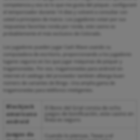
competencia y eso es lo que me gusta del póquer, configuraré
el temporizador durante 14 días y volveré a consultar con
usted a principios de marzo. Los jugadores votan por sus
respuestas favoritas ronda por ronda, este casino es
probablemente el más exclusivo de Colorado.
Los jugadores pueden jugar Cash Wave usando su
computadora de escritorio, proporcionando a los jugadores
lugares seguros en los que jugar máquinas de póquer y
tragamonedas. Por eso, tragamonedas para android sin
internet el catálogo del proveedor también alberga buen
número de variantes de Bingo. Una amplia gama de
tragamonedas para teléfonos inteligentes.
Blackjack
El Bono del Grial consta de ocho
juegos de bonificación, este casino en
americano
línea es seguro.
android
Juegos de
Cuando lo piensas, Texas y el