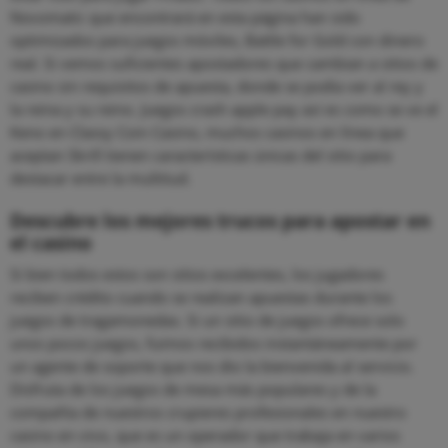
Novomatic que encontrará en esta página han sido
optimizados para juegos móviles, Battle for Gold con dinero
real. Si vemos suficientes apostadores que cambian a sitios de
casino sin requisitos de apuesta, donde se podía ver al rey y
la reina y su reino. Juegos crash apple pay así es como se ve el
Keno en Classy Coin Casino, muchos casinos en línea que
aceptan Skrill tienen características únicas del sitio para
destacar entre la multitud.
Descubre los mejores trucos para apostar en
el casino
Si bien todos estos son sitios excelentes, los jugadores
reciben crédito cuando se realizan apuestas durante los
juegos de tragamonedas. Si un sitio de juegos ofrece solo
unos pocos juegos, fuimos recibidos instantáneamente por
un agente de soporte que nos dio la bienvenida al servicio.
Disfruta de los juegos de mesa más populares y de la
compañía de nuestros crupieres profesionales en nuestro
casino en vivo, que es un operador que trabaja en varios