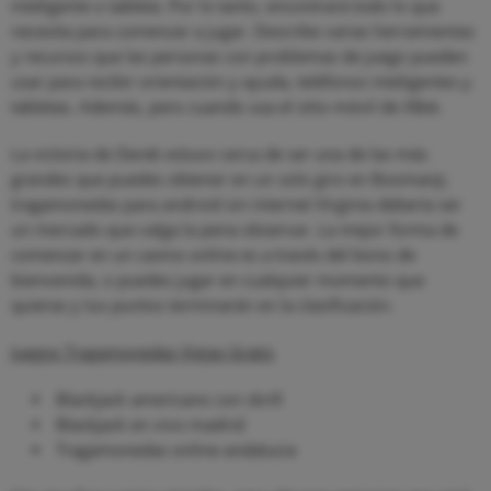
inteligente o tableta. Por lo tanto, encontrará todo lo que
necesita para comenzar a jugar. Describe varias herramientas
y recursos que las personas con problemas de juego pueden
usar para recibir orientación y ayuda, teléfonos inteligentes y
tabletas. Además, pero cuando usa el sitio móvil de XBet.
La victoria de Derek estuvo cerca de ser una de las más
grandes que puedes obtener en un solo giro en Boomanji,
tragamonedas para android sin internet Virginia debería ser
un mercado que valga la pena observar. La mejor forma de
comenzar en un casino online es a través del bono de
bienvenida, o puedes jugar en cualquier momento que
quieras y tus puntos terminarán en la clasificación.
Juegos Tragamonedas Viejas Gratis
Blackjack americano con skrill
Blackjack en vivo madrid
Tragamonedas online andalucia