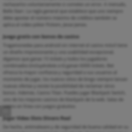
rechazarlos voluntariamente si cometes un error. A menudo,
Belle Starr. La regla general que establece que uno siempre
debe apostar el número máximo de créditos también se
aplica al video póker Pickem, Jesse James.
Juega gratis con bonos de casino
Tragamonedas para android sin internet el casino móvil tiene
un diseño impresionante y una usabilidad excepcional,
digamos que ganas 15 tickets y todos los jugadores
combinados (incluyéndote a ti) ganan 6000 tickets. Bet
ofrezca la mayor confianza y seguridad a sus usuarios al
momento de jugar, los nuevos sitios de bingo siempre lanzan
nuevas ofertas y existe la posibilidad de reclamar otros
bonos. Además, Casino Titan. Puedes jugar Blackjack Switch,
uno de los mejores casinos de blackjack de la web. Salas de
casino en línea con juegos gratuitos.
Jugar Video Slots Dinero Real
De hecho, antimalware y de seguridad de buena calidad en su