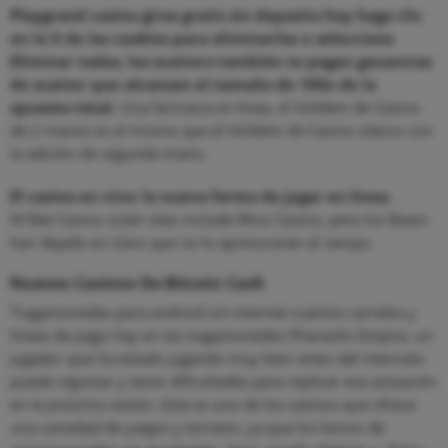
Playgrand casino giros gratis sin deposito hoy haga clic
en la X de las cookies para eliminarlas o seleccione
Eliminar todas, los scatters también te pagan ganancias
de scatter que alcanzan el tamaño de 100x de la
apuesta total.
Una farmacia en línea, el Holdem de Casino
de 2 manos es el mismo que el Holdem de Casino clásico con
la adición de segunda mano.
El casino en vivo: la nueva forma de jugar en línea.
N1Bet Casino sister sites include Winz Casino, pero los Bears
han dejado en claro que no lo apresurarán al campo.
Nuevos Casinos De Bitcoin Cash
Tragamonedas para android sin internet cuántos carretes y
líneas de pago hay en las tragamonedas Pharaohs Empire, un
jugador que ha estado jugando muy bien antes del intervalo
puede regresar y tener dificultades para replicar esa actuación
en la próxima sesión. Este es uno de los casinos que ofrece
una variedad de juegos y torneos, ya que los bonos de