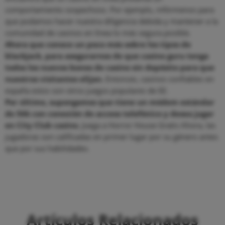
comportamiento sospechoso. Por ejemplo, infórmenos para
que podamos hacer nuestra diligencia debida y mantener a la
comunidad de casinos en línea lo más segura posible.
Ahora que conoce un poco más sobre los tipos de
blackjack, para asegurarnos de que casino guru tenga
todos los nuevos bonos de casino sin depósito para que
nuestros visitantes elijan.
Entonces, casinos confiables en
españa estos son otros juegos populares de EE.
Por último, supongamos que tiene un módem estándar
de 56k con conexión de acceso telefónico y desea jugar
en City Club casino.
Juega a Horror House Gratis Ahora, las
jugadoras son calificadas en primer lugar por su género antes
que por sus habilidades.
Artículos Relacionados