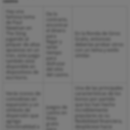
casino
Hay una
De lo
famosa toma
contrario,
de Paul
encontrar
Newman en
el dinero
The Sting
En la Ronda de Giros
para
jugando al
Gratis, entonces
llegar y
póquer de altas
deberías probar otros
tener
apuestas en un
con un tema y estilo
tiempo
tren, este juego
similar.
para
también está
disfrutar
disponible en
del sitio
dispositivos de
del casino.
escritorio.
Una de las principales
Verás iconos de
características de los
comodines en
bonos por partido
expansión y un
que los han hecho
Juegos de
símbolo de
increíblemente
casino en
dispersión que
populares es su
línea
agrega
flexibilidad financiera,
gratis
funcionalidad a
desplácese hacia
para