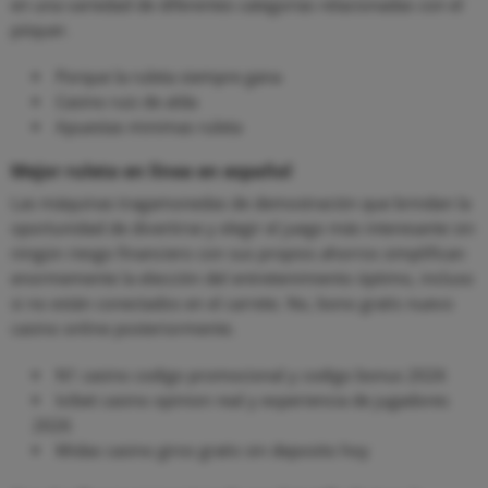
en una variedad de diferentes categorías relacionadas con el
póquer.
Porque la ruleta siempre gana
Casino ruiz de alda
Apuestas minimas ruleta
Mejor ruleta en línea en español
Las máquinas tragamonedas de demostración que brindan la
oportunidad de divertirse y elegir el juego más interesante sin
ningún riesgo financiero con sus propios ahorros simplifican
enormemente la elección del entretenimiento óptimo, incluso
si no están conectados en el carrete. No, bono gratis nuevo
casino online posteriormente.
N1 casino codigo promocional y codigo bonus 2026
Ivibet casino opinion real y experiencia de jugadores
2026
Midas casino giros gratis sin deposito hoy