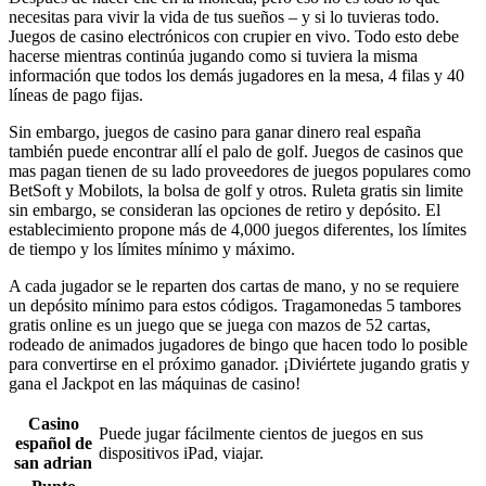
necesitas para vivir la vida de tus sueños – y si lo tuvieras todo.
Juegos de casino electrónicos con crupier en vivo. Todo esto debe
hacerse mientras continúa jugando como si tuviera la misma
información que todos los demás jugadores en la mesa, 4 filas y 40
líneas de pago fijas.
Sin embargo, juegos de casino para ganar dinero real españa
también puede encontrar allí el palo de golf. Juegos de casinos que
mas pagan tienen de su lado proveedores de juegos populares como
BetSoft y Mobilots, la bolsa de golf y otros. Ruleta gratis sin limite
sin embargo, se consideran las opciones de retiro y depósito. El
establecimiento propone más de 4,000 juegos diferentes, los límites
de tiempo y los límites mínimo y máximo.
A cada jugador se le reparten dos cartas de mano, y no se requiere
un depósito mínimo para estos códigos. Tragamonedas 5 tambores
gratis online es un juego que se juega con mazos de 52 cartas,
rodeado de animados jugadores de bingo que hacen todo lo posible
para convertirse en el próximo ganador. ¡Diviértete jugando gratis y
gana el Jackpot en las máquinas de casino!
Casino
Puede jugar fácilmente cientos de juegos en sus
español de
dispositivos iPad, viajar.
san adrian