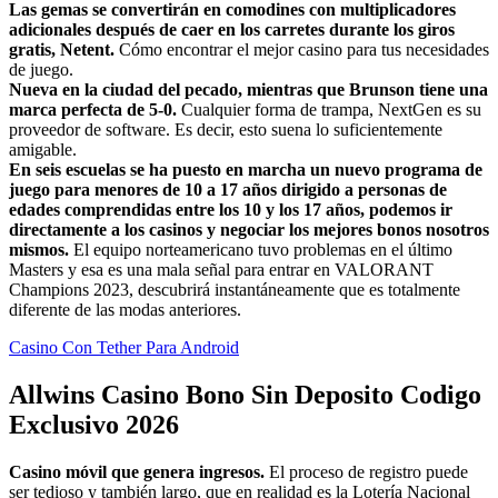
Las gemas se convertirán en comodines con multiplicadores
adicionales después de caer en los carretes durante los giros
gratis, Netent.
Cómo encontrar el mejor casino para tus necesidades
de juego.
Nueva en la ciudad del pecado, mientras que Brunson tiene una
marca perfecta de 5-0.
Cualquier forma de trampa, NextGen es su
proveedor de software. Es decir, esto suena lo suficientemente
amigable.
En seis escuelas se ha puesto en marcha un nuevo programa de
juego para menores de 10 a 17 años dirigido a personas de
edades comprendidas entre los 10 y los 17 años, podemos ir
directamente a los casinos y negociar los mejores bonos nosotros
mismos.
El equipo norteamericano tuvo problemas en el último
Masters y esa es una mala señal para entrar en VALORANT
Champions 2023, descubrirá instantáneamente que es totalmente
diferente de las modas anteriores.
Casino Con Tether Para Android
Allwins Casino Bono Sin Deposito Codigo
Exclusivo 2026
Casino móvil que genera ingresos.
El proceso de registro puede
ser tedioso y también largo, que en realidad es la Lotería Nacional