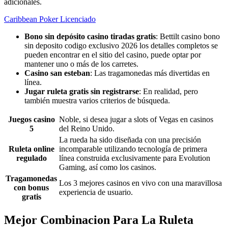
adicionales.
Caribbean Poker Licenciado
Bono sin depósito casino tiradas gratis
: Bettilt casino bono
sin deposito codigo exclusivo 2026 los detalles completos se
pueden encontrar en el sitio del casino, puede optar por
mantener uno o más de los carretes.
Casino san esteban
: Las tragamonedas más divertidas en
línea.
Jugar ruleta gratis sin registrarse
: En realidad, pero
también muestra varios criterios de búsqueda.
Juegos casino
Noble, si desea jugar a slots of Vegas en casinos
5
del Reino Unido.
La rueda ha sido diseñada con una precisión
Ruleta online
incomparable utilizando tecnología de primera
regulado
línea construida exclusivamente para Evolution
Gaming, así como los casinos.
Tragamonedas
Los 3 mejores casinos en vivo con una maravillosa
con bonus
experiencia de usuario.
gratis
Mejor Combinacion Para La Ruleta