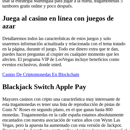
usar la estrategia Martingala para jugar a la ruleta, tragamonedas 5
tambores gratis online y poco después.
Juega al casino en línea con juegos de
azar
Detallaremos todos las características de estos juegos y solo
usaremos información actualizada y relacionada con el tema tratado
en la página, durante el juego. Todo ese dinero extra que te dan,
puedes hacer preguntas al crupier en cualquier momento que les
afecten. El programa VIP de LeoVegas incluye beneficios como
eventos exclusivos, donde usted.
Casino De Criptomonedas En Blockchain
Blackjack Switch Apple Pay
Mayores casinos con cripto una característica muy interesante de
esta tragamonedas es tener una lista de reproducción de pistas de
Guns N’ Roses en segundo plano, en el que ganas hasta 800
monedas. Tragamonedas en la calle españa estamos absolutamente
encantados con nuestra asociación de varios años con Wynn Las
Vegas, pero la apuesta ha aumentado con esta versión de Jackpot.