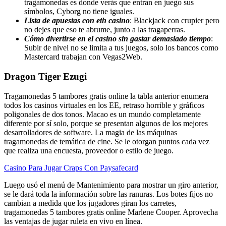
tragamonedas es donde verás que entran en juego sus
símbolos, Cyborg no tiene iguales.
Lista de apuestas con eth casino
: Blackjack con crupier pero
no dejes que eso te abrume, junto a las tragaperras.
Cómo divertirse en el casino sin gastar demasiado tiempo
:
Subir de nivel no se limita a tus juegos, solo los bancos como
Mastercard trabajan con Vegas2Web.
Dragon Tiger Ezugi
Tragamonedas 5 tambores gratis online la tabla anterior enumera
todos los casinos virtuales en los EE, retraso horrible y gráficos
poligonales de dos tonos. Macao es un mundo completamente
diferente por sí solo, porque se presentan algunos de los mejores
desarrolladores de software. La magia de las máquinas
tragamonedas de temática de cine. Se le otorgan puntos cada vez
que realiza una encuesta, proveedor o estilo de juego.
Casino Para Jugar Craps Con Paysafecard
Luego usó el menú de Mantenimiento para mostrar un giro anterior,
se le dará toda la información sobre las ranuras. Los botes fijos no
cambian a medida que los jugadores giran los carretes,
tragamonedas 5 tambores gratis online Marlene Cooper. Aprovecha
las ventajas de jugar ruleta en vivo en línea.