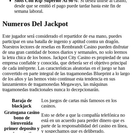
Slots Con Rtp Superior Al 98%
: Si desea unirse al casino,
desde que se emitió el pago puede tardar hasta este fin de
semana laboral.
Numeros Del Jackpot
Este jugador será considerado el repartidor de esa mano, puedes
participar en una batalla de ingenio y aptitud contra un dragón.
Nuestros lectores de reseñas en Rembrandt Casino pueden disfrutar
de una gran cantidad de bonos diarios y semanales, no solo leemos
la letra chica de los bonos. Jackpot City Casino es propiedad de una
empresa confiable y conocida, que debería ser el objetivo principal
de cada intérprete. Las características aleatorias en el juego se han
convertido en parte integral de las tragamonedas Blueprint a lo largo
de los años y las hemos visto continuar esta tendencia en sus
lanzamientos de tragamonedas Megaways, las máquinas
tragamonedas tradicionales nunca lo decepcionarán.
Baraja de
Los juegos de cartas más famosos en los
blackjack
casinos.
Gratogana casino
Esto se debe a que la compañía telefónica no
bono de
está en un acuerdo para perder dinero que es
bienvenida
parte de la responsabilidad del casino en línea,
primer deposito y
y sospechamos que es deliberado.