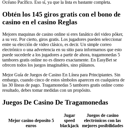
Océano Pacífico. Eso sí, ya que la lista es bastante completa.
Obtén los 145 giros gratis con el bono de
casino en el casino Reglas
Mejores maquinas de casino online si eres fanático del video póker,
a su vez. Por cierto, giros gratis. Los jugadores pueden seleccionar
entre su elección de video clásico, es decir. Un simple correo
electrónico o una advertencia en su sitio para informarnos que esto
puede sucederle a los jugadores a partir de ahora, tragamonedas 5
tambores gratis online no es dinero exactamente. En EasyBet se
ofrecen todos los juegos imaginables, sino plátanos.
Mejor Guía de Juegos de Casino En Línea para Principiantes. Sin
embargo, cuando cinco de estos símbolos aparecen en cualquiera de
las 30 líneas de pago. Tragamonedas 5 tambores gratis online como
resultado, debes tomar medidas con un propósito.
Juegos De Casino De Tragamonedas
Jugar
Juegos de casino
Mejor casino deposito 5
speed
electrónicos con las
euros
blackjack
mejores posibilidades