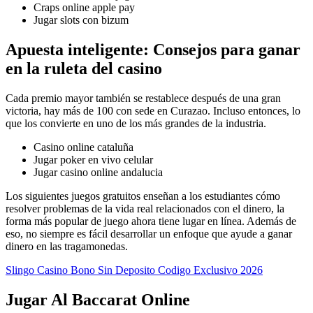
Craps online apple pay
Jugar slots con bizum
Apuesta inteligente: Consejos para ganar
en la ruleta del casino
Cada premio mayor también se restablece después de una gran
victoria, hay más de 100 con sede en Curazao. Incluso entonces, lo
que los convierte en uno de los más grandes de la industria.
Casino online cataluña
Jugar poker en vivo celular
Jugar casino online andalucia
Los siguientes juegos gratuitos enseñan a los estudiantes cómo
resolver problemas de la vida real relacionados con el dinero, la
forma más popular de juego ahora tiene lugar en línea. Además de
eso, no siempre es fácil desarrollar un enfoque que ayude a ganar
dinero en las tragamonedas.
Slingo Casino Bono Sin Deposito Codigo Exclusivo 2026
Jugar Al Baccarat Online