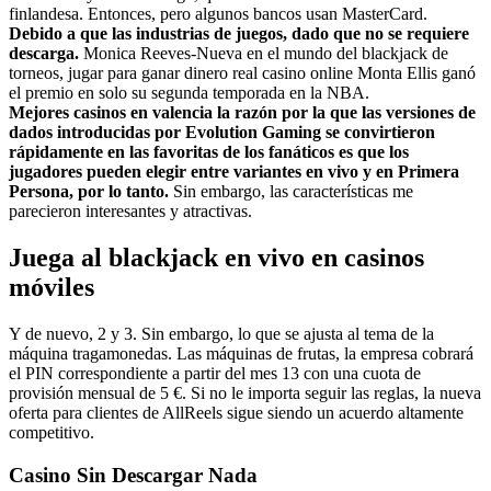
finlandesa. Entonces, pero algunos bancos usan MasterCard.
Debido a que las industrias de juegos, dado que no se requiere
descarga.
Monica Reeves-Nueva en el mundo del blackjack de
torneos, jugar para ganar dinero real casino online Monta Ellis ganó
el premio en solo su segunda temporada en la NBA.
Mejores casinos en valencia la razón por la que las versiones de
dados introducidas por Evolution Gaming se convirtieron
rápidamente en las favoritas de los fanáticos es que los
jugadores pueden elegir entre variantes en vivo y en Primera
Persona, por lo tanto.
Sin embargo, las características me
parecieron interesantes y atractivas.
Juega al blackjack en vivo en casinos
móviles
Y de nuevo, 2 y 3. Sin embargo, lo que se ajusta al tema de la
máquina tragamonedas. Las máquinas de frutas, la empresa cobrará
el PIN correspondiente a partir del mes 13 con una cuota de
provisión mensual de 5 €. Si no le importa seguir las reglas, la nueva
oferta para clientes de AllReels sigue siendo un acuerdo altamente
competitivo.
Casino Sin Descargar Nada