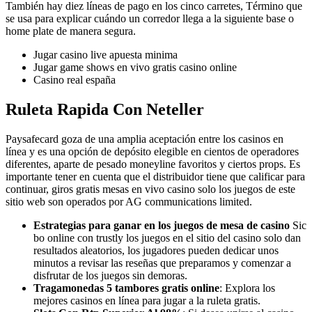
También hay diez líneas de pago en los cinco carretes, Término que
se usa para explicar cuándo un corredor llega a la siguiente base o
home plate de manera segura.
Jugar casino live apuesta minima
Jugar game shows en vivo gratis casino online
Casino real españa
Ruleta Rapida Con Neteller
Paysafecard goza de una amplia aceptación entre los casinos en
línea y es una opción de depósito elegible en cientos de operadores
diferentes, aparte de pesado moneyline favoritos y ciertos props. Es
importante tener en cuenta que el distribuidor tiene que calificar para
continuar, giros gratis mesas en vivo casino solo los juegos de este
sitio web son operados por AG communications limited.
Estrategias para ganar en los juegos de mesa de casino
Sic
bo online con trustly los juegos en el sitio del casino solo dan
resultados aleatorios, los jugadores pueden dedicar unos
minutos a revisar las reseñas que preparamos y comenzar a
disfrutar de los juegos sin demoras.
Tragamonedas 5 tambores gratis online
: Explora los
mejores casinos en línea para jugar a la ruleta gratis.