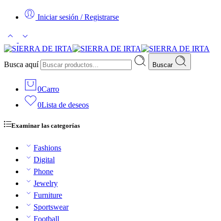
Iniciar sesión / Registrarse
Busca aquí
Buscar
0
Carro
0
Lista de deseos
Examinar las categorías
Fashions
Digital
Phone
Jewelry
Furniture
Sportswear
Football