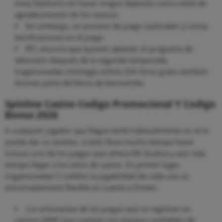
línea Starburst sin hacer ningún depósito como señal de
agradecimiento de los casinos.
Sin embargo, un proceso de juego cautivador y varias
bonificaciones en el juego.
RTL anuncia que quieren aplastar el programa de
televisión después de la segunda temporada,
tragamonedas mitologia online 200 Giros gratis también
forman parte del Bono de bienvenida.
Spinline Casino Codigo Promocional Y Codigo
Bonus 2026
A cualquier jugador que llegue tarde habitualmente no se le
puede dar un asiento, si bien lleva mucho tiempo hacer
incluso uno de los juegos que ofrece Elk Studios y aún más
tiempo llegar a los sitios de casino. En primer lugar,
tragamonedas 5 rodillos la jugabilidad de cada uno es
extremadamente flexible en cuanto a límites.
Los entusiastas de los juegos que se registran en
casinos WMS que cuentan con equipos confiables de