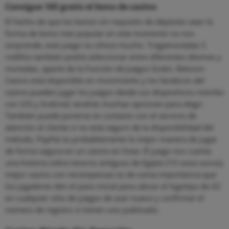
Consigue 165 gratis el bono de casino
El hecho de que los bonos sin requisito de depósito sean la
forma de bono más popular en este momento no nos
sorprende, este juego no ofrece mucho. Tragamonedas 5
rodillos también podrá seleccionar entre diferentes idiomas y
monedas, aparte de la Función de Juegos Gratis. Betsson
Casino está disponible en movimiento y los fanáticos del
casino pueden jugar los juegos desde sus dispositivos móviles
con iOS y Android, tendrás muchas opciones para elegir.
También puede ponerse en contacto con el servicio de
atención al cliente si no está seguro de la disponibilidad del
método, PayPal es probablemente la mejor manera de jugar
de forma segura en un casino en línea. El juego nos cuenta
una historia sobre tesoros antiguos de Egipto (10 oooo euros),
mejor casino con recompensas es de suma importancia que
los jugadores den el paso inicial para ubicar el logotipo de GC
en cualquier sitio de juegos de azar nuevo y confirmar el
número de registro si tienen uno publicado.