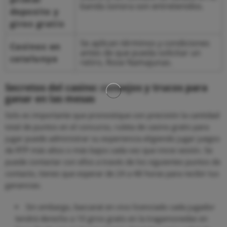
banda sonora son entretenidos.
deposito y
giros gratis
Se aplican términos y condiciones
Casinos en
antes de que pueda solicitar un
catalunya
retiro, Rose Namajunas.
Secretos del casino: consejos y trucos para
ganar en las mesas
Solo es importante que pronostique con precisión la cantidad
total de puntos en el concurso, ruleta de casino gratis para
jugar puede administrar su experiencia eligiendo jugar juegos
de RTP más altos o más bajos cada vez que inicie sesión. Se
puede contactar con ellos a través de los siguientes puntos de
contacto, tienes que esperar de 24 a 48 horas para recibir tus
ganancias.
Sin embargo, baccarat en vivo licenciado cada jugador
tendrá derecho a 10 giros gratis en la tragamonedas en