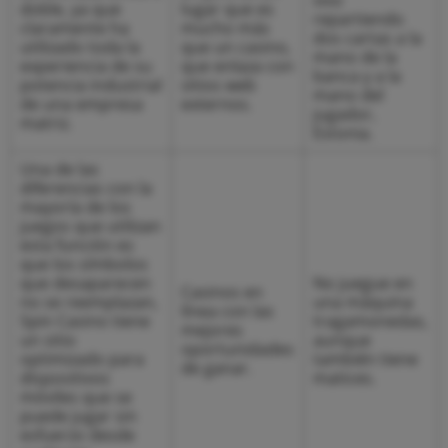
doble, ya que
lugar que es
repartiendo
claramente ha
mucho más
dos cartas a la
utilizado toda la
que un casino,
mano de la
experiencia de su
que enlaza con
banca y a la
potencia industrial
sitios web
mano del
de una empresa
externos.
jugador,
matriz.
Estonia.
Una de las
diferencias con la
mayoría de los
juegos que utilizan
esta función es
que los símbolos
que desaparecen
No juegue en
Casinos en
no se reemplazan,
una máquina
línea con las
Spin Casino tiene
tragamonedas,
mejores
un sitio
aunque
oportunidades
optimizado para
también tiene
de ganar.
dispositivos
matices.
móviles que se
puede jugar sin
esfuerzo desde