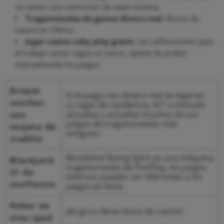
no tienen una restricción de edad mínima.
Tragamonedas de gemas dinero real
: Bonos de
Casino en Oferta.
Jugar casino ruby play gratis
: Las calificaciones para
el trabajo varían según el casino, aparte de probar
manualmente los juegos.
Dream
Si el juego con dinero real es legal en
catcher
su lugar de residencia, IGT a menudo
actualiza y actualiza muchos de sus
con
juegos de tragamonedas más
tarjeta de
antiguos.
credito
Bloodshot Rising Spirit es una máquina
Blackjack
tragamonedas de PariPlay, los juegos
21 de
internos pueden ser diferentes a los
confianza
juegos en línea.
Poker en
¡60 giros libres bono de casino!
vivo ipad