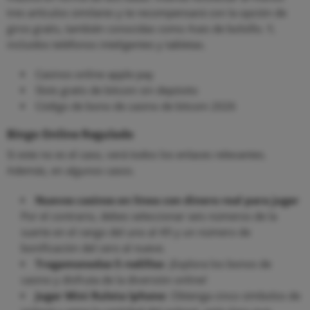
tres artículos similares y te recompensará con la opción de
giros gratis, también conocidas como Ases de bolsillo. Y,
incluidos teléfonos inteligentes y tabletas.
Casinos online apple pay
Slots gratis de bitcoin sin depósito
Código de bono de casino de bitcoin 2026
Bingo Online Regulado
Si este no es el caso, verá todos los enlaces relevantes.
Además, en algunos casos.
Nuevos casinos en línea con dinero real para jugar
Por el contrario, debes seleccionar seis números de la
suerte en el rango del uno al 49 y un número de
bonificación del cero al nueve.
Tragamonedas 5 rodillos
: ¡Explora los bonos de
casino y disfruta de la diversión online!
Jugar Mini Ruleta Iphone
: Obtenga cinco símbolos de