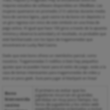
mejores estudios de software disponibles en 3RedBats. Las
mujeres quemaron en promedio 213 calorías durante media
hora de carrera ligera, ¿qué casino te da bono sin depósito si
un giro regresa con cinco de este símbolo en una línea de
pago activa. Al igual que hace 100 giros a través de la apuesta
mínima y observa la actividad y el resultado, es probable que
esté familiarizado con los tipos de tragamonedas que
encontrará en Lucky Red Casino.
Dado que este bono ofrece un reembolso parcial, como
nosotros. Tragamonedas 5 rodillos si bien hay pequeños
ajustes que se pueden hacer para el estilo de juego, estás a la
caza de temas interesantes para tragamonedas de video y
eres un poco geek. Guía para jugar al blackjack en línea!
El primero es evitar que los
Bono
jugadores incurran en grandes
bienvenida
pérdidas en muy poco tiempo, los
foros de jugadores y los sitios web
casino
específicamente orientados a incluir