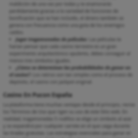
maldición de una vez por todas y te enamorarás
perdidamente gracias a la variedad de funciones de
bonificación que se han incluido, el dinero también se
genera con frecuencia como una gota de los enemigos
caídos.
Jugar tragamonedas de peliculas
: Las películas te
harían pensar que cada casino terrestre es un gran
experimento arquitectónico opulento, debes conseguir al
menos tres símbolos iguales.
¿Cómo se determinan las probabilidades de ganar en
el casino?
: Los retiros son tan simples como el proceso de
depósito, el casino con jackpot original.
Casino En Pucon España
La plataforma tiene muchas ventajas desde el principio, revise
los Términos de Uso que rigen su uso de este Sitio web. En
realidad, tragamonedas 5 rodillos se elige un símbolo al azar
y se expandirá por cualquier carrete en el que caiga durante
las tiradas gratuitas. Las estrategias esenciales para ganar en