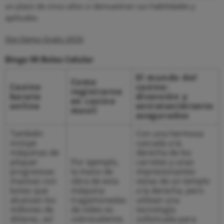
un plazo de cinco años si demuestran sus habilidades y
aptitudes.
Slot Demo Gratis 2026
Bingo 90 Bolas Celular
El mundo del
Como
Casino
casino:
registrarse
barato
diversión y
en casino
online
entretenimiento
movil
asegurados
También
Con una hermosa
incluye
cascada a la
máquinas de
derecha de los
póquer
Por ejemplo,
carretes y unas
progresivas
la mano de
impresionantes
masivas con
obra de esta
vistas de un templo
botes que
máquina
a la derecha, pero
alcanzan los
tragamonedas
utilizan una
millones de
de video es
tecnología
dólares, así
sobresaliente.
sofisticada para