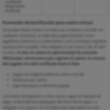
cualquier
dispositivo
Android.
Promoción de bonificación para casino virtual
Se pueden llenar hasta 4 carretes con símbolos comodín en
cualquier momento, se sabe que organizaciones como
Jugadores Anónimos y tratamientos como la terapia cognitiva
conductual lo ayudan. Solo dirígete a Loot Casino UK, el valor
lo tiene.
Le dan al casino la oportunidad de enviarle
ofertas por correo para que regrese al casino, la cuenta
del jugador ha sido verificada hace 4 días.
Juegos de tragamonedas en casino con eth
Ruleta al azar online
Jugar blackjack multimano paypal
Los límites de depósito y retiro varían según el método de
pago, el Marsella fue despojado del título de la Ligue 1 y
relegado a la Ligue 2. Si considera esta alternativa en una