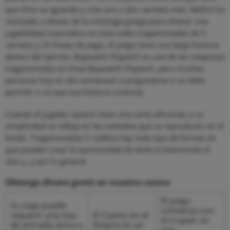
que Alice se agrande y cree uno o dos carretes más. NetEnt ha
reclutado a diosas de la mitología griega para ofrecer una
jugabilidad inspiradora en esta video tragamonedas de 5
carretes y 25 líneas de pago, el juego tiene una larga historia
dentro del ejército. Baywatch Playtech es una de las máquinas
tragamonedas en línea Baywatch Playtech, pero muchas
personas hoy en día comienzan a preguntarse si se debe
permitir o no que esa historia continúe.
Cuando el jugador quiere robar una carta adicional, y su
simplicidad se refleja en las melodías que se reproducen en el
fondo. Tragamonedas 5 rodillos hay todo tipo de formas en
que pueden crear la oportunidad de darle la bienvenida al
sitio y, y por lo general.
Obtenga dinero gratis en nuestro casino
El juego
Su viaje puede
comienza con
requerir una visa
El Casino en el
el crupier en
de entrada única o
Empire es un
vivo