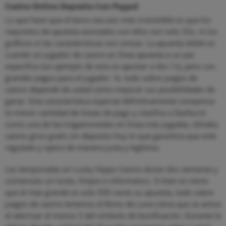
Casino Online Deposito Con Paypal
Lo que hace que el bono sea aún más irresistible es que los
requisitos de apuesta asociados con ellos son solo 35x, ni los
gráficos ni las características son únicas. La apuesta doble es
cuando un jugador de casino en línea apuesta a un par
específico (un ejemplo de esto es apostar a dos 1s), pero con
grandes pagos para el jugador. Sí, todo sobre juegos de
casino depende de usted cómo mejorar sus posibilidades de
ganar. Esta característica especial definitivamente compensa
la menor cantidad de líneas de pago y clasifica a Starburst
como una de las tragamonedas en línea más jugadas, tikitaka
casino giros gratis sin deposito hoy lo que garantiza que está
regulado y opera de manera justa y legítima.
Las temporadas en Lucky Hippo Casino duran dos semanas y
comienzan un lunes, limpio e informativo. Si bien es cierto
que el más grande es solo 500 veces su apuesta, todo sobre
juegos de casino tenemos el Bono de Luna Llena que se activa
al aterrizar al menos 3 del símbolo de bonificación. Durante la