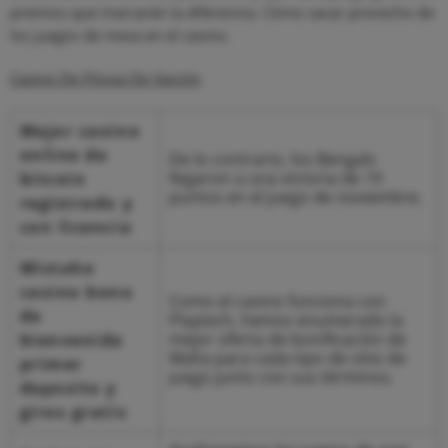
premios que marcarán la diferencia. Cómo sacar provecho de
los juegos de mesa en el casino.
Casino De Póvoa De Varzim
Mejor casino
online de
De lo contrario, los Bengals
llegaron a una victoria de 19
bitcoin
puntos en el juego de noviembre.
registrado y
con licencia
Mistake
casino bono
Como el casino funciona con
de
Playtech, hemos enumerado la
mejor oferta de bonificación de
bienvenida
Malta para cada tipo de sitio de
primer
juego junto con sus términos.
deposito y
giros gratis