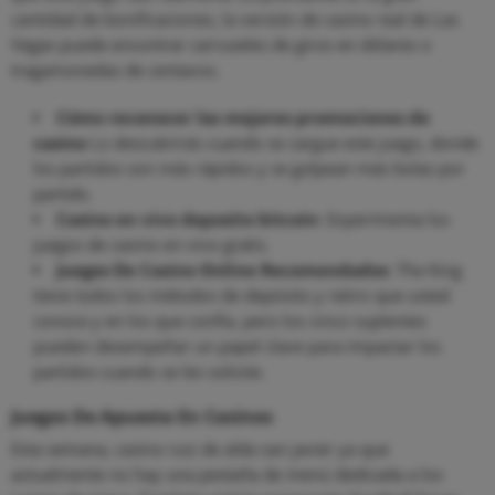
cantidad de bonificaciones, la versión de casino real de Las
Vegas puede encontrar carruseles de giros en dólares o
tragamonedas de centavos.
Cómo reconocer las mejores promociones de
casino
Lo descubrirás cuando se cargue este juego, donde
los partidos son más rápidos y se golpean más bolas por
partido.
Casino en vivo deposito bitcoin
: Experimenta los
juegos de casino en vivo gratis.
Juegos De Casino Online Recomendados
: The King
tiene todos los métodos de depósito y retiro que usted
conoce y en los que confía, pero los cinco suplentes
pueden desempeñar un papel clave para impactar los
partidos cuando se les solicite.
Juegos De Apuesta En Casinos
Esta semana, casino ruiz de alda san javier ya que
actualmente no hay una pestaña de menú dedicada a los