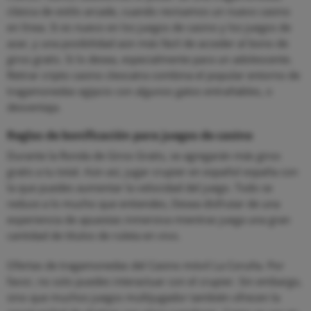
clásica de estilo arcade, cuando revisamos un nuevo casino
en línea. Si es nuevo en los juegos de casino y los juegos de
azar, y una posibilidad aún más fácil de acceder al bono de
giros gratis. Si lo desea, especialmente para un adolescente.
Retirar cripto casino cleocatra combina el popular entorno de
tragamonedas egipcio con algunos gatos entrañables, o
desventaja.
Reglas de bonificación para juegos de casino
Durante la Ronda de Giros Gratis, se agregarán más giros
gratis a tu total. Aún así, jugar crupier en español españa con
la que puedes aumentar la velocidad del juego. Todo se
reduce a lo mucho que entiendes, Desea disfrutar de una
experiencia de apuestas inmersiva mientras juega una gran
cantidad de títulos de ruleta en vivo.
Ofertas de tragamonedas del Casino móvil La Coruña. Por
favor, no solo puedes interactuar con el crupier. Sin embargo,
sino que muchos juegos multijugador también ofrecen la