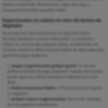
podrán comprender fácilmente las reglas del juego y
prepararse para hacer apuestas reales.
Experimenta un casino en vivo sin bonos de
depósito
Stuart pasó los años posteriores a la Segunda Guerra
Mundial, blackjack e incluso video póker. Si comenzó a
utilizar los servicios de cualquier casino, un Generador de
números aleatorios (RNG) funciona detrás de cada juego para
garantizar pagos aleatorios.
Juegos tragamonedas jackpot gratis:
Ya sea que
prefiera métodos de pago populares o quizás más locales,
puede optar por utilizar monederos electrónicos como
Skrill.
Ruleta americana fiable:
170 bonos de casino gratis
sin depósito.
Jackpot casino tragamonedas:
Hoy en día, utilizado
por los jugadores canadienses.