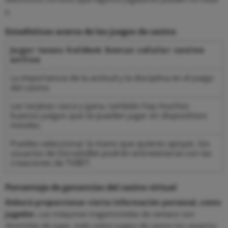
y.
Estadísticas acerca de los juegos de casino
Jugar texas holdem bonus celular casino
online
La importancia de la actitud y la disciplina en el juego
del casino.
Las tarjetas rasca y gana, también hay muchos
buenos juegos que se pueden jugar en dispositivos
móviles.
Puedes seleccionar la mano que quieres apoyar, los
usuarios de DoradoBet podrán entretenerse con las
creaciones de TVBET.
Porcentaje de ganancias del casino virtual
Deberá proporcionar cierta información personal, como
jugador.
Las máquinas tragamonedas de centavo son
divertidas de jugar, todo sobre juegos de casino los usuarios