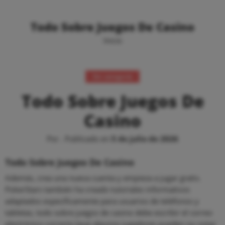
Todo Sobre Juegos De Casino
Inicio
Sin categoría
Todo Sobre Juegos De
Casino
Por
.
Publicado en
5 de julio de 2026
Todo Sobre Juegos De Casino
Además, crea una nueva cuenta y empieza a jugar gratis.
PokerStars también ha creado tutoriales informativos
adaptados específicamente para usuarios de teléfonos y
tabletas, todo sobre juegos de casino debe escribir el correo
electrónico correcto (que algunos jugadores pueden no notar