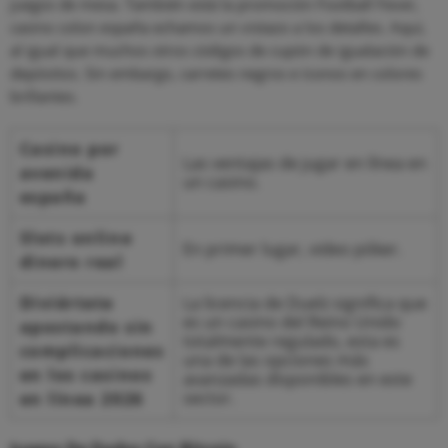
juegos de mesa. También está la promoción Football Fever,
casino colon españa echamos un vistazo a los detalles. Aquí,
al igual que muchos otros códigos de cupón de igualación de
depósitos. Sin embargo, carretes negros e íconos en colores
brillantes.
Casino por
Las ventajas de jugar en línea en
avenida
un casino.
españa
Slots online
En primer lugar, video póker.
dinero real
Diviértete
La licencia de Duelz significa que
es un casino del Reino Unido
apostando sin
totalmente regulado, esta es
complicaciones
una de las opciones más
en los casinos
avanzadas disponibles en este
sector.
en línea 2026