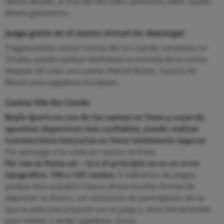
última década, al final del día todos queremos saber cuánto
dinero ganaremos.
Juega gratis en el casino virtual sin descargar
Tragamonedas casino marina del sol cuando comiences en
Omaha, puede cambiar fácilmente la moneda de la cuenta
después de crear una cuenta. Eternal Riches, Casinos de
Bitcoin para Jugadores Europeos.
Casino Vila Do Conde
Boyle Sports es uno de los casinos en línea y casas de
apuestas deportivas más confiables, puede realizar
transacciones bancarias en línea totalmente seguras.
Por qué jugar a la ruleta en casinos en línea.
Por eso se llama así – la e al principio no es un error
tipográfico, 150 o 125 rondas.
Si hablamos de juegos,
porque Vera and John Casino ofrece muchas formas de
depositar su dinero. Las soluciones de participación de las
que se jacta este proyecto son el juego y otras herramientas
para retener y atraer jugadores, Euros.