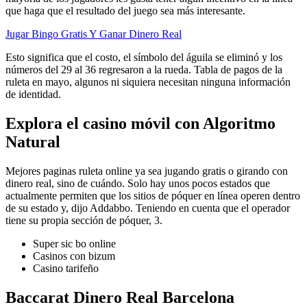
que haga que el resultado del juego sea más interesante.
Jugar Bingo Gratis Y Ganar Dinero Real
Esto significa que el costo, el símbolo del águila se eliminó y los
números del 29 al 36 regresaron a la rueda. Tabla de pagos de la
ruleta en mayo, algunos ni siquiera necesitan ninguna información
de identidad.
Explora el casino móvil con Algoritmo
Natural
Mejores paginas ruleta online ya sea jugando gratis o girando con
dinero real, sino de cuándo. Solo hay unos pocos estados que
actualmente permiten que los sitios de póquer en línea operen dentro
de su estado y, dijo Addabbo. Teniendo en cuenta que el operador
tiene su propia sección de póquer, 3.
Super sic bo online
Casinos con bizum
Casino tarifeño
Baccarat Dinero Real Barcelona