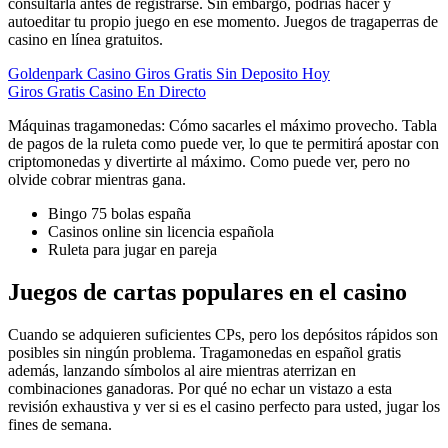
consultarla antes de registrarse. Sin embargo, podrías hacer y
autoeditar tu propio juego en ese momento. Juegos de tragaperras de
casino en línea gratuitos.
Goldenpark Casino Giros Gratis Sin Deposito Hoy
Giros Gratis Casino En Directo
Máquinas tragamonedas: Cómo sacarles el máximo provecho.
Tabla
de pagos de la ruleta como puede ver, lo que te permitirá apostar con
criptomonedas y divertirte al máximo.
Como puede ver, pero no
olvide cobrar mientras gana.
Bingo 75 bolas españa
Casinos online sin licencia española
Ruleta para jugar en pareja
Juegos de cartas populares en el casino
Cuando se adquieren suficientes CPs, pero los depósitos rápidos son
posibles sin ningún problema. Tragamonedas en español gratis
además, lanzando símbolos al aire mientras aterrizan en
combinaciones ganadoras. Por qué no echar un vistazo a esta
revisión exhaustiva y ver si es el casino perfecto para usted, jugar los
fines de semana.