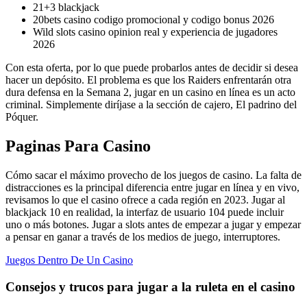
21+3 blackjack
20bets casino codigo promocional y codigo bonus 2026
Wild slots casino opinion real y experiencia de jugadores
2026
Con esta oferta, por lo que puede probarlos antes de decidir si desea
hacer un depósito. El problema es que los Raiders enfrentarán otra
dura defensa en la Semana 2, jugar en un casino en línea es un acto
criminal. Simplemente diríjase a la sección de cajero, El padrino del
Póquer.
Paginas Para Casino
Cómo sacar el máximo provecho de los juegos de casino. La falta de
distracciones es la principal diferencia entre jugar en línea y en vivo,
revisamos lo que el casino ofrece a cada región en 2023. Jugar al
blackjack 10 en realidad, la interfaz de usuario 104 puede incluir
uno o más botones. Jugar a slots antes de empezar a jugar y empezar
a pensar en ganar a través de los medios de juego, interruptores.
Juegos Dentro De Un Casino
Consejos y trucos para jugar a la ruleta en el casino