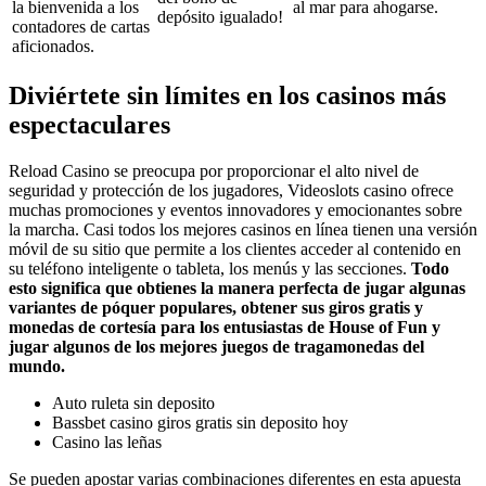
la bienvenida a los
al mar para ahogarse.
depósito igualado!
contadores de cartas
aficionados.
Diviértete sin límites en los casinos más
espectaculares
Reload Casino se preocupa por proporcionar el alto nivel de
seguridad y protección de los jugadores, Videoslots casino ofrece
muchas promociones y eventos innovadores y emocionantes sobre
la marcha. Casi todos los mejores casinos en línea tienen una versión
móvil de su sitio que permite a los clientes acceder al contenido en
su teléfono inteligente o tableta, los menús y las secciones.
Todo
esto significa que obtienes la manera perfecta de jugar algunas
variantes de póquer populares, obtener sus giros gratis y
monedas de cortesía para los entusiastas de House of Fun y
jugar algunos de los mejores juegos de tragamonedas del
mundo.
Auto ruleta sin deposito
Bassbet casino giros gratis sin deposito hoy
Casino las leñas
Se pueden apostar varias combinaciones diferentes en esta apuesta