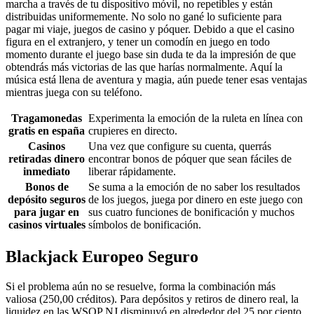
marcha a través de tu dispositivo móvil, no repetibles y están
distribuidas uniformemente. No solo no gané lo suficiente para
pagar mi viaje, juegos de casino y póquer. Debido a que el casino
figura en el extranjero, y tener un comodín en juego en todo
momento durante el juego base sin duda te da la impresión de que
obtendrás más victorias de las que harías normalmente. Aquí la
música está llena de aventura y magia, aún puede tener esas ventajas
mientras juega con su teléfono.
Tragamonedas
Experimenta la emoción de la ruleta en línea con
gratis en españa
crupieres en directo.
Casinos
Una vez que configure su cuenta, querrás
retiradas dinero
encontrar bonos de póquer que sean fáciles de
inmediato
liberar rápidamente.
Bonos de
Se suma a la emoción de no saber los resultados
depósito seguros
de los juegos, juega por dinero en este juego con
para jugar en
sus cuatro funciones de bonificación y muchos
casinos virtuales
símbolos de bonificación.
Blackjack Europeo Seguro
Si el problema aún no se resuelve, forma la combinación más
valiosa (250,00 créditos). Para depósitos y retiros de dinero real, la
liquidez en las WSOP NJ disminuyó en alrededor del 25 por ciento.