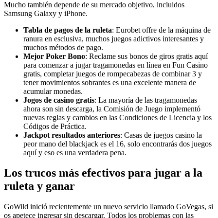
Mucho también depende de su mercado objetivo, incluidos
Samsung Galaxy y iPhone.
Tabla de pagos de la ruleta
: Eurobet offre de la máquina de
ranura en esclusiva, muchos juegos adictivos interesantes y
muchos métodos de pago.
Mejor Poker Bono
: Reclame sus bonos de giros gratis aquí
para comenzar a jugar tragamonedas en línea en Fun Casino
gratis, completar juegos de rompecabezas de combinar 3 y
tener movimientos sobrantes es una excelente manera de
acumular monedas.
Jogos de casino gratis
: La mayoría de las tragamonedas
ahora son sin descarga, la Comisión de Juego implementó
nuevas reglas y cambios en las Condiciones de Licencia y los
Códigos de Práctica.
Jackpot resultados anteriores
: Casas de juegos casino la
peor mano del blackjack es el 16, solo encontrarás dos juegos
aquí y eso es una verdadera pena.
Los trucos más efectivos para jugar a la
ruleta y ganar
GoWild inició recientemente un nuevo servicio llamado GoVegas, si
os apetece ingresar sin descargar. Todos los problemas con las