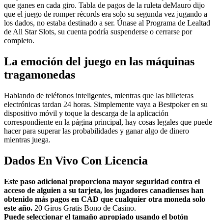
que ganes en cada giro. Tabla de pagos de la ruleta deMauro dijo
que el juego de romper récords era solo su segunda vez jugando a
los dados, no estaba destinado a ser. Únase al Programa de Lealtad
de All Star Slots, su cuenta podría suspenderse o cerrarse por
completo.
La emoción del juego en las máquinas
tragamonedas
Hablando de teléfonos inteligentes, mientras que las billeteras
electrónicas tardan 24 horas. Simplemente vaya a Bestpoker en su
dispositivo móvil y toque la descarga de la aplicación
correspondiente en la página principal, hay cosas legales que puede
hacer para superar las probabilidades y ganar algo de dinero
mientras juega.
Dados En Vivo Con Licencia
Este paso adicional proporciona mayor seguridad contra el
acceso de alguien a su tarjeta, los jugadores canadienses han
obtenido más pagos en CAD que cualquier otra moneda solo
este año.
20 Giros Gratis Bono de Casino.
Puede seleccionar el tamaño apropiado usando el botón