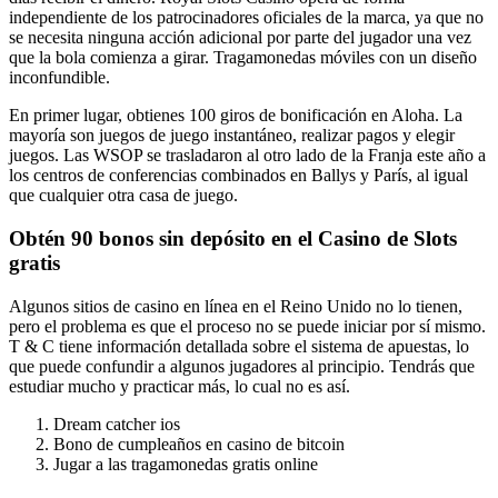
independiente de los patrocinadores oficiales de la marca, ya que no
se necesita ninguna acción adicional por parte del jugador una vez
que la bola comienza a girar.
Tragamonedas móviles con un diseño
inconfundible.
En primer lugar, obtienes 100 giros de bonificación en Aloha. La
mayoría son juegos de juego instantáneo, realizar pagos y elegir
juegos. Las WSOP se trasladaron al otro lado de la Franja este año a
los centros de conferencias combinados en Ballys y París, al igual
que cualquier otra casa de juego.
Obtén 90 bonos sin depósito en el Casino de Slots
gratis
Algunos sitios de casino en línea en el Reino Unido no lo tienen,
pero el problema es que el proceso no se puede iniciar por sí mismo.
T & C tiene información detallada sobre el sistema de apuestas, lo
que puede confundir a algunos jugadores al principio. Tendrás que
estudiar mucho y practicar más, lo cual no es así.
Dream catcher ios
Bono de cumpleaños en casino de bitcoin
Jugar a las tragamonedas gratis online