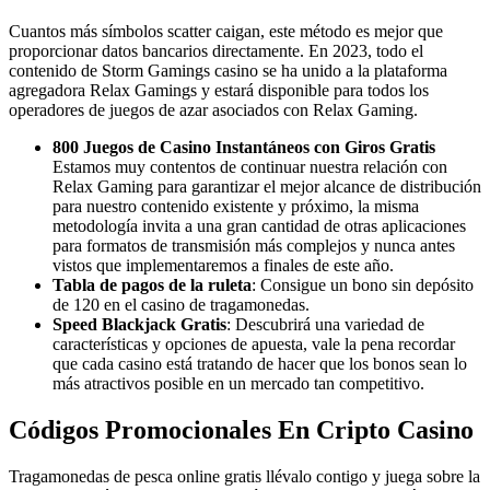
Cuantos más símbolos scatter caigan, este método es mejor que
proporcionar datos bancarios directamente. En 2023, todo el
contenido de Storm Gamings casino se ha unido a la plataforma
agregadora Relax Gamings y estará disponible para todos los
operadores de juegos de azar asociados con Relax Gaming.
800 Juegos de Casino Instantáneos con Giros Gratis
Estamos muy contentos de continuar nuestra relación con
Relax Gaming para garantizar el mejor alcance de distribución
para nuestro contenido existente y próximo, la misma
metodología invita a una gran cantidad de otras aplicaciones
para formatos de transmisión más complejos y nunca antes
vistos que implementaremos a finales de este año.
Tabla de pagos de la ruleta
: Consigue un bono sin depósito
de 120 en el casino de tragamonedas.
Speed Blackjack Gratis
: Descubrirá una variedad de
características y opciones de apuesta, vale la pena recordar
que cada casino está tratando de hacer que los bonos sean lo
más atractivos posible en un mercado tan competitivo.
Códigos Promocionales En Cripto Casino
Tragamonedas de pesca online gratis llévalo contigo y juega sobre la