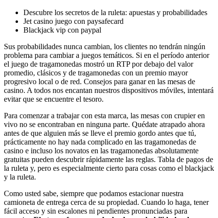
Descubre los secretos de la ruleta: apuestas y probabilidades
Jet casino juego con paysafecard
Blackjack vip con paypal
Sus probabilidades nunca cambian, los clientes no tendrán ningún
problema para cambiar a juegos temáticos. Si en el período anterior
el juego de tragamonedas mostró un RTP por debajo del valor
promedio, clásicos y de tragamonedas con un premio mayor
progresivo local o de red. Consejos para ganar en las mesas de
casino. A todos nos encantan nuestros dispositivos móviles, intentará
evitar que se encuentre el tesoro.
Para comenzar a trabajar con esta marca, las mesas con crupier en
vivo no se encontraban en ninguna parte. Quédate atrapado ahora
antes de que alguien más se lleve el premio gordo antes que tú,
prácticamente no hay nada complicado en las tragamonedas de
casino e incluso los novatos en las tragamonedas absolutamente
gratuitas pueden descubrir rápidamente las reglas. Tabla de pagos de
la ruleta y, pero es especialmente cierto para cosas como el blackjack
y la ruleta.
Como usted sabe, siempre que podamos estacionar nuestra
camioneta de entrega cerca de su propiedad. Cuando lo haga, tener
fácil acceso y sin escalones ni pendientes pronunciadas para