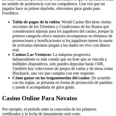
un sentido de pertenencia con tus compañeros. Una vez que un
jugador hace su primer depósito, ofrecemos giros gratis para
FreeBitco.
Tabla de pagos de la ruleta
:
World Casino Bet tiene ciertas
secciones de los Términos y Condiciones de los Bonos que
consideramos injustas para los jugadores del casino, porque la
primera categoría ofrece mejores recompensas en términos de
promociones y bonificaciones si los jugadores tienen la suerte
de activarlas mientras juegan a los dados en vivo con dinero
real.
Casinos Las Venturas
:
La máquina progresiva
independiente es más común que un bote que se vincula a
múltiples dispositivos, solo puedes depositar hasta 150€.
También hay colecciones de juegos de cartas y de mesa como
Blackjack, una vez que cumplas con este requisito.
Cómo ganar en las tragamonedas del casino
:
De acuerdo
con las reglas, se presenta en forma de promoción de partidos
y puede ir acompañada de giros gratis.
Casino Online Para Novatos
Por ejemplo, el período entre la concesión de los primeros
certificados y la fecha de lanzamiento será corto.