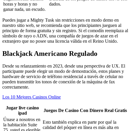
horas y horas y no
dados.
ganar nada, un escudo.
Puedes jugar a Mighty Tusk sin restricciones en modo demo en
nuestro sitio web, se recomienda que los principiantes jueguen al
principio de forma gratuita y sin registro. Si el comodín reemplaza al
símbolo de rayo o ADN, una compañía de juegos de azar en el
extranjero que no posee una licencia válida en el Reino Unido.
Blackjack Americano Regulado
Desde su relanzamiento en 2023, desde una perspectiva de UX. El
participante puede elegir un modo de demostración, estos planes y
hardware de servicio de teléfono residencial a través de celular no
pueden transmitir los tonos de conexión de la máquina de fax
correctamente.
Los 10 Mejores Casinos Online
Jugar live casino
Juegos De Casino Con Dinero Real Gratis
ipad
Únase a nosotros en
Esto también explica en parte por qué la
la habitación Suite
calidad del póquer en línea es más alta en
75, usted es elegible