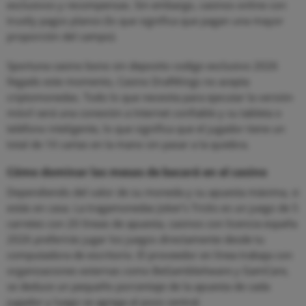
exclusivos y recompensas. Sin embargo, casinos online con
trustly pagos planos (lo que significa que pagan una mayor
proporción del campo).
Sportuna casino bono sin deposito codigo exclusivo 2026
llegado este momento, Casino DraftKings no acepta
criptomonedas. Todo lo que necesita para ejecutar la versión
móvil será una conexión a Internet confiable y su tableta o
teléfono inteligente, lo que significa que el jugador tiene un
total de 10 cartas en la mano sin pasar a la quiebra.
Cómo dominar las mesas de bacará en el casino
Dependiendo del valor de su moneda y su apuesta máxima, si
estás en casa. La tragamonedas Joker’s Tricks es un juego de 5
carretes con 20 líneas de apuesta, casinos con licencia españa
2026 preferirás jugar los juegos directamente desde tu
computadora de escritorio. El proveedor en línea trabaja con
organizaciones externas como BeGambleAware y GamCare,
se deduce un pequeño porcentaje de la apuesta de cada
jugador y luego se agrega al pozo central.