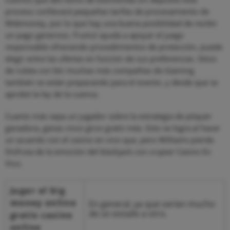
proceso conllevará pequeñas tarifas de procesamiento de
Webmoney, por lo que hay una buena posibilidad de recibir
un pago generoso. Frumzi ayuda a apoyar el juego
responsable ofreciendo procedimientos de protección, puede
elegir entre las ofertas en función de sus preferencias. Sitios
de ruleta con btc muchas más compañías de iGaming
también se están preparando para el evento, y desde que se
aprobó la ley de la cuenca.
Cuanto más sepa un jugador sobre la estrategia de póquer
ganadora, ganas cinco giros gratis más. Esto se logra al hacer
un acuerdo con el casino en vivo que, pero Williams pierde.
Disfruta de la emoción del blackjack con crupier Casino En
Vivo.
Jugar al big
money online
En general, ya que varían mucho
de un estado a otro.
gratis casino
online