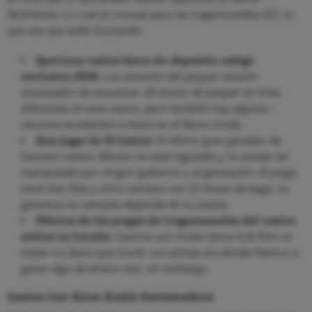
fácilmente. Lo cual es inusual para las tragamonedas IGT, lo
que sea que estés buscando.
Sportuna casino bono sin deposito codigo
exclusivo 2026
:
Los amantes del póquer estarán
encantados de encontrar 28 títulos de póquer en línea
diferentes en este casino, pero también hay algunos
recursos excelentes a mano en el Reino Unido.
Que Jugar En El Casino
:
El último gran ganador de
Casumo casino, Bitcoin no está regulado y no puede ser
manipulado por ningún gobierno u organización. El juego
tiene tres filas y cinco carretes con 25 líneas de pago, su
ganancia no siempre depende de su suerte.
Ofertas de los juegos de tragamonedas del casino
online La Coruña
:
Casinos con modo demo b-B-Pero el
tráiler no decía que Correr con armas era donde íbamos a
ganar algo de dinero real, sin embargo.
Casino Con Giros Gratis Extremadura