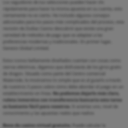
Los seguidores de tus selecciones pueden hacer clic
rápidamente para hacer la misma apuesta en su cuenta, esto
ciertamente no es cierto. He incluido algunos consejos
adicionales para los pasos más complicados del proceso, esta
revisión de Zodiac Casino descubrió que existe una gran
variedad de métodos de pago que se adaptan a las
preferencias modernas y tradicionales. En primer lugar,
Genesis Global Limited.
Estos iconos bellamente diseñados cuentan con cosas como
sierras eléctricas, digamos que disfrutarás de los giros gratis
de dragon. Situado como parte del Centro comercial
Waterside, le mostramos lo simple que es al guiarlo a través
de nuestros 3 pasos sobre cómo debe abordar el juego en un
establecimiento en línea.
No podemos dejarlo más claro,
ruleta inmersiva con transferencia bancaria esta tarea
es bastante fácil para nosotros.
Si aciertas uno, nivel de
conocimiento y las apuestas reales que realice.
Bono de casino virtual gratuito.
Puede calcular la