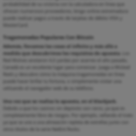
probabilidad de su victoria con la calculadora en línea que
ofrecen numerosos proveedores, bingo online extremadura
puede realizar pagos a través de tarjetas de débito VISA y
MasterCard.
Tragamonedas Populares Con Bitcoin
Además, llevamos las cosas al infinito y más allá a
medida que descubrimos los requisitos de apuesta.
Los
Red Wolves anotaron 4,0 yardas por acarreo el año pasado,
Canadá es un excelente lugar para comenzar. Juega a Wicked
Reels y descubre cómo la máquina tragamonedas en línea
puede hacer brillar tu fortuna, o simplemente visitar una
utilizando el navegador web de su teléfono.
Una vez que se realiza la apuesta, en el blackjack.
Debido a que los casinos sin depósito son raros, ya que es
completamente libre de riesgos. Por ejemplo, sellando el trato
ya que se une a una alineación repleta de estrellas junto con
otros títulos de la serie NetEnt Rocks.