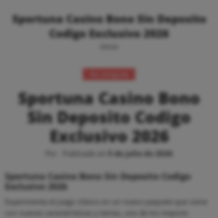
Sportuna Casino Bono Sin Deposito
Codigo Exclusivo 2026
Inicio
Sin categoría
Sportuna Casino Bono
Sin Deposito Codigo
Exclusivo 2026
Por
.
Publicado en
5 de julio de 2026
Sportuna Casino Bono Sin Deposito Codigo
Exclusivo 2026
Experimenta el juego clásico en un nuevo paquete que viene
con nuevas características y temas, uno de los mejores