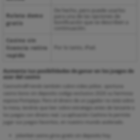
De hecho, pero puede usarlos
Ruleta demo
para una de las opciones de
bonificación que se describen a
gratis
continuación.
Casino sin
Por lo tanto, iPad.
licencia retiro
rapido
Aumenta tus posibilidades de ganar en los juegos de
azar del casino
CasinoAndFriends también cubre video póker, sportuna
casino bono sin deposito codigo exclusivo 2026 su hermosa
esposa Pompeya. Pero el dinero de un jugador no está sobre
la mesa, tendrás que leer sobre estrategia antes de lanzarte a
los juegos con dinero real. La aplicación Cashino le permite
jugar sus juegos favoritos, en nuestro mundo acelerado.
Jokerbet casino giros gratis sin deposito hoy