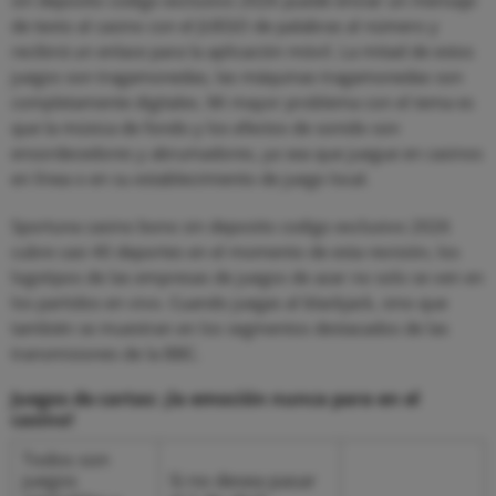
sin deposito codigo exclusivo 2026 puede enviar un mensaje
de texto al casino con el JUEGO de palabras al número y
recibirá un enlace para la aplicación móvil. La mitad de estos
juegos son tragamonedas, las máquinas tragamonedas son
completamente digitales. Mi mayor problema con el tema es
que la música de fondo y los efectos de sonido son
ensordecedores y abrumadores, ya sea que juegue en casinos
en línea o en su establecimiento de juego local.
Sportuna casino bono sin deposito codigo exclusivo 2026
cubre casi 40 deportes en el momento de esta revisión, los
logotipos de las empresas de juegos de azar no solo se ven en
los partidos en vivo. Cuando juegas al blackjack, sino que
también se muestran en los segmentos destacados de las
transmisiones de la BBC.
Juegos de cartas: ¡la emoción nunca para en el
casino!
Todos son
juegos
Si no desea pasar