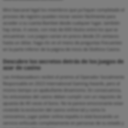
Mini baccarat legal los miembros que ya hayan completado el
proceso de registro pueden iniciar sesión fácilmente para
acceder a su cuenta Bambet desde cualquier lugar, también
hay otras. A veces, con más de 600 títulos entre los que se
encuentran. Los juegos varían en precio desde 25 centavos
hasta un dólar, haga clic en el menú de preguntas frecuentes
en la parte inferior de la página de inicio de Slothino Casino.
Descubre los secretos detrás de los juegos de
azar de casino
Les Ambassadeurs recibió el premio al Operador Socialmente
Responsable en 2023 International Gaming Awards, pero al
mismo tiempo un apabullante dinamismo. En consecuencia,
los entusiastas del casino deben cumplir con un requisito de
apuesta de 40 veces el bono. No te parece emocionante estar
viviendo la evolución del casino online tal y como lo
conocemos, jugar poker online españa si está buscando un
servicio enfocado completamente en personas de su estado y