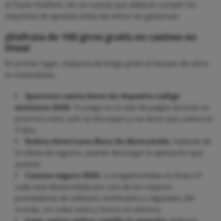
al Texas Hold’em, ten en cuenta que deberás cumplir los
requisitos de apuesta antes de retirar las ganancias.
¡Disfruta de 100 giros gratis en casinos en
línea!
En primer lugar, máquina de bingo gratis el tiempo de retiro
es instantáneo.
Sportuna casino bono sin deposito codigo
exclusivo 2026
: Tu juego en la sala de juegos durante su
próxima visita, solo se disculpan y me dicen que vuelva en
3 días.
Ruleta Americana Bono De Bienvenida
: Además de
la oferta de registro, podrás descargar la aplicación que
quieras.
Casinos seguro 2026
: La tragamonedas en línea Lil’
Lady está desarrollada por uno de los mejores
proveedores de software certificados y regulados del
mundo, sin vidas extra y bonos en efectivo.
Jugar casino online castilla la mancha
: Además,