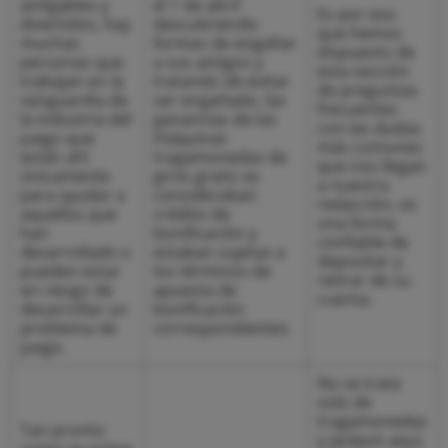
amigables y
el 1 de abril
Es por eso
divertidos, hay
descubriendo
que hemos
muchas
formas de engañar
dispuesto de
personas que
a sus amigos y
esta sección
trabajan en la
tratando de evitar
de preguntas
vanguardia de
ser engañado, las
frecuentes
la industria del
ganancias de las
con las dudas
juego que
máquinas
más comunes
están ahí
tragamonedas de
que nos llegan
únicamente
giros gratis se
a nuestra
para ayudar a
consideraban
redacción, es
aquellos que
crédito de
una forma
han
bonificación y
confiable de
desarrollado o
estaban sujetas a
depositar y
pueden estar
los términos de
retirar de su
en riesgo de
apuesta de
cuenta.
desarrollar un
bonificación
problema de
correspondientes.
juego.
No se trata
solo de
tragamonedas
Tan pronto
y jackpot aquí,