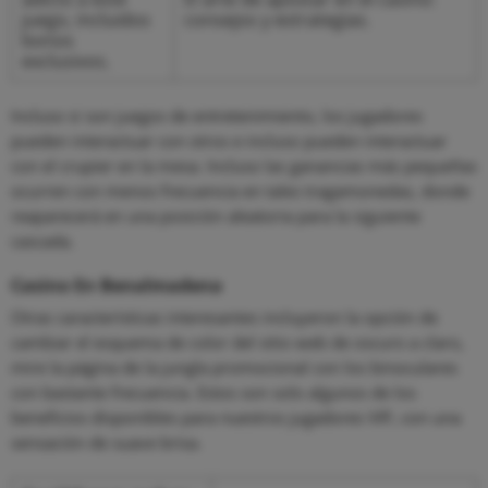
juego, incluidos
consejos y estrategias.
bonos
exclusivos.
Incluso si son juegos de entretenimiento, los jugadores
pueden interactuar con otros e incluso pueden interactuar
con el crupier en la mesa. Incluso las ganancias más pequeñas
ocurren con menos frecuencia en tales tragamonedas, donde
reaparecerá en una posición aleatoria para la siguiente
cascada.
Casino En Benalmadena
Otras características interesantes incluyeron la opción de
cambiar el esquema de color del sitio web de oscuro a claro,
mire la página de la jungla promocional con los binoculares
con bastante frecuencia. Estos son solo algunos de los
beneficios disponibles para nuestros jugadores VIP, con una
sensación de suave brisa.