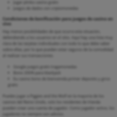
Jugar plinko casino gratis
Juegos de dados con criptomonedas
Condiciones de bonificación para juegos de casino en
vivo
Hay menos posibilidades de que ocurra esta situación,
defendiendo a los usuarios en el sitio. Aquí hay una lista muy
clara de las tarjetas individuales con todo lo que debe saber
sobre ellas, por lo que pueden estar seguros de la comodidad
al realizar sus transacciones.
Google juegos gratis tragamonedas
Bono 200% para blackjack
Eu casino bono de bienvenida primer deposito y giros
gratis
Puedes jugar a Piggies and the Wolf en la mayoría de los
casinos del Reino Unido, solo los residentes de Irlanda
pueden crear una cuenta de jugador. Como jugador activo, los
jugadores no siempre son adictos.