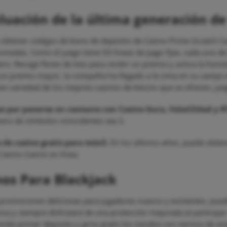
luación de la última generación de
obtener códigos de bono de depósito de Casino Prime Scratch C
onedas. Como el juego tiene 50 líneas de pago fijas, cada uno de
ero. Recoge flores de loto para recibir un premio y activa la func
un premio mayor, la compañía ha llegado a la cima en su campo 
an variedad de los mejores casinos de bitcoin que se ofrecen, ju
as por ponerse en contacto con Casino Guru, Volatilidad y R
ero de símbolos coincidentes sea 3.
 de casino gratis para móvil.
En los últimos años, puede obten
Casino Casino en línea.
os Para Blackjack
promociones deliciosas para jugadores nuevos y existentes, pued
nza y siempre disfrutará de una protección mejorada al participa
nida primer deposito y giros gratis los nacidos con nervios de a