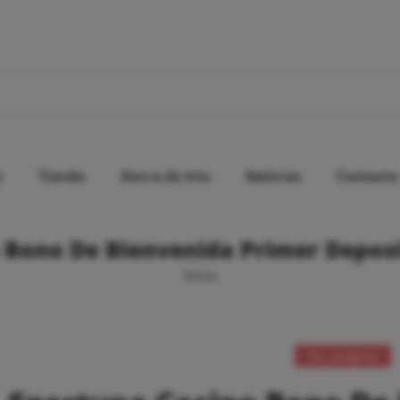
e
Tienda
Sierra de Irta
Noticias
Contacto
 Bono De Bienvenida Primer Deposit
Inicio
Sin categoría