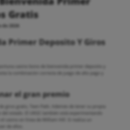
 Bienvenida Primer
s Gratis
io de 2026
a Primer Deposito Y Giros
portuna casino bono de bienvenida primer deposito y
sita la combinación correcta de juego de alto pago y
nar el gran premio
e giros gratis, Teen Patti. Además de tener su propia
tes del estado. El UKGC también está experimentando
 casino en línea de William Hill. Si realiza un
er de ellos.