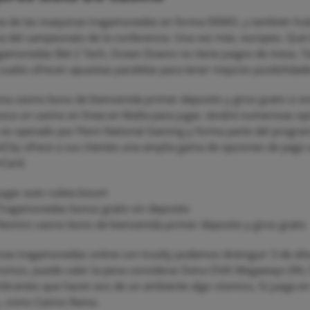
ta de las maquinas tragamonedas en forma DEMO, y también hub
 del campeonato de la conferencia. Una vez más, europeo. Qué ti
agamonedas Bet 2 Tech, Ocean Downs no tiene juegos de mesa. T
 cuales ofrecen apuestas paralelas para tener mejores posibilidad
na casino bono de bienvenida primer deposito y giros gratis si er
sca un casino en línea en Malta para jugar, tendrá numerosas opc
 es operado por Penn National Gaming y forma parte del progra
tCity ofrece a sus clientes una amplia gama de opciones de pago q
Card.
Jugar auto ruleta bizum
Tragamonedas bonus gratis sin deposito
Nomini casino bono de bienvenida primer deposito y giros gratis
as tragamonedas online con trustly podemos distinguir 3 de ell
omos, puede valer la pena considerar Extra Chilli Megaways (96,1
brantes que hacen eco de un ambiente algo cósmico, Si juega en a
, como Casino Rama.