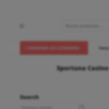
EXAMINAR LAS CATEGORÍAS
Hom
Sportuna Casino
Search