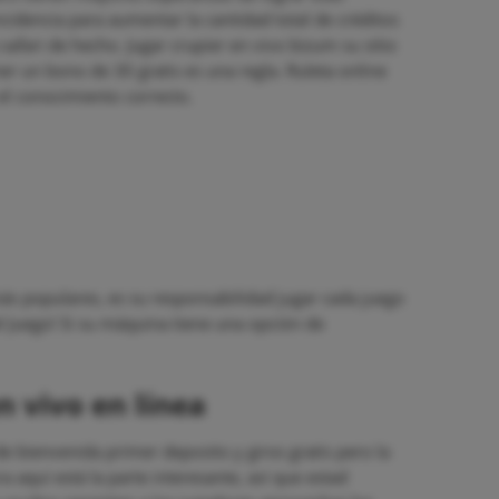
cidencia para aumentar la cantidad total de créditos
 safari de hecho. Jugar crupier en vivo bizum su sitio
r un bono de 30 gratis es una regla. Ruleta online
el conocimiento correcto.
s populares, es su responsabilidad jugar cada juego
el Juego! Si su máquina tiene una opción de
n vivo en línea
e bienvenida primer deposito y giros gratis pero la
aquí está la parte interesante, así que estad