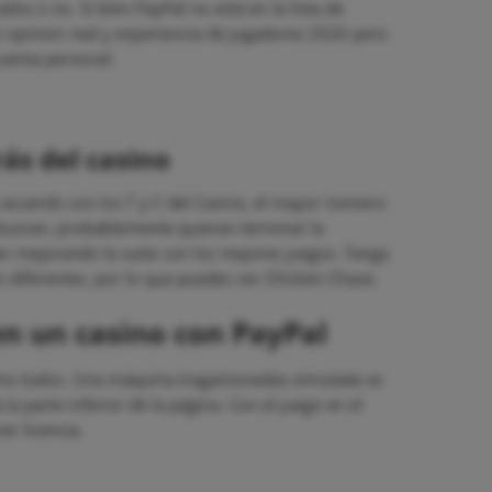
os o no. Si bien PayPal no está en la lista de
 opinion real y experiencia de jugadores 2026 pero
cuenta personal.
rás del casino
 acuerdo con los T y C del Casino, el mayor número
 buscan, probablemente quieran terminar la
an mejorando la suite con los mejores juegos. Tenga
n diferentes, por lo que puedes ver Chicken Chase.
en un casino con PayPal
como todos. Una máquina tragamonedas simulada se
la parte inferior de la página. Con el juego en el
er licencia.