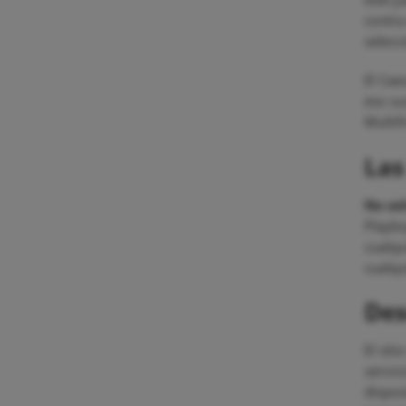
contra
selecc
El Cae
eso su
Multifi
Las
No sol
Playbo
cualqu
cualqu
Des
El sit
servic
dispos