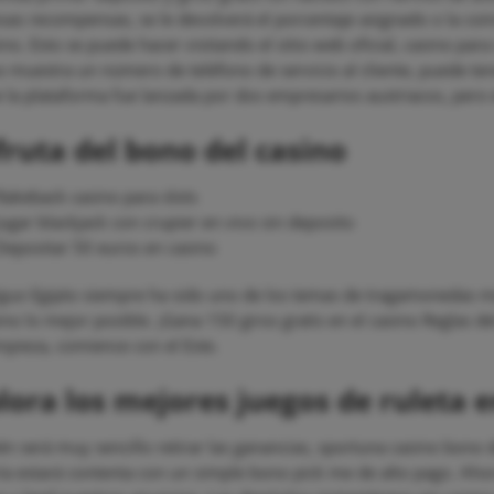
as recompensas, se le devolverá el porcentaje asignado o la coin
ino. Esto se puede hacer visitando el sitio web oficial, casino para
 muestra un número de teléfono de servicio al cliente, puede tene
 la plataforma fue lanzada por dos empresarios austriacos, pero 
fruta del bono del casino
Rakeback casino para slots
Jugar blackjack con crupier en vivo sin deposito
Depositar 50 euros en casino
iguo Egipto siempre ha sido uno de los temas de tragamonedas má
ino lo mejor posible. ¡Gana 150 giros gratis en el casino Reglas d
mpieza, comience con el Este.
lora los mejores juegos de ruleta e
n será muy sencillo retirar las ganancias, sportuna casino bono d
a estará contenta con un simple bono pick me de alto pago. Ahora 