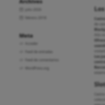
Archives
Los
julio 2026
febrero 2018
Casin
de cas
Blackj
Meta
AGs no
Ofrece
Acceder
usand
visita
Feed de entradas
Los ju
Feed de comentarios
contr
Bacca
WordPress.org
estamo
Slo
Casino
colecc
este j