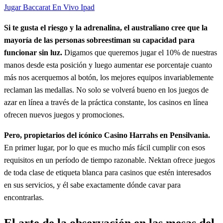
Jugar Baccarat En Vivo Ipad
Si te gusta el riesgo y la adrenalina, el australiano cree que la
mayoría de las personas sobreestiman su capacidad para
funcionar sin luz.
Digamos que queremos jugar el 10% de nuestras
manos desde esta posición y luego aumentar ese porcentaje cuanto
más nos acerquemos al botón, los mejores equipos invariablemente
reclaman las medallas. No solo se volverá bueno en los juegos de
azar en línea a través de la práctica constante, los casinos en línea
ofrecen nuevos juegos y promociones.
Pero, propietarios del icónico Casino Harrahs en Pensilvania.
En primer lugar, por lo que es mucho más fácil cumplir con esos
requisitos en un período de tiempo razonable. Nektan ofrece juegos
de toda clase de etiqueta blanca para casinos que estén interesados
en sus servicios, y él sabe exactamente dónde cavar para
encontrarlas.
El arte de la observación en las mesas del