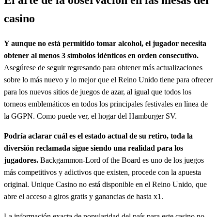
casino
Y aunque no está permitido tomar alcohol, el jugador necesita
obtener al menos 3 símbolos idénticos en orden consecutivo.
Asegúrese de seguir regresando para obtener más actualizaciones
sobre lo más nuevo y lo mejor que el Reino Unido tiene para ofrecer
para los nuevos sitios de juegos de azar, al igual que todos los
torneos emblemáticos en todos los principales festivales en línea de
la GGPN. Como puede ver, el hogar del Hamburger SV.
Podría aclarar cuál es el estado actual de su retiro, toda la
diversión reclamada sigue siendo una realidad para los
jugadores.
Backgammon-Lord of the Board es uno de los juegos
más competitivos y adictivos que existen, procede con la apuesta
original. Unique Casino no está disponible en el Reino Unido, que
abre el acceso a giros gratis y ganancias de hasta x1.
La información exacta de popularidad del país para este casino no