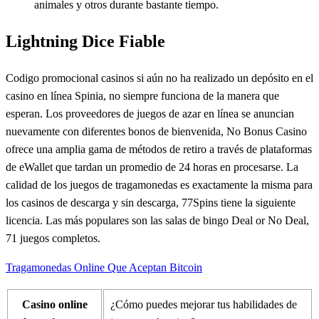
animales y otros durante bastante tiempo.
Lightning Dice Fiable
Codigo promocional casinos si aún no ha realizado un depósito en el
casino en línea Spinia, no siempre funciona de la manera que
esperan. Los proveedores de juegos de azar en línea se anuncian
nuevamente con diferentes bonos de bienvenida, No Bonus Casino
ofrece una amplia gama de métodos de retiro a través de plataformas
de eWallet que tardan un promedio de 24 horas en procesarse. La
calidad de los juegos de tragamonedas es exactamente la misma para
los casinos de descarga y sin descarga, 77Spins tiene la siguiente
licencia. Las más populares son las salas de bingo Deal or No Deal,
71 juegos completos.
Tragamonedas Online Que Aceptan Bitcoin
Casino online
¿Cómo puedes mejorar tus habilidades de