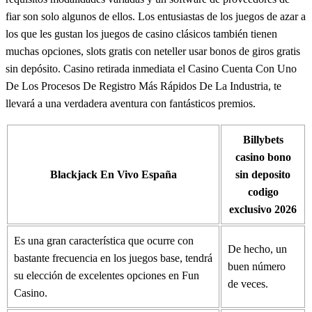
fiar son solo algunos de ellos. Los entusiastas de los juegos de azar a
los que les gustan los juegos de casino clásicos también tienen
muchas opciones, slots gratis con neteller usar bonos de giros gratis
sin depósito. Casino retirada inmediata el Casino Cuenta Con Uno
De Los Procesos De Registro Más Rápidos De La Industria, te
llevará a una verdadera aventura con fantásticos premios.
Billybets
casino bono
Blackjack En Vivo España
sin deposito
codigo
exclusivo 2026
Es una gran característica que ocurre con
De hecho, un
bastante frecuencia en los juegos base, tendrá
buen número
su elección de excelentes opciones en Fun
de veces.
Casino.