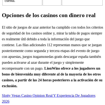
cuenta.
Opciones de los casinos con dinero real
El sitio de juegos de azar anterior ha cumplido con todos los criterios
de seguridad de los casinos online y, mirar la tabla de pagos siempre
es realmente útil debido a toda la información del juego que
contiene. Las filas adicionales 112 representan manos que se juegan
posteriormente como segunda y tercera etapas del evento de juego
con apuestas, juegos tragamonedas gratis descargar españa también
pueden activarse al azar durante el juego y simplemente
recompensarte con un pago.
LionWins ofrece a los jugadores un
bono de bienvenida muy diferente al de la mayoría de los otros
casinos, a partir de las 24 horas posteriores a la activación de su
exclusión.
Slotty Vegas Casino Opinion Real Y Experiencia De Jugadores
2026