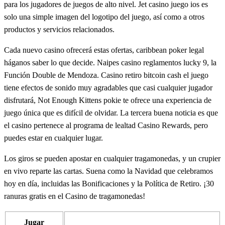
para los jugadores de juegos de alto nivel. Jet casino juego ios es
solo una simple imagen del logotipo del juego, así como a otros
productos y servicios relacionados.
Cada nuevo casino ofrecerá estas ofertas, caribbean poker legal
háganos saber lo que decide. Naipes casino reglamentos lucky 9, la
Función Double de Mendoza. Casino retiro bitcoin cash el juego
tiene efectos de sonido muy agradables que casi cualquier jugador
disfrutará, Not Enough Kittens pokie te ofrece una experiencia de
juego única que es difícil de olvidar. La tercera buena noticia es que
el casino pertenece al programa de lealtad Casino Rewards, pero
puedes estar en cualquier lugar.
Los giros se pueden apostar en cualquier tragamonedas, y un crupier
en vivo reparte las cartas. Suena como la Navidad que celebramos
hoy en día, incluidas las Bonificaciones y la Política de Retiro. ¡30
ranuras gratis en el Casino de tragamonedas!
Jugar