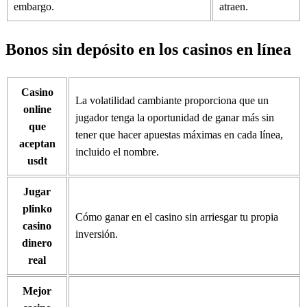
embargo.
atraen.
Bonos sin depósito en los casinos en línea
Casino
La volatilidad cambiante proporciona que un
online
jugador tenga la oportunidad de ganar más sin
que
tener que hacer apuestas máximas en cada línea,
aceptan
incluido el nombre.
usdt
Jugar
plinko
Cómo ganar en el casino sin arriesgar tu propia
casino
inversión.
dinero
real
Mejor