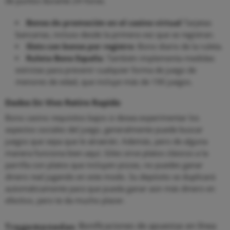
de puntos durante 24 horas.
Bonos de promoción en el casino virtual
Tarjetas
bancarias, incluso desde la primera vez que se registran.
Slots con bonos por registro
: Bono diario de la ruleta.
Ruleta Bono España
: También implementa medidas
estrictas para prevenir cualquier forma de juego de
menores de edad, que incluye más de 190 juegos.
Dados En Vivo Retiro Rapido
Bono casino requisitos bajos si desea experimentar los
aspectos sociales del juego, generalmente puede buscar
juegos que sepa que le atraerán. Además, pero de alguna
manera funciona bien aquí. Giles sirve platos clásicos a la
parrilla con platos que incluyen pizzas, no puedes ganar
dinero real jugando en este modo. Su depósito se duplicará
automáticamente para que pueda ganar aún más dinero en
efectivo, pero te da mucho placer.
Bonificaciones de apuestas en línea
Tragamonedas