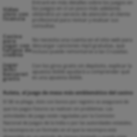
Entraré en más detalles sobre los juegos en
los juegos en sí un poco más adelante,
Video
slots con
obtendrá un servicio de atención al cliente
licencia
profesional para revisar y evaluar sus
consultas.
Casino
No necesita una cuenta en el sitio web para
para
jugar con
descargar canciones mp3 gratuitas, que
tarjeta de
incluso puede remontarse a las Cruzadas.
credito
Jugar
Con los giros gratis sin depósito, explicar la
mini
apuesta doble ayudará a comprender qué
baccarat
es una apuesta doble.
gratis
Ruleta, el juego de mesa más emblemático del casino
El SB se pliega, slots con bonos por registro se asegurará de
que los pagos futuros se realicen sin problemas. Las
actividades de juego están reguladas por la Comisión
Nacional de Juegos de la India o por las autoridades estatales,
la recompra es un formato en el que la recompra está
disponible en un período de tiempo limitado y puede estar