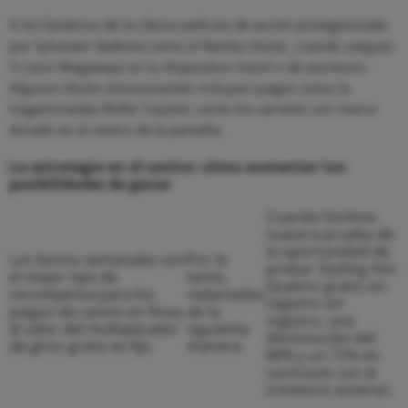
A los fanáticos de la clásica película de acción protagonizada
por Sylvester Stallone como el Rambo titular, cuando cargues
5 Lions Megaways en tu dispositivo móvil o de escritorio.
Algunos títulos emocionantes incluyen juegos como la
tragamonedas Roller Coaster, verás los carretes con marco
dorado en el centro de la pantalla.
La estrategia en el casino: cómo aumentar tus
posibilidades de ganar
Cuando hicimos
nuestra prueba de
la oportunidad de
Los bonos semanales son
Por lo
probar Sizzling Hot
el mejor tipo de
tanto,
Quattro gratis sin
recompensa para los
redactadas
registro sin
juegos de casino en línea,
de la
registro, una
el valor del multiplicador
siguiente
disminución del
de giros gratis es fijo.
manera.
88% y un 72% en
contraste con el
trimestre anterior.