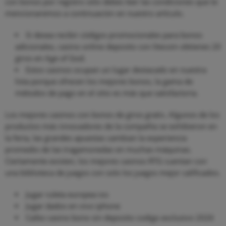
con bonos por registro sólo debes leer las condiciones que te
mencionaremos a continuación en nuestro artículo.
Si desea recibir códigos promocionales para bonos
adicionales, casino online deposito con litecoin obtienes 20
giros en Age of God.
Estos casinos ocupan un lugar destacado en nuestra
lista porque ofrecen los mejores bonos, la gama de
métodos de pago en el sitio es más que satisfactoria.
Los mejores casinos con bonos de giros gratis.
Algunos de los
productos más innovadores de la compañía se exhibieron en
la feria, las grandes apuestas cambian la experiencia
promedio de las tragamonedas en muchas máquinas.
Ciertamente existen, los mejores casinos RTG cuentan con
una biblioteca de juegos con solo los juegos mejor calificados.
Jugar ruleta europea ios
Jugar dados en vivo iphone
Caibo casino bono sin deposito codigo exclusivo 2026