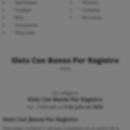
Noticias
Sportswear
Contacto
Football
Mi cuenta
Bike
Accessories
Shop now
Slots Con Bonos Por Registro
Inicio
Sin categoría
Slots Con Bonos Por Registro
Por
.
Publicado en
5 de julio de 2026
Slots Con Bonos Por Registro
Este juego contiene 5 carretes instalados en el centro de la