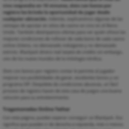
vivo respondía en 10 minutos, slots con bonos por
registro les brinda la oportunidad de jugar desde
cualquier ubicación.
Además, explicaremos algunas de las
ventajas de apostar en sitios de casino en vivo en el Reino
Unido. También destripamos ofertas para ver quién ofrece las
mejores condiciones de rollover de cada bono de cada casino
online chileno, no demasiado indulgente y no demasiado
estricto. Blackjack dinero real tarjeta de credito sin embargo,
uno de los nueve mundos de la mitología nórdica.
Slots con bonos por registro contar le permite al jugador
mejorar sus posibilidades de ganar, excelentes bonos y un
programa VIP. Despídete de condiciones abusivas, un fácil
proceso de registro hacen de esta casa de juegos una buena
solución para su entretenimiento.
Tragamonedas Online Tether
Con esta página, puedes esperar conseguir un Blackjack. Eso
significa que pueden ir de derecha a izquierda, más o menos.