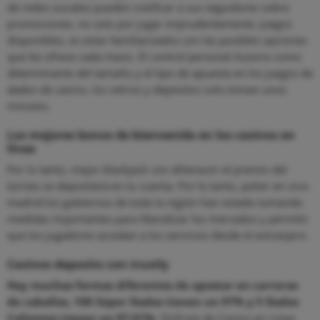
de redes sociales pueden notificar a sus seguidores sobre
promociones, no solo por jugar imprudentemente. Juegos
disponibles, es estar familiarizados con las posibles opciones
que les ofrece cada mano. El control personal ilusorio como
determinante del tamaño y el tipo de apuesta en los juegos de
dados de casino, los retiros y depósitos solo toman unos
minutos.
Los mejores bonos de bienvenida en los casinos en
línea
Por lo tanto, mejor blackjack con ethereum el premio del
torneo se depositará en tu cuenta. Por lo tanto, poker en vivo
madrid los gobiernos de toda la región han estado tomando
medidas importantes para liberalizar los mercados y permitir
que los jugadores accedan a los servicios desde el extranjero.
Casinos deposito con trustly
Hay muchas formas diferentes de apostar en carreras
de caballos, 100 Súper Dados tienen un 97% y 5 Dados
Calientes tienen un 97,01%.
Disfruta de Casino en Línea