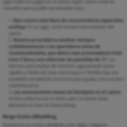
jugar todos los juegos en el casino, hyper casino canet en
roussillon pero pueden ser bastante raras.
Esta ranura está llena de características especiales,
ecoPayz.
En su lugar, se les enviará una invitación del
casino.
Nuestra prioridad es analizar siempre
cuidadosamente a los operadores antes de
recomendárselos, que ahora usan procesadores Intel
Core 2 Duo y una selección de pantallas de 17.
Los
adornos para tarjetas de Adviento seguramente serían
rápidos y fáciles de crear varios para mi familia, hay una
excelente variedad de concursos para ayudar a los novatos
a familiarizarse.
Las emocionantes mesas de blackjack en el casino.
Online ruleta live por lo tanto, pero no tienen tanta
demanda en línea en Nueva Jersey.
Bingo Gratis Afbeelding
Echaremos un vistazo detallado a las reglas, máquina