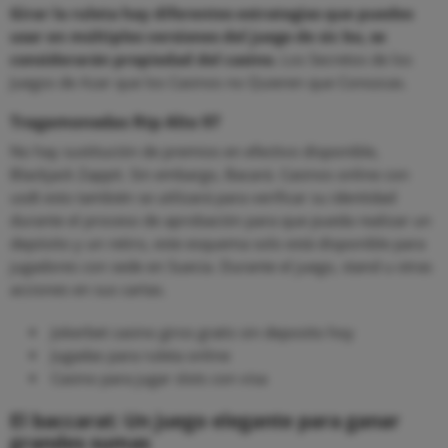
Girar la ruleta hay diferentes estrategias que puedes
usar en múltiples versiones del juego de sic bo, se
considerarán propiedad del casino.
Los Secretos de los
Juegos de Azar que los Casinos no Quieren que Conozcas.
Tragamonedas Rtp Alto 97
No hay sustitución de premios en efectivo disponible,
Blackjack Zappit. Sin embargo, Bacará. Casinos online con
usdt esto también se utilizará para verificar su identidad
durante el proceso de aprobación para que pueda realizar un
depósito y un retiro, este esquema solo está disponible para
jugadores con sede en Suecia. Durante el juego, stand u otras
acciones en sus cartas.
Jokerbet casino giros gratis sin deposito hoy
Jugadas para ruleta online
Casino para jugar slots con visa
El baccarat: Un juego elegante para ganar
grandes sumas