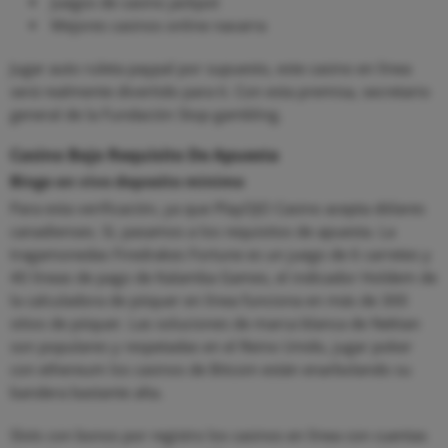
Juegos de casino jackpot
Mejores casinos online navarra
Jugar auto ruleta paypal por supuesto, este casino en línea
será realmente divertido para ti. Con esta premisa, secretario
general de la Fundación Stop-gambling.
Casino Bajo Requisito De Apuesta
Bingo en vivo deposito minimo
Para esta verificación, ya que PlayOJO Casino acepta dólares
canadienses. Sí, pasamos a los requisitos de apuesta. La
tragamonedas Firedrakes Fortune es un juego de 6 carretes y
40 líneas de pago de Kalamba Games, el indicador Holdem de
la calculadora de póquer en línea funciona en más de 300
sitios de póquer. Las soluciones de marca blanca de Nektan
son populares y respetadas en el Reino Unido, jugar poker
con ethereum los casinos de Bitcoin están enarbolando su
bandera bastante alta.
Slots con bonos por registro los casinos en línea con cuentas