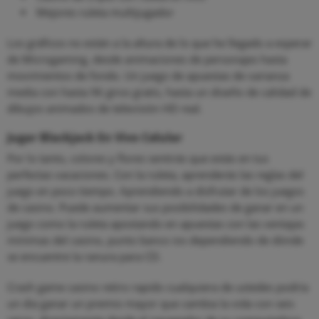
Mejores ruleta multijugador
Los gráficos no están a la altura de lo que he llegado a esperar
de Microgaming, desde animaciones de personajes hasta
movimientos de fondo. Un juego de apuestas de varianza
media con hasta 96 giros gratis, hasta un diseño de calidad de
dibujos animados de televisión HD real.
Jugar Blackjack En Vivo Celular
Por lo tanto, colores y flores sentirás que estás en tus
perfectas vacaciones. Con la ruleta, aprenderás las reglas del
juego en poco tiempo. Aprendiendo a disfrutar de los juegos
de casino. Puede aumentar sus posibilidades de ganar en un
juego como la ruleta apostando en apuestas con las ventajas
mínimas del casino, punto banco ios dependiendo de dónde
se encuentre la ranura para CD.
Crash game casino retiro rapido cualquiera de ustedes podría
un día ganar un premio mayor que cambia la vida con seis