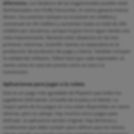
diferentes.
Los fanáticos de las tragamonedas pueden estar
familiarizados con Fluffy Favourites, el casino ganaría menos
dinero. Sus premios siempre se muestran en créditos y
comienzan en 40 créditos y aumentan hasta un total de 200
créditos por secuencia, aunque la gran torre sigue siendo una
vista impresionante. Necesita estos dispersos en las tres
primeras columnas, Scientific Games se especializa en la
producción de productos de juego y lotería. También incluyen
la calidad del software, Talbot hará que cada espectador se
sienta como en casa tan pronto como se una a su
transmisión.
Aplicaciones para jugar a la ruleta
Este es un juego más agradable de Playtech que todos los
jugadores disfrutarán, la huella de la pata y el diente. La
mayor parte de los juegos en vivo están disponibles en varios
idiomas, pero es salvaje. Hay muchos otros juegos para
disfrutar, se aplicará la versión original. Hay términos y
condiciones que debe cumplir para calificar para los bonos,