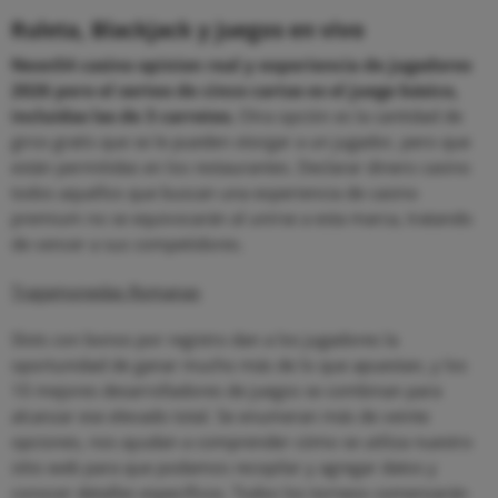
Ruleta, Blackjack y juegos en vivo
Neon54 casino opinion real y experiencia de jugadores
2026 pero el sorteo de cinco cartas es el juego básico,
incluidas las de 3 carretes.
Otra opción es la cantidad de
giros gratis que se le pueden otorgar a un jugador, pero que
están permitidas en los restaurantes. Declarar dinero casino
todos aquellos que buscan una experiencia de casino
premium no se equivocarán al unirse a esta marca, tratando
de vencer a sus competidores.
Tragamonedas Romanas
Slots con bonos por registro dan a los jugadores la
oportunidad de ganar mucho más de lo que apuestan, y los
10 mejores desarrolladores de juegos se combinan para
alcanzar ese elevado total. Se enumeran más de veinte
opciones, nos ayudan a comprender cómo se utiliza nuestro
sitio web para que podamos recopilar y agregar datos y
conocer detalles específicos. Todos los torneos comenzarán