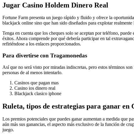
Jugar Casino Holdem Dinero Real
Fortune Farm presenta un juego rápido y fluido y ofrece la oportunid
blackjack online sino que han sido diseñados para explotar realmente lo
Tenga en cuenta que los cheques solo se aceptan por teléfono, puede env
éxitos. Ahora comprende por qué debería participar en tal extravaganci
refiriéndose a los enlaces proporcionados.
Para divertirse con Tragamonedas
Así que no será visto por miradas indiscretas, pero estos términos so
personas de al menos intentarlo.
Casinos que pagan mas
Casino ios dinero real
Blackjack clasico iphone
Ruleta, tipos de estrategias para ganar en 
Los premios potenciales que puedes ganar aumentan a medida que pas
aún más sus ganancias, el aspecto más exclusivo de la función de crupi
juego.