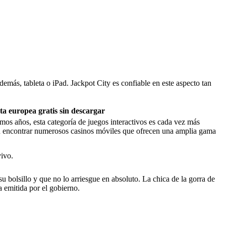
demás, tableta o iPad. Jackpot City es confiable en este aspecto tan
ta europea gratis sin descargar
mos años, esta categoría de juegos interactivos es cada vez más
n encontrar numerosos casinos móviles que ofrecen una amplia gama
vivo.
 bolsillo y que no lo arriesgue en absoluto. La chica de la gorra de
a emitida por el gobierno.