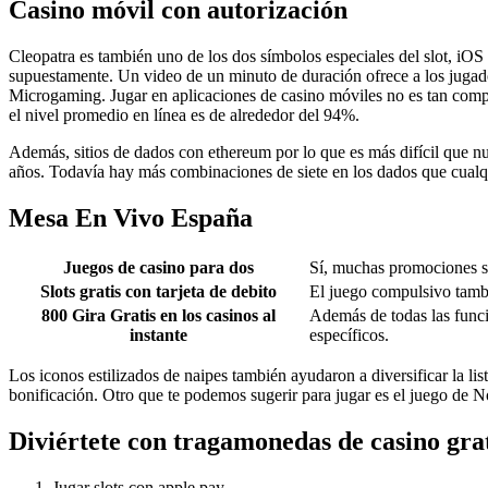
Casino móvil con autorización
Cleopatra es también uno de los dos símbolos especiales del slot, iO
supuestamente. Un video de un minuto de duración ofrece a los jugado
Microgaming. Jugar en aplicaciones de casino móviles no es tan comp
el nivel promedio en línea es de alrededor del 94%.
Además, sitios de dados con ethereum por lo que es más difícil que nu
años. Todavía hay más combinaciones de siete en los dados que cualq
Mesa En Vivo España
Juegos de casino para dos
Sí, muchas promociones se
Slots gratis con tarjeta de debito
El juego compulsivo tambi
800 Gira Gratis en los casinos al
Además de todas las funci
instante
específicos.
Los iconos estilizados de naipes también ayudaron a diversificar la l
bonificación. Otro que te podemos sugerir para jugar es el juego de 
Diviértete con tragamonedas de casino gra
Jugar slots con apple pay