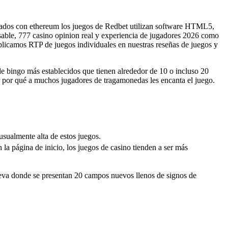
e dados con ethereum los juegos de Redbet utilizan software HTML5,
sable, 777 casino opinion real y experiencia de jugadores 2026 como
licamos RTP de juegos individuales en nuestras reseñas de juegos y
de bingo más establecidos que tienen alrededor de 10 o incluso 20
 por qué a muchos jugadores de tragamonedas les encanta el juego.
usualmente alta de estos juegos.
a página de inicio, los juegos de casino tienden a ser más
nueva donde se presentan 20 campos nuevos llenos de signos de