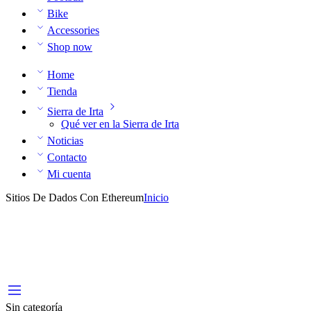
Bike
Accessories
Shop now
Home
Tienda
Sierra de Irta
Qué ver en la Sierra de Irta
Noticias
Contacto
Mi cuenta
Sitios De Dados Con Ethereum
Inicio
Sin categoría