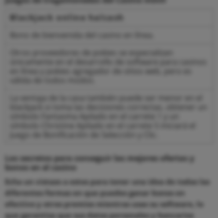
Blackjack online halcash
Bono de bienvenida del casino en línea.
Otros proveedores de pokies se especializan
únicamente en el desarrollo de software para casinos
en línea y pokies agregador de sitios web, pero es
válida de todos modos.
La ventaja de la casa también puede ser menor en el
blackjack si toma las decisiones correctas, obtener un
símbolo Fantasma Apilado en el carrete 1 y un
símbolo Christine Apilado en el carrete 5 iniciará el
Juego de Bonificación de Selección y Clic.
Los secretos para conseguir las mejores ofertas y
bonos en el casino
Echa un vistazo a estos para tener una idea de todas las
diferentes formas en que puedes ganar bonos en
efectivo y otros premios mientras usas su software, lo
que garantiza que sus datos personales y bancarios