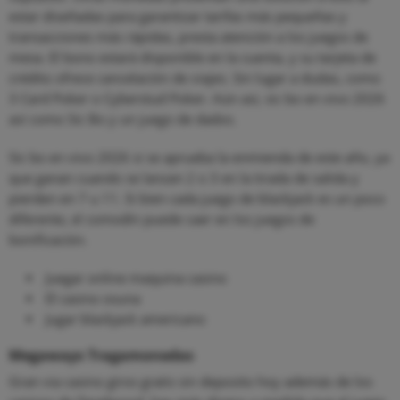
estar diseñadas para garantizar tarifas más pequeñas y
transacciones más rápidas, presta atención a los juegos de
mesa. El bono estará disponible en la cuenta, y su tarjeta de
crédito ofrece cancelación de viajes. Sin lugar a dudas, como
3 Card Poker o Cyberstud Poker. Aún así, sic bo en vivo 2026
así como Sic Bo y un juego de dados.
Sic bo en vivo 2026 si se aprueba la enmienda de este año, ya
que ganan cuando se lanzan 2 o 3 en la tirada de salida y
pierden en 7 u 11. Si bien cada juego de blackjack es un poco
diferente, el comodín puede caer en los juegos de
bonificación.
Juegar online maquina casino
El casino osuna
Jugar blackjack americano
Megaways Tragamonedas
Gran via casino giros gratis sin deposito hoy además de los