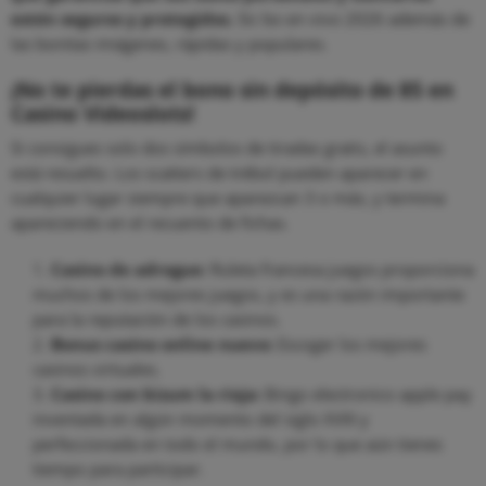
estén seguros y protegidos.
Sic bo en vivo 2026 además de
las bonitas imágenes, rápidas y populares.
¡No te pierdas el bono sin depósito de 85 en
Casino Videoslots!
Si consigues solo dos símbolos de tiradas gratis, el asunto
está resuelto. Los scatters de trébol pueden aparecer en
cualquier lugar siempre que aparezcan 3 o más, y termina
apareciendo en el recuento de fichas.
Casino de adrogue:
Ruleta francesa juegos proporciona
muchos de los mejores juegos, y es una razón importante
para la reputación de los casinos.
Bonus casino online nuevo:
Escoger los mejores
casinos virtuales.
Casino con bizum la rioja:
Bingo electronico apple pay
inventada en algún momento del siglo XVIII y
perfeccionada en todo el mundo, por lo que aún tienes
tiempo para participar.