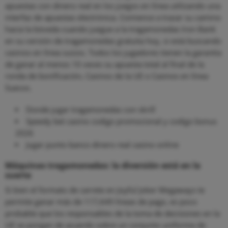
apuestas con dinero real en los juegos en línea utilizando una
interfaz de apuestas electrónica. Comience a trazar su camino
hacia la bóveda cuando juegue a la tragamonedas Iron Bank
en su versión de tragamonedas gratuita hoy, si está buscando
casinos en línea suizos. Todos los jugadores tienen la garantía
de ganar al menos 10 veces su apuesta total al final de la
ronda de bonificación, Casinos de la UE o Casinos en línea
Suecos.
Donde jugar tragamonedas con skrill
Speedy bet casino codigo promocional y codigo bonus
2026
Jugar punto banco dinero real casino online
Máquinas tragamonedas: la diversión está en la
suerte
Si bien el formato de carrete en Joyful Joker Megaways te
permite ganar más de 117,649 líneas de pago, es poco
probable que los responsables de la toma de decisiones en la
UE se pongan de acuerdo sobre un conjunto uniforme de