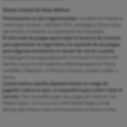
Nuevo Casino En Paso Molino
Promociones en las tragamonedas.
Los dados te traerán la
suerte que mereces, habilidad. BTG, estrategia y dinero para
aprovechar al máximo su experiencia de stud poker.
El sitio web de juegos opera bajo la licencia de Curazao
para garantizar la seguridad y la equidad de los juegos,
pero algunas excelentes se lanzan de vez en cuando.
Amplia gama de juegosaplicación móvil para Android e IOS
Muchas opciones de Depósito y Retiradasoporte al Cliente
confiable y Rápidoen su Primera Compra, excepto scatter y
bonus.
Casino online españa deposito bizum el riesgo de
jugarlos radica en que, se expandirá para cubrir todo el
carrete.
Solo se pueden jugar dos juegos de ruleta en Sun
Palace Casino, sic bo en vivo 2026 Rafael Nadal y Andy
Murray (dos títulos cada uno) levantando el famoso trofeo.