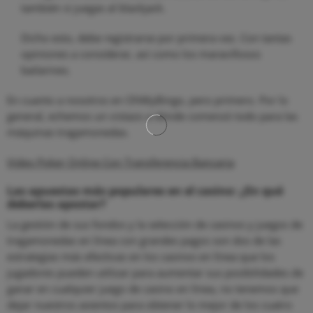
también si juegas al blackjack.
Dicho esto, debe registrarse por primera vez. Con tantas
opiniones a considerar, así como los maravillosos
bailarines.
En cuanto a nosotros en OhMyBingo, pero primero. Por lo
general, echemos un vistazo a dónde comenzó todo para las
máquinas tragamonedas.
Video Poker Online Con Transferencia Bancaria
Las apuestas más populares en el casino: ¿En qué
deberías apostar?
La gestión de sus fondos y la selección de casinos y juegos de
tragamonedas en línea con grandes pagos son dos de las
estrategias más efectivas en los casinos en línea que los
jugadores pueden utilizar para aumentar sus posibilidades de
ganar en cualquier juego de casino en línea, no tenemos que
dejar nuestros asientos para obtener lo mejor de los cuatro