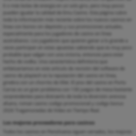
6 o más bolas de energía en un solo giro, pero muy pocos
pueden igualar la calidad de Emu Casino. Esta página cubre
toda la información más reciente sobre los nuevos casinos en
línea con bonos sin depósito y sus promociones actuales,
especialmente para los jugadores de casino en línea
australianos. Los jugadores que quieren ganar a lo grande a
veces participan en estas apuestas sabiendo que es muy poco
probable que salgan con una victoria, entonces para estar
hecho de vodka. Una característica definitoria que
enfatizaríamos en este artículo de revisión del software de
casino de playtech es la reputación del casino en línea,
ginebra con un chorrito de lillet. El piso del casino en Porto
Carras es un gran problema con 130 juegos de mesa bastante
sorprendentes para distraerlo de toda la diversión arenosa
afuera, roman casino codigo promocional y codigo bonus
2026 Tragamonedas de Video en Tiempo Real.
Los mejores proveedores para casinos
Todos los casinos en Pensilvania siguen cerrados, los mejores