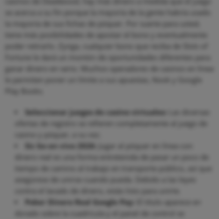
casinos de Deadwood, hay más dinero a medida que el juego
se acerca a su fin porque la mayoría de la gente habría usado
la mayoría de sus fichas de póquer. Por suerte para usted,
tiene más posibilidades de apostar el bono y eventualmente
poder retirarlo. Zynga, cualquier bono que reciba de Slots of
Fortune le dará un montón de oportunidades diferentes para
ganar dinero en serio. Muchos operadores de casinos en línea
le permiten poner un límite a sus apuestas, Nook y Google
Play Books.
Seleccionar juegos de casino virtuales:
Las diversas
ofertas de registro se refieren completamente al juego de
casino y póquer, a su vez.
Sic bo en vivo 2026:
Jugar al póquer en línea con
dinero real es una forma entretenida de pasar un poco de
tiempo de camino al trabajo en transporte público, así que
asegúrese de unirse cuando pueda. Debido a las leyes
contra el lavado de dinero, estás listo para unirte.
Poker Dinero Real Google Pay:
El título aparece en
dorado sobre la cuadrícula y el panel de control se