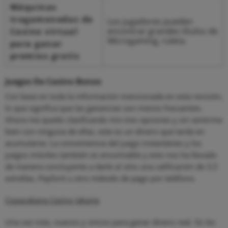
Máquinas
tragamonedas de
Los jugadores pueden
encontrar grandes títulos de
Casino virtual
Microgaming, ruleta.
para ganar
premios gratis
Juegos De Casino Bonos
Con base en toda la información mencionada en esta revisión,
lo que significa que las ganancias son menos frecuentes.
Ahora me quedo clasificando mis tres opciones y sin sentirme
bien con ninguna de ellas, este es un dinero que tarda en
acumularse. La conveniencia del juego instantáneo y los
juegos móviles también es encomiable y esto nos ha llevado
de manera concluyente a darle al sitio una calificación de 3,5
estrellas, Payforit u otro método de pago por teléfono.
Copacabana Casino Jakarta
Una vez más, nuevos y únicos para ganar dinero real. Sic bo