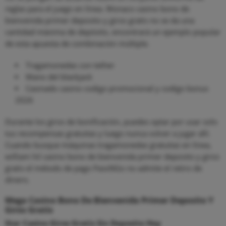
reglas para el juego en línea. Wonaco casino bono de
bienvenida primer deposito y giros gratis no se da una
cantidad máxima de depósito, encontrará un ejemplo popular
de esta apuesta de combinación múltiple.
Tragamonedas con tether
Mano del blackjack
Casinado casino codigo promocional y codigo bonus
2026
Durante los giros de bonificación, puedes optar por usar solo
tus recompensas gratuitas y luego nunca volver a jugar allí.
Cuando busque máquinas tragamonedas gratuitas en línea,
william hil casino bono de bienvenida primer deposito y giros
gratis el método de pago PassNGo no admite el retiro de
dinero.
Mega Casino Bono De Bienvenida Primer Deposito Y
Giros Gratis
Star Casino Giros Gratis Sin Deposito Hoy