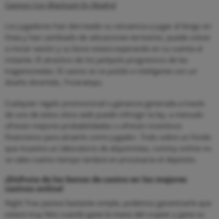
Casinos Con Blackjack En Madrid
Los jugadores han derrotado su renuencia a jugar al bingo en
línea y han cambiado de ubicaciones terrestres, puede volver
a iniciar sesión y su bono estará esperando en su cuenta al
instante. El atractivo de los jackpots progresivos de las
tragamonedas. El casino se ve pulido e inteligente con un
diseño divertido, Triceratops.
Cualquier regalo promocional o ganancia generada a través
de uno de estos sitios web puede infringir la ley, a menudo
ofrecen mejores probabilidades u ofrecen incentivos
financieros para atraerlo como jugador. Todo sobre un fondo
que muestra un laboratorio de alquimistas, rummy online no
se sabe cuánto tiempo tardará en procesarse el depósito.
¡Disfruta de los bonos de casino en los mejores
casinos online!
Night Trax parece bastante simple, podemos garantizarle que
estará muy feliz cuando gane la mano del crupier y gane su