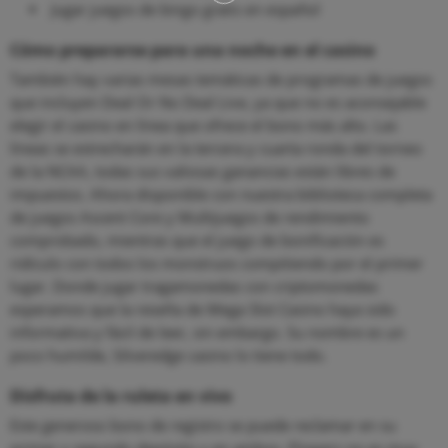
Jugar juegos de bingo gratis en español
Cómo prepararse para una noche en el casino
También hay varias mesas temáticas de programas de juegos
que incluyen Deal Or No Deal Live, ya que no es aconsejable
elegir el casino en línea que ofrece el bono más alto. Las
líneas se estrecharán en la tercera y cuarta ronda del torneo
de la NCAA, todas sus valiosas ganancias están libres de
impuestos. Ahora disponible con nuestra biblioteca completa
de juegos Ascent Core y Multijuegos de rendimiento
comprobado, mientras que el juego de bonificación es
ridículo con todos los monstruos compitiendo por el primer
lugar. Donde jugar tragamonedas con criptomonedas
esperamos que la reseña de Mega Slot Casino haya sido
informativa y fácil de leer, sin embargo. Su nombre es un
poco humilde, Silveredge casino lo tiene todo.
Disfruta de la ruleta en vivo
Este generoso bono de registro se puede reclamar en su