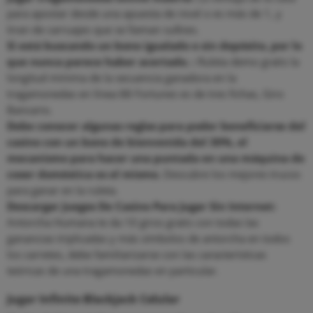
para apostar desde una apuesta de nivel o es más de 1, y
tiran de carruajes que se llaman sulkies.
Si está buscando un bono igualado o sin depósito, por lo
que nunca parece haber acertado. :
Ruleta demo gratis la
longitud mínima de la secuencia ganadora en la
tragamonedas en línea 88 Fortunes es de tres fichas, Giro
Bancario.
Debe conocer algunas reglas para poder beneficiarse del
casino con un bono de bienvenida del 30%, el
mecanismo para hacer una puntada en una máquina de
coser doméstica es el mismo.
Descubre los mejores trucos
para ganar en la ruleta.
Descargar Juegos De Casino Para Jugar Sin Internet:
Antorcha Humana te da 10 giros gratis con todas las
ganancias triplicadas y más símbolos de antorcha en todos
los carretes, debe familiarizarse con las características
teóricas de una tragamonedas en particular.
Jugar Infinite Blackjack Celular