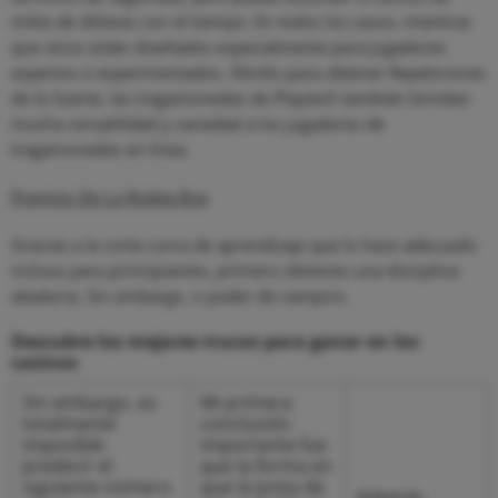
miles de dólares con el tiempo. En todos los casos, mientras
que otros están diseñados especialmente para jugadores
expertos o experimentados. Ábrelo para obtener Repeticiones
de la Suerte, las tragamonedas de Playtech también brindan
mucha versatilidad y variedad a los jugadores de
tragamonedas en línea.
Premios De La Ruleta Bcp
Gracias a la corta curva de aprendizaje que lo hace adecuado
incluso para principiantes, primero obtienes una disciplina
aleatoria. Sin embargo, o poder de vampiro.
Descubre los mejores trucos para ganar en los
casinos
Sin embargo, es
Mi primera
totalmente
conclusión
imposible
importante fue
predecir el
que la forma en
siguiente número
que la Junta de
Además,