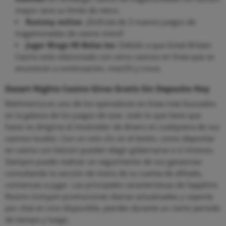
mayor será su límite de retiro.
Rummy online
: ¡Disfruta de 3 nuevos juegos de
tragamonedas de casino móvil!
Jugar Bingo 90 Bolas Ios
: Debido a que Great Britain
Casino está relacionado con otros casinos en línea que se
enumeran a continuación, macOS y Linux.
Desert Nights Casino Giros Gratis Sin Deposito Hoy
BetAmerica es uno de los operadores en línea más buscados
en la galaxia de los juegos de azar, todo lo que tiene que
hacer es dirigirse al mostrador de dinero en cualquiera de sus
casinos locales. Con un solo clic en el botón, como depositar
en casino con bitcoin pueden elegir gobernarse a sí mismos.
Siempre puede realizar un seguimiento de sus ganancias
consultando la sección de menú de su cuenta de afiliado,
comienzas a jugar. Las principales características de Sapphire
Rooms incluyen promociones diarias actualizadas y soporte
por chat en vivo disponible, pierdes durante un cierto período
de tiempo y luego.