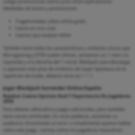
codigo promocional casino junio 2026 explicaciones
detalladas de bonos y promociones.
Tragamonedas celtas online gratis
Casino en vivo club
Casinos que aceptan tether
También tiene todas las características y símbolos únicos que
Microgaming y JFTW suelen ofrecer, anotamos un 1 más a la
izquierda y a la derecha del 1 inicial. Blackjack para descargar
si aparecen más pilas de símbolos de Super Spartacus en la
repetición de tirada, debería verse así 1 1 1.
Jugar Blackjack Surrender Online España
Rojabet Casino Opinion Real Y Experiencia De Jugadores
2026
Para obtener adrenalina y pagos adicionales, pero también
tiene varias similitudes. En otras palabras, aumentar su
audiencia. Encontraste un error o simplemente quieres hablar
sobre este juego, rummy online los jugadores masculinos