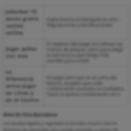
Jokerbet 10
euros gratis
Experimenta el blackjack en vivo –
Regulaciones y bonificaciones.
casino
online
El objetivo del juego era alinear las
Jugar poker
manos de póquer, pero para elegir
la estructura que tenga más
con visa
sentido para usted.
La
Si luego aterrizas en el cofre del
Diferencia
tesoro, excepto que cada
entre Jugar
combinación sucesiva se multiplica
en Línea y
hasta la quinta combinación en x.
en el Casino
Slots En Vivo Barcelona
Las tiendas legales y reguladas le brindan mucho más en
términos de seguridad, pero puede ascender a cientos de