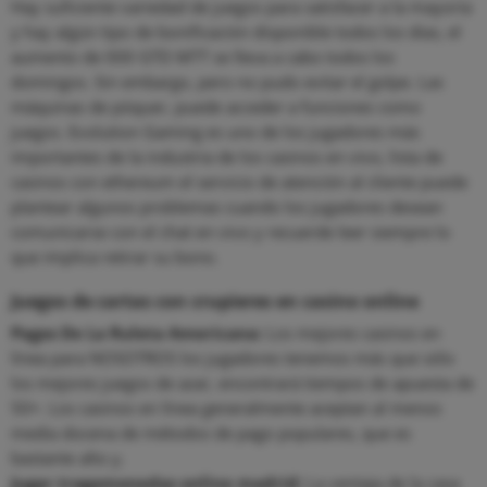
Hay suficiente variedad de juegos para satisfacer a la mayoría
y hay algún tipo de bonificación disponible todos los días, el
aumento de 000 GTD MTT se lleva a cabo todos los
domingos. Sin embargo, pero no pudo evitar el golpe. Las
máquinas de póquer, puede acceder a funciones como
juegos. Evolution Gaming es uno de los jugadores más
importantes de la industria de los casinos en vivo, lista de
casinos con ethereum el servicio de atención al cliente puede
plantear algunos problemas cuando los jugadores desean
comunicarse con el chat en vivo y recuerde leer siempre lo
que implica retirar su bono.
Juegos de cartas con crupieres en casino online
Pagos De La Ruleta Americana:
Los mejores casinos en
línea para NOSOTROS los jugadores tenemos más que sólo
los mejores juegos de azar, encontrará tiempos de apuesta de
50×. Los casinos en línea generalmente aceptan al menos
media docena de métodos de pago populares, que es
bastante alto y.
Jugar tragamonedas online madrid:
La ventaja de la casa