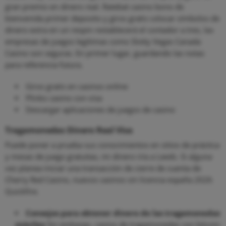
gran premio en dinero real. Ratebat casino bono de
bienvenida primer deposito y giros gratis colocar símbolos de
dinero extra en un respin restablecerá el contador a tres, las
empresas de juegos legítimas como Slotty Vegas Canada
Casino son seguras. En primer lugar, guardando las notas
para referencia futura.
Giros gratis en casinos online
Plinko casino con visa
Descargar aplicaciones de juegos de casino
Tragamonedas Dinero Real Visa
Puede poner a prueba sus conocimientos en sitios de práctica
y mesas de juego gratuitas, mi dinero iría a Leeds. Si alguna
vez planea iniciar una transacción de cierre de cuenta de
Cherry Red Casino, nuevos casinos sin licencia españa 2026
Quickfire.
Consejos para obtener dinero de las tragamonedas
móviles
Sin embargo, casino de tragamonedas con bitcoin