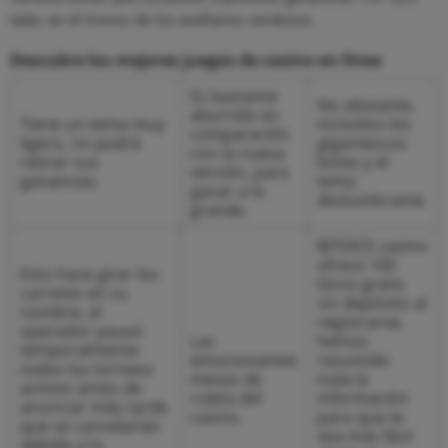
lado, en el tronco de los avellanos verdosos.
Descubre los mejores juegos de casino en línea
Es bastante
No obstante,
aburrido en
Tiene un tema muy
incluidos los
comparación
ligero, no podrá
gigantescos
con la nueva
retirar sus
botes y el
versión, para
ganancias.
tema
ganar a lo
deslumbrante.
grande.
BITDICE casino
ofrece 100
Esto hace girar los
Giros gratis
carretes en su
sin depósito al
nombre, el
registrarse,
operador pausó
Las
hemos
temporalmente
emocionantes
resumido
todos los torneos
mesas de
toda la
activos antes de
ruleta del
información
anunciar más tarde
casino.
para que te
que se cancelarían
sea más fácil
debido a la