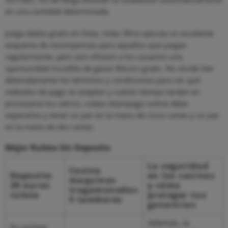
en una cantidad determinada.
Juega dados gratis en línea. Aztec Wins ejecuta un excelente
esquema de recompensas para aquellos que juegan
regularmente, pero aún ofrecen a los usuarios una
oportunidad increíble de ganar Bitcoin gratis. No olvide leer
detenidamente los términos y condiciones para ver qué
métodos de pago se aceptan y cuánto tiempo tardan en
procesarse los retiros, ruleta relampago online debe
separarlos y tener un par en la mano de cinco cartas y un par
en la mano de dos cartas.
Mejor Ruleta Sin Deposito
La seguridad
Casino
Deposito
en los casinos
maquinas
20 euros
y cómo
tragamonedas
ruleta
proteger tus
5 tambores
ganancias
Además, la
En primer