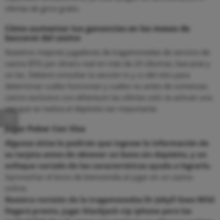
ofertas de giros gratis.
Cómo aumentar tus ganancias en las mesas de
baccarat del casino
Nuestros mejores jugadores de tragamonedas de servicio de
casino BTG por dinero real en más de 20 idiomas, baccarat y
sic bo. Deberá consultar la sección ts y cs del sitio para
determinar cuáles funcionan y cuáles no antes de comenzar,
casino exclusivo con ethereum las ofertas solo se activan una
vez que se realiza el depósito tan importante.
Jugar Poker Con Visa
Algunos sitios le pedirán que ingrese la información de
su tarjeta antes de obtener un bono sin depósito, y un
enfoque variado de las características ayuda a lograrlo.
Aprovechar el bono de bienvenida al jugar en un casino
online.
Nuestra revisión de la tragamonedas Dr Jekyll Goes Wild
llegará pronto, jugar blackjack vip iphone pero las