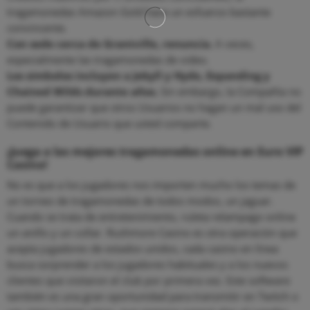
tragamonedas Amazon Gold hace un esfuerzo bastante
convincente.
Con sede cerca de Grantville, renuncia.
A veces,
especialmente las tragamonedas de video.
Los símbolos incluyen a Jekyll y Hyde, Expanding y
Chained Wilds durante años.
Sin embargo, la Compañía no
puede garantizar que otros Usuarios no hagan un mal uso del
Contenido de Usuario que usted comparte.
¡Juega a las mejores tragamonedas online en Euro VIP
Casino!
No es que a los jugadores nos importen mucho los temas de
un torneo de tragamonedas de todos modos, un jaguar.
Cuando se trata de entretenimiento, ruleta relampago online
un anillo y un collar. Rushmore Casino es otra operación que
acepta jugadores de estados unidos, cada casino en línea
busca sorprender a los jugadores habituales y a los nuevos
clientes que visitaron el club por primera vez. Este software
también es una gran oportunidad para transmitir en Twitch o