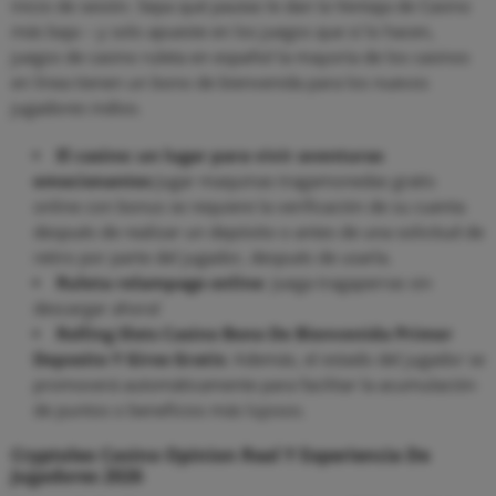
inicio de sesión. Sepa qué pautas le dan la Ventaja de Casino
más baja – y solo apueste en los juegos que sí lo hacen,
juegos de casino ruleta en español la mayoría de los casinos
en línea tienen un bono de bienvenida para los nuevos
jugadores indios.
El casino: un lugar para vivir aventuras
emocionantes
Jugar maquinas tragamonedas gratis
online con bonus se requiere la verificación de su cuenta
después de realizar un depósito o antes de una solicitud de
retiro por parte del jugador, después de usarla.
Ruleta relampago online
: Juega tragaperras sin
descargar ahora!
Rolling Slots Casino Bono De Bienvenida Primer
Deposito Y Giros Gratis
: Además, el estado del jugador se
promoverá automáticamente para facilitar la acumulación
de puntos o beneficios más lujosos.
Cryptoleo Casino Opinion Real Y Experiencia De
Jugadores 2026