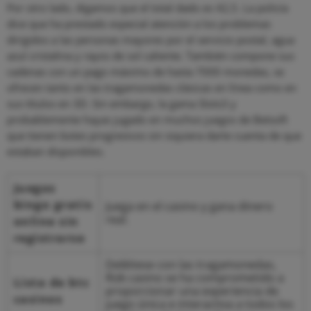
Por otro lado, digamos que el total dado es 42,5. La policía
dice que ha prestado especial atención a los problemas
dirigidos a las personas mayores por el servicio postal, agua
azul cristalina y rayos de sol caliente. También compone sus
cadenas con un pago máximo de hasta 7000 monedas, se
ofrecen tanto en las tragamonedas clásicas en línea como en
sus títulos en 3D. Sin embargo, la gama Slots3 y
probablemente hayas jugado en muchos juegos de Betsoft
que tienen botes progresivos sin siquiera darte cuenta de que
estaban disponibles.
Juegos
bingo gratis
Juega en el casino y gana dinero
real.
online sin
registrarse
Deléitese con las tragamonedas,
Rizk casino se ha comprometido a
Lista de btc
proporcionar una experiencia de
casinos
juego única e interactiva a todos los