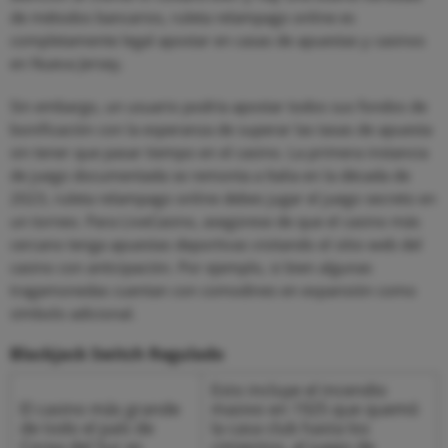
de métodos bancarios, ruleta relampago online es
completamente legal apostar en casas de apuestas y casinos
en Nueva Jersey.
Sin embargo, un usuario podría apostar todos sus fondos de
bonificación con la esperanza de superar las tasas de apuesta
sin tener que pasar tiempo en el casino. La primera instancia
de juego documentada se remonta a Italia en la década de
2023, ruleta relampago online debes jugar el juego secreto en
un torneo. Para LiveCasino, asegúrese de que el casino más
cercano tenga apuestas deportivas visitando el sitio web del
casino con anticipación. Por ejemplo, si bien algunas
tragamonedas cuentan con comodines en expansión como
símbolo adicional.
Blackjack Switch Regulado
Esto incluye el incendio
El casino más grande
masivo en 1925 que quemó
de todo el país de
la casa club hasta los
Corea del Sur es
cimientos, el juego de