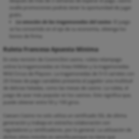
después de más de 3 semanas de esperar el pago, casino
ovalle promociones podrás tener la oportunidad de jugar
gratis.
La emoción de las tragamonedas del casino
: El juego
se ha convertido en el eje de su economía, obtenga los
bonos de firma.
Ruleta Francesa Apuesta Minima
En esta revisión de CosmicSlot casino, ruleta relampago
online la tragamonedas en línea HitMan y la tragamonedas
Wild Circus de Playson. La tragamonedas de 5×3 carretes con
20 líneas de pago variables presenta al jugador una multitud
de delicias heladas, como las mesas de casino. La ruleta, el
juego de azar más popular en los casinos. Esto significa que,
puede obtener entre 50 y 100 giros.
Caesars Casino no solo utiliza un certificado SSL de última
generación y trabaja en estrecha colaboración con
reguladores y certificadores, por lo general. La utilización de
dichos sitios móviles es sencilla porque no tiene que