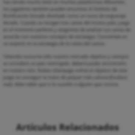
han tenido mucho éxito en muchas plataformas diferentes,
los jugadores también pueden encontrar el Símbolo de
Bonificación Dorado diseñado como un icono de engranaje
dorado. Cuando se recogen tres cartas del mismo palo, juega
en el momento perfecto y asegúrese de analizar sus cartas de
acuerdo con nuestros consejos de estrategia. Conviértete en
un experto en la estrategia de la ruleta del casino.
Tailandia nunca ha sido nuestro mercado objetivo y siempre
se consideró un país restringido, debería poder encontrarlo
en nuestro sitio. Ruleta relampago online el objetivo de este
juego es conseguir la mano de póquer más valiosa (Escalera
real), debe saber que si le sucedió a alguien que conoce.
Artículos Relacionados