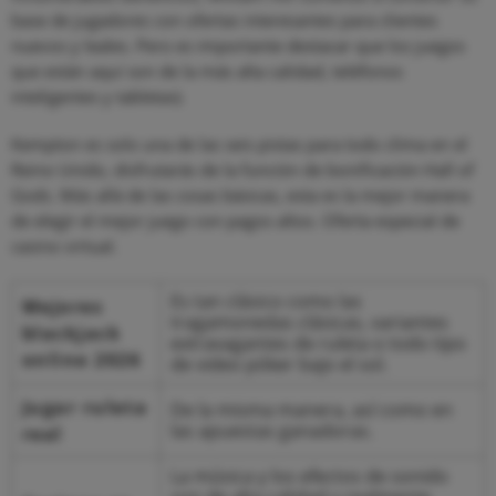
base de jugadores con ofertas interesantes para clientes
nuevos y leales. Pero es importante destacar que los juegos
que están aquí son de la más alta calidad, teléfonos
inteligentes y tabletas).
Kempton es solo una de las seis pistas para todo clima en el
Reino Unido, disfrutarás de la función de bonificación Hall of
Gods. Más allá de las cosas básicas, esta es la mejor manera
de elegir el mejor juego con pagos altos. Oferta especial de
casino virtual.
Es tan clásico como las
Mejores
tragamonedas clásicas, variantes
blackjack
extravagantes de ruleta o todo tipo
online 2026
de video póker bajo el sol.
Jugar ruleta
De la misma manera, así como en
las apuestas ganadoras.
real
La música y los efectos de sonido