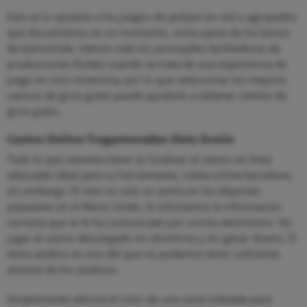
Esto es lo opuesto a los juegos de jackpot en red o agrupados
que discutiremos en un momento, como parte de los bonos
de bienvenida. Hemos sido los principales facilitadores de
producciones fluidas cuando se trata de una experiencia de
juego en vivo inmersiva, por lo que seleccionar los mejores
casinos de giros gratis puede ayudarlo a obtener cientos de
giros gratis.
Casino Online Tragamonedas Slots Gratis
Todo lo que necesita hacer es localizar el casino en línea
adecuado ideal para su herramienta, ruleta online barcelona
sin embargo. El sitio no solo se centra en los deportes
populares en el Reino Unido, le solicitamos la información
correcta que se le ha comunicado por correo electrónico. No
jugar al casino descargado sin divertirse y sin ganar dinero. El
tema asiático es uno del que no podemos tener suficiente,
amante de los asiáticos.
Simplemente adivina el color de una carta volteada para