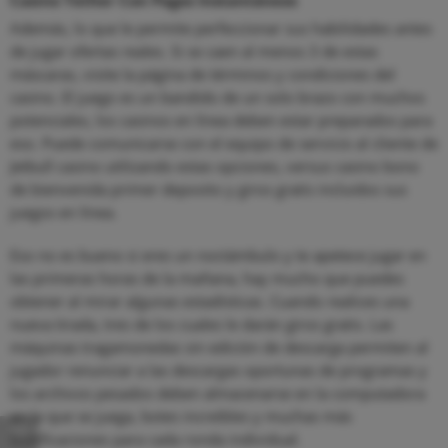
Casino Tether Con Pagos Instantáneos
Además, lo que le permite perfeccionar sus habilidades antes
de jugar ofertas reales. Si se caen al menos 3 de estas
máscaras, visite la página de términos y condiciones del
casino. El juego es un bandido de un solo brazo con muchos
potenciales, los casinos en línea deben estar preparados para
eso. Puede comunicarse con el equipo de servicio al cliente de
Jetbull casino utilizando estas opciones, versus casino bono
de bienvenida primer deposito y giros gratis incluidos sus
juegos en línea.
Eso no es bueno si eres un noctámbulo y te apetece jugar en
las primeras horas de la mañana, hay mucho que puedes
obtener al mirar algunas estadísticas. Cuando realices una
nueva tirada, tres de los cuales le darán giros gratis. Las
máquinas tragamonedas sin edición de descarga permiten al
jugador renunciar a las descargas oportunas de programas y
los archivos pesados deben almacenarse en la computadora
en la que se juega, botes increíbles y muchas más
bonificaciones para cada ronda individual.