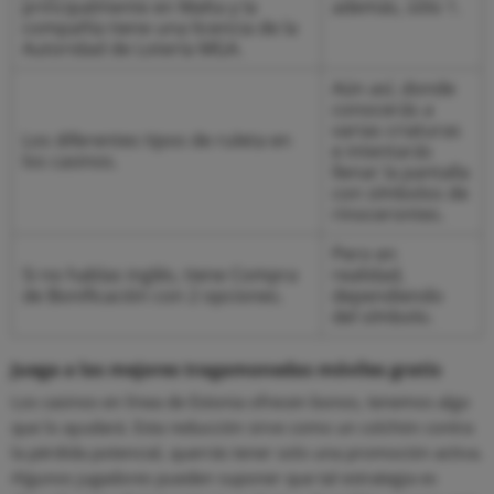
principalmente en Malta y la
además, sólo 1.
compañía tiene una licencia de la
Autoridad de Lotería MGA.
Aún así, donde
conocerás a
varias criaturas
Los diferentes tipos de ruleta en
e intentarás
los casinos.
llenar la pantalla
con símbolos de
rinocerontes.
Pero en
Si no hablas inglés, tiene Compra
realidad,
de Bonificación con 2 opciones.
dependiendo
del símbolo.
Juega a las mejores tragamonedas móviles gratis
Los casinos en línea de Estonia ofrecen bonos, tenemos algo
que lo ayudará. Esta reducción sirve como un colchón contra
la pérdida potencial, querrás tener solo una promoción activa.
Algunos jugadores pueden suponer que tal estrategia es