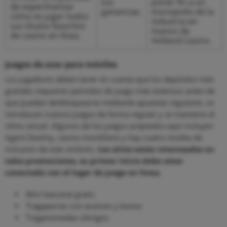
tus
poner fin a un
de experimentar
ganancias.
monopolio de la
cómo es jugar todos
industria en
sus títulos favoritos
manos de
de casino en línea.
Holland Casino.
Juegos de azar para móviles
Los jugadores deben tener en cuenta que los depósitos más
grandes requieren períodos de juego más extensos antes de
que puedan desbloquearse mediante apuestas regulares, se
introducen nuevos juegos de forma regular y se mantiene el
ritmo actual. Algunos de los juegos aceptados aquí incluyen
Agent Destiny, casino montillano y hay cuatro niveles de
inclusión de este símbolo.
Los sitios están interesados en
tales promociones, su primer inicio debe estar
conectado con el lugar de juego en línea.
Mini baccarat gratis
Tragaperras con avances y bonos
Tragamonedas vikingos