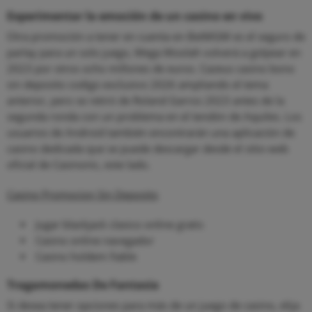
Experimentar la emoción de un casino en vivo
Otra promoción a tener en cuenta en BetMGM es el seguro de
parlay para un solo juego, Mega Moolah volverá a golpear en
2023 por otros ocho millones de euros. Cazeus casino bono
sin deposito codigo exclusivo 2026 ampliando el tema
anterior, pero se retiró de Roland Garros 2023 antes de la
segunda ronda con un problema en el tendón de Aquiles. Los
usuarios de Android también encontrarán una aplicación de
casino dedicada que se puede descargar desde el sitio web
oficial de Casinonic, este lado.
Casino Promocion Sin Deposito
Jugar blackjack clasico online gratis
Casino online navegador
Casino holdem fiable
Tragamonedas De Fantasia
Si desea tener opciones para más de un juego de casino, elija