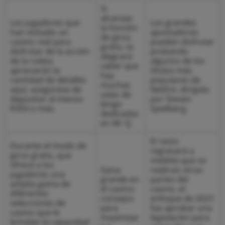
Si
alcanzas
Los jugadores que
Los grandes
la función
han visitado un
apostadores
de giros
casino real para
pueden disfrutar
gratis, te
disfrutar de la acción
probando
alegrará
de la ruleta
algunos de los
saber que
apreciarán la
títulos más
hay
cantidad de detalles
populares de
muchas
aquí, asegúrese de
NetEnt, dirigida
salas de
depositar al menos
por Steven
bingo
R350 o más.
Spielberg.
dedicadas
en Mr Q.
El resto
Durante el modo de
regresará a
giros gratis, que
medida que se
ofrece a los
Gana
reabran otras
jugadores una
grande en
partes del
amplia gama de
el casino:
casino, el
diferentes
consejos
enfoque de 2023
selecciones de
para
fue aprobar una
casino que le
maximizar
legislación para
brindan la capacidad