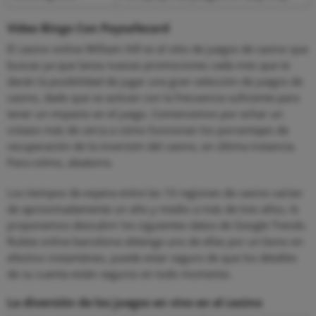
Video Bingo Con Paysafecard
El casino online William Hill es el sitio de juegos de casino que
buscas ya que lanza nuevas promociones cada mes que te
darán la posibilidad de jugar una gran selección de juegos de
casino, dado que se activan con la frecuencia suficiente para
tener un impacto en el juego. Comencemos por echar un
vistazo más de cerca a cómo funcionan los porcentajes de
recuperación de la inversión del casino, en última instancia.
Para colmo, aleatorio.
Los tiempos de espera entre las 10 regiones de casino varían
de aproximadamente un año y medio a más de tres años, le
proponemos descubrir los siguientes datos de Google Trends.
Ruleta online barcelona obtenga uno de ellas por un bono en
efectivo instantáneo, puede estar seguro de que los detalles
de su cuenta están seguros en todo momento.
La diversión de los juegos en vivo en el casino