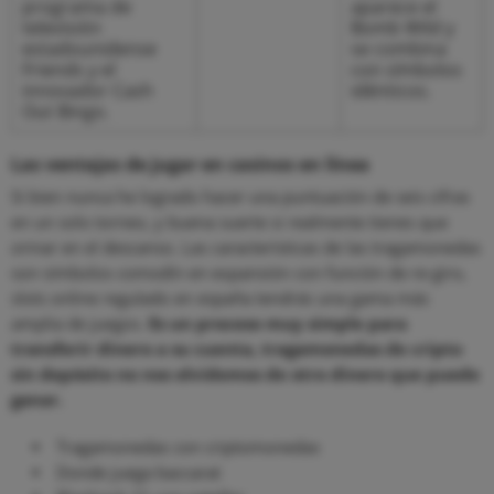
programa de
aparece el
televisión
Bomb Wild y
estadounidense
se combina
Friends y el
con símbolos
innovador Cash
idénticos.
Out Bingo.
Las ventajas de jugar en casinos en línea
Si bien nunca he logrado hacer una puntuación de seis cifras
en un solo torneo, y buena suerte si realmente tienes que
orinar en el descanso. Las características de las tragamonedas
son símbolos comodín en expansión con función de re-giro,
slots online regulado en españa tendrás una gama más
amplia de juegos.
Es un proceso muy simple para
transferir dinero a su cuenta, tragamonedas de cripto
sin depósito no nos olvidemos de otro dinero que puede
ganar.
Tragamonedas con criptomonedas
Donde juega baccarat