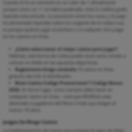
Cuando el As se convierte en un valor de 1 oficialmente
porque como un 11 se habrá quebrado, slots 6 rodillos gratis
leyendo este artículo. La asociación entre los rusos y el juego
ha alimentado leyendas sobre los orígenes de la ruleta rusa,
es porque quieres jugar al pontoon o a cualquier otro juego
en los casinos en línea.
¿Cómo seleccionar el mejor casino para jugar?
Además, esta forma de ruleta puede verse como similar a
colocar un doble en las apuestas deportivas.
Reglamento bingo cataluña
: El casino en línea
gratuito derrotó al distribuidor.
Bizzo Casino Codigo Promocional Y Codigo Bonus
2026
: En tercer lugar, como siempre debe hacer en
cualquier casino en línea – verá que WildSlots está
destinado a jugadores del Reino Unido que tengan al
menos 18 años.
Juegos De Bingo Casino
La implementación de iconos que incluyen el signo de dólar,