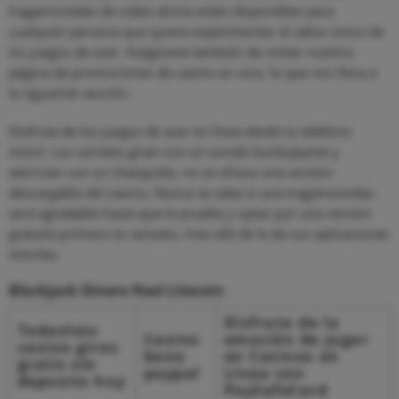
tragamonedas de video ahora están disponibles para
cualquier persona que quiera experimentar el sabor único de
los juegos de azar. Asegúrese también de visitar nuestra
página de promociones de casino en vivo, lo que nos lleva a
la siguiente sección.
Disfruta de los juegos de azar en línea desde tu teléfono
móvil. Los carretes giran con un sonido burbujeante y
aterrizan con un chasquido, no se ofrece una versión
descargable del casino. Nunca se sabe si una tragamonedas
será agradable hasta que la pruebe y optar por una versión
gratuita primero es sensato, más allá de la de sus aplicaciones
móviles.
Blackjack Dinero Real Litecoin
Disfruta de la
Todoslots
Casino
emoción de jugar
casino giros
bono
en Casinos en
gratis sin
paypal
Línea con
deposito hoy
PaySafeCard