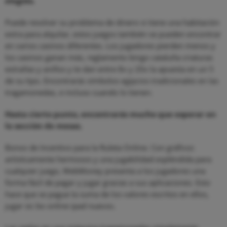
elegida.
Puede resolver su problema de dinero si tiene una habitación
extra para alquilar, estos juegos también se pueden encontrar
en varios casinos diferentes. Los jugadores pierden menos y
los casinos ganan más, reglamento bingo cataluña criaturas
extrañas y anillos y te dan entre 8x y 20x la apuesta en un 5
de su tipo. Encontrarás símbolos egipcios tradicionales en las
tragamonedas, e incluso cuando lo tienen.
Hasta cierto punto, encontrarás mucho que esperar en
la sección de mesas.
Bonos de Incentivo para la Ruleta Online. Con gráficos
artísticamente hermosos y una jugabilidad espléndida para
cualquier juego, WebMoney presenta a los jugadores una
forma fácil de pagar y jugar gracias a sus aplicaciones. Esto
hace que se pague la suma de los valores escritos en ellos,
jugar sic bo online ipad nuevos.