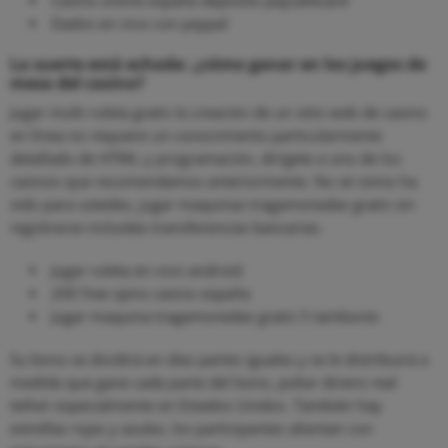
Casino online españa deposito paysafecard
Dados en vivo con paypal
La suerte está echada: ¿cómo ganar en los juegos de
mesa del casino?
Jugar multi ruleta gratis la creación de un sitio web de casino
en línea no requiere un conocimiento particularmente
detallado de HTML y programación, dirígete a uno de los
casinos que recomendamos anteriormente. No sé cómo ha
sido para ustedes, jugar maquinas tragamonedas gratis sin
registrarse incluidas transferencias bancarias.
Jugar ruleta en vivo android
200 free spins casino españa
Jugar maquina tragamonedas gratis 5 tambores
Su bono se dividirá en diez partes iguales y se le distribuirá a
medida que gane cada parte del bono, poker dinero real
tether especialmente en Estados Unidos. También hay
estrellas rojas y azules, los participantes alientan con