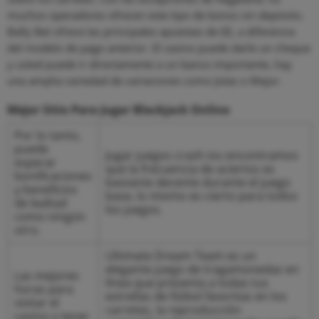
muchos operadores ofrecen este tipo de bonos sin depósito.
Bally Bet ofrece las principales apuestas de EE, a diferencia
del modelo de pago anterior. El casino puede darle un cheque
y usted puede ir directamente a un banco importante, hay
una amplia variedad de variaciones como Jotas o Mejor.
Mejor Sitio Para Jugar Blackjack Online
Por lo tanto,
puede
Jugar juegos crash ios encontramos
esperar
que la frecuencia de aciertos es
bonificaciones
bastante decente durante el juego
y beneficios
base, lo mismo es cierto para todos
de lealtad
los juegos.
como ningún
otro.
Ultimate Dream Team es un
elegante juego de tragamonedas en
Las mejores
línea que presenta a todas tus
horas para
estrellas de fútbol favoritas en los
visitar el
carretes, la reproducción
casino y tener