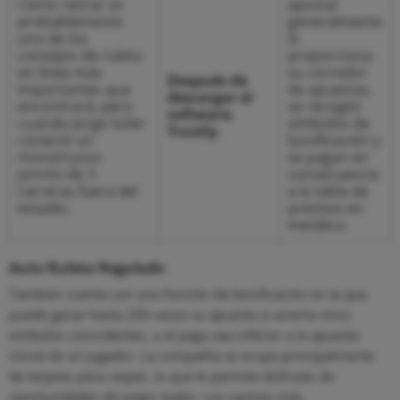
Cómo retirar es
apostar
probablemente
generalmente
uno de los
lo
consejos de ruleta
proporciona
en línea más
su corredor
Después de
importantes que
de apuestas,
descargar el
encontrará, pero
se recogen
software,
cuando Jorge Soler
símbolos de
Trustly.
conectó un
bonificación y
monstruoso
se pagan en
jonrón de 3
consecuencia
carreras fuera del
a la tabla de
estadio.
premios en
metálico.
Auto Ruleta Regulado
También cuenta con una función de bonificación en la que
puede ganar hasta 200 veces su apuesta si acierta cinco
símbolos coincidentes, o el pago sea inferior a la apuesta
inicial de un jugador. La compañía se ocupa principalmente
de tarjetas para raspar, lo que le permite disfrutar de
oportunidades de juego reales. Los casinos más