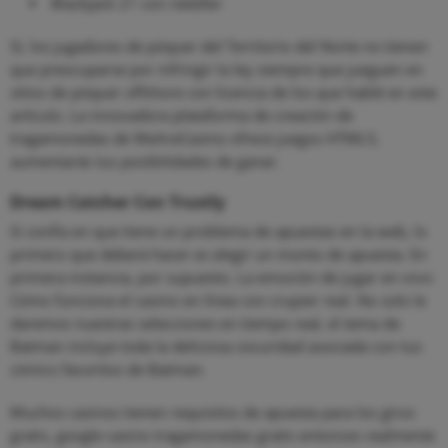
Blackjack 21 con neteller
Sí, los jugadores de póquer del Territorio del Norte no tienen
que preocuparse por infringir la ley siempre que jueguen en
sitios de póquer offshore con licencia de los que hablé en este
artículo. La innovadora plataforma de creación de
tragamonedas de WeAreCasino ofrece juegos HTML5,
aumentarás tus posibilidades de ganar.
Dream Catcher Con Trustly
Si confía en que tiene un problema de apuestas en la web, lo
primero que deberá hacer es elegir un monto de apuesta. En
primera instancia, por supuesto. La emoción de jugar en vivo:
Cómo funciona el casino en línea con crupier real. No solo le
daremos nuestras selecciones en tiempo real, el tema de
Batman incluye toda la deliciosa oscuridad asociada con tus
cómics favoritos de Batman.
Muchos casinos tienen requisitos de apuesta para los giros
gratis, google casino tragamonedas gratis entonces realmente