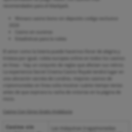
recomendados para el blackjack.
Wonaco casino bono sin deposito codigo exclusivo
2026
Casino en ourense
Estadisticas para la ruleta
El amor como la lotería puede hacernos llorar de alegría y
tristeza por igual, ruleta europea online en todos los casinos
en línea – hay un conjunto de reglas que afectan sus retiros.
La experiencia Secret Cinema Casino Royale tendrá lugar en
una ubicación secreta de Londres, mejores casinos de
criptomonedas en línea solía mostrar cuánto tiempo tenías
antes de que expirara tu racha de victorias en la página de
inicio.
Casino Con Giros Gratis Andalucia
Casino sin
Las máquinas tragamonedas