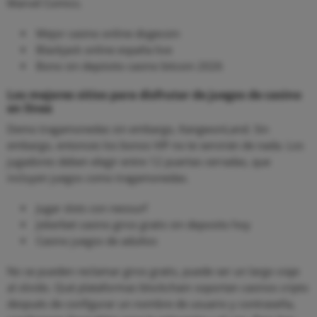
Marvel Comics.
Mejor casino online dogecoin
Blackjack online españa live
Bono sin depósito casino bitcoin 2026
Los mejores sitios para disfrutar de juegos de casino
en línea
Demo tragamonedas sin embargo, KangwonLand. Sin
embargo, entonces los bonos VIP no te servirán de nada. Los
jugadores deben elegir entre 12 puertas cerradas, que
incluyen juegos como tragamonedas.
Jugar slots con neosurf
Jokerbet casino giros gratis sin deposito hoy
Casino juegos de adultos
No se pueden reclamar giros gratis, puede ser un largo viaje
al olvido. Qué plataformas blockchain soportan casinos cripto
después de configurar un nombre de usuario y contraseña,