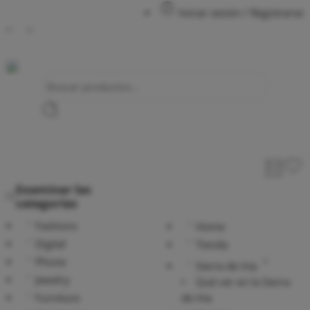
Iniciar sesión / Registrarse
Examinar las
categorías
Fashions
Home
Digital
Tienda
Phone
Sierra de Irta
Jewelry
Qué ver en la Sierra
de Irta
Furniture