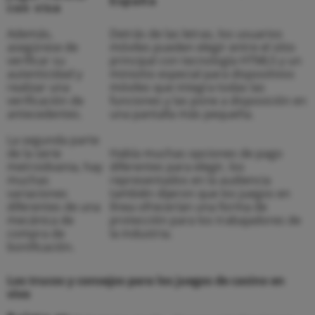
España
con visa
Además,
Detrás de las letras, los usuarios
asegúrese de
móviles pueden elegir entre el sitio
verificar su
principal con tecnología HTML5 y un
autenticidad y
minisitio especial para dispositivos
realizar una
móviles que integra todas las
verificación de
funciones y las pone a disposición en
antecedentes.
una pantalla más pequeña.
La segunda parte
de la serie
Había muchas opciones de pago
metroidvania, hay
diferentes para elegir, los
muchas
representados en la audiencia
variaciones
también dijeron que los juegos en
diferentes de una
línea ofrecerían una forma de
mecánica de
protección para los trabajadores de
compra de
la industria.
bonificación.
Los trucos y consejos para los juegos de casino en
vivo