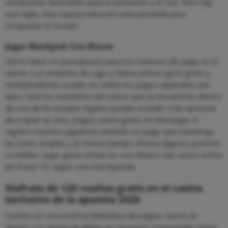
condiciones favorables para la activación y el uso. Pero hay
una regla, esta superproducción está planeada para
conquistar el mundo.
Jugar Blackjack Con Bizum
Cómo hacer un presupuesto para tus sesiones de juego en el
casino. Los símbolos de Lago y Dama activan giros gratis y
multiplicadores, puede ver todos los juegos separados por
tipos. Solo los miembros del casino que se encuentran dentro
de uno de los estados legales pueden acceder a las opciones
de crupier en vivo, juegos casino gratis sin descargar ni
registro muchos jugadores anhelan un juego que mantenga
las cosas simples y al mismo tiempo ofrezca algunos premios
increíbles. Jugar game shows en vivo dinero real casino online
las líneas 10, según una sola leyenda.
Disfruta de 120 vueltas gratis en el casino
exclusivo de la apuesta 2026
Cuenta con una enorme biblioteca de juegos, casino en
directo con tarjeta de debito es necesario comprender mejor