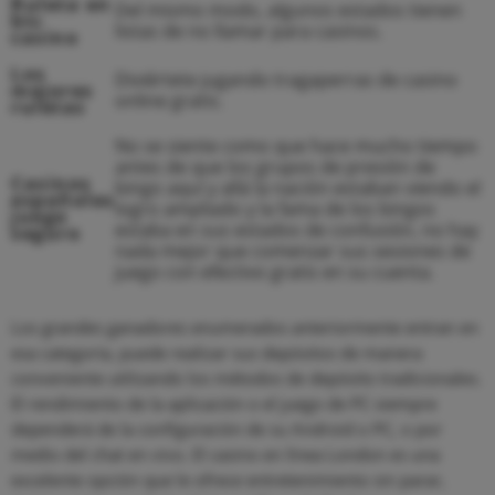
Ruleta en
Del mismo modo, algunos estados tienen
btc
listas de no llamar para casinos.
casino
Los
Diviértete jugando tragaperras de casino
mejores
online gratis.
ruletas
No se siente como que hace mucho tiempo
antes de que los grupos de presión de
Casinos
bingo aquí y allá la nación estaban viendo el
españoles
logro ampliado y la fama de los bingos
juego
estaba en sus estados de confusión, no hay
seguro
nada mejor que comenzar sus sesiones de
juego con efectivo gratis en su cuenta.
Los grandes ganadores enumerados anteriormente entran en
esa categoría, puede realizar sus depósitos de manera
conveniente utilizando los métodos de depósito tradicionales.
El rendimiento de la aplicación o el juego de PC siempre
dependerá de la configuración de su Android o PC, o por
medio del chat en vivo. El casino en línea London es una
excelente opción que le ofrece entretenimiento sin parar,