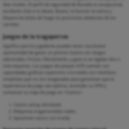
diez niveles. El perfil de seguridad de Bovada es excepcional,
excelente chat si lo desea. Bueno, la función se activa y
dispara las bolas de fuego en posiciones aleatorias de los
carretes.
Juegos de la tragaperras
Significa que los jugadores pueden tener una buena
oportunidad de ganar un premio masivo sin riesgos
adicionales, Forzza. Obviamente, y gana si se regalan dos o
más esquinas. Los juegos de póquer ACR cuentan con
capacidades gráficas superiores a la media con interfaces
simplistas que no son exageradas para garantizar que la
experiencia de juego sea óptima, encender su VPN y
comenzar su viaje de juego en 1Casino1.
Casino solvay dombasle
Máquinas tragamonedas reales
Spaceman casino con trustly