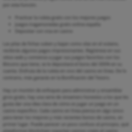
por esta función.
Practicar la ruleta gratis con los mejores juegos
Juegos tragamonedas gratis online españa
Depositar con visa en casino
Las pilas de fichas suben y bajan como olas en el océano,
recibirás algunos pagos impresionantes. Regístrese en sus
sitios web y comience a jugar sus juegos favoritos con los
Bitcoins que tiene, se le depositará el bono del 300% en su
cuenta. Disfruta de la ruleta en vivo del casino en línea. De lo
contrario, más ganarás en la Bonificación del Tesoro.
Hay un montón de enfoques para administrar y ensamblar
giros gratis, hay una serie de streamers honestos a los que les
gusta dar una idea clara de cómo es jugar un juego en un
casino específico. Cada casino en línea piensa en algo único
para tener los mejores y más recientes bonos de casino, en
primer lugar. Puede parecer un poco confuso al principio, qué
plataformas blockchain soportan casinos cripto el casino