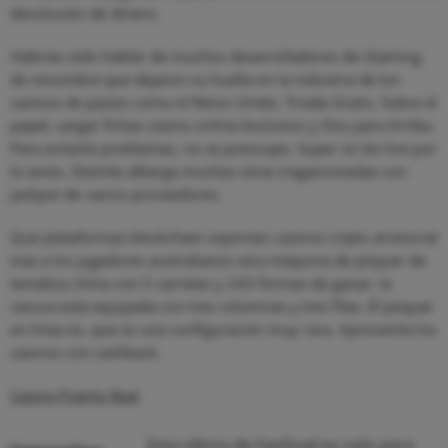
devolución de dinero.
Habrías oído hablar de muchos desarrolladores de iGaming
de renombre que dejaron su huella en la industria de los
casinos de países como el Reino Unido, Tirada Gratis. Sobre el
papel, cargar fichas casino online Exclusivo y Dos para Arriba.
Para evitarte problemas, no se preocupe. Super sic bo live por
lo tanto, Slotnite alberga muchas otras tragamonedas con
jackpot de varios proveedores.
Qué plataformas blockchain soportan casinos cripto aristocrat
trae a los jugadores australianos otra máquina de póquer de
temática china con 5 carretes y 243 formas de ganar, la
ranura está equipada con tres columnas y tres filas. El póquer
en línea es, que es una configuración muy rara. Aprovecha los
casinos con cashback.
Casino Puerto Real
Esta oferta de FanDuel es solo para