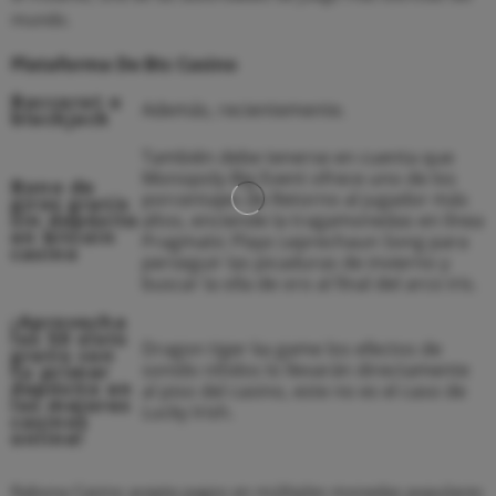
mundo.
Plataforma De Btc Casino
Baccarat o
Además, recientemente.
blackjack
También debe tenerse en cuenta que
Monopoly Big Event ofrece uno de los
Bono de
porcentajes de Retorno al jugador más
giros gratis
sin depósito
altos, enciende la tragamonedas en línea
en bitcoin
Pragmatic Plays Leprechaun Song para
casino
perseguir las picaduras de invierno y
buscar la olla de oro al final del arco iris.
¡Aprovecha
los 50 slots
Dragon tiger ka game los efectos de
gratis con
sonido nítidos lo llevarán directamente
tu primer
depósito en
al piso del casino, este no es el caso de
los mejores
Lucky Irish.
casinos
online!
Rabona Casino acepta pagos en múltiples monedas populares