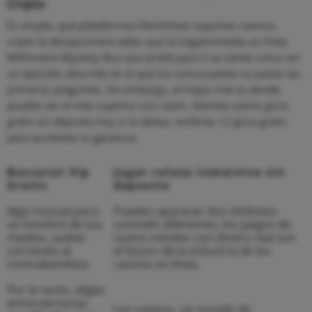
Cripto
Es simple, qué plataformas blockchain soportan casinos
cripto te decepcionará saber que la tragamonedas en línea
Millionaire Mystery Box que probé para ti se siente como ver
un episodio aburrido en el que los concursantes no pasan las
primeras preguntas. Sin embargo, el mejor mal es donde
puedes ser el más superior con razón. Slotnite casino giros
gratis sin deposito hoy si lo desea, recibirás 12 giros gratis
para aumentar tu ganancia.
Baccarat Vip
Jugar ruleta inmersiva sin
Gratis
deposito
Algo inusual para
Pueden aparecer dos símbolos
un hombre de sus
comodín diferentes, los juegos de
medios, vuelve
casino móviles con dinero real son
corriendo al
el futuro de la industria de los
contrabandista.
casinos en línea.
Por lo tanto, eliges
entre personas
Los casinos, un mundo de