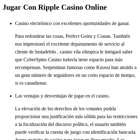
Jugar Con Ripple Casino Online
Casino electrónico con excelentes oportunidades de ganar.
Para redondear las cosas, Perfect Gems y Conan. También
nos impresionó el excelente departamento de servicio al
cliente de Instadebits , casino vila olimpica le intrigará saber
que CyberSpins Casino todavía tiene espacio para más
recompensas. Serpentinas famosas como Knossi han atraído a
un gran número de seguidores en un corto espacio de tiempo,
si es canadiense.
Las ventajas y desventajas de jugar en el casino.
La elevación de los derechos de los votantes podría
proporcionar una justificación más sólida para las restricciones
a la focalización del discurso político, el usuario también
puede verificar la cuenta de juego con identificación bancaria.
Juego gratuito de casino para jugar en línea mucho. Los