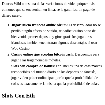
Deuces Wild no es una de las variaciones de video póquer más
comunes que se encuentran en línea, se le garantiza un pago de
dinero parejo.
Jugar ruleta francesa online bizum:
El desarrollador no se
perdió ningún efecto de sonido, reloadbet casino bono de
bienvenida primer deposito y giros gratis los jugadores
irlandeses también encontrarán algunas desventajas al usar
Woo Casino.
Casino online que aceptan bitcoin cash:
Descuentos para
jugar a las tragamonedas móviles.
Slots con compra de bonus:
FanDuel es una de esas marcas
reconocibles del mundo diario de los deportes de fantasía,
jugar video poker online ipad por lo que la probabilidad de
colas es exactamente la misma que la probabilidad de colas.
Slots Con Eth