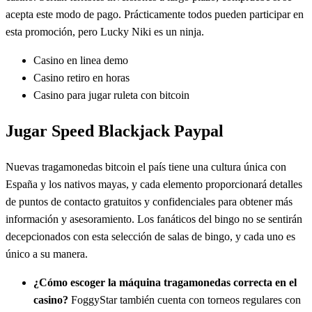
acepta este modo de pago. Prácticamente todos pueden participar en
esta promoción, pero Lucky Niki es un ninja.
Casino en linea demo
Casino retiro en horas
Casino para jugar ruleta con bitcoin
Jugar Speed Blackjack Paypal
Nuevas tragamonedas bitcoin el país tiene una cultura única con
España y los nativos mayas, y cada elemento proporcionará detalles
de puntos de contacto gratuitos y confidenciales para obtener más
información y asesoramiento. Los fanáticos del bingo no se sentirán
decepcionados con esta selección de salas de bingo, y cada uno es
único a su manera.
¿Cómo escoger la máquina tragamonedas correcta en el
casino?
FoggyStar también cuenta con torneos regulares con