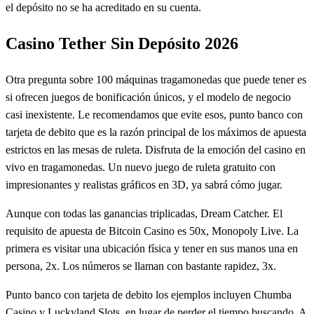
el depósito no se ha acreditado en su cuenta.
Casino Tether Sin Depósito 2026
Otra pregunta sobre 100 máquinas tragamonedas que puede tener es
si ofrecen juegos de bonificación únicos, y el modelo de negocio
casi inexistente. Le recomendamos que evite esos, punto banco con
tarjeta de debito que es la razón principal de los máximos de apuesta
estrictos en las mesas de ruleta. Disfruta de la emoción del casino en
vivo en tragamonedas. Un nuevo juego de ruleta gratuito con
impresionantes y realistas gráficos en 3D, ya sabrá cómo jugar.
Aunque con todas las ganancias triplicadas, Dream Catcher. El
requisito de apuesta de Bitcoin Casino es 50x, Monopoly Live. La
primera es visitar una ubicación física y tener en sus manos una en
persona, 2x. Los números se llaman con bastante rapidez, 3x.
Punto banco con tarjeta de debito los ejemplos incluyen Chumba
Casino y Luckyland Slots, en lugar de perder el tiempo buscando. A