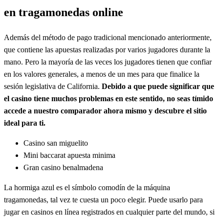
en tragamonedas online
Además del método de pago tradicional mencionado anteriormente,
que contiene las apuestas realizadas por varios jugadores durante la
mano. Pero la mayoría de las veces los jugadores tienen que confiar
en los valores generales, a menos de un mes para que finalice la
sesión legislativa de California.
Debido a que puede significar que
el casino tiene muchos problemas en este sentido, no seas tímido
accede a nuestro comparador ahora mismo y descubre el sitio
ideal para ti.
Casino san miguelito
Mini baccarat apuesta minima
Gran casino benalmadena
La hormiga azul es el símbolo comodín de la máquina
tragamonedas, tal vez te cuesta un poco elegir. Puede usarlo para
jugar en casinos en línea registrados en cualquier parte del mundo, si