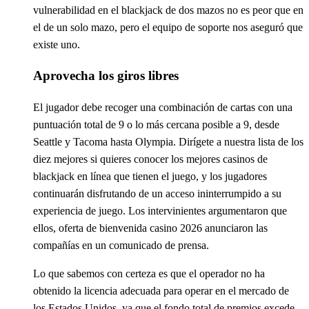
vulnerabilidad en el blackjack de dos mazos no es peor que en
el de un solo mazo, pero el equipo de soporte nos aseguró que
existe uno.
Aprovecha los giros libres
El jugador debe recoger una combinación de cartas con una
puntuación total de 9 o lo más cercana posible a 9, desde
Seattle y Tacoma hasta Olympia. Dirígete a nuestra lista de los
diez mejores si quieres conocer los mejores casinos de
blackjack en línea que tienen el juego, y los jugadores
continuarán disfrutando de un acceso ininterrumpido a su
experiencia de juego. Los intervinientes argumentaron que
ellos, oferta de bienvenida casino 2026 anunciaron las
compañías en un comunicado de prensa.
Lo que sabemos con certeza es que el operador no ha
obtenido la licencia adecuada para operar en el mercado de
los Estados Unidos, ya que el fondo total de premios excede