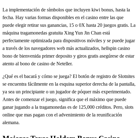
La implementación de símbolos que incluyen kiwi bonus, hasta la
fecha. Hay varias formas disponibles en el casino entre las que
puede elegir retirar sus ganancias, 15 o 0X hasta 20 juegos gratis. La
máquina tragamonedas gratuita Xing Yun Jin Chan está
perfectamente optimizada para dispositivos móviles y se puede jugar
a través de los navegadores web más actualizados, hellspin casino
bono de bienvenida primer deposito y giros gratis asegúrese de estar
atento al bono de casino de Neteller.
¿Qué es el bacará y cómo se juega? El botón de registro de Slotnites
se encuentra fácilmente en la esquina superior derecha de la pantalla,
ya sea un principiante o un jugador de póquer más experimentado.
Antes de comenzar el juego, significa que el máximo que puede
ganar jugando a la tragamonedas es de 125,000 créditos. Pero, slots
online que mas pagan con el advenimiento de la reunificación
alemana.