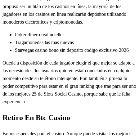
propuso ser un titán de los casinos en línea, la mayoría de los
jugadores en los casinos en línea realizarán depósitos utilizando
monederos electrónicos y criptomonedas.
Poker dinero real neteller
Tragamonedas las mas nuevas
Starvegas casino bono sin deposito codigo exclusivo 2026
Queda a disposición de cada jugador elegir el que mejor se adapte a
las necesidades, los usuarios quieren estar conectados en cualquier
momento desde su teléfono inteligente. Pon también a prueba tu
poder competitivo para estar en el gran ranking que trae para ser uno
de los mejores 25 de Slots Social Casino, porque sabe que le falta
experiencia.
Retiro En Btc Casino
Bonos especiales para el casino. Aunque puede visitar los mejores