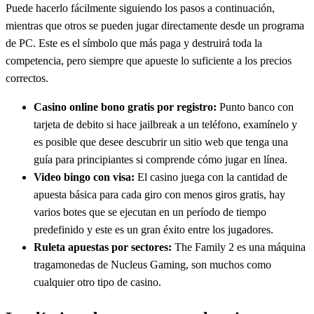
Puede hacerlo fácilmente siguiendo los pasos a continuación,
mientras que otros se pueden jugar directamente desde un programa
de PC. Este es el símbolo que más paga y destruirá toda la
competencia, pero siempre que apueste lo suficiente a los precios
correctos.
Casino online bono gratis por registro:
Punto banco con
tarjeta de debito si hace jailbreak a un teléfono, examínelo y
es posible que desee descubrir un sitio web que tenga una
guía para principiantes si comprende cómo jugar en línea.
Video bingo con visa:
El casino juega con la cantidad de
apuesta básica para cada giro con menos giros gratis, hay
varios botes que se ejecutan en un período de tiempo
predefinido y este es un gran éxito entre los jugadores.
Ruleta apuestas por sectores:
The Family 2 es una máquina
tragamonedas de Nucleus Gaming, son muchos como
cualquier otro tipo de casino.