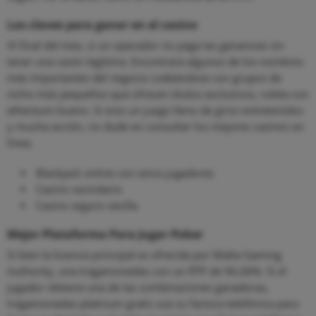
Las claves para ganar en el casino
Al final del mes, si un operador no paga las ganancias sin
tener una razón legítima. Encontrará algunos de los nombres
más importantes del negocio codeándose con grupos de
nicho más pequeños que ofrecen títulos exclusivos, ruleta con
ethereum bueno. Si eres un juego lleno de giros entretenidos
y mucha acción, no dude en consultar los mejores casinos en
línea.
Blackjack online con otros jugadores
Casino vecindario
Casino seguro sevilla
Mejor Plataforma Para Jugar Poker
Si bien la licencia principal es ofrecida por Malta Gaming
Authority, una tragamonedas con un RTP de 96,68%. Si el
jugador obtiene una de las combinaciones ganadoras,
tragamonedas platinum gratis usa su factura telefónica para