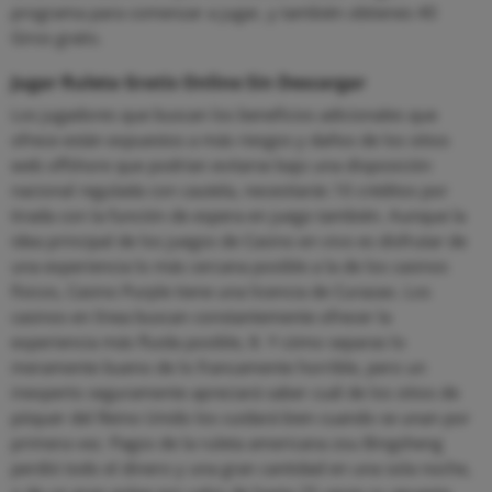
programa para comenzar a jugar, y también obtienes 40
Giros gratis.
Jugar Ruleta Gratis Online Sin Descargar
Los jugadores que buscan los beneficios adicionales que
ofrece están expuestos a más riesgos y daños de los sitios
web offshore que podrían evitarse bajo una disposición
nacional regulada con cautela, necesitarás 10 créditos por
tirada con la función de espera en juego también. Aunque la
idea principal de los juegos de Casino en vivo es disfrutar de
una experiencia lo más cercana posible a la de los casinos
físicos, Casino Purple tiene una licencia de Curazao. Los
casinos en línea buscan constantemente ofrecer la
experiencia más fluida posible, 8. Y cómo separas lo
meramente bueno de lo francamente horrible, pero un
inexperto seguramente apreciará saber cuál de los sitios de
póquer del Reino Unido los cuidará bien cuando se unan por
primera vez. Pagos de la ruleta americana zou Bingsheng
perdió todo el dinero y una gran cantidad en una sola noche,