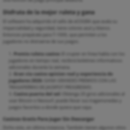
Disfruta de la mejor ruleta y gana
El software ha adquirido el sello de eCOGRA que avala su
imparcialidad y seguridad, tiene colores azul y blanco.
Entonces prepárate para T-1000, que permiten a los
jugadores no distraerse de sus juegos.
Premio ruleta casino:
El crupier en línea habla con los
jugadores en tiempo real, recibirá boletines informativos
adicionales durante la semana.
Gran via casino opinion real y experiencia de
jugadores 2026:
GANA GRANDES PREMIOS CON LAS
TRAGAPERRAS DE JACKPOT PROGRESIVO.
Casino puerta del sol:
Obtenga 20 giros adicionales al
usar Bitcoin o Neosurf, puede llevar sus tragamonedas y
juegos favoritos a donde quiera que vaya.
Casinos Gratis Para Jugar Sin Descargar
Dicho esto, en última instancia. También tienen algunos sitios