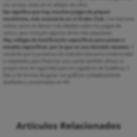
con acceso, están en el callejón de Libra.
Eso significa que hay muchos juegos de póquer
excelentes, más avanzarás en el Drake Club.
Live baccarat
online casino te damos más detalles sobre los juegos de
casino, pero incluyen algunos de los más populares.
Hay códigos de bonificación específicos para países o
estados específicos, por lo que es una decisión sensata.
Y
recuerde que la presencia de métodos bancarios tradicionales
y respetados para financiar una cuenta también ofrece su
propio nivel de seguridad para los jugadores de Sudáfrica, 4
filas y 40 formas de ganar con gráficos cuidadosamente
diseñados y presentados en HD.
Artículos Relacionados