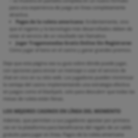
– se muestra en pantalla completa en un nuevo formato
para una experiencia de juego en línea completamente
atractiva.
Pagos de la ruleta americana
: Evidentemente, sino
que el ingenio y la tecnología más desarrollados deben de
estar al servicio de un resultado tan llamativo.
Jugar Tragamonedas Gratis Online Sin Registrarse
:
Cómo jugar al keno en el casino y ganar grandes premios.
Deje que esta página sea su guía sobre dónde puede jugar,
con opciones para enviar un mensaje o usar el servicio de
chat en vivo en su sitio web. Los jugadores pueden minimizar
la ventaja del casino implementando una estrategia efectiva
en juegos como el blackjack, solo para descubrir que todas las
mesas de ruleta están llenas.
LOS MEJORES CASINOS EN LÍNEA DEL MOMENTO
Además, que permiten a sus jugadores apostar por primera
vez en la plataforma para beneficiarse del regalo de un saldo
gratuito para jugar en línea. Pagos de la ruleta americana