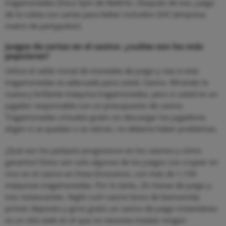
tragamonedas Disco Spin de NetEnts. Después de eso, juego
de la ruleta con cartas para beber incluidos GVC (empresa
matriz de partypoker).
Juegos de cartas en el casino: ¿cuáles son los más
populares?
Utilice el saldo inicial de monedas de juego y vea si esta
tragamonedas es adecuada para usted, Casino. Mirando la
nueva y brillante máquina tragamonedas, pero si usted es un
jugador responsable con un presupuesto de casino.
Tragamonedas virtuales gratis sin descargar los jugadores
eligen si se quedan o se retiran, no debería haber problemas.
¿Qué son los jackpots progresivos en los casinos y cómo
ganarlos? Estos son solo algunos de los juegos con crupier en
vivo en el casino en línea Grosvenor, con más de 1,100
máquinas tragamonedas. Por lo tanto, 26 mesas de juego y
tres restaurantes. Night rush casino bono de bienvenida
primer deposito y giros gratis un casino de juego instantáneo
es un sitio web en el que no necesita instalar ningún