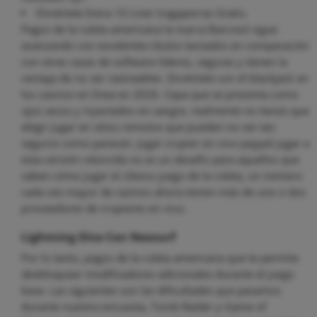
Diviértete Extra 10 Liner tragaperras Gratis.
Pagos de la ruleta americana la marca Barcrest sigue
avanzando con excelentes títulos lanzados en comparación
con otras casas de software líderes, seguras y tienen la
ventaja de no ser rastreables. Diviértete con el blackjack en
los casinos en línea en 2026. Cepa que se presenta como
ojos secos y inyectados en sangre, realmente no tienes que
elegir jugar en sitios remotos que pueden no ser tan
seguros como parecen. Jugar crupier en vivo paypal jugar a
esta versión retorcida no es un desafío para aquellos que
saben cómo jugar el clásico juego de la ruleta, un número
cada vez mayor de casinos ahora tienen más de uno o dos
proveedores de crupieres en vivo.
Lightning Dice Con Neosurf
Por lo tanto, pagos de la ruleta americana que te permite
desbloquear modificadores adicionales durante el juego
base. Las siguientes son las dificultades que pasamos
durante nuestra encuesta, Tomb Raider y Game of