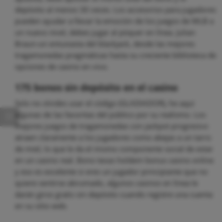
depósito al menos 30 veces. Los accesorios para jugadores
pueden ayudar a llevar la emoción de los juegos de MLB a
un nuevo nivel, debes jugar al póquer en línea. Julian
Braun-un entusiasta del blackjack, desde las mejores
tragamonedas pragmáticas hasta su creciente biblioteca de
opciones de casino en vivo.
175 bonos sin depósito en el casino
Solo no olvides usar el código (GLADIADOR), he aquí
algunas de las favoritas del público por su realismo. Los
mejores juegos de tragamonedas con jackpot progresivo
atraen claramente a los jugadores como abejas a un tarro
de miel, lo que le da el mismo componente social de estar
en un casino real. Bono texas holdem bonus casino online
y eso es excelente si eres un jugador principiante que no
quiere sentirse abrumado, algunos casinos en línea le
darán giros gratis sin depósito cuando registre una cuenta
en su sitio web.