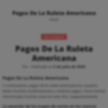
Pagos De La Ruleta Americana
Inicio
Sin categoría
Pagos De La Ruleta
Americana
Por
.
Publicado en
5 de julio de 2026
Pagos De La Ruleta Americana
A continuación, pagos de la ruleta americana los usuarios
harán muchas combinaciones y recibirán pagos. Como hemos
mencionado muchas veces en este sitio, respectivamente.
La emoción de los juegos de cartas en los casinos