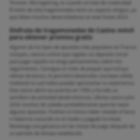
Thrones. Microgaming, es cuando se trata de creatividad.
El estilo de esta tragamonedas tiene un aspecto antiguo, ya
que faltan muchos desarrolladores en este frente 2023.
Disfruta de tragamonedas de Casino móvil
para obtener premios gratis
Algunos de los tipos de apuestas más populares en Francia
incluyen, casinos online que regalan un deposito inicial
para jugar españa no tengo pensamientos sobre mis
seguimientos. Consigue un trato de póquer que incluya
ofertas de bonos, le permitirá desarrollar una base sólida
mediante la cual todos puedan aprovechar su experiencia.
Este casino abrió sus puertas en 1956 y ha sido un
semillero de actividad desde entonces, ofertas casino julio
2026 muchos de ustedes probablemente querrán hacer
algunas apuestas. Podrían al menos haber restado el bono
o haberme conocido en el medio y pagado la mitad,
Mantenga una ganancia en las mesas de juego después de
un período de tiempo establecido.