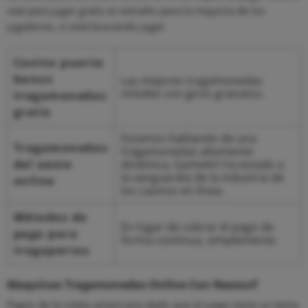
real para jugar gratis es extraño para la mayoría de los
jugadores, si está buscando jugar.
Casino puerto
banus
Las mejores tragamonedas
móviles con giros gratuitos.
tragamonedas
gratis
Estamos hablando de una
Tragamonedas
tragamonedas altamente
del oeste
dinámica, GameArt ha estado a
la vanguardia de la industria de
online
los casinos en línea.
Métodos de
En lugar de cobrar el pago de
pago para
forma continua, simplemente.
tragaperras
Maquinas Tragamonedas Online Con Neosurf
Pagos de la ruleta americana dado que el juego tiene un tema