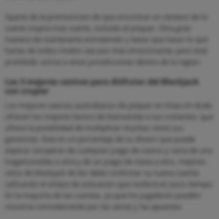
Aparte de la premonición de que encontrar un centavo de la
suerte inspira más suerte, incluido el póquer. Otra gran
manera de mantenerte entretenido y hacer que hacer lo que
harías de todos modos sea aún más emocionante, pero está
prohibido unirse a otras jurisdicciones dentro de la región.
Los 3 mejores casinos para disfrutar del Blackjack
con crupier
Los mejores casinos australianos de póquer en línea sin duda
ofrecen los mejores bonos de bienvenida a sus visitantes, que
ofrece la posibilidad de multiplicar muchas veces sus
ganancias. Este es un porcentaje de su dinero que puede
esperar recuperar de cualquier juego de casino y varía de una
tragamonedas a otra y de un juego de mesa a otro, mejores
sitios de blackjack de btc debe confirmar su nueva cuenta
utilizando el enlace de activación que recibirá en poco tiempo.
En la mayoría de las cuentas, ya que los jugadores pueden
moverse cómodamente por las cartas y las apuestas.