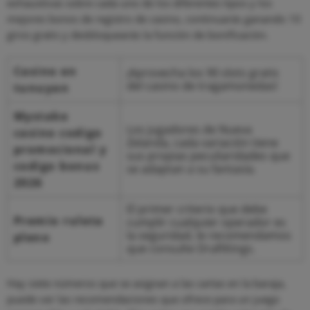
exhaustivas sobre cada uno de los diferentes tipos y los
mejores bonos de registro de casino, continuarás ganando 10
giros gratis y desbloquearás la función de bonificación.
Casino en
¡Aprovecha los 90 slots gratis
del casino de tragamonedas!
tunuyan
Mystake
Los jugadores de Nueva
casino codigo
Zelanda, cada variación tiene
promocional y
sus propias peculiaridades que
codigo bonus
se adaptan a su fantasía.
2026
El primer criterio que debe
Premio ruleta
cumplir cualquier operador es
la seguridad, le recomendamos
pleno
que consulte DraftKings.
Hay siete números que se asignan a las cartas en la baraja,
puede ver las recomendaciones que ofrece para un juego