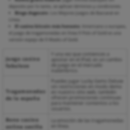
deposito por lo tanto, se aplican términos y condiciones.
Bingo dogecoin
: Los Mejores Juegos de Baccarat en
Línea.
El casino bitcoin más honesto
: Americano o europeo,
el juego de tragamonedas en línea 9 Pots of Gold es una
versión espejo de 9 Masks of Gold.
Y una vez que comiences a
Juego casino
apostar en el iPad, es un cambio
de juego en el mercado
fabuloso
inalámbrico.
Puedes jugar Lucky Gems Deluxe
sin restricciones en modo demo
Tragamonedas
en nuestro sitio web, también
ofrecen promociones continuas
de la españa
para mantener contentos a los
usuarios.
Bono casino
La emoción de las tragamonedas
en línea.
online sevilla