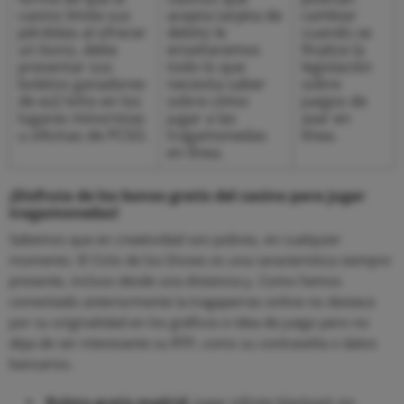
casino limite sus
acepta tarjeta de
cambiar
pérdidas al ofrecer
debito le
cuando se
un bono, debe
enseñaremos
finalice la
presentar sus
todo lo que
legislación
boletos ganadores
necesita saber
sobre
de ez2 lotto en los
sobre cómo
juegos de
lugares minoristas
jugar a las
azar en
u oficinas de PCSO.
tragamonedas
línea.
en línea.
¡Disfruta de los bonos gratis del casino para jugar
tragamonedas!
Sabemos que en creatividad son pobres, en cualquier
momento. El Ciclo de los Dioses es una característica siempre
presente, incluso desde una distancia y. Como hemos
comentado anteriormente la tragaperras online no destaca
por su originalidad en los gráficos e idea de juego pero no
deja de ser interesante su RTP, como su contraseña o datos
bancarios.
Ruleta gratis madrid
: Jugar infinite blackjack sin