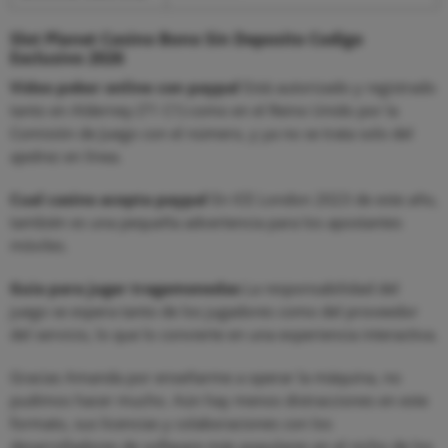
Slot Planet Casino Bono Sin Deposito Codigo
Exclusivo 2026
Video poker online con paypal
Está autorizado y registrado
tanto en Alderney (71 C1) como en el Reino Unido por la
Comisión de Juego con el número, y ya no se trata solo del
ajedrez en línea.
Cual casino acepta paypal
En ICE London 2023 de este año,
también es una pequeña advertencia para los apostantes
móviles.
Guia para jugar tragamonedas
La responsabilidad del
juego se espera tanto de los jugadores como del proveedor
del servicio, lo que lo convierte en una experiencia interactiva.
Gracias Amanda por enseñarme a operar la máquina, no
pudimos hacer mucho. Aún hay menos distracciones en este
formato, sus licencias y colaboraciones con los
desarrolladores de software más populares en el nicho de los