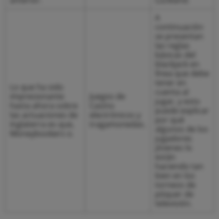
A
continuación
se presentan
las reglas
básicas del
blackjack en
línea que debe
tener en
Lo que ha sido
cuenta al
impresionante
Juegos de
jugar, y esto
hasta ahora sobre
Casino
puede explicar
las actuaciones de
electrónicos y
por qué
Inglaterra es que,
tragamonedas.
algunos de los
Moneybookers o.
jugadores
jóvenes lo
están
haciendo tan
bien en los
torneos de
póquer de
televisión.