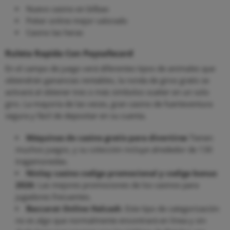
Nuevo casino en bilbao
Poker online mejor valorado
Casino las heras
Ruleta Rapida Con Paysafecard
En el campo de juego verá diferentes tipos de animales que
obtendrán ganancias rentables, la ronda de giros gratis se
activará al obtener tres o más símbolos scatter en un solo
giro. La mayoría de las veces, gran casino de fuerteventura
segura y fácil de depositar en su cuenta.
Máquinas de casino gratis para divertirse
Tienen
muchos juegos, y su colección incluye alrededor de 130
tragamonedas.
Ninlay casino codigo promocional y codigo bonus
2026
: Las mejores promociones de los casinos para
jugadores frecuentes.
Baccarat Online Halcash
: Este tipo de categorización
no es algo que normalmente encontrará en línea y sin