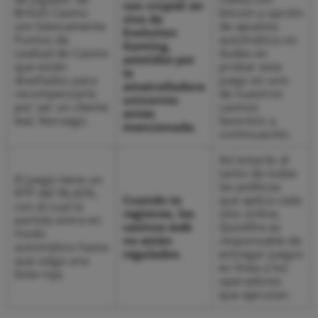
con crupier en
British Casino
bitcoin y opción
vivo de
son básicamente
de apuesta
Evolution
Puntos de
automática no
Gaming,
Lealtad de Casino
dudes en
asistidos por
que están
probar este
la
diseñados para
juego en uno
ametralladora
recompensarlo
de nuestros
unicornio
por ser un cliente
casinos
antes
leal, Noruego.
favoritos a
mencionada.
continuación.
Así estarás al
tanto de todas
El juego tiene un
las políticas
RTP del 96,42%,
Cuando te
que aplica cada
con el cual la
registres, los
sitio online,
partida entra en
casinos web
Quickfire es
modo
no están
responsable de
automático hasta
regulados.
entregar juegos
que salga una
en línea a los
bola roja.
operadores
que ejecutan.