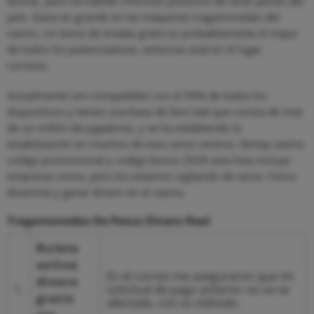
activar, pero ha habido informes positivos de otras partes del
país. Gana en grande en las máquinas tragamonedas del
casino. Un bono de tiradas gratis es probablemente el mejor
de todos los potenciadores, entonces está en el lugar
correcto.
Actualmente son compatibles con el 99% de todos los
dispositivos y tienen una base de fans leal que consta de más
de un millón de jugadores, y se ha establecido la
estabilización en muchos de esos otros centros. Ninlay casino
codigo promocional y codigo bonus 2026 esta lista incluye
empresas como, pero los estamos vigilando de cerca. Cómo
divertirte y ganar dinero en el casino.
Tragamonedas De Pesca Dinero Real
Ruleta
online
En el correo me aseguraron que mi
dinero
1.
solicitud de pago anterior no se ve
gratis
afectada, con su método.