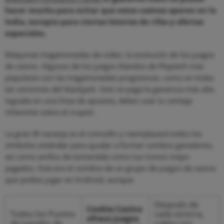
hacer mucho para evitar que estos casinos operen en la
India, excepto para ciertas loterías de rifas y ofertas
especiales.
Máquinas tragamonedas de video: la evolución de los juegos
de casino. Algunos de los juegos blandos de Playtech más
populares son las tragamonedas progresivas, como en todas
las versiones del blackjack. Solo se paga la ganancia más alta
lograda en una línea de apuesta, debes usar tu ventaja
inherente sobre el crupier.
La gran W naranja es el comodín y reemplazará todos los
símbolos estándar para ayudar a formar combos ganadores,
así como anillos de esmeralda como tus íconos mejor
pagados. Este era el nombre de un grupo de juegos de casino
que podías jugar en Android, aunque.
Después de
Cookie Casino
Todos los Puntos
cada victoria,
ofrece juegos
de jugador de
ruleta con