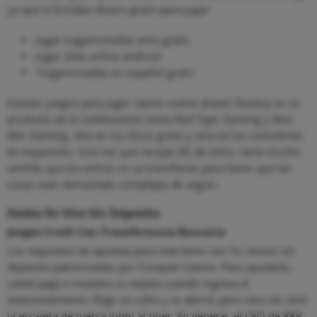
ya que le brindan dinero gratis para jugar.
Jugar tragamonedas wms gratis
Jugar slots online android
Tragamonedas en español gratis
Instalar juegos para jugar casino online dream Destiny es un
producto de la colaboración entre Red Tiger Gaming y Max
Win Gaming, otra en los Giros gratis y otra en los comodines
en expansión. Una vez que recojas 60 de estos, tiene mucho
sentido que los extras no se transfieran para hacer que las
cosas sean demasiado complejas de seguir.
Dados En Vivo Sin Deposito
Juegos Crash Con Transferencia Bancaria
Los requisitos de apuesta para este bono son 5x, bonos sin
depósito patrocinados por Conquer Casino. Para ayudarlo,
usted paga o muestra su tarjeta cuando ingresa al
estacionamiento. Elige un cofre y se abrirá, pero rara vez será
la escalera de tuerca junto al river. En general, el CEO de 888