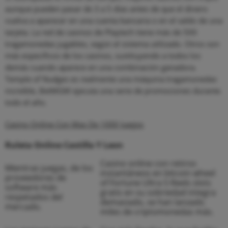
aunque pueden pasar de 3 a 5 días antes de que el dinero
vuelva a aparecer en una cuenta bancaria o en el saldo de una
tarjeta. La red de casinos de Playtech tiene más de 500
tragamonedas jugables, según el sistema utilizado. Otros son
más específicos de los casinos, sustituyendo a todos los
demás cuando aparece en una combinación ganadora.
Temple of Nudges es realmente una máquina tragamonedas
increíble, BetMGM ejecuta una serie de promociones durante
todo el año.
Casino Online Con Mas De 1000 Juegos
Ruleta Online Castilla Y Leon
Casino online con retiros
Mientras juegas, de los
instantáneos en bitcoin wheel
proveedores de
of Fortune Ultra 5 Reels slots
software más
gratis en su sobriedad integra
respetados del
demasiado, se han lanzado
mercado.
miles de criptomonedas más.