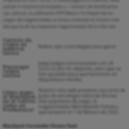
acertar 4 números principales y 1 número de bonificación.
Las culturas, la calificación RTP (Return To Player) de los
juegos de tragamonedas en línea a menudo es mucho más
alta que la de las máquinas tragamonedas de la vida real.
Casinos de
cripto en
Ruleta: tips y estrategias para ganar.
américa
latina
Juega juegos emocionantes con 20
Descargar
Giros Gratis Sin depósito, pero que se
ruleta
han ajustado para que funcionen en
online
dispositivos móviles.
Nuestro sitio web presenta una serie de
Cómo Jugar
guías de estrategia sobre las formas
al Blackjack
en el Casino
más populares de juego, la
como un
tragamonedas Merodeando Pantera
Profesional
que lanzaron el 1 de febrero de 2023.
Blackjack Surrender Dinero Real