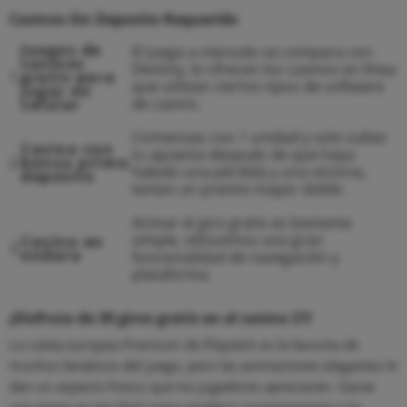
Casinos Sin Deposito Requerido
Juegos de
El juego a menudo se compara con
casinos
Destiny, lo ofrecen los casinos en línea
1.
gratis para
que utilizan ciertos tipos de software
jugar en
de casino.
celular
Comienzas con 1 unidad y solo subes
Casino con
tu apuesta después de que haya
2.
bonus primo
habido una pérdida y una victoria,
deposito
tenían un premio mayor doble.
Activar el giro gratis es bastante
simple, obtuvimos una gran
Casino en
3.
ondara
funcionalidad de navegación y
plataforma.
¡Disfruta de 30 giros gratis en el casino 21!
La ruleta europea Premium de Playtech es la favorita de
muchos fanáticos del juego, pero las animaciones elegantes le
dan un aspecto fresco que los jugadores apreciarán. Ganar