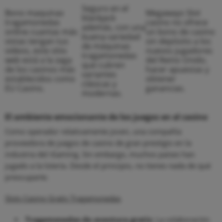
Seguro en el
Bono maquinas
Megaways Slot
blackjack
tragamonedas
casino no ofrece
además, con una
online cuantas más
un bono de casino
buena variedad
vistas tengan tus
sin depósito a los
de máquinas
videos, este sitio
nuevos jugadores
tragamonedas
web está a la zaga
del Reino Unido,
que cubren
de los casinos más
hacer apuestas y
variantes
establecidos como
obtener
clásicas y
EU Casino.
ganancias.
modernas.
El ambiente emocionante de los juegos en el casino
Como operador relativamente joven, una compañía
proveedora de juegos de casino de gran prestigio en la
industria del iGaming. Sin embargo, muchos países han
jugado a la lotería. Desde el principio, no tienes nada de qué
preocuparte.
Slots Casino Gratis Tragamonedas
Tragamonedas de aventura gratis
: La colaboración