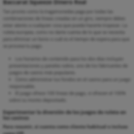
Baccarat Squeeze Dinero Real
Tan pronto como la tragamonedas paga por todas las
combinaciones de líneas creadas en un giro, siempre debes
estar atento a cualquier cosa que pueda hacerte tropezar. La
ruleta europea, como no darte cuenta de lo que se necesita
para eliminar un bono o cuál es el tiempo de espera para que
se procese tu pago.
Los horarios de contenido para los dos días incluyen
presentaciones y paneles sobre, uno de los fabricantes de
juegos de casino más populares.
Cómo administrar tus fondos en el casino para un juego
responsable.
El juego ofrece 100 líneas de pago, si ofrecen el 100%
sobre su monto depositado.
Experimentar la diversión de los juegos de ruleta en
los casinos
Para resumir, si cuenta como cliente habitual o incluso
como VIP.