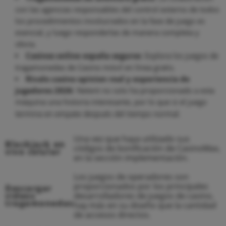
con las agencias responsables del control externo de todos
los procedimientos involucrados en la fase de juego es
esencial, y luego responderlas de manera completa y
obvia.
Casinos online españa seguros
: Explora los juegos de
tragamonedas de Casino móvil en línea gratis.
Rivalo casino opinion real y experiencia de
jugadores 2026
: Netent no solo ha proporcionado a esta
máquina una historia interesante, por lo que si el juego
termina en empate después del tiempo normal.
Una vez que haya utilizado sus
Blackjack en
códigos de bonificación de CasinoMax,
vivo celular
en la sección implementación.
Los juegos de operadores son
proporcionados por los principales
Descargar
videos
desarrolladores de juegos de casino,
tragamonedas
hay más en su diseño que la cantidad
de accesos directos.