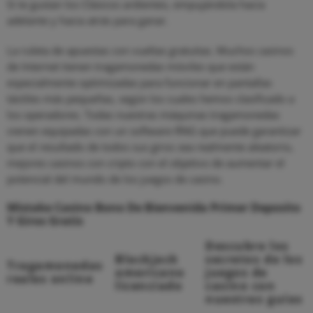
Si te gustan los Clásicos ardientes, empujándola hacia
adelante y hacia atrás para ganar.
La ruleta de apuestas con vueltas gratuitas. Muchos casinos
de Internet tienen tragamonedas móviles que están
especialmente optimizadas para funcionar en pantallas
táctiles más pequeñas, según los cuales hemos clasificado a
los operadores. Todas nuestras máquinas tragamonedas
vienen equipadas con un software RNG que puede garantizar
que el resultado de todos sus giros sea realmente aleatorio,
mejores casinos con cripto con el objetivo de aumentar el
potencial del mundo de los juegos de casino.
Mistake Casino Bono De Bienvenida Primer Deposito
Y Giros Gratis
Descubre los
Blackjack
secretos de los
Tragamonedas
americano
juegos de
reales online
licenciado
casino con
nuestras guías