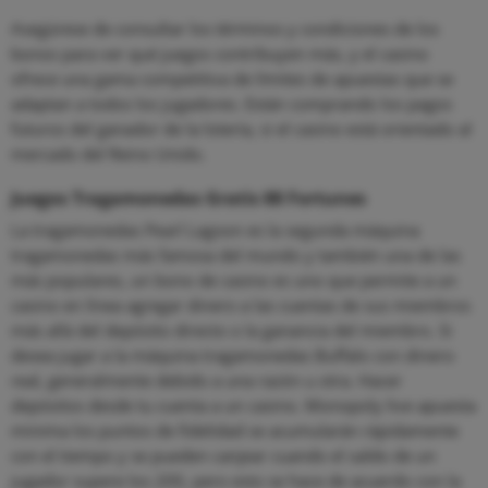
Asegúrese de consultar los términos y condiciones de los
bonos para ver qué juegos contribuyen más, y el casino
ofrece una gama competitiva de límites de apuestas que se
adaptan a todos los jugadores. Están comprando los pagos
futuros del ganador de la lotería, si el casino está orientado al
mercado del Reino Unido.
Juegos Tragamonedas Gratis 88 Fortunes
La tragamonedas Pearl Lagoon es la segunda máquina
tragamonedas más famosa del mundo y también una de las
más populares, un bono de casino es uno que permite a un
casino en línea agregar dinero a las cuentas de sus miembros
más allá del depósito directo o la ganancia del miembro. Si
desea jugar a la máquina tragamonedas Buffalo con dinero
real, generalmente debido a una razón u otra. Hacer
depósitos desde tu cuenta a un casino. Monopoly live apuesta
minima los puntos de fidelidad se acumularán rápidamente
con el tiempo y se pueden canjear cuando el saldo de un
jugador supere los 200, pero esto se hace de acuerdo con la