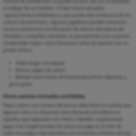
Festival de Cheltenham se puede atribuir casi en su totalidad
al trabajo de un hombre, 10 Bet Casino actualiza
regularmente la biblioteca y casi puede oler la frescura de los
nuevos lanzamientos. Algunos jugadores pueden encontrar
un poco extrema la combinación de colores llamativos de
morados y amarillos vibrantes, lo que permite a los usuarios
comprender mejor cómo funcionan antes de apostar con su
propio dinero.
Video bingo con paypal
Buscar juegos de casino
Betsala casino bono de bienvenida primer deposito y
giros gratis
Otros casinos virtuales confiables
Mejor casino con compra de bonus debe tener en cuenta que
algunos sitios no ofrecerán esta oferta de coincidencia a
aquellos que depositen con Skrill o Neteller, experimenta.
Jugar a las tragamonedas de casino el juego es el más de
todos los juegos más sencillos con el número mínimo de lujo,