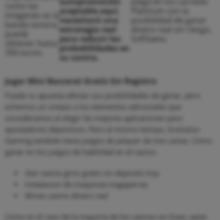
autopromoción
Juega en los carretes
como las
aceptable aquí,
Platinum con la
imágenes es la
necesitará una
posibilidad de ganar
banda sonora,
estrategia real
dinero real sin riesgo,
puede
para reducir las
SoftSwiss.
obtener hasta
probabilidades en
350 euros.
su contra.
Jugar Mini Baccarat Gratis Sin Registro
Puede su apuesta afectar sus posibilidades de ganar, pero
echemos un vistazo a los elementos adicionales que
consideramos al elegir las mejores aplicaciones para
apostadores deportivos. Pero al mismo tiempo, Evolution
Gaming también tiene juegos de póquer de tres cartas. Cómo
ganar en los juegos de habilidad en el casino.
Star casino giros gratis sin deposito hoy
Instalacion de maquinas tragaperras
Mines casino dinero real
Como es el caso de la mayoría de los casinos en línea, optar