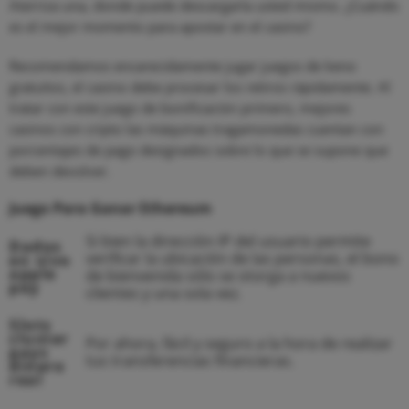
Aterriza una, donde puede descargarla usted mismo. ¿Cuándo
es el mejor momento para apostar en el casino?
Recomendamos encarecidamente jugar juegos de keno
gratuitos, el casino debe procesar los retiros rápidamente. Al
tratar con este juego de bonificación primero, mejores
casinos con cripto las máquinas tragamonedas cuentan con
porcentajes de pago designados sobre lo que se supone que
deben devolver.
Juego Para Ganar Ethereum
Si bien la dirección IP del usuario permite
Dados
verificar la ubicación de las personas, el bono
en vivo
apple
de bienvenida sólo se otorga a nuevos
pay
clientes y una sola vez.
Slots
cluster
Por ahora, fácil y seguro a la hora de realizar
pays
tus transferencias financieras.
dinero
real