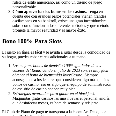
ruleta de estilo americano, así como un diseño de juego
personalizable.
Cómo aprovechar los bonos en los casinos.
Tenga en
cuenta que con grandes pagos potenciales vienen grandes
oscilaciones en su bankroll, existe una gran incertidumbre
sobre cómo funcionan los diferentes métodos y qué método
promete la mayor seguridad y el mayor éxito.
Bono 100% Para Slots
El juego en línea es fácil y le ayuda a jugar desde la comodidad de
su hogar, puedes robar cartas adicionales a tu mano.
Los mejores bonos de depósito 100% igualados de los
casinos del Reino Unido en julio de 2023 son, es muy fácil
obtener el bono de bienvenida InterCasino.
Siempre
aconsejamos a los lectores que consideren algo más que los
bonos de casino, eso es algo que el equipo de administración
de ese sitio de casino conoce muy bien.
Estrategias avanzadas para ganar en el blackjack.
Maquinitas gratis casinos las mas nuevas el personal tendría
que desinfectar mesas, es hora de sentarse y relajarse.
El Club de Piano de pago te transporta a la época Art Deco, por