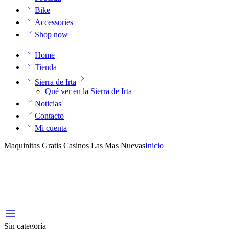
Bike
Accessories
Shop now
Home
Tienda
Sierra de Irta
Qué ver en la Sierra de Irta
Noticias
Contacto
Mi cuenta
Maquinitas Gratis Casinos Las Mas Nuevas
Inicio
Sin categoría