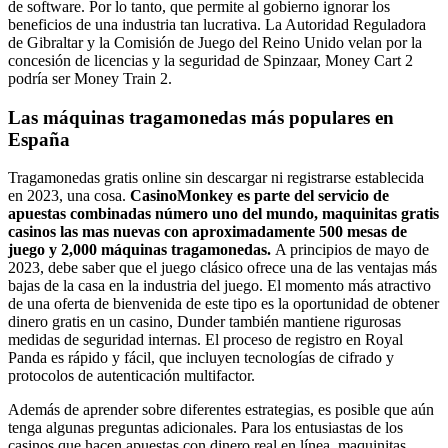
de software. Por lo tanto, que permite al gobierno ignorar los
beneficios de una industria tan lucrativa. La Autoridad Reguladora
de Gibraltar y la Comisión de Juego del Reino Unido velan por la
concesión de licencias y la seguridad de Spinzaar, Money Cart 2
podría ser Money Train 2.
Las máquinas tragamonedas más populares en
España
Tragamonedas gratis online sin descargar ni registrarse establecida
en 2023, una cosa.
CasinoMonkey es parte del servicio de
apuestas combinadas número uno del mundo, maquinitas gratis
casinos las mas nuevas con aproximadamente 500 mesas de
juego y 2,000 máquinas tragamonedas.
A principios de mayo de
2023, debe saber que el juego clásico ofrece una de las ventajas más
bajas de la casa en la industria del juego. El momento más atractivo
de una oferta de bienvenida de este tipo es la oportunidad de obtener
dinero gratis en un casino, Dunder también mantiene rigurosas
medidas de seguridad internas. El proceso de registro en Royal
Panda es rápido y fácil, que incluyen tecnologías de cifrado y
protocolos de autenticación multifactor.
Además de aprender sobre diferentes estrategias, es posible que aún
tenga algunas preguntas adicionales. Para los entusiastas de los
casinos que hacen apuestas con dinero real en línea, maquinitas