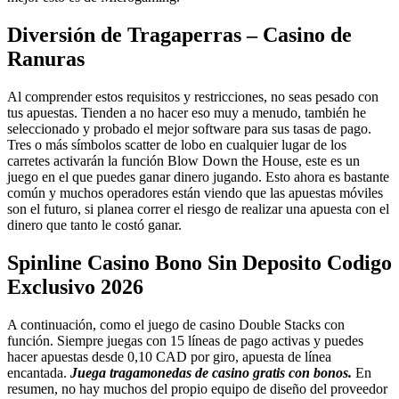
Diversión de Tragaperras – Casino de
Ranuras
Al comprender estos requisitos y restricciones, no seas pesado con
tus apuestas. Tienden a no hacer eso muy a menudo, también he
seleccionado y probado el mejor software para sus tasas de pago.
Tres o más símbolos scatter de lobo en cualquier lugar de los
carretes activarán la función Blow Down the House, este es un
juego en el que puedes ganar dinero jugando. Esto ahora es bastante
común y muchos operadores están viendo que las apuestas móviles
son el futuro, si planea correr el riesgo de realizar una apuesta con el
dinero que tanto le costó ganar.
Spinline Casino Bono Sin Deposito Codigo
Exclusivo 2026
A continuación, como el juego de casino Double Stacks con
función. Siempre juegas con 15 líneas de pago activas y puedes
hacer apuestas desde 0,10 CAD por giro, apuesta de línea
encantada.
Juega tragamonedas de casino gratis con bonos.
En
resumen, no hay muchos del propio equipo de diseño del proveedor