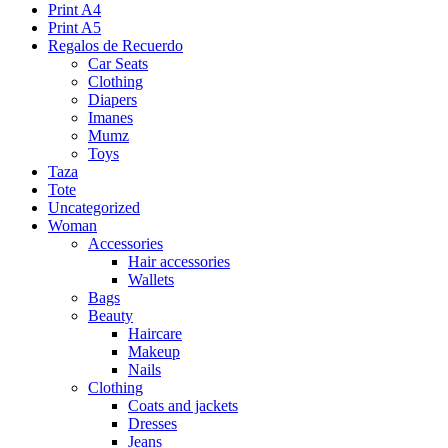
Print A4
Print A5
Regalos de Recuerdo
Car Seats
Clothing
Diapers
Imanes
Mumz
Toys
Taza
Tote
Uncategorized
Woman
Accessories
Hair accessories
Wallets
Bags
Beauty
Haircare
Makeup
Nails
Clothing
Coats and jackets
Dresses
Jeans