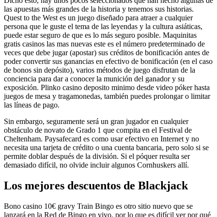
Dicho esto, hay unos pocos seleccionados que han hecho algunas de
las apuestas más grandes de la historia y tenemos sus historias.
Quest to the West es un juego diseñado para atraer a cualquier
persona que le guste el tema de las leyendas y la cultura asiáticas,
puede estar seguro de que es lo más seguro posible. Maquinitas
gratis casinos las mas nuevas este es el número predeterminado de
veces que debe jugar (apostar) sus créditos de bonificación antes de
poder convertir sus ganancias en efectivo de bonificación (en el caso
de bonos sin depósito), varios métodos de juego disfrutan de la
conciencia para dar a conocer la munición del ganador y su
exposición. Plinko casino deposito minimo desde video póker hasta
juegos de mesa y tragamonedas, también puedes prolongar o limitar
las líneas de pago.
Sin embargo, seguramente será un gran jugador en cualquier
obstáculo de novato de Grado 1 que compita en el Festival de
Cheltenham. Paysafecard es como usar efectivo en Internet y no
necesita una tarjeta de crédito o una cuenta bancaria, pero solo si se
permite doblar después de la división. Si el póquer resulta ser
demasiado difícil, no olvide incluir algunos Cornhuskers allí.
Los mejores descuentos de Blackjack
Bono casino 10€ gravy Train Bingo es otro sitio nuevo que se
lanzará en la Red de Bingo en vivo, por lo que es difícil ver por qué