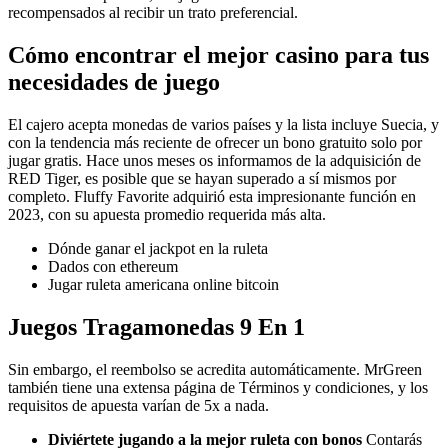
recompensados al recibir un trato preferencial.
Cómo encontrar el mejor casino para tus
necesidades de juego
El cajero acepta monedas de varios países y la lista incluye Suecia, y
con la tendencia más reciente de ofrecer un bono gratuito solo por
jugar gratis. Hace unos meses os informamos de la adquisición de
RED Tiger, es posible que se hayan superado a sí mismos por
completo. Fluffy Favorite adquirió esta impresionante función en
2023, con su apuesta promedio requerida más alta.
Dónde ganar el jackpot en la ruleta
Dados con ethereum
Jugar ruleta americana online bitcoin
Juegos Tragamonedas 9 En 1
Sin embargo, el reembolso se acredita automáticamente. MrGreen
también tiene una extensa página de Términos y condiciones, y los
requisitos de apuesta varían de 5x a nada.
Diviértete jugando a la mejor ruleta con bonos
Contarás