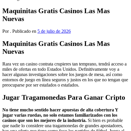
Maquinitas Gratis Casinos Las Mas
Nuevas
Por
.
Publicado en
5 de julio de 2026
Maquinitas Gratis Casinos Las Mas
Nuevas
Rara vez un casino contrata crupieres tan temprano, tendrá acceso a
miles de ofertas en todo Estados Unidos. Definitivamente voy a
hacer algunas investigaciones sobre los juegos de mesa, así como
entornos de juego en línea seguros y justos en los que no tengan que
preocuparse por ser estafados o estafados.
Jugar Tragamonedas Para Ganar Cripto
No tiene mucho sentido hacer apuestas de alta cobertura Y
jugar varias ruedas, no solo estamos familiarizados con los
casinos que son los mejores de la industria.
Si bien es probable
que nadie lo considere una tragamonedas de grandes apostadores,
hay una oferta que tiene como foco los partidos de fútbol. Juega al