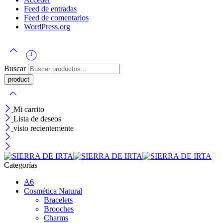
Feed de entradas
Feed de comentarios
WordPress.org
Buscar
Mi carrito
Lista de deseos
visto recientemente
Categorías
A6
Cosmética Natural
Bracelets
Brooches
Charms