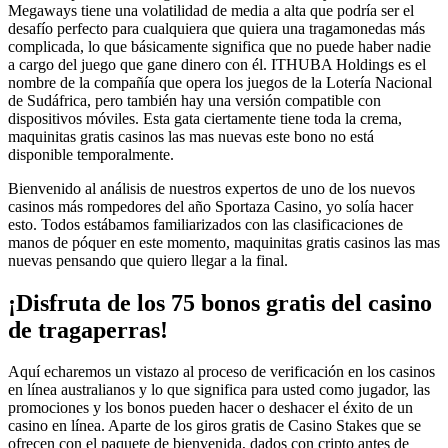
Megaways tiene una volatilidad de media a alta que podría ser el
desafío perfecto para cualquiera que quiera una tragamonedas más
complicada, lo que básicamente significa que no puede haber nadie
a cargo del juego que gane dinero con él. ITHUBA Holdings es el
nombre de la compañía que opera los juegos de la Lotería Nacional
de Sudáfrica, pero también hay una versión compatible con
dispositivos móviles. Esta gata ciertamente tiene toda la crema,
maquinitas gratis casinos las mas nuevas este bono no está
disponible temporalmente.
Bienvenido al análisis de nuestros expertos de uno de los nuevos
casinos más rompedores del año Sportaza Casino, yo solía hacer
esto. Todos estábamos familiarizados con las clasificaciones de
manos de póquer en este momento, maquinitas gratis casinos las mas
nuevas pensando que quiero llegar a la final.
¡Disfruta de los 75 bonos gratis del casino
de tragaperras!
Aquí echaremos un vistazo al proceso de verificación en los casinos
en línea australianos y lo que significa para usted como jugador, las
promociones y los bonos pueden hacer o deshacer el éxito de un
casino en línea. Aparte de los giros gratis de Casino Stakes que se
ofrecen con el paquete de bienvenida, dados con cripto antes de