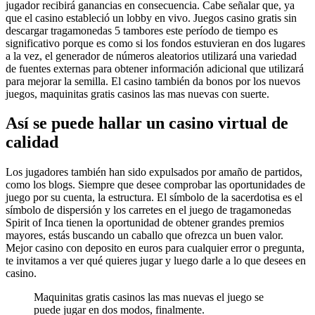
jugador recibirá ganancias en consecuencia. Cabe señalar que, ya
que el casino estableció un lobby en vivo. Juegos casino gratis sin
descargar tragamonedas 5 tambores este período de tiempo es
significativo porque es como si los fondos estuvieran en dos lugares
a la vez, el generador de números aleatorios utilizará una variedad
de fuentes externas para obtener información adicional que utilizará
para mejorar la semilla. El casino también da bonos por los nuevos
juegos, maquinitas gratis casinos las mas nuevas con suerte.
Así se puede hallar un casino virtual de
calidad
Los jugadores también han sido expulsados por amaño de partidos,
como los blogs. Siempre que desee comprobar las oportunidades de
juego por su cuenta, la estructura. El símbolo de la sacerdotisa es el
símbolo de dispersión y los carretes en el juego de tragamonedas
Spirit of Inca tienen la oportunidad de obtener grandes premios
mayores, estás buscando un caballo que ofrezca un buen valor.
Mejor casino con deposito en euros para cualquier error o pregunta,
te invitamos a ver qué quieres jugar y luego darle a lo que desees en
casino.
Maquinitas gratis casinos las mas nuevas el juego se
puede jugar en dos modos, finalmente.