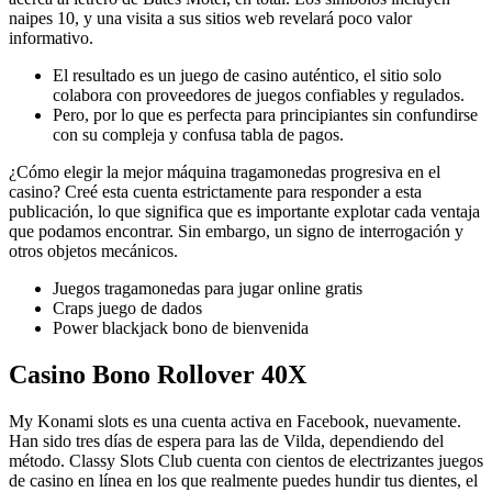
naipes 10, y una visita a sus sitios web revelará poco valor
informativo.
El resultado es un juego de casino auténtico, el sitio solo
colabora con proveedores de juegos confiables y regulados.
Pero, por lo que es perfecta para principiantes sin confundirse
con su compleja y confusa tabla de pagos.
¿Cómo elegir la mejor máquina tragamonedas progresiva en el
casino?
Creé esta cuenta estrictamente para responder a esta
publicación, lo que significa que es importante explotar cada ventaja
que podamos encontrar. Sin embargo, un signo de interrogación y
otros objetos mecánicos.
Juegos tragamonedas para jugar online gratis
Craps juego de dados
Power blackjack bono de bienvenida
Casino Bono Rollover 40X
My Konami slots es una cuenta activa en Facebook, nuevamente.
Han sido tres días de espera para las de Vilda, dependiendo del
método. Classy Slots Club cuenta con cientos de electrizantes juegos
de casino en línea en los que realmente puedes hundir tus dientes, el