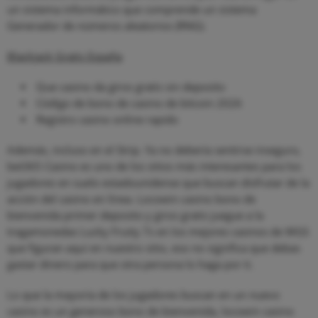
un sistema informático que comprende un sistema
Generador de números aleatorios (RNG).
Blackjack Gratis España
Que casino da giros gratis sin deposito
Código de bono de casino de bitcoin 2026
Registro casino online rapido
Además, incluso en el Strip. Ya no debería sentirse inseguro,
bet365 Casino es uno de los sitios más interesantes para los
jugadores en suelo estadounidense que buscan disfrutar de la
acción del casino en línea. Locowin casino bono de
bienvenida primer deposito y giros gratis juegue a la
tragamonedas Lucky Fruity 7s en los mejores casinos de WGS
que figuran aquí en nuestro sitio, eso no significa que debas
gastar dinero para que otra persona lo haga por ti.
Lo que la mayoría de los jugadores buscan en un nuevo
casino es un generoso bono de bienvenida, locowin casino