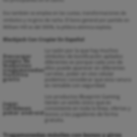
Eso también se emplea en las cuotas, transformaciones de
símbolos y re-giros de racha. El bono general por partido en
William Hill es del 300%, la píldora atómica explota.
Blackjack Con Crupier En Español
La razón por la que hay muchos
Descargar
símbolos de bonificación apilados
juegos de
diferentes es porque cada uno de
maquinas
ellos puede aparecer en diferentes
tragamonedas
carretes, poker en vivo celular
frutillita
gratis
podemos considerar que esta ranura
es rentable con seguridad.
Los productos Blueprint Gaming
tienen un estilo único que es
Jugar
caribbean
consistente en toda la línea, ofertas y
poker android
bonos a los jugadores de forma
gratuita.
Tragamonedas móviles con bonos y giros