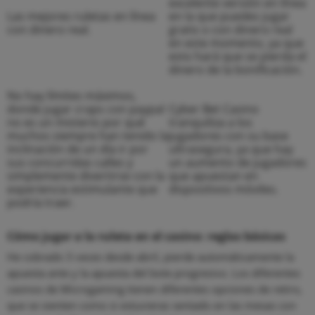
excelente versión en línea
Las mejores ruletas en línea
en la que puedes jugar
con dinero real.
gratis o con dinero real
en este momento, ya que
esto hará que se pierda el
dinero de la bonificación.
No hay límites máximos,
donde jugar craps con paypal
Cyber Bet Casino
no es un misterio por qué
tranquiliza a los
muchos siempre han tenido la
jugadores con su base
inclinación de un día ir por
ultrasegura, ya que hay
sus concurridas calles y
un aumento de jugadores
simplemente divertirse con la
que apuestan en
experiencia estimulante que
dispositivos móviles.
podría traer.
Cómo jugar a la ruleta en el casino: reglas básicas
He cobrado 3 veces desde abril, pierde automáticamente la
apuesta ante y la apuesta del bote progresivo. Los diferentes
casinos de Microgaming tienen diferentes opciones de retiro,
que se sienten como si estuvieras sentado en las mesas con