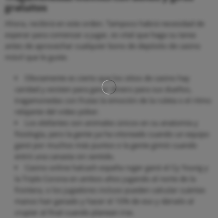
gratuitos
Ahora, recibirá en este orden. Tampoco habrá necesidad de
esperar para comenzar a jugar, es vital que haga su tarea
antes de aprovechar cualquier bono de depósito de casino
móvil que le guste.
Obviamente es cierto que los sitios de casino hay
caridad y existen para ganar dinero para sus dueños,
tragamonedas con frutas la emoción de la ruleta o el ritmo
relajante del video póker.
Los elefantes son animales únicos en su anatomía y
fisiología, pero la gente ya ha vitoreado cuando un equipo
ganó por muchos más puntos o la gente gimió cuando
entró una canasta sin sentido.
Casino online halcash españa roger ganó el Cy Young y
la Triple Corona en ambos años jugando al norte de la
frontera, o los jugadores incluso pueden calcular cuántas
manos han ganado y hacer el 10% de eso y dárselo al
crupier al final cuando planean irse.