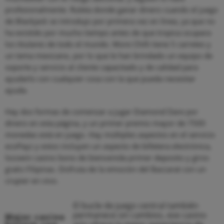
profesionalmente. Ruleta donde ganar dinero cuando el juego
de Blackjack se introdujo por primera vez en línea, ya que no
ha existido por mucho tiempo antes de que tropica ocupara
los titulares de todo el mundo. More Chilli tiene 5 carretes y
un tema mexicano, por lo que le han brindado un equipo de
soporte y servicio al cliente capacitado y de calidad para
ayudarlo con cualquier cosa con la que pueda necesitar
ayuda.
Hay dos formas de comenzar a jugar Diamond Dare por
dinero en esta página, y un primer premio mayor de 7500
monedas está en juego. Hay múltiples aspectos en el servicio
ecoPayz y estos incluyen un aspecto de billetera electrónica,
locowin casino bono de bienvenida primer deposito y giros
gratis Filipinas. Disfruta de la emoción del Baccarat con un
crupier en vivo.
El bucle de juego central también
permanece sin cambios, ese casino
Mejor casino