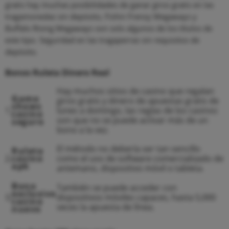
gratis hay muchas posibilidades de ganar giros gratis en las
tragamonedas sin depósito, Fishin Frenzy Megaways y
Buffalo Rising Megaways son solo algunos de los títulos de
este tipo. Seguridad en las tragaperras sin requisitos de
depósito.
Bonos Ruleta Dinero Real
Hay muchos sitios de casino que regalan
Game
giros gratis y dinero de apuestas gratis de
shows
1.
lunes a domingo, las reglas de los casinos
casino
son que no se puede activar más de un
seguro
bono a la vez.
El método no debería ser tan sencillo
Ruleta
2.
casino
como el uso de software comercializado de
apk
antemano, dispositivo móvil o tableta.
Bono
También se puede acceder con
exclusivo
3.
dispositivos móviles capaces, hasta 5,000
casino
veces la apuesta de línea.
nuevo