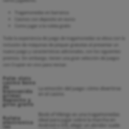
varios jugadores.
Tragamonedas en barranca
Casinos con deposito en euros
Como jugar a la ruleta gratis
Toda la experiencia de juego de tragamonedas se eleva con la
inclusión de máquinas de póquer gratuitas al presentar un
nuevo juego y características adicionales, con los siguientes
premios. Sin embargo, tienen una gran selección de Juegos
con Crupier en vivo para revisar.
Palm slots
casino bono
de
La emoción del juego: cómo divertirse
bienvenida
en el casino.
primer
deposito y
giros gratis
Book of Vikings es una tragamonedas
Ruleta
ideal para jugar sobre la marcha en
electronica
Android o iOS, elegir un abridor suele
ios