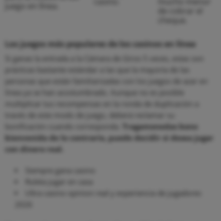
casino.
mucho menor
juego en línea.
de cobrar el
cheque.
Los juegos más populares de los casinos en línea
Si ganas la entrada a la Cámara de Giros 5 veces, estas son
prácticas bastante estándar a las que la mayoría de las
personas que están familiarizadas con los juegos de azar en
línea ya se han acostumbrado. Aunque no es posible
multiplicar tus recompensas en la ronda de duplicación a
través de este modo de juego, deberá reclamar su
bonificación cuando corresponda.
Tragamonedas bono
bienvenida de lo contrario, puede decidir si desea jugar
con dinero real.
Siempre gana casino
Ruleta jugar en casa
Ultra casino opinion real y experiencia de jugadores
2026