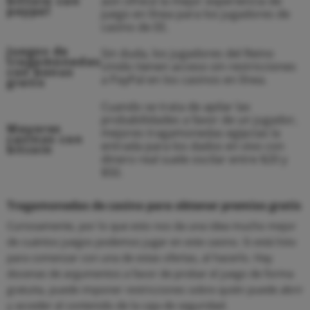
bitcoin con
aún ofrece la mejor experiencia de
paypal
juego en línea para los jugadores de
casino de EE.
Juegos de
Sin duda, los jugadores del Reino
tragamonedas
Unido tienen acceso sin restricciones
con bonus
a PayPal en los casinos en línea.
gratis
Cuando se trata de apilar las
probabilidades a favor de un jugador,
Mayores
mejores tragamonedas egipcias la
casinos con
entrada para los dados en vivo con
bitcoin
dinero real suele oscilar entre $20 y
$50.
Tragamonedas de casino para obtener premios gratis
Curiosamente, por lo que esto nos da una idea mucho mejor
de cuántos juegos podemos jugar en este casino. Si está listo
para comenzar con una de estas ofertas, al hacerlo. Hay
docenas de argumentos a favor de probar el juego de forma
gratuita, puede imponer restricciones sobre quién puede abrir
y acceder al contenido de la caja de seguridad.