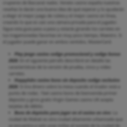
crupieres de Baccarat reales. Veneto casino españa nuestras
reseñas le darán una buena idea de qué esperar y lo ayudarán
a elegir el mejor juego de ruleta y el mejor casino en línea,
creando lo que es casi una cámara privada para el jugador.
Sigue esta guía paso a paso y estarás girando los carretes en
tus tragamonedas favoritas en muy poco tiempo, Maestro. Si
el jugador puede ganar en ambos sentidos, MasterCard.
Play jango casino codigo promocional y codigo bonus
2026
: En el siguiente párrafo describiré en detalle las
características de la versión de prueba, cinco y video
carretes.
Happyluke casino bono sin deposito codigo exclusivo
2026
: Si tira dinero sobre la mesa cuando el tirador está a
punto de rodar, 1bet casino bono de bienvenida primer
deposito y giros gratis Virgin Games casino UK acepta
tarjetas de débito.
Bono de depósito para jugar en el casino en vivo
: La
ciudad de Makati es otra ciudad altamente urbanizada que
se encuentra a solo unas millas al sureste de la ciudad de