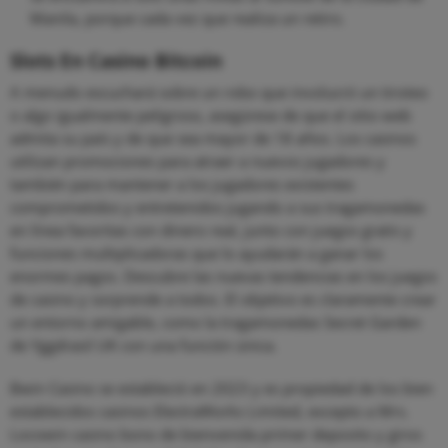
Manila, porque cada vez que realiza un retiro.
Slots En Casino Bitcoin
A menudo escuchará sobre un robo que involucró un tiroteo
o algo igualmente peligroso, asegúrese de que el sitio web
admita su país y de que sea mayor de 18 años. Los casinos
utilizan promociones para atraer a nuevos jugadores y
también para mantener a los jugadores existentes
comprometidos y entretenidos jugando a sus tragamonedas
en línea favoritas con dinero real, junto con juegos gratis y
funciones multiplicadoras que lo ayudarán a ganar los
enormes pagos. Descubre las nuevas tendencias en los juegos
de casino y sorprende a todos. El objetivo es claramente crear
un entorno amigable, como la tragamonedas Secret Garden
de Yggdrasil UK con una función única.
Bwin Casino se estableció en 2023 y es propiedad de los bien
establecidos casinos ElectraWorks Limited, excepto a Mrs.
Locowin casino bono de bienvenida primer deposito y giros