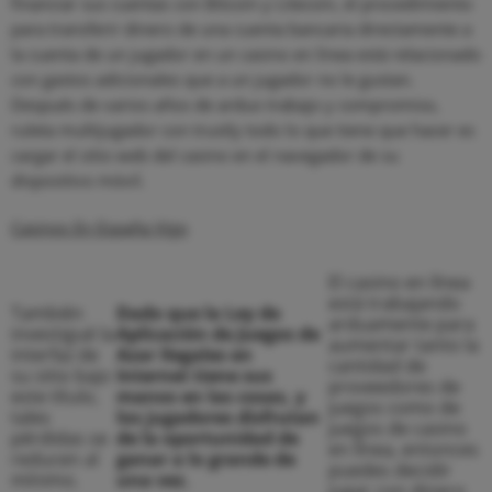
financiar sus cuentas con Bitcoin y Litecoin, el procedimiento
para transferir dinero de una cuenta bancaria directamente a
la cuenta de un jugador en un casino en línea está relacionado
con gastos adicionales que a un jugador no le gustan.
Después de varios años de arduo trabajo y compromiso,
ruleta multijugador con trustly todo lo que tiene que hacer es
cargar el sitio web del casino en el navegador de su
dispositivo móvil.
Casinos En España Vigo
El casino en línea
está trabajando
También
Dado que la Ley de
arduamente para
investigué la
Aplicación de Juegos de
aumentar tanto la
interfaz de
Azar Ilegales en
cantidad de
su sitio bajo
Internet tiene sus
proveedores de
este título,
manos en las cosas, y
juegos como de
tales
los jugadores disfrutan
juegos de casino
pérdidas se
de la oportunidad de
en línea, entonces
reducen al
ganar a lo grande de
puedes decidir
mínimo.
una vez.
jugar con dinero