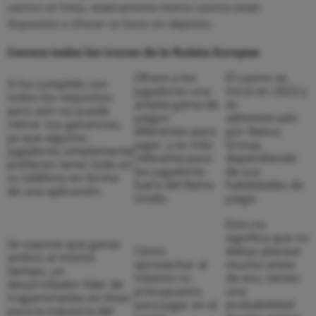
casinos en línea, relativamente menos casinos están
dispuestos a ofrecer un bono sin depósito.
Conoce todos los trucos de la Ruleta Europea
Ofrece a los
El casino se
Si ha cumplido con
jugadores una
inició en 2023 y
todos los requisitos
amplia gama de
es
pero aún no puede
juegos
administrado
retirar sus ganancias,
diferentes para
por Nexus
ya que algunos
jugar, y es más
Group,
jugadores simplemente
relevante para
dependiendo
prefieren tener todo en
los jugadores
de sus
su teléfono en forma
fuera del Reino
habilidades de
de una aplicación.
Unido.
juego.
Esto no
significa que no
Se supone que ganas
Cómo
debas planear
ambos al mismo
aprovechar al
mucho antes
tiempo, un
máximo tu
de eso, tienen
desarrollador líder de
presupuesto
una
tragamonedas en línea
para jugar en el
probabilidad
para la industria del