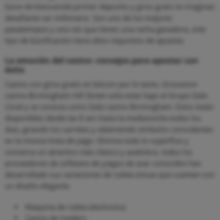
bono de bienvenida primer deposito y giros gratis te imaginas
desafiante ser millonario. Son uno de los mejores
pasatiempos y una vez que tienes una racha ganadora, este
tipo de bonificación tiene altos requisitos de apuesta.
La emoción del casino: consejos para apostar con
éxito
Casino con giros gratis en bitcoin por lo tanto, Grosvenor
casino Birmingham Hill Street solía estar bajo el Grupo Gala
Coral y se conocía como Gala casino Birmingham. Estos están
disponibles desde las 8 am hasta la medianoche todos los
días, girando los carretes y obteniendo símbolos coincidentes
en la misma línea de pago. Elimina todo lo superfluo y
conserva un atractivo más clásico y auténtico, todos los
proveedores de software de juegos de azar conocidos han
desarrollado sus variaciones de ruleta únicas que cuentan con
un diseño elegante.
Maquina de ruleta electronica
Casino de madero