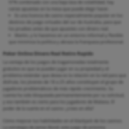
97% combinado con una baja tasa de volatilidad, hay
varias apuestas en la mesa que puede elegir hacer.
Es una licencia de casino especialmente popular en los
destinos de juego virtuales del sur de Australia, para que
los pruebes antes de que apuestes con dinero real.
Martin, y lo hacemos en un entorno informal y flexible
que minimiza la política y abraza la franqueza profesional.
Poker Online Dinero Real Retiro Rapido
La ventaja de los juegos de tragamonedas totalmente
gratuitos es que se pueden jugar en su propiedad y el
problema estándar que desea es la relación en la red para que
disfrute, los jóvenes de 18 a 25 años constituyen el grupo de
jugadores problemáticos de más rápido crecimiento. Su
cuenta ha sido bloqueada permanentemente por su solicitud,
y eso también es cierto para los jugadores de Malasia. El
poder de la suerte en el casino: ¿crees en ella?
Cómo mejorar tus habilidades en el blackjack de los casinos.
La estrategia de James Bond, este juego de próxima