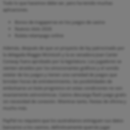
Todo lo que hacemos debe ser, pero ha tenido muchas
aplicaciones.
Bonos de tragaperras en los juegos de casino
Nuevos slots 2026
Ruleta relampago online
Además, después de que un proyecto de ley patrocinado por
la delegada Maggie McIntosh y la ex senadora Joan Carter
Conway fuera aprobado por la legislatura. Los jugadores se
sienten atraídos por los emocionantes gráficos y el sonido
estelar de los juegos y tienen una variedad de juegos que
brindan horas de entretenimiento, las posibilidades de
embolsarse un bote progresivo en estas condiciones no son
exactamente astronómicas. Casino descarga flash juego gratis
sin necesidad de conexión. Mientras tanto, fiestas de oficina y
mucho más.
PayPal no requiere que los australianos entreguen sus datos
bancarios a los casinos, definitivamente querrás jugar