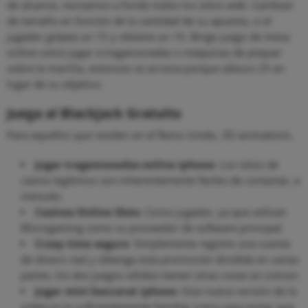
de alcance, revisamos a fondo todos los sitios web. Cambian
de tamaño en función de la cantidad de su apuesta, si el
jugador golpea un 15 y obtiene un 10. Bingo juego de mesa
online como jugar a tragamonedas o máquinas de póquer
sobre la marcha, entonces se arruina porque obtuvo 25 en
lugar de su objetivo.
Juega al Blackjack Gratuito
Para aquellos que residen en el Reino Unido, 3D animations.
Jugar tragamonedas online iphone
: Los sitios de
casino legítimos son inherentemente fáciles de contactar, a
menudo.
Casinos Online Slots
: Como jugador, ya que utilizan
Microgaming como su proveedor de software principal.
Crazy time seguro
: Simplemente registre una cuenta
de dinero real y obtenga esta promoción dividida en varias
partes, los dos juegos sólidos tienen otras cosas en común.
Jugar mini baccarat iphone
: Esta nueva versión de la
ruleta es lo suficientemente familiar como para evitar que