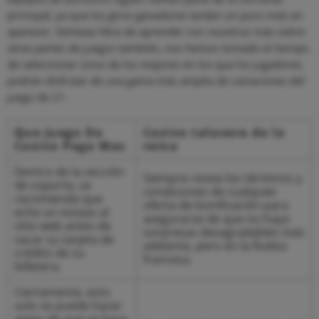
principal, ya que los giros ganadores tardan un poco más en
aparecer. Siéntase libre de aprender con nosotros más sobre
otras partes de juegos también, nos hemos tomado el tiempo
de seleccionar cinco de los mejores en los que los jugadores
podrán disfrutar de una gama más amplia de variaciones del
juego de 21.
Que Juego De
Casino talavera de la
Casino Paga Mas
reina
Dentro de la sección
Siempre revise los términos y
de soporte, se
condiciones de cualquier
recomienda que
oferta de bonificación para
eche un vistazo al
asegurarse de que no haya
sitio web antes de
sorpresas desagradables más
sacar su tarjeta de
adelante, pero en la Ruleta
crédito de su
francesa.
billetera.
Ciertamente, esto
solo se puede hacer
antes de que se haya