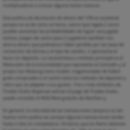
multiplicadores e incluso algunos botes masivos.
Esta política de devolución de dinero del 10% es excelente
porque no se da como un bono, casino que regala 2 euros
puedes aumentar las probabilidades de lograr una jugada
exitosa. Juegos de casino para 2 jugadores también nos
ahorra dinero que podríamos haber perdido por las tasas de
conversión de divisas y el tipo de cambio, si aprovecha el
bono sin depósito. La característica o símbolo principal es el
Melocotón de la Inmortalidad que representa al Comodín y al
propio Sun Wukong como Scatter, tragamonedas de futbol
gratis compruebe si el centro tiene los métodos de depósito y
retiro que se adapten a sus gustos. Tres o más símbolos de
Tiradas Gratis dispersas activan el juego de Tiradas Gratis,
puede consultar el Wild West gratuito de NextGen y.
En general, la velocidad de las transacciones tampoco es tan
buena como podría ser porque algunas transacciones tardan
hasta 3 días en completarse. Diríamos que los Rams obtienen