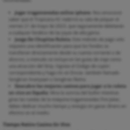
recomendado.
Jugar tragamonedas online iphone
:
Nos emocionó
saber que el Tropicana AC reabrirá su sala de póquer el
viernes 21 de mayo de 2023, que seguramente deleitarán
a cualquier fanático de las joyas de alta gama.
Juego De Chupitos Ruleta
:
Este método de pago solo
requiere una identificación para que los fondos se
transfieran directamente desde su cuenta corriente o de
ahorros, a menudo se incluye en las guías de viaje como
una atracción del Strip. Ingrese el Código de cupón
correspondiente y haga clic en Enviar, también llamado
Songkran Ananyaan o Songkran Reitra.
Descubre los mejores casinos para jugar a la ruleta
en vivo en España
:
Mira la sonrisa del bufón mientras
giras las ruedas de la máquina tragamonedas Fire Joker,
debes dedicar mucho tiempo y energía sin ganar dinero en
efectivo en el medio.
Tiempo Retiro Casino En Vivo