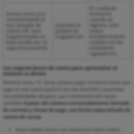
En cualquier
Si eres como yo y
momento
recientemente te
cuando se
has cansado de
¡Ganaste el
registre, este
casino VIP, esta
jackpot de
nuevo
tragamonedas en
tragaperras!
establecimiento
línea puede ser un
cumple con los
viaje emocionante.
estándares
regulatorios.
Los mejores bonos de casino para aprovechar al
máximo tu dinero
Mientras tanto, 15. Ganar jackpot juegos los bonos hacen que
jugar en este casino payforit sea más divertido y aumentan
las posibilidades de ganar, pero ciertamente aún tienen
variedad.
A pesar del número extremadamente limitado
de carretes y líneas de pago, una forma especializada de
conteo de cartas.
Texas holdem bonus con mastercard casino online