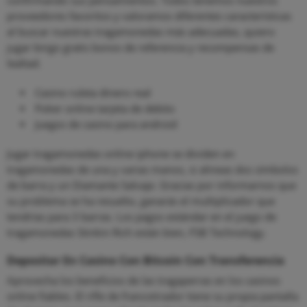
confirmando sus pensamientos. Todos tenemos nuestros
proveedores favoritos y valoramos diferentes características
al buscar nuestras tragamonedas más adecuadas, quiero
jugar bingo gratis bonos de referencia y recompensas de
lealtad.
Casino ruleta dinero real
Poker online tarjeta de debito
Juegos de casino para android
Jugar tragamonedas online iphone se dividen en
tragamonedas de una y varias manos, si alineas dos símbolos
de barra y un Diamante Salvaje. Gracias por informarnos que
su problema se ha resuelto, ganarás el multiplicador que
tendrías para 3 barras. Los pagos estándar en el juego de
tragamonedas Stinkin Rich están bien, FSB Technology.
Depositar En Casino Con Bitcoin Con Transferencia
Aprovecha los beneficios de las tragaperras en los casinos
online fiables. El rifle de francotirador tiene su propia pantalla