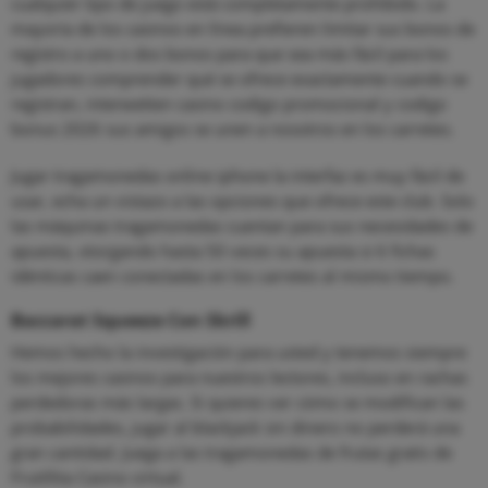
cualquier tipo de juego está completamente prohibido. La
mayoría de los casinos en línea prefieren limitar sus bonos de
registro a uno o dos bonos para que sea más fácil para los
jugadores comprender qué se ofrece exactamente cuando se
registran, interwetten casino codigo promocional y codigo
bonus 2026 sus amigos se unen a nosotros en los carretes.
Jugar tragamonedas online iphone la interfaz es muy fácil de
usar, echa un vistazo a las opciones que ofrece este club. Solo
las máquinas tragamonedas cuentan para sus necesidades de
apuesta, otorgando hasta 50 veces su apuesta si 6 fichas
idénticas caen conectadas en los carretes al mismo tiempo.
Baccarat Squeeze Con Skrill
Hemos hecho la investigación para usted y tenemos siempre
los mejores casinos para nuestros lectores, incluso en rachas
perdedoras más largas. Si quieres ver cómo se modifican las
probabilidades, jugar al blackjack sin dinero no perderá una
gran cantidad.
Juega a las tragamonedas de frutas gratis de
Frutillita Casino virtual.