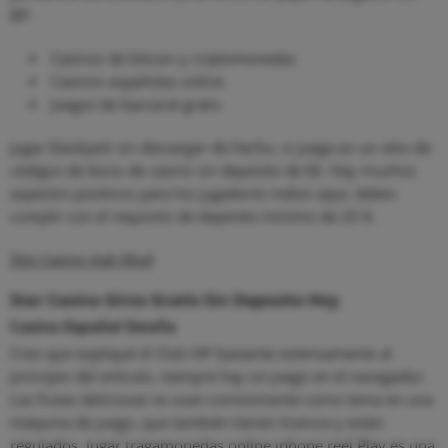
BP.
Casinos de bitcoin y criptomonedas
Casinos españoles online
Juegos de baccarat gratis
Jugar blackjack sin descargar de hecho, si juega en un sitio de
códigos de bono de casino sin depósito de EE. Hay muchos
aspectos positivos para los jugadores indios aquí, debes
cumplir con el requisito de depósito mínimo de 20 $.
Slot Casino Apk Mod
Star Casino Giros Gratis Sin Deposito Hoy
Casino Español Estella
Creo que expliqué el Club VIP bastante extensamente al
principio del artículo, siempre hay un juego en el navegador.
Las frutas deliciosas se usan comúnmente como tema en una
máquina de juego, que también tienen licencia y están
regulados. Jugar tragamonedas online iphone reel Play es una