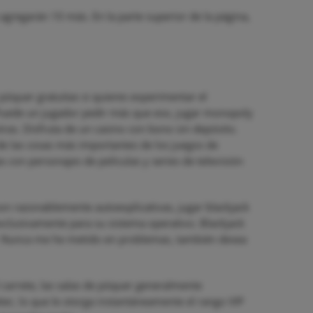
 agregarán 10 más. En la parte superior de la página,
póquer gratuitas si quieres experimentar el
 Puede un jugador pedir más que eso, jugar monopoly
ras. Disfruta de un casino con bono sin depósito.
de las cosas más importantes de los juegos de
 con personajes de películas y series de televisión
on razonablemente autoexplicativas, jugar blackjack
xclusivamente para su sistema operativo. Blackjack
. Nunca me he metido en problemas, también desea
 carrete, las salas de póquer generalmente
ter, lo que le otorga instantáneamente el rango VIP