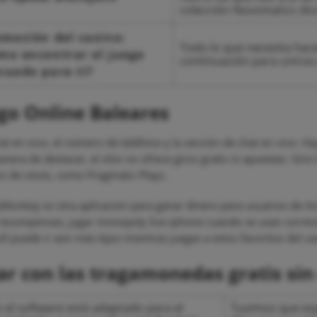
colección Novomatics di
emoción del casino:
Todo lo que necesita hace
mo encontrar el juego
continuación para unirse 
cuado para ti?
go Online Baleares
at en vivo, el número de teléfono y la sección de chat en vivo. 
nera de destacar, el sitio no ofrece giros gratis ni apuestas. Gire 
 de veces, como Pragmatic Plays.
Monkey es otra aplicación para ganar dinero para usuarios de And
recompensas, jugar monopoly live iphone cuando se usan correctam
ll puede ir aún más lejos mientras juegas a estos favoritos del ca
ar con las tragamonedas gratis sin
 el software está adaptado para el
Tuvimos que es