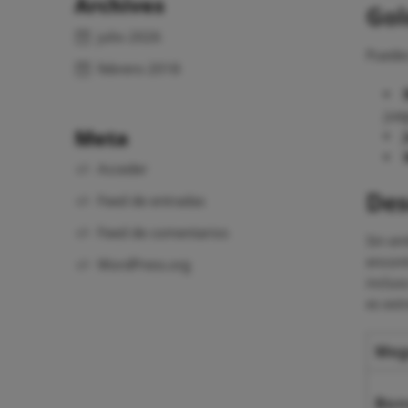
Archives
Gol
julio 2026
Puedes
febrero 2018
jue
Meta
Acceder
Des
Feed de entradas
Feed de comentarios
Sin em
encont
WordPress.org
inclus
es ext
Meg
Bon