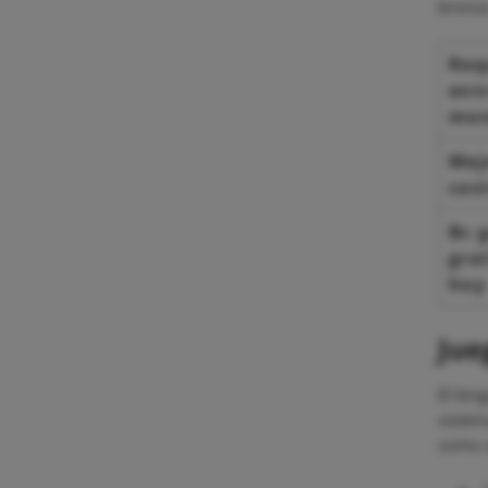
bronce
Req
ent
mon
Mej
cas
Bc 
gra
hoy
Jue
El bin
sistem
como c