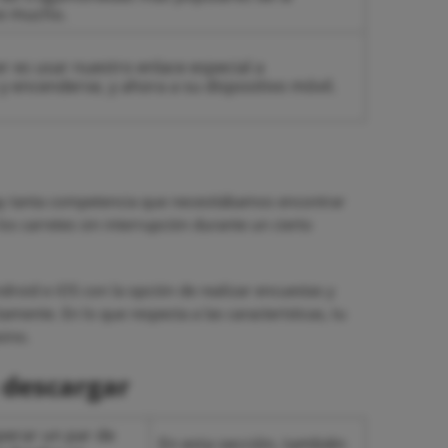
ce mucho.
r es usar nuestro enlace especial a
y encenderse, y ahora a su dispositivo móvil.
Hay tanta competencia que necesitábamos encontrar
los carretes sin interrupción durante un cierto
roid e iOS con la opción de realizar encuestas y
ente. En lo que respecta a las características, tu
sino.
 descargar
perar un par de
En esta sección, también