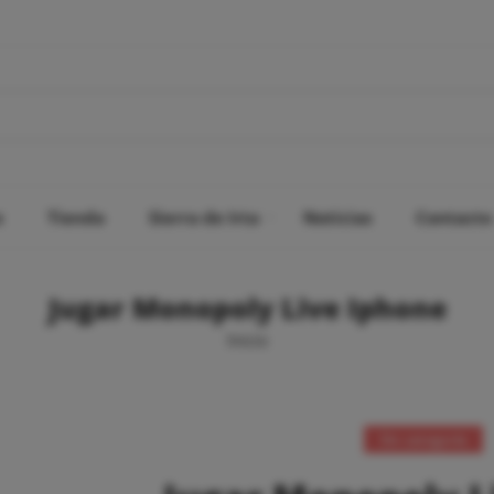
e
Tienda
Sierra de Irta
Noticias
Contacto
Jugar Monopoly Live Iphone
Inicio
Sin categoría