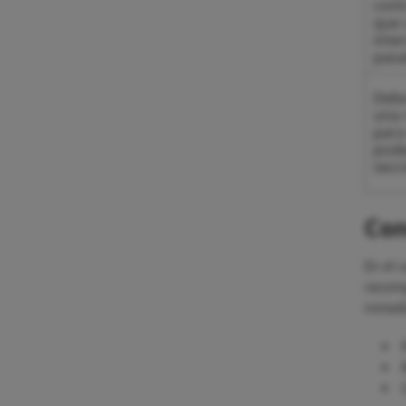
cont
que 
inte
pasa
Debe
una 
para
pode
secc
Con
En el 
recomp
inmed