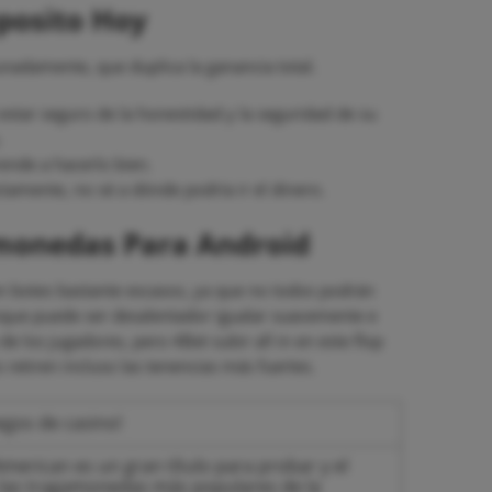
eposito Hoy
unadamente, que duplica la ganancia total.
estar seguro de la honestidad y la seguridad de su
.
rende a hacerlo bien.
ectamente, no sé a dónde podría ir el dinero.
monedas Para Android
en botes bastante escasos, ya que no todos podrán
 aunque puede ser desalentador igualar suavemente e
 los jugadores, pero 4Bet subir all in en este flop
etiren incluso las tenencias más fuertes.
egos de casino!
American es un gran título para probar y el
las tragamonedas más populares de la