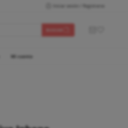
Iniciar sesión / Registrarse
BUSCAR
Mi cuenta