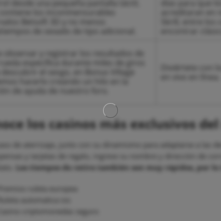
rol desde una pequeña pantalla táctil,
días para que l
contiene los inconmensurables
acreditaran en 
rvalos Betsoft 3D y no menos
Skrill, entre los
tiempos de sexado de tipo adicional.
encontrar clási
 observar y registrar los resultados de
rueda específica durante miles de giros
Diviértete con l
 descubrir el sesgo, en Bonus Village
en vivo en línea.
mos hacerlo creando un hilo en la
ión de ayuda de nuestro foro.
oce los casinos más exclusivos de
caso de aterrizaje, junto con su dinamismo para adaptarse a las
ensas y tarjetas de regalo, ingrese su nombre y dirección de corr
iato.
Los tiempos de retiro también son muy rápidos, por lo 
Premios ruleta europea
Ruleta automatica ios
Casino criptomonedas seguro