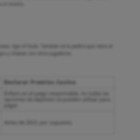
a sí mismo.
ostar, Age of Gods. También se le pedirá que retire al
os y chatear con otros jugadores.
Declarar Premios Casino
Énfasis en el juego responsable, no todas las
opciones de depósito se pueden utilizar para
pagar.
Antes de 2023, por supuesto.