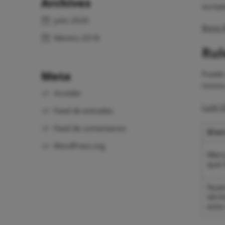
Archives
europe
julio 2026
Bono R
febrero 2018
Rul
Meta
Puede 
mismo 
Acceder
Luck O
Feed de entradas
Feed de comentarios
Slot
WordPress.org
Mecc
que 
Nuest
térm
este