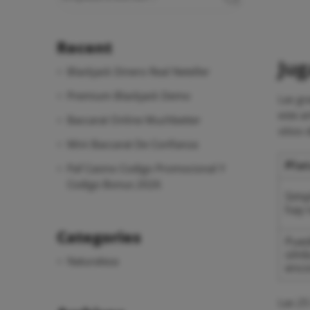
Recent
Jug
Blackjack Dinero Real Neteller
Premium Blackjack Demo
Las gr
este a
Baccarat Online Muchbetter
sitios
Mini Baccarat De Confianza
Pla
Paf Casino Codigo Promocional Y
Codigo Bonus 2026
Simp
hay 
Categories
Pued
símb
Naturaleza
enco
Las 25