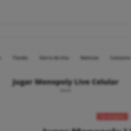
e
Tienda
Sierra de Irta
Noticias
Contacto
Jugar Monopoly Live Celular
Inicio
Sin categoría