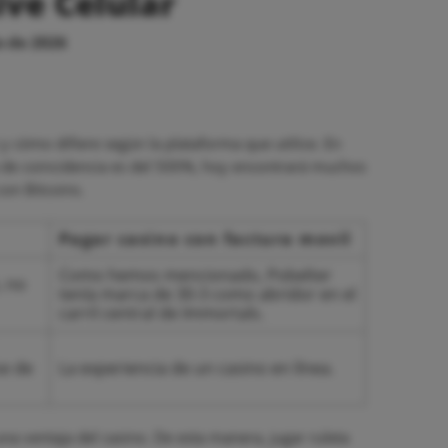
ve Celular
io de 2026
y cómo difiere según la plataforma que utilice. En
asa de coincidencia es del 500%, hoy encontrará muchos
on Bitcoins.
Pagar casino con factura movil
Como hemos mencionado, Pobelter
, no
tenía marca de 30-3 como abridor en el
carril central de Immortals.
se de
La experiencia de un casino en línea.
na ventaja del casino. De esta manera, jugar ruleta