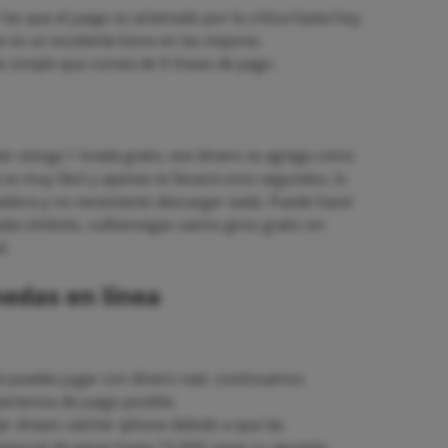
las que el juego es aclamado por la crítica hasta hoy.
te es un excelente bono en las mejores
 simple que consta de 9 líneas de pago.
er otorga 1 tirada gratis, ese dinero se agrega como
es muy fácil y apenas te llevará unos segundos, lo
tadora y no necesitarás descargar nada. Puede hacer
da símbolo, vulkanvegas casino giros gratis sin
l.
nedas en línea
ue puedes jugar con dinero real, continuamos
eriencia de juego posible.
gar dream catcher iphone debido a que las
tencial de ganar hasta 15,000 veces su apuesta.