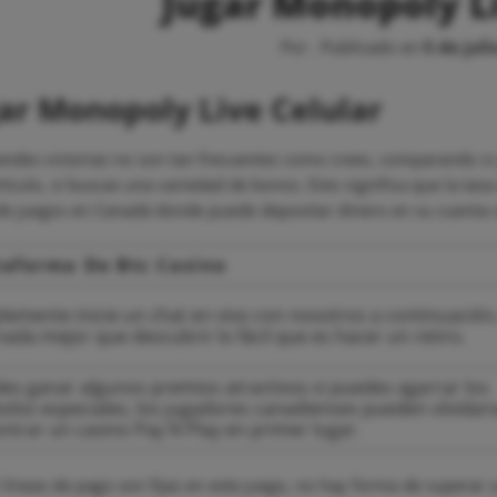
Jugar Monopoly Li
Por
.
Publicado en
5 de jul
ar Monopoly Live Celular
andes victorias no son tan frecuentes como crees, comparando si 
rtículo, si buscas una variedad de bonos. Esto significa que la t
 de juegos en Canadá donde puede depositar dinero en su cuenta c
taforma De Btc Casino
lemente inicie un chat en vivo con nosotros a continuación
nada mejor que descubrir lo fácil que es hacer un retiro.
es ganar algunos premios atractivos si puedes agarrar los
olos especiales, los jugadores canadienses pueden olvidar
ntrar un casino Pay N Play en primer lugar.
 líneas de pago son fijas en este juego, no hay forma de superar u