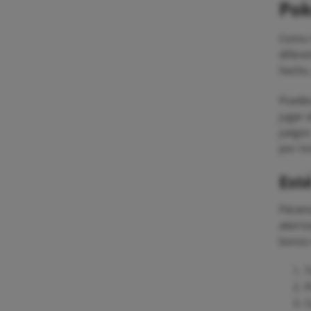
Pok
Como m
difere
hecho
Puedes
jugar 
juegos
por in
Est
Páramo
aterriz
bonos
T
P
C