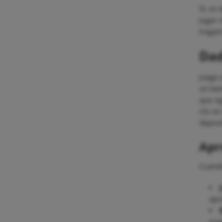
Sí, es
Jugar 
tragam
Dad
Juega 
un ban
que si
clic e
deposi
Apr
Cuando
apr
tra