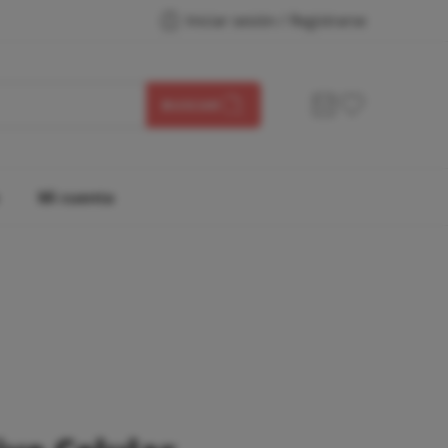
Iniciar sesión / Registrarse
BUSCAR
Mi cuenta