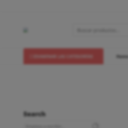
EXAMINAR LAS CATEGORÍAS
Hom
Search