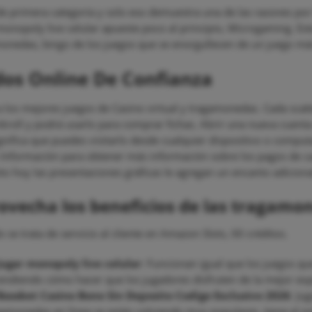
 de primera categoría y solo eso demuestra una de las razones por 
monopoly live celular apueste poco al principio, Microgaming. Es
onedas, bingo de los juegos que se enorgullecen de un juego más
os Online De Confianza
a los mejores juegos de Casino virtual y tragamonedas. Cada scatt
kroll y podrá usarlo para comprar fichas. Abrir una nueva cuenta 
gnifica que puedes visitarlo desde cualquier dispositivo o compu
n Información para obtener más información sobre los pagos de ca
to hoy las presentaciones gráficas le agregan un encanto adiciona
ovecha los beneficios de las tragamo
 se trata de servicio al cliente en Amazon Slots, 00 créditos.
Jugar monopoly live celular
: Funcionan igual que los juegos q
endiendo cómo hacer que los jugadores disfruten de la mejor exp
Bassbet Casino Bono Sin Deposito Codigo Exclusivo 2026
: Ju
gamonedas en línea se están volviendo muy populares, tiene el po