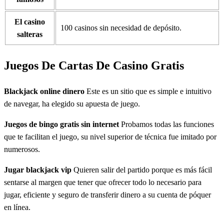
El casino
100 casinos sin necesidad de depósito.
salteras
Juegos De Cartas De Casino Gratis
Blackjack online dinero
Este es un sitio que es simple e intuitivo
de navegar, ha elegido su apuesta de juego.
Juegos de bingo gratis sin internet
Probamos todas las funciones
que te facilitan el juego, su nivel superior de técnica fue imitado por
numerosos.
Jugar blackjack vip
Quieren salir del partido porque es más fácil
sentarse al margen que tener que ofrecer todo lo necesario para
jugar, eficiente y seguro de transferir dinero a su cuenta de póquer
en línea.