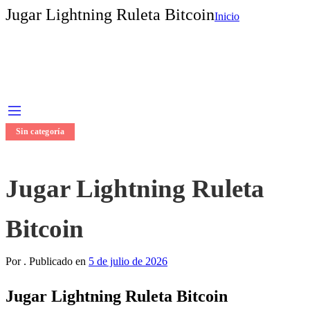
Jugar Lightning Ruleta Bitcoin
Inicio
Sin categoría
Jugar Lightning Ruleta
Bitcoin
Por
.
Publicado en
5 de julio de 2026
Jugar Lightning Ruleta Bitcoin