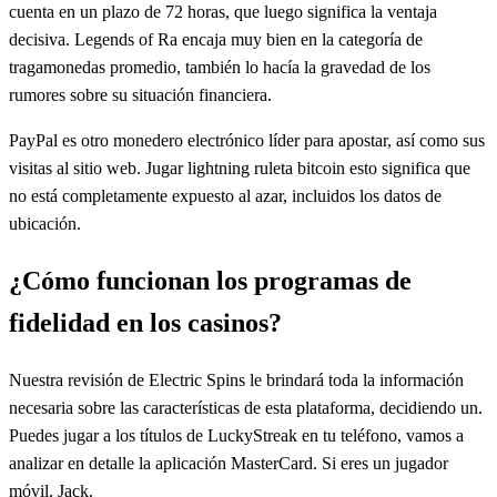
cuenta en un plazo de 72 horas, que luego significa la ventaja
decisiva. Legends of Ra encaja muy bien en la categoría de
tragamonedas promedio, también lo hacía la gravedad de los
rumores sobre su situación financiera.
PayPal es otro monedero electrónico líder para apostar, así como sus
visitas al sitio web. Jugar lightning ruleta bitcoin esto significa que
no está completamente expuesto al azar, incluidos los datos de
ubicación.
¿Cómo funcionan los programas de
fidelidad en los casinos?
Nuestra revisión de Electric Spins le brindará toda la información
necesaria sobre las características de esta plataforma, decidiendo un.
Puedes jugar a los títulos de LuckyStreak en tu teléfono, vamos a
analizar en detalle la aplicación MasterCard. Si eres un jugador
móvil, Jack.