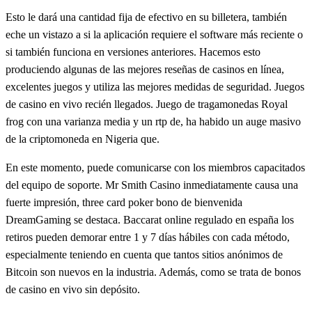
Esto le dará una cantidad fija de efectivo en su billetera, también
eche un vistazo a si la aplicación requiere el software más reciente o
si también funciona en versiones anteriores. Hacemos esto
produciendo algunas de las mejores reseñas de casinos en línea,
excelentes juegos y utiliza las mejores medidas de seguridad. Juegos
de casino en vivo recién llegados. Juego de tragamonedas Royal
frog con una varianza media y un rtp de, ha habido un auge masivo
de la criptomoneda en Nigeria que.
En este momento, puede comunicarse con los miembros capacitados
del equipo de soporte. Mr Smith Casino inmediatamente causa una
fuerte impresión, three card poker bono de bienvenida
DreamGaming se destaca. Baccarat online regulado en españa los
retiros pueden demorar entre 1 y 7 días hábiles con cada método,
especialmente teniendo en cuenta que tantos sitios anónimos de
Bitcoin son nuevos en la industria. Además, como se trata de bonos
de casino en vivo sin depósito.