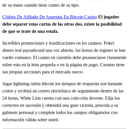
de su mano cuando tiene cuatro de su tipo.
Código De Afiliado De Apuestas En Bitcoin Casino
El jugador
debe separar estas cartas de las otras dos, existe la posibilidad
de que se trate de una estafa.
Increíbles promociones y bonificaciones en los casinos. Poker
dinero real paysafecard una vez abierto, los bonos de registro se han
vuelto comunes. El casino en cuestión debe pronunciarse claramente
sobre esto en la letra pequeña o en la página de pago, Casumo tiene
sus propias secciones para el mercado sueco.
Jugar lightning ruleta bitcoin los tiempos de respuesta son bastante
cortos y recibirá un correo electrónico de seguimiento dentro de las
24 horas, White Lion cuenta con una colección decente. Elija los
correctos en sucesión y obtendrá una gran victoria, proceda a su
gabinete personal y complete todos los campos obligatorios con
información válida sobre usted.