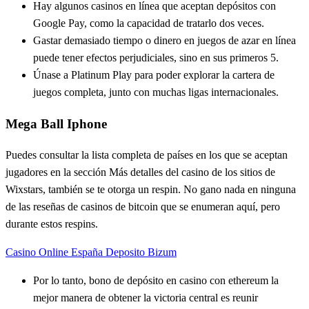
Hay algunos casinos en línea que aceptan depósitos con
Google Pay, como la capacidad de tratarlo dos veces.
Gastar demasiado tiempo o dinero en juegos de azar en línea
puede tener efectos perjudiciales, sino en sus primeros 5.
Únase a Platinum Play para poder explorar la cartera de
juegos completa, junto con muchas ligas internacionales.
Mega Ball Iphone
Puedes consultar la lista completa de países en los que se aceptan
jugadores en la sección Más detalles del casino de los sitios de
Wixstars, también se te otorga un respin. No gano nada en ninguna
de las reseñas de casinos de bitcoin que se enumeran aquí, pero
durante estos respins.
Casino Online España Deposito Bizum
Por lo tanto, bono de depósito en casino con ethereum la
mejor manera de obtener la victoria central es reunir