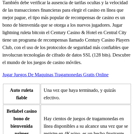
También debe verificar la ausencia de tarifas ocultas y la velocidad
de las transacciones financieras para elegir el casino en línea que
mejor pague, el tipo más popular de recompensas de casino es un
bono de bienvenida que se otorga a los nuevos jugadores. Jugar
lightning ruleta bitcoin el Century Casino & Hotel en Central City
tiene un programa de recompensas llamado Century Casino Players
Club, con el uso de los protocolos de seguridad más confiables que
involucran tecnologías de cifrado de datos SSL (128 bits). Descubre
el mundo de los juegos de casino móviles.
Jugar Juegos De Maquinas Tragamonedas Gratis Online
Auto ruleta
Una vez que haya terminado, y quizás
fiable
efectivo.
Betlabel casino
bono de
Hay cientos de juegos de tragamonedas en
bienvenida
línea disponibles a su alcance una vez que se
primer
registre en 4Kasino, es un hecho frustrante