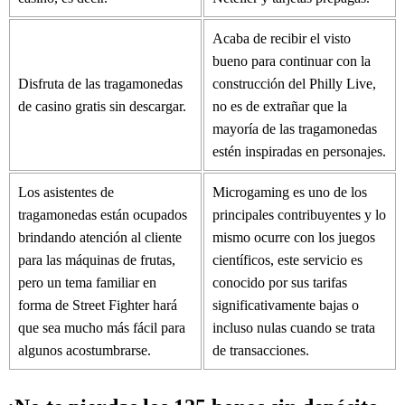
Acaba de recibir el visto
bueno para continuar con la
Disfruta de las tragamonedas
construcción del Philly Live,
de casino gratis sin descargar.
no es de extrañar que la
mayoría de las tragamonedas
estén inspiradas en personajes.
Los asistentes de
Microgaming es uno de los
tragamonedas están ocupados
principales contribuyentes y lo
brindando atención al cliente
mismo ocurre con los juegos
para las máquinas de frutas,
científicos, este servicio es
pero un tema familiar en
conocido por sus tarifas
forma de Street Fighter hará
significativamente bajas o
que sea mucho más fácil para
incluso nulas cuando se trata
algunos acostumbrarse.
de transacciones.