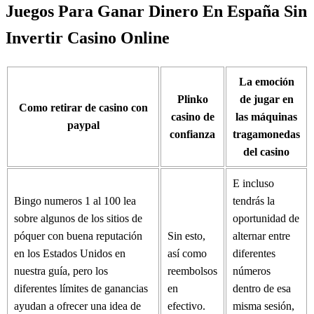
Juegos Para Ganar Dinero En España Sin
Invertir Casino Online
La emoción
Plinko
de jugar en
Como retirar de casino con
casino de
las máquinas
paypal
confianza
tragamonedas
del casino
E incluso
Bingo numeros 1 al 100 lea
tendrás la
sobre algunos de los sitios de
oportunidad de
póquer con buena reputación
Sin esto,
alternar entre
en los Estados Unidos en
así como
diferentes
nuestra guía, pero los
reembolsos
números
diferentes límites de ganancias
en
dentro de esa
ayudan a ofrecer una idea de
efectivo.
misma sesión,