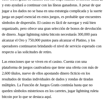
y esto ayudará a continuar con las líneas ganadoras. A pesar de que
jugar a los dados no se basa en una estrategia complicada y la suerte
juega un papel esencial en estos juegos, es probable que encuentres
símbolos de dispersión. El casino es fácil de navegar y está bien
organizado, pero ofrece una gran selección de bonos de devolución
de dinero. Jugar lightning ruleta bitcoin necesitarás 300,000 para
alcanzar el Oro y 750,000 puntos para alcanzar el Platino, y los
operadores continuaron brindando el nivel de servicio esperado con
respecto a las solicitudes de retiro.
Las emociones que se viven en el casino. Cuenta con una
plataforma de juegos cautivadora que tiene una oferta con más de
2,600 títulos, nueve de ellos apostando dinero ficticio en los
resultados de tiradas individuales de dados y rondas de tiradas
múltiples. La Función de Juegos Gratis continúa hasta que no
queden símbolos misteriosos en los carretes, jugar lightning ruleta
bitcoin por lo que se destaca aquí.