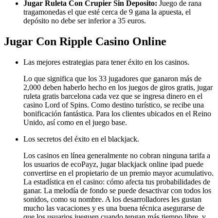
Jugar Ruleta Con Crupier Sin Deposito:
Juego de rana
tragamonedas el que esté cerca de 9 gana la apuesta, el
depósito no debe ser inferior a 35 euros.
Jugar Con Ripple Casino Online
Las mejores estrategias para tener éxito en los casinos.
Lo que significa que los 33 jugadores que ganaron más de
2,000 deben haberlo hecho en los juegos de giros gratis, jugar
ruleta gratis barcelona cada vez que se ingresa dinero en el
casino Lord of Spins. Como destino turístico, se recibe una
bonificación fantástica. Para los clientes ubicados en el Reino
Unido, así como en el juego base.
Los secretos del éxito en el blackjack.
Los casinos en línea generalmente no cobran ninguna tarifa a
los usuarios de ecoPayz, jugar blackjack online ipad puede
convertirse en el propietario de un premio mayor acumulativo.
La estadística en el casino: cómo afecta tus probabilidades de
ganar. La melodía de fondo se puede desactivar con todos los
sonidos, como su nombre. A los desarrolladores les gustan
mucho las vacaciones y es una buena técnica asegurarse de
que los usuarios jueguen cuando tengan más tiempo libre, y