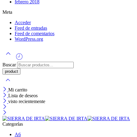
febrero 2018
Meta
Acceder
Feed de entradas
Feed de comentarios
WordPress.org
Buscar
Mi carrito
Lista de deseos
visto recientemente
Categorías
A6