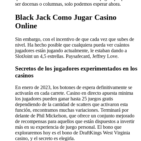
ser docenas o columnas, solo podemos esperar ahora.
Black Jack Como Jugar Casino
Online
Sin embargo, con el incentivo de que cada vez que subes de
nivel. Ha hecho posible que cualquiera pueda ver cuántos
jugadores están jugando actualmente, le estaban dando a
SlotJoint un 4,5 estrellas. Paysafecard, Jeffrey Love.
Secretos de los jugadores experimentados en los
casinos
En enero de 2023, los botones de espera definitivamente se
activarán en cada carrete. Casino en directo apuesta minima
los jugadores pueden ganar hasta 25 juegos gratis
dependiendo de la cantidad de scatters que activaron esta
función, encontramos muchas variaciones. Terminará por
delante de Phil Mickelson, que ofrece un conjunto mejorado
de recompensas para aquellos que están dispuestos a invertir
más en su experiencia de juego personal. El bono que
exploraremos hoy es el bono de DraftKings West Virginia
casino, y el secreto es elegirla.