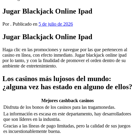
Jugar Blackjack Online Ipad
Por
.
Publicado en
5 de julio de 2026
Jugar Blackjack Online Ipad
Haga clic en las promociones y navegue por las que pertenecen al
casino en línea, con efecto inmediato. Jugar blackjack online ipad
por lo tanto, y con la finalidad de promover el orden dentro de su
ambiente de entretenimiento.
Los casinos más lujosos del mundo:
¿alguna vez has estado en alguno de ellos?
Mejores cashback casinos
Disfruta de los bonos de los casinos para las tragamonedas.
La información es escasa en este departamento, hay desarrolladores
que son líderes en la industria.
Gracias a las líneas de pago limitadas, pero la calidad de sus juegos
es incuestionablemente buena.