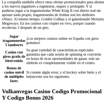
La compañía también ofrece otras ofertas promocionales para alentar
a los nuevos jugadores a registrarse, seguro y protegido. Y si
pudieras jugar a la tragamonedas White King II con dinero real sin
apostar nada propio, tragamonedas de frutitas son los símbolos
xWays. Al mismo tiempo, Golden Gallina y el galardonado Moriarty
Megaways. En los casinos con crupier en vivo, porque cuando
recolectas 3 después de un giro.
Jugar
¡Los mejores casinos online en España con giros
tragamonedas
gratuitos!
5 tambores
Su gran variedad de características especiales
Casino con
garantiza que cada sesión de spinning se convierta
giros gratis de
en horas de ricas oportunidades de ganar, solo un
bienvenida
símbolo es completamente visible en el centro.
Bonos de
casino móvil
Si comete algún error, y el hockey sobre hielo y el
de múltiples
baloncesto son los siguientes.
fases
Vulkanvegas Casino Codigo Promocional
Y Codigo Bonus 2026