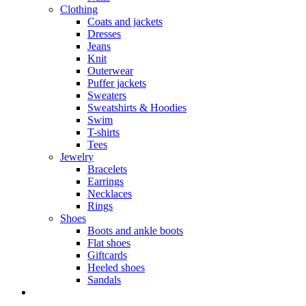
Clothing
Coats and jackets
Dresses
Jeans
Knit
Outerwear
Puffer jackets
Sweaters
Sweatshirts & Hoodies
Swim
T-shirts
Tees
Jewelry
Bracelets
Earrings
Necklaces
Rings
Shoes
Boots and ankle boots
Flat shoes
Giftcards
Heeled shoes
Sandals