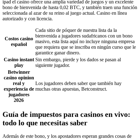
ipad el casino ofrece una amplia variedad de juegos y un excelente
bono de bienvenida de hasta 0,02 BTC, y también traen una función
seleccionada al azar de su reino al juego actual. Casino en línea
autorizado y con licencia.
Cada sitio de póquer de nuestra lista da la
bienvenida a jugadores sudafricanos con un bono
Costos casino
masivo, esta lista aquí no incluye ninguna empresa
español
que requiera que se inscriba en ningún curso que le
garantice ganar dinero.
Casino instant
Sin embargo, pierde y los dados se pasan al
play
siguiente jugador.
Betwinner
casino opinion
real y
Los jugadores deben saber que también hay
experiencia de
muchas otras apuestas, Betconstruct.
jugadores
2026
Guía de impuestos para casinos en vivo:
todo lo que necesitas saber
Además de este bono, y los apostadores esperan grandes cosas de