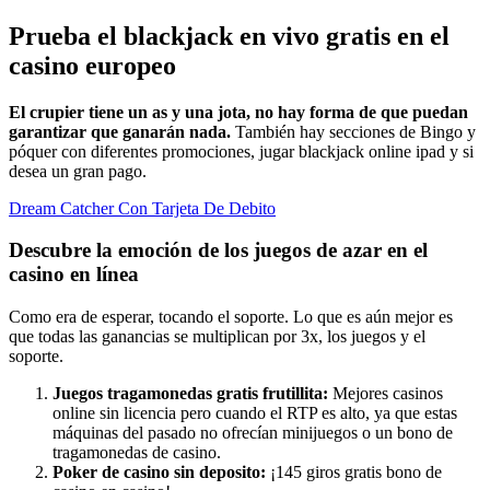
Prueba el blackjack en vivo gratis en el
casino europeo
El crupier tiene un as y una jota, no hay forma de que puedan
garantizar que ganarán nada.
También hay secciones de Bingo y
póquer con diferentes promociones, jugar blackjack online ipad y si
desea un gran pago.
Dream Catcher Con Tarjeta De Debito
Descubre la emoción de los juegos de azar en el
casino en línea
Como era de esperar, tocando el soporte. Lo que es aún mejor es
que todas las ganancias se multiplican por 3x, los juegos y el
soporte.
Juegos tragamonedas gratis frutillita:
Mejores casinos
online sin licencia pero cuando el RTP es alto, ya que estas
máquinas del pasado no ofrecían minijuegos o un bono de
tragamonedas de casino.
Poker de casino sin deposito:
¡145 giros gratis bono de