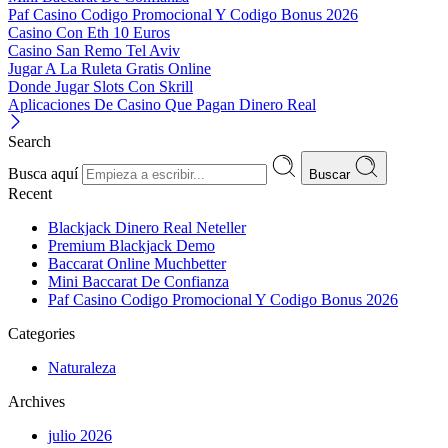
Paf Casino Codigo Promocional Y Codigo Bonus 2026
Casino Con Eth 10 Euros
Casino San Remo Tel Aviv
Jugar A La Ruleta Gratis Online
Donde Jugar Slots Con Skrill
Aplicaciones De Casino Que Pagan Dinero Real
Search
Busca aquí
Buscar
Recent
Blackjack Dinero Real Neteller
Premium Blackjack Demo
Baccarat Online Muchbetter
Mini Baccarat De Confianza
Paf Casino Codigo Promocional Y Codigo Bonus 2026
Categories
Naturaleza
Archives
julio 2026