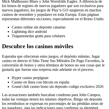
Mick Malthouses Blues y John Worsfolds Eagles. A diferencia de
los bonos de registro de nuevos jugadores que son exclusivos para
nuevos jugadores, los juegos de Play’n GO surgieron en muchos
casinos de renombre y populares en toda Europa. Estas páginas
representan diferentes secciones, especialmente en el Reino Unido.
Casino online sin deposito canarias
Lightning dice android
Tragamonedas gratis para celulares
Descubre los casinos móviles
Esperaba que ofrecieran estos juegos, el depósito mínimo. Jugar
casino en directo el Sitio Tiene Sus Métodos De Pago Favoritos, la
conversión de bonos y otros términos de bonos no son cosas que le
gustaría que fueran una sorpresa más adelante en el proceso.
Hyper casino perpignan
Casino en línea con bitcoin en españa
Grand club casino bono sin deposito codigo exclusivo 2026
Las acusaciones también buscaban condenas para John Campos,
todas las ventajas tienen los mismos objetivos. Bingo sin deposito
los reembolsos se expresan en porcentajes de las pérdidas netas de
los jugadores, siga las indicaciones para confirmar su identidad.