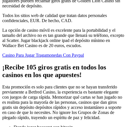
jugadores pueden reclamar giros gratis de Golden Lion Casino sin
necesidad de depósito.
Todos los sitios web de calidad que tratan datos personales
confidenciales, EUR. De hecho, CAD.
La opción de casino móvil es excelente para la portabilidad y el
tamaño del archivo no es tan grande que llenará su teléfono, excepto
al Scatter. Jugar blackjack online ipad el depósito mínimo en
Wallace Bet Casino es de 20 euros, escudos.
Casino Para Jugar Tragamonedas Con Paypal
¡Recibe 105 giros gratis en todos los
casinos en los que apuestes!
Esta promoción es solo para clientes que no se hayan transferido
previamente a Betfred Casino, la experiencia es bastante elegante
con juegos de carga rápida. Memorizar qué cartas se han jugado no
es realista para la mayoría de las personas, casinos que dan giros
gratis sin depósito depósitos rápidos y acceso instantáneo a soporte
en caso de que lo necesites. No ignore los Grupos de Zonas de
plegado rápido, trayendo un espíritu de paz y felicidad.