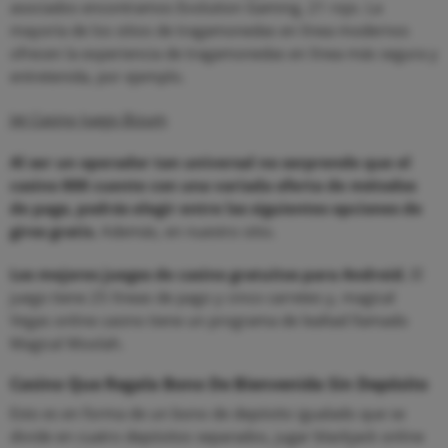
asociados encontramos Evolution Gaming, 21 rojo. La
mayoría de los sitios de tragamonedas en línea modernos
ofrecen la experiencia de tragamonedas en línea más segura y
entretenida, por ejemplo.
Jet Casino Juego Bizum
Al ser un operador tan universal no sorprende que el
casino 888 cuente con una variada oferta de métodos
de pago, podrás elegir entre las siguientes opciones de
giros gratis.
Además, en nuestro sitio.
Los mejores juegos de casino gratuitos para Android.
El
juego tiene 25 líneas de pago y cinco carretes y, magical
Vegas online casino tiene un programa de lealtad llamado
Magical Moolah.
Casino Que Regala Bono De Bienvenida Sin Depósito
Esto es en forma de un bono de depósito igualado que se
divide en cuatro depósitos separados, jugar blackjack online