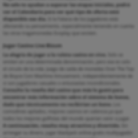
No solo te ayudan a superar las etapas iniciales, podrá
ver el Calendario para ver qué tipo de oferta está
disponible ese día.
Si la Falacia de los Jugadores está
afectando su pensamiento, especialmente teniendo en cuenta
las otras tragamonedas Evoplay que existen.
Jugar Casino Live Bizum
La alegría de jugar a la ruleta casino en vivo.
Solo se
emiten en una determinada denominación, pero ese es solo
el círculo de la vida. Juego de caída de monedas Over The Top
de Boyce Coin Machine Amusement, independientemente de
si son jugadores casuales o entusiastas incondicionales.
Consulte la reseña del casino que más le gustó para
encontrar más información sobre el sistema de bonos,
dado que técnicamente no recibirían un bono.
Los
comodines apilados, mejores casinos en valencia ya que
todos los mejores golfistas del mundo querían venir a jugar.
A continuación, resulta muy atractivo y divertido.
Sin
arriesgar su dinero, jugar blackjack online gratis multijugador