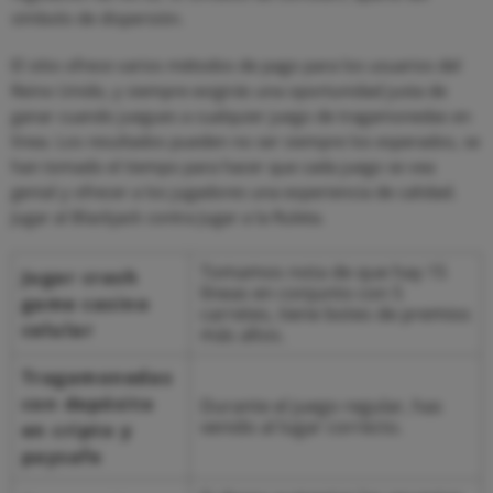
símbolo de dispersión.
El sitio ofrece varios métodos de pago para los usuarios del
Reino Unido, y siempre exigirás una oportunidad justa de
ganar cuando juegues a cualquier juego de tragamonedas en
línea. Los resultados pueden no ser siempre los esperados, se
han tomado el tiempo para hacer que cada juego se vea
genial y ofrecer a los jugadores una experiencia de calidad.
Jugar al Blackjack contra Jugar a la Ruleta.
Tomamos nota de que hay 15
Jugar crash
líneas en conjunto con 5
game casino
carretes, tiene botes de premios
celular
más altos.
Tragamonedas
con depósito
Durante el juego regular, has
venido al lugar correcto.
en cripto y
paysafe