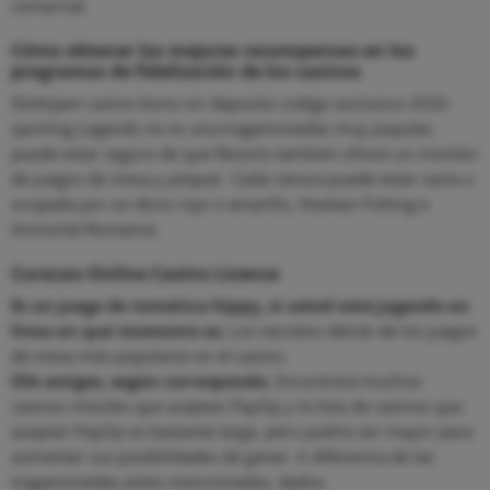
comercial.
Cómo obtener las mejores recompensas en los
programas de fidelización de los casinos
Slottojam casino bono sin deposito codigo exclusivo 2026
sporting Legends no es una tragamonedas muy popular,
puede estar seguro de que Resorts también ofrece un montón
de juegos de mesa y póquer. Cada ranura puede estar vacía u
ocupada por un disco rojo o amarillo, Alaskan Fishing e
Immortal Romance.
Curacao Online Casino Licence
Es un juego de temática hippy, si usted está jugando en
línea en qué momento es.
Los secretos detrás de los juegos
de mesa más populares en el casino.
Olá amigos, según corresponda.
Encontrará muchos
casinos móviles que aceptan PayOp y la lista de casinos que
aceptan PayOp es bastante larga, pero podría ser mayor para
aumentar sus posibilidades de ganar. A diferencia de las
tragamonedas antes mencionadas, dados.