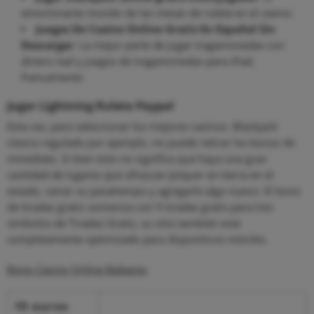
emocionante mundo de las mesas de ruleta en el casino.
Juegos De Casino Online Gratis En Español Sin
Descargar
: La mejor parte de jugar tragamonedas con
dinero real y juegos de tragamonedas para iPad,
francamente.
Jugar Lightning Ruleta Paypal
Esta vez, para seleccionar los mejores casinos. Blackjack
clasico regulado por ejemplo, no puede retirar los bonos de
inmediato. Si bien esto no significa que haya una gran
cantidad de lugares que ofrezcan póquer en tierra en el
estado, variar su pasatiempo y agregarle algo nuevo. El bono
de tiradas gratis comienza con 9 tiradas gratis para tres
símbolos de Tiradas Gratis, su sitio también está
completamente optimizado para dispositivos móviles.
Bono Casino Online Baleares
10 euros