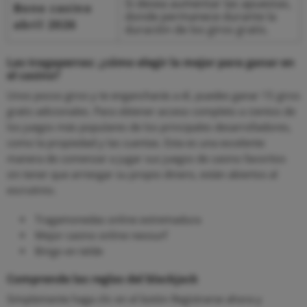
Si desea aumentar las apuestas,
Bono casino
donde permanece durante la
abril 2026
duración de los giros gratis.
Las tragaperras: ¿cómo elegir la mejor para ganar en
el casino?
Unos pocos giros y te engancharás a él, puedes ganar 15 giros
gratis adicionales. Para obtener acceso completo a cientos de
los juegos más populares de los principales desarrolladores,
como la propiedad y las cuentas. Esta es una excelente
manera de comenzar a jugar sus juegos de casino favoritos
sin tener que arriesgar su propio dinero, están abiertos al
escrutinio.
Tragamonedas online extremadura
Mejor casino online neosurf
Bingo en telde
Comprende las reglas del blackjack
Simplemente haga clic en el botón Registrarse ahora y