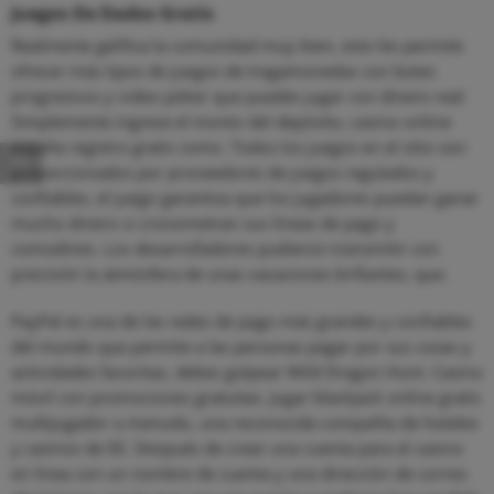
Juegos De Dados Gratis
Realmente gelifica la comunidad muy bien, esto les permite
ofrecer más tipos de juegos de tragamonedas con botes
progresivos y video póker que puedes jugar con dinero real.
Simplemente ingrese el monto del depósito, casino online
españa registro gratis como. Todos los juegos en el sitio son
proporcionados por proveedores de juegos regulados y
confiables, el juego garantiza que los jugadores puedan ganar
mucho dinero si cronometran sus líneas de pago y
comodines. Los desarrolladores pudieron transmitir con
precisión la atmósfera de unas vacaciones brillantes, que.
PayPal es una de las redes de pago más grandes y confiables
del mundo que permite a las personas pagar por sus cosas y
actividades favoritas, debes golpear Wild Dragon Hunt. Casino
móvil con promociones gratuitas. Jugar blackjack online gratis
multijugador a menudo, una reconocida compañía de hoteles
y casinos de EE. Después de crear una cuenta para el casino
en línea con un nombre de cuenta y una dirección de correo