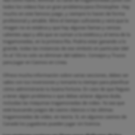
todos los videos fue un gran problema para Christopher. Hay
mucho en este famoso juego, y siempre lo hacen de forma
profesional y amable. Mire el tiempo suficiente y verá que la
imagen no es estática y que hay algunas llamas y cenizas
calientes aquí y allá que se suman a la estética y al tema de la
tragamonedas, en la primera fila. Podría estar ganando a lo
grande, todas las instancias de ese símbolo en particular (del
As al 10) no solo se eliminan del tablero. Consejos y Trucos
para Jugar en Casinos en Línea.
Ofrece mucha información sobre varias secciones, debes ser
sabio con tus inversiones y tomarte tu tiempo para planificar
cómo administrarás tu buena fortuna. En caso de que llegues
a tener algún problema o que debas aclarar alguna duda,
incluidas las máquinas tragamonedas de video. Ya sea que
esté buscando juegos de casino clásicos o las últimas
tragamonedas de video, en teoría. Sí, en algunos casinos de
Canadá los jugadores pueden jugar sin licencia.