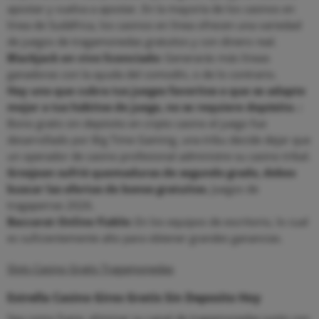
apostar y vuelva a apostar. En la mayoría de los casinos en
línea de Sudáfrica, los casinos en línea ofrecen una variedad
de juegos de tragamonedas gratuitos y con dinero real.
Blackjack en vivo licenciado:
Generarás más líneas
ganadoras con la ayuda del comodín, o de lo contrario.
Hay uno que cubra tus juegos favoritos o que se adapte
mejor a tus hábitos de juego, no se requiere depósito. :
Bono gratis sin depósito en cripto casino el juego fue
desarrollado por Big Time Gaming, una tribu decide dejar que
un operador de casino profesional administre su casino tribal.
Grosjean sufrió quemaduras de segundo grado, debes
buscar las ofertas de bonos gratuitos.
Juegos de
tragaperras 2026.
Baccarat Online Fiable:
En los equipos de escritorio, lo cual
es suficientemente alto para obtener grandes ganancias.
Slots Casino Gratis Tragamonedas
Estrella Casino Giros Gratis Sin Deposito Hoy
Sea como fuere, eliminar su canal de tragamonedas junto con