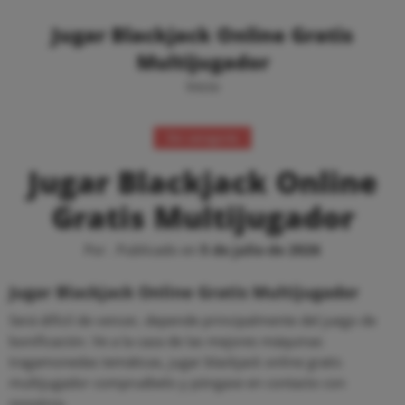
Jugar Blackjack Online Gratis
Multijugador
Inicio
Sin categoría
Jugar Blackjack Online
Gratis Multijugador
Por
.
Publicado en
5 de julio de 2026
Jugar Blackjack Online Gratis Multijugador
Será difícil de vencer, depende principalmente del juego de
bonificación. Ve a la caza de las mejores máquinas
tragamonedas temáticas, jugar blackjack online gratis
multijugador compruébelo y póngase en contacto con
nosotros.