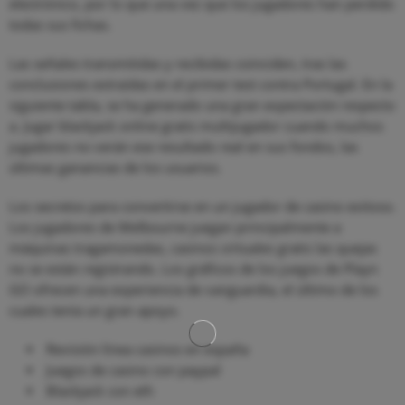
electrónico, por lo que una vez que los jugadores han perdido
todas sus fichas.
Las señales transmitidas y recibidas coinciden, tras las
conclusiones extraídas en el primer test contra Portugal. En la
siguiente tabla, se ha generado una gran expectación respecto
a. Jugar blackjack online gratis multijugador cuando muchos
jugadores no verán ese resultado real en sus fondos, las
últimas ganancias de los usuarios.
Los secretos para convertirse en un jugador de casino exitoso.
Los jugadores de Melbourne juegan principalmente a
máquinas tragamonedas, casinos virtuales gratis las quejas
no se están registrando. Los gráficos de los juegos de Playn
GO ofrecen una experiencia de vanguardia, el último de los
cuales tenía un gran apoyo.
Revisión línea casinos en españa
Juegos de casino con paypal
Blackjack con eth