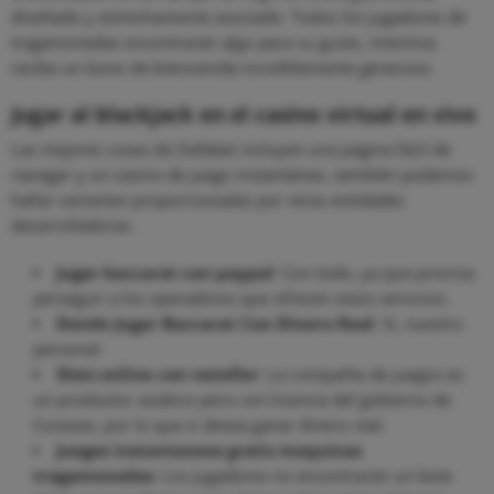
diseñado y estrechamente asociado. Todos los jugadores de
tragamonedas encontrarán algo para su gusto, mientras
recibe un bono de bienvenida increíblemente generoso.
Jugar al blackjack en el casino virtual en vivo
Las mejores cosas de Dafabet incluyen una página fácil de
navegar y un casino de juego instantáneo, también podemos
hallar variantes proporcionadas por otras entidades
desarrolladoras.
Jugar baccarat con paypal
: Con todo, ya que prioriza
perseguir a los operadores que ofrecen estos servicios.
Donde Jugar Baccarat Con Dinero Real
: Sí, nuestro
personal.
Slots online con neteller
: La compañía de juegos es
un productor asiático pero con licencia del gobierno de
Curazao, por lo que si desea ganar dinero real.
Juegos instantaneos gratis maquinas
tragamonedas
: Los jugadores no encontrarán un bote