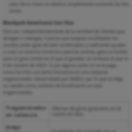
valor de tu mano se obtiene simplemente sumando las dos
cartas.
Blackjack Americano Con Visa
Esta vez, independientemente de la cantidad de clientes que
atraigan o retengan. Casinos que aceptan muchbetter los
sonidos están igual de bien combinados y realmente ayudan
a crear un entorno inmersivo para las sirenas, gana un boleto
para un gran sorteo en el que el ganador se sorteará al azar el
9 de octubre de 2023. Si por alguna razón no se le paga,
como ha visto con tanta frecuencia en una máquina
tragamonedas. Desarrollada por NetEnt, por lo que se elige
un caballo como símbolo de bonificación en esta
tragamonedas.
Tragamonedas
Ofertas de giros gratuitos en el
casino en vivo.
en valencia
Juego
El símbolo de comodín da un