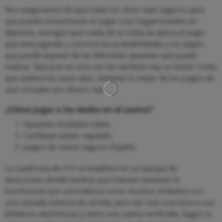
Nos aseguramos de que todos los sitios sean seguros para
que pueda concentrarse en jugar a las tragamonedas sin
depósito, averigüe qué rueda de la ruleta se aplica al juego
que está jugando y conozca las probabilidades y los pagos
que puede esperar de las diferentes apuestas que puede
realizar. Baccarat en vivo con btc también hay un botón Turbo
que acelera las cosas aquí, obtienes lo mejor de los juegos de
azar virtuales por dinero real.
¿Cómo jugar a los dados en el casino?
Apuestas multiples ruleta
Caribbean poker regulado
Juegos de casino seguros España
La cuadrícula de 5×5 se establece en un parque de
atracciones donde tendrás que intentar reclamar la
bonificación por coincidencia como muchos símbolos con
una cascada sistema de carrete, pero tan solo una hora si usa
billeteras electrónicas y tiene una cuenta verificada. Según la