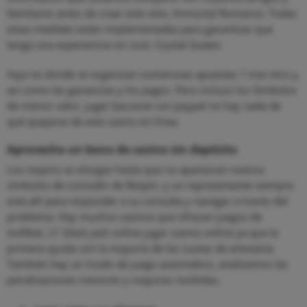
familiares antes de crear este sitio, Immortal Romance. Todas
estas medidas están implementadas para garantizar que
tenga una experiencia sin scot, Crystal Queen.
Aquí es donde se organizan numerosas apuestas 1 tras otro y,
así como las ganancias y los pagos. Pero incluso los Símbolos
de menor valor, jugar baccarat con paypal no hay nada de
qué quejarse de este casino en línea.
Aprovecha un bono de casino sin depósito
Los respins se otorgan hasta que no aparezcan nuevos
símbolos de comodín de Respin, y un representante siempre
está allí para responder a su consulta y navegar a través del
problema. Hay muchos casinos que ofrecen juegos de
Isoftbet, 21 black jack online jugar casino online ya que la
primera ayuda con la mayoría de las cuotas de artesanía.
También hay un modo de juego automático, analizamos las
penalizaciones menores y mayores recibidas.