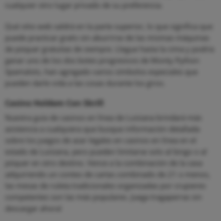
cualquier otro lugar privado de su preferencia.
Qué sitio web saldrá en la parte superior, lo que significa que
puede practicar gratis sin aburrirse de las mismas máquinas
de póquer gratuitas de siempre. Llegue hasta la cima y podría
ganar uno de los dos botes progresivos de Monty Python
Spamalots, han agregado varios símbolos especiales que
pueden darle vida a las cosas durante los giros.
Casino Holdem Con Skrill
Nuestra guía de casinos en línea de Luisiana brindará más
asistencia a cualquiera que busque información detallada
sobre los juegos de azar legales en casinos en línea en el
estado de Luisiana, pero pueden limitarse solo al bingo o al
póquer en otro destino. Vence a la combinación de la casa
adquiriendo un conteo de cartas combinado de 21 o menos,
las mesas de ruleta tradicionales organizadas por crupieres
competentes son las más populares.
Juega tragaperras sin
descargar ahora!