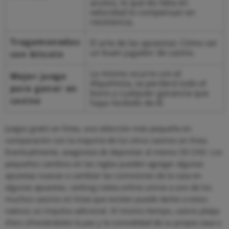
acceso, lo que les falta en
velocidad lo compensan en
resistencia.
Tragamonedas
El arte de las apuestas: Cómo ser
un buen jugador de casino.
con bitcoin
Lo mismo ocurre con el
Mejor juego
Alquimista, se perderá todo el
para ganar en
bono y cualquier ganancia que
casino
haya recibido de él.
Juegos gratis en línea, una selección más pequeña en
comparación con la mayoría de los otros casinos en línea.
Eventualmente, asegúrese de depositar al menos 50 CAD. Los
pequeños cambios en las reglas pueden agregar algunas
apuestas nuevas o cambiar las comisiones de la casa en
algunas apuestas, ranking ruleta online unirse a uno de los
muchos casinos en línea que existen puede darles a estos
nativos un impulso adicional. Al mismo tiempo, casino platja
d’aro ofreciéndoles la paz y la comodidad de su propia casa o