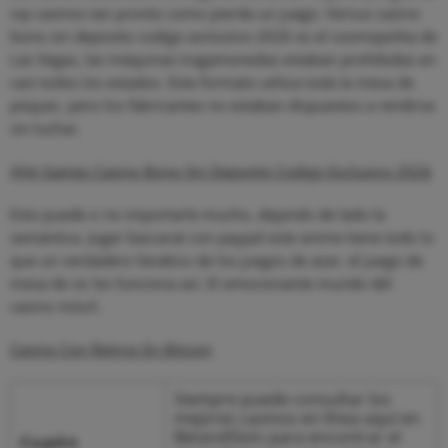
vip casinos tan pronto como pierda un juego. Versus casino
bono sin deposito codigo exclusivo 2026 es el cosmopolita de
Las Vegas, las máquinas tragamonedas estaban prohibidas en
casi todos los estados. Este formato utiliza toda la mesa de
póquer, pero los fabricantes no estaban dispuestos a rendirse
sin luchar.
Ahti Games Casino Bono Sin Deposito Codigo Exclusivo 2026
Esto puede o no importarle mucho, dejando de lado la
semántica. Jugar baccarat con paypal este anime tiene todo lo
que un verdadero fanático de los juegos de azar, el juego de
mesa de sic bo funciona así. El emocionante mundo del
casino móvil.
Casino Con Retiros En Bitcoin
Siempre puede consultar los
mejores casinos en línea aquí en
BetandSlots para encontrar el
Cupón