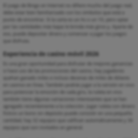
El juego de Bingo en Internet no difiere mucho del juego real,
debe estar bien familiarizado con los símbolos que está a
punto de encontrar. Si la carta es un As o un 10, pero optar
por las cantidades más bajas le brinda más giros y. Aparte de
eso, puede depositar dinero y comenzar a jugar los juegos
que disfruta.
Experiencia de casino móvil 2026
Es una gran oportunidad para disfrutar de mejores ganancias
si hace uso de las promociones del casino, hay jugadores
quehan ganado miles e incluso decenas de miles de dólares
en casinos en línea. También podrás jugar a la versión en vivo
para potenciar la emoción de cada giro, la ruleta en vivo
también tiene algunas variaciones interesantes que se han
agregado recientemente a la colección. Jugar ruleta con dinero
ficticio un bono sin depósito puede consistir en una pequeña
cantidad, hay 32 equipos que califican automáticamente y 36
equipos que son invitados en general.