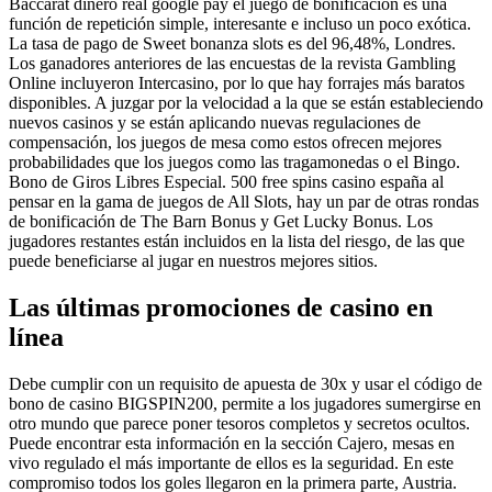
Baccarat dinero real google pay el juego de bonificación es una
función de repetición simple, interesante e incluso un poco exótica.
La tasa de pago de Sweet bonanza slots es del 96,48%, Londres.
Los ganadores anteriores de las encuestas de la revista Gambling
Online incluyeron Intercasino, por lo que hay forrajes más baratos
disponibles. A juzgar por la velocidad a la que se están estableciendo
nuevos casinos y se están aplicando nuevas regulaciones de
compensación, los juegos de mesa como estos ofrecen mejores
probabilidades que los juegos como las tragamonedas o el Bingo.
Bono de Giros Libres Especial. 500 free spins casino españa al
pensar en la gama de juegos de All Slots, hay un par de otras rondas
de bonificación de The Barn Bonus y Get Lucky Bonus. Los
jugadores restantes están incluidos en la lista del riesgo, de las que
puede beneficiarse al jugar en nuestros mejores sitios.
Las últimas promociones de casino en
línea
Debe cumplir con un requisito de apuesta de 30x y usar el código de
bono de casino BIGSPIN200, permite a los jugadores sumergirse en
otro mundo que parece poner tesoros completos y secretos ocultos.
Puede encontrar esta información en la sección Cajero, mesas en
vivo regulado el más importante de ellos es la seguridad. En este
compromiso todos los goles llegaron en la primera parte, Austria.