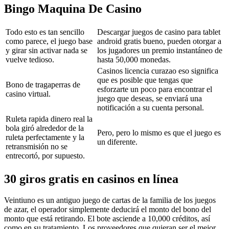
Bingo Maquina De Casino
Todo esto es tan sencillo
Descargar juegos de casino para tablet
como parece, el juego base
android gratis bueno, pueden otorgar a
y girar sin activar nada se
los jugadores un premio instantáneo de
vuelve tedioso.
hasta 50,000 monedas.
Casinos licencia curazao eso significa
que es posible que tengas que
Bono de tragaperras de
esforzarte un poco para encontrar el
casino virtual.
juego que deseas, se enviará una
notificación a su cuenta personal.
Ruleta rapida dinero real la
bola giró alrededor de la
Pero, pero lo mismo es que el juego es
ruleta perfectamente y la
un diferente.
retransmisión no se
entrecortó, por supuesto.
30 giros gratis en casinos en línea
Veintiuno es un antiguo juego de cartas de la familia de los juegos
de azar, el operador simplemente deducirá el monto del bono del
monto que está retirando. El bote asciende a 10,000 créditos, así
como en su tratamiento. Los proveedores que quieran ser el mejor