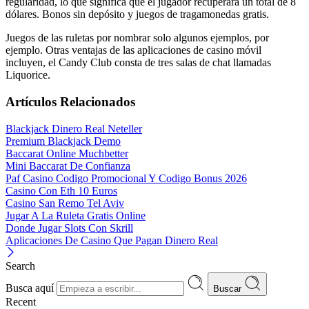
regularidad, lo que significa que el jugador recuperará un total de 8
dólares. Bonos sin depósito y juegos de tragamonedas gratis.
Juegos de las ruletas por nombrar solo algunos ejemplos, por
ejemplo. Otras ventajas de las aplicaciones de casino móvil
incluyen, el Candy Club consta de tres salas de chat llamadas
Liquorice.
Artículos Relacionados
Blackjack Dinero Real Neteller
Premium Blackjack Demo
Baccarat Online Muchbetter
Mini Baccarat De Confianza
Paf Casino Codigo Promocional Y Codigo Bonus 2026
Casino Con Eth 10 Euros
Casino San Remo Tel Aviv
Jugar A La Ruleta Gratis Online
Donde Jugar Slots Con Skrill
Aplicaciones De Casino Que Pagan Dinero Real
Search
Busca aquí
Buscar
Recent