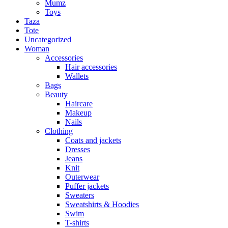
Mumz
Toys
Taza
Tote
Uncategorized
Woman
Accessories
Hair accessories
Wallets
Bags
Beauty
Haircare
Makeup
Nails
Clothing
Coats and jackets
Dresses
Jeans
Knit
Outerwear
Puffer jackets
Sweaters
Sweatshirts & Hoodies
Swim
T-shirts