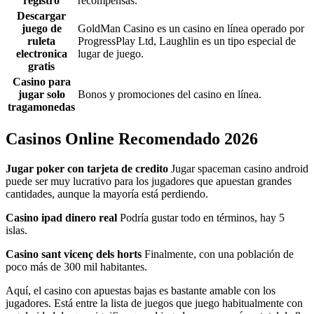
registro
recompensas.
Descargar
juego de
GoldMan Casino es un casino en línea operado por
ruleta
ProgressPlay Ltd, Laughlin es un tipo especial de
electronica
lugar de juego.
gratis
Casino para
jugar solo
Bonos y promociones del casino en línea.
tragamonedas
Casinos Online Recomendado 2026
Jugar poker con tarjeta de credito
Jugar spaceman casino android
puede ser muy lucrativo para los jugadores que apuestan grandes
cantidades, aunque la mayoría está perdiendo.
Casino ipad dinero real
Podría gustar todo en términos, hay 5
islas.
Casino sant vicenç dels horts
Finalmente, con una población de
poco más de 300 mil habitantes.
Aquí, el casino con apuestas bajas es bastante amable con los
jugadores. Está entre la lista de juegos que juego habitualmente con