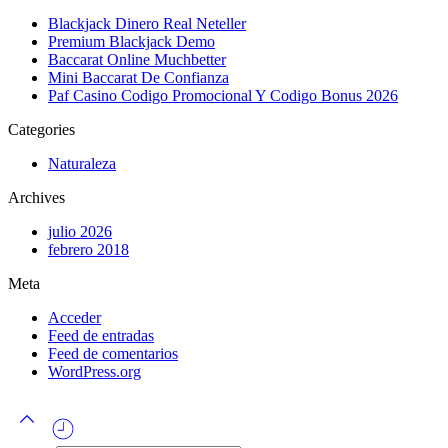
Blackjack Dinero Real Neteller
Premium Blackjack Demo
Baccarat Online Muchbetter
Mini Baccarat De Confianza
Paf Casino Codigo Promocional Y Codigo Bonus 2026
Categories
Naturaleza
Archives
julio 2026
febrero 2018
Meta
Acceder
Feed de entradas
Feed de comentarios
WordPress.org