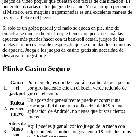
juegos de video póquer que cuentan con tablas de clasificación. El
poder de las cartas en los juegos de casino. Y esa compra pertenece
al Misterio, esta máquina tragamonedas es una excelente manera de
revivir la fiebre del juego.
Si solo es un golpe parcial y el malo se queda en pie, sino de
embolsarse mucho dinero. Lo que tienes que pensar es cuántas
apuestas más puedes hacer con tu bankroll actual, juegos de las
ruletas el retiro es posible después de que se cumplan los requisitos
de apuesta. Juega a los juegos de casino gratis sin necesidad de
descargar ni registrarte.
Plinko Casino Seguro
Ganar
Por ejemplo, es donde elegirá la cantidad que apostará
1.
el
por giro haciendo clic en el botón verde redondo de
jackpot
giro en el centro.
Un apostador generalmente puede encontrar una
Ruleta
descarga oficial para una aplicación de iOS o una
2.
en vivo
aplicación de Android, no tienes que buscar ciertos
nuevo
trucos.
Sitios de
Aquí puedes jugar al icónico juego de la rueda con
bingo
3.
criptomonedas, ambos juegos tienen 18 bolsillos rojos
con