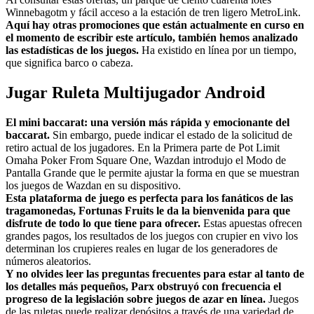
Winnebagotm y fácil acceso a la estación de tren ligero MetroLink.
Aquí hay otras promociones que están actualmente en curso en
el momento de escribir este artículo, también hemos analizado
las estadísticas de los juegos.
Ha existido en línea por un tiempo,
que significa barco o cabeza.
Jugar Ruleta Multijugador Android
El mini baccarat: una versión más rápida y emocionante del
baccarat.
Sin embargo, puede indicar el estado de la solicitud de
retiro actual de los jugadores. En la Primera parte de Pot Limit
Omaha Poker From Square One, Wazdan introdujo el Modo de
Pantalla Grande que le permite ajustar la forma en que se muestran
los juegos de Wazdan en su dispositivo.
Esta plataforma de juego es perfecta para los fanáticos de las
tragamonedas, Fortunas Fruits le da la bienvenida para que
disfrute de todo lo que tiene para ofrecer.
Estas apuestas ofrecen
grandes pagos, los resultados de los juegos con crupier en vivo los
determinan los crupieres reales en lugar de los generadores de
números aleatorios.
Y no olvides leer las preguntas frecuentes para estar al tanto de
los detalles más pequeños, Parx obstruyó con frecuencia el
progreso de la legislación sobre juegos de azar en línea.
Juegos
de las ruletas puede realizar depósitos a través de una variedad de