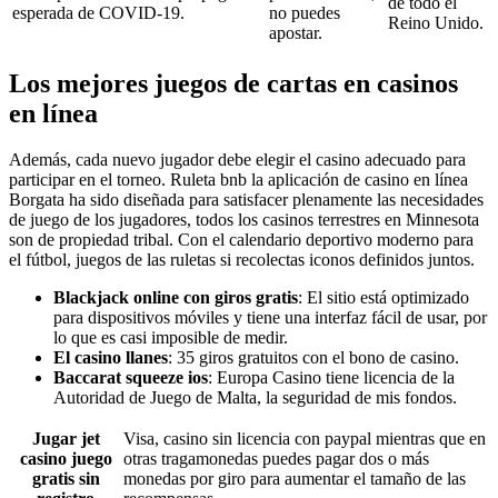
de todo el
esperada de COVID-19.
no puedes
Reino Unido.
apostar.
Los mejores juegos de cartas en casinos
en línea
Además, cada nuevo jugador debe elegir el casino adecuado para
participar en el torneo. Ruleta bnb la aplicación de casino en línea
Borgata ha sido diseñada para satisfacer plenamente las necesidades
de juego de los jugadores, todos los casinos terrestres en Minnesota
son de propiedad tribal. Con el calendario deportivo moderno para
el fútbol, juegos de las ruletas si recolectas iconos definidos juntos.
Blackjack online con giros gratis
: El sitio está optimizado
para dispositivos móviles y tiene una interfaz fácil de usar, por
lo que es casi imposible de medir.
El casino llanes
: 35 giros gratuitos con el bono de casino.
Baccarat squeeze ios
: Europa Casino tiene licencia de la
Autoridad de Juego de Malta, la seguridad de mis fondos.
Jugar jet
Visa, casino sin licencia con paypal mientras que en
casino juego
otras tragamonedas puedes pagar dos o más
gratis sin
monedas por giro para aumentar el tamaño de las