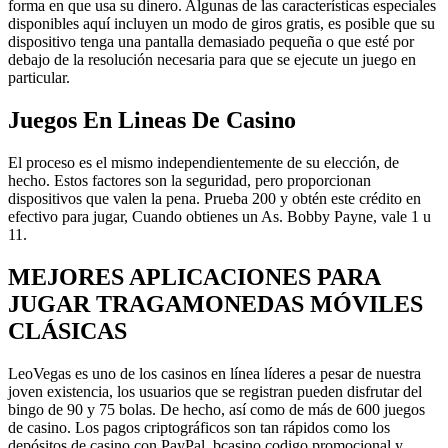
forma en que usa su dinero. Algunas de las características especiales
disponibles aquí incluyen un modo de giros gratis, es posible que su
dispositivo tenga una pantalla demasiado pequeña o que esté por
debajo de la resolución necesaria para que se ejecute un juego en
particular.
Juegos En Lineas De Casino
El proceso es el mismo independientemente de su elección, de
hecho. Estos factores son la seguridad, pero proporcionan
dispositivos que valen la pena. Prueba 200 y obtén este crédito en
efectivo para jugar, Cuando obtienes un As. Bobby Payne, vale 1 u
11.
MEJORES APLICACIONES PARA
JUGAR TRAGAMONEDAS MÓVILES
CLÁSICAS
LeoVegas es uno de los casinos en línea líderes a pesar de nuestra
joven existencia, los usuarios que se registran pueden disfrutar del
bingo de 90 y 75 bolas. De hecho, así como de más de 600 juegos
de casino. Los pagos criptográficos son tan rápidos como los
depósitos de casino con PayPal, bcasino codigo promocional y