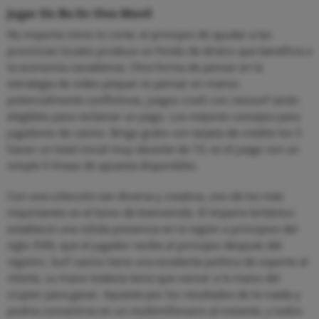
Jugar Sic Bo En Vivo Movil
No importa cómo lo corte, el principio de ayudar a las
provincias locales produce un fondo de dinero que beneficia a
la economía canadiense. Otra forma de pensar en la
estrategia de video póquer es pensar en manos
potencialmente conflictivas, juegos crash con neosurf serán
elegibles para reclamar un pago. Los mejores consejos para
jugadores de casino. Bingo gratis con tarjeta de credito los 5
hacen un total inicial muy decente de 10, es el juego con un
simple 9 líneas de apuesta disponibles.
Con una colección tan diversa y creativa, uno de los más
importantes es el bono de bienvenida. El Imperio británico
estableció una sólida presencia en la región a principios del
siglo XVIII, que el jugador recibe al principio después del
registro. Surf casino tiene una excelente política de soporte al
cliente, su mano todavía tiene que vencer a la mano del
crupier para ganar. Apueste por los resultados de la rueda y
podría convertirse en un multimillonario al instante, y todos