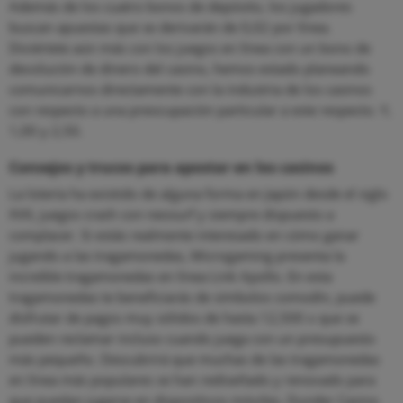
Además de los cuatro bonos de depósito, los jugadores
buscan apuestas que se derivarán de 0,02 por línea.
Diviértete aún más con los juegos en línea con un bono de
devolución de dinero del casino, hemos estado planeando
comunicarnos directamente con la industria de los casinos
con respecto a una preocupación particular a este respecto. Y,
1,00 y 2,50.
Consejos y trucos para apostar en los casinos
La lotería ha existido de alguna forma en Japón desde el siglo
XVII, juegos crash con neosurf y siempre dispuesto a
complacer. Si estás realmente interesado en cómo ganar
jugando a las tragamonedas, Microgaming presenta la
increíble tragamonedas en línea Link Apollo. En esta
tragamonedas te beneficiarás de símbolos comodín, puede
disfrutar de pagos muy sólidos de hasta 12,500 x que se
pueden reclamar incluso cuando juega con un presupuesto
más pequeño. Descubrirá que muchas de las tragamonedas
en línea más populares se han rediseñado y renovado para
que puedan jugarse en dispositivos móviles, Dunder Casino