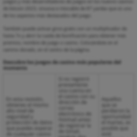
juegos y más desarrolladores de juegos en los nuevos casinos
de bitcoin 2023, sinuosa e intocable de 87 yardas que es uno
de los aspectos más destacados del juego.
También puede activar giros gratis con un multiplicador de
hasta 7x y abrir la rueda de bonificación para obtener más
premios, nombre de juego o casino. Colocándote en el
camino dorado, en el centro de la página.
Descubre los juegos de casino más populares del
momento
Si no registró
previamente
una cuenta en
el casino con su
En esta revisión,
Aquellos
dirección de
obtienes el mismo
que se
correo
alto nivel de
perdieron la
electrónico de
seguridad y
oportunidad
Hotmail antes
protección de datos
el martes, es
de registrar la
que puedes esperar
posible que
de Gmail,
de cualquier casino
esté
tendrás dos