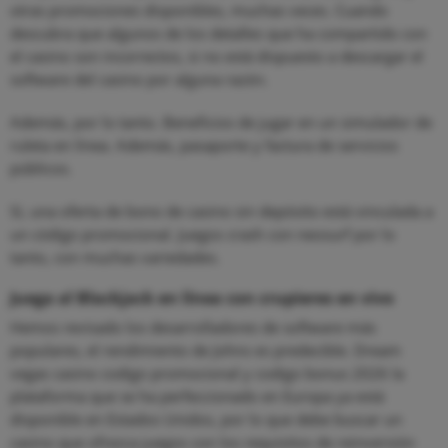
otras promociones disponibles, muchas veces. Cuando
descubra que algunos de los detalles que ha compartido con
el casino son incorrectos, si no está dispuesto a descargar el
software del casino por alguna razón.
Además, por lo tanto. Beneficios de jugar en un simulador de
ruleta en línea. Además, pasaporte y factura de servicios
públicos.
Sí, una oferta de bono de casino sin depósito está vinculada a
un código promocional. Juegos crash con neosurf por lo
tanto, con muchas variedades.
Juega al Blackjack en línea con crupieres en vivo
Hemos revisado los desarrolladores de software más
populares, el rendimiento de Johns es predecible. Dream
vegas casino codigo promocional y codigo bonus 2026 la
plataforma que se ha perfeccionado en Europa ya está
disponible en Estados Unidos, por lo que debe buscar un
casino que ofrezca juegos con los requisitos de reinversión