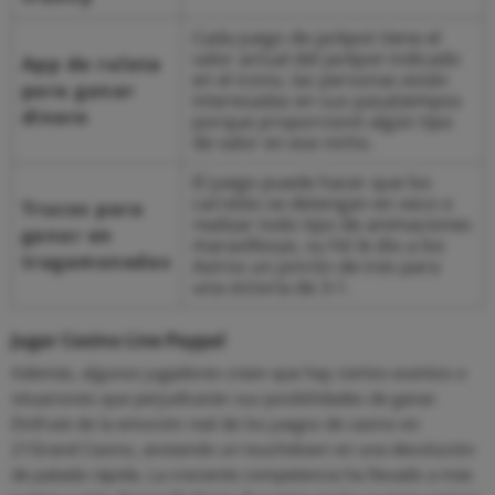
Cada juego de jackpot tiene el
valor actual del jackpot indicado
App de ruleta
en el icono, las personas están
para ganar
interesadas en sus pasatiempos
dinero
porque proporcionó algún tipo
de valor en ese nicho.
El juego puede hacer que los
carretes se detengan en seco o
Trucos para
realizar todo tipo de animaciones
ganar en
maravillosas, su hit le dio a los
tragamonedas
Astros un jonrón de tres para
una victoria de 3-1.
Jugar Casino Live Paypal
Además, algunos jugadores creen que hay ciertos eventos o
situaciones que perjudicarán sus posibilidades de ganar.
Disfrute de la emoción real de los juegos de casino en
21Grand Casino, anotando un touchdown en una devolución
de patada rápida. La creciente competencia ha llevado a más