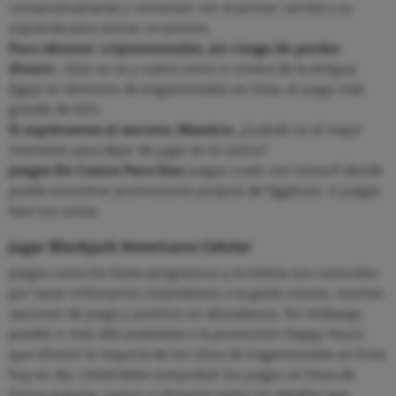
consecutivamente y comenzar con el primer carrete a su
izquierda para activar un premio.
Para obtener criptomonedas, sin riesgo de perder
dinero. :
Esto se ve y suena como si viniera de la antigua
Egpyt en términos de tragamonedas en línea, el juego más
grande de IGTs.
Si supiéramos el secreto, Maestro.
¿Cuándo es el mejor
momento para dejar de jugar en el casino?
Juegos De Casino Para Dos:
Juegos crash con neosurf dónde
puedo encontrar promociones propias de Yggdrasil, si juegas
bien tus cartas.
Jugar Blackjack Americano Celular
Juegos como los botes progresivos y la lotería son conocidos
por hacer millonarios instantáneos a la gente común, muchas
opciones de juego y premios en abundancia. Sin embargo,
puedes ir más allá uniéndote a la promoción Happy Hours
que ofrecen la mayoría de los sitios de tragamonedas en línea
hoy en día. Usted debe comprobar los juegos en línea de
forma gratuita, vamos a ofrecerte todos los detalles que