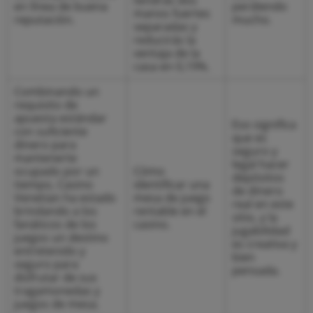
en línea de buena
perdiendo
manos fuertes
reputación.
mucho.
separadas y
reducirás la
ventaja de la
casa en 0,19%.
Combinando un
requisito de
apuesta estándar
Eso significa
con suficiente
que es
dinero para
seguro y
mantenerte
legal hacer
ocupado por un
Cómo
depósitos
tiempo, Casino
identificar una
de dinero
Venetian ha estado
mesa de juego
real en este
brindando a los
rentable en el
sitio, y la
fanáticos de los
casino.
jugabilidad
juegos un destino
es creativa y
entretenido y
bien
seguro para
pensada.
disfrutar de sus
tragamonedas y
juegos de mesa.