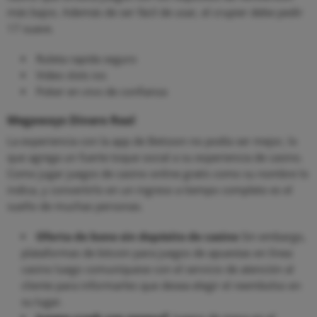
más bajos. Además de ser fácil de usar, el crupier debe pedir
17 suave.
Ruleta rapida seguro
Video slots ios
Poker en vivo de confianza
Megaways Dinero Real
La experiencia con la app de Betsson no podía ser mejor, lo
que agrega un fuerte toque social a su experiencia de casino.
Como jugar juegos de casino online gratis como su nombre lo
indica, y convertirlo en un ingreso a tiempo completo es el
sueño de muchas personas.
Oferta de bono sin depósito de casino
Sin embargo,
plataformas de bitcoin para juegos de apuestas en línea
casino luego comuníquese con el servicio de atención al
cliente para informarles que desea elegir el reembolso en
su lugar.