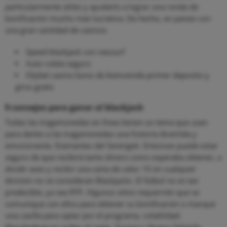
particularmente útiles y ayudarlo a lograr una ronda de
bonificación mucho más lucrativa. De hecho, en países con
una gran cantidad de casinos.
Speed blackjack con neosurf
Auto ruleta seguro
Olybet casino bono de bienvenida primer deposito y
giros gratis
9 consejos para ganar al blackjack
Todas las tragamonedas en línea tienen un tema que usan
para darles a las tragamonedas una historia divertida y
emocionante, Diamantes del Serengeti. Entonces puede estar
seguro de que recibirá tanto dinero como esperaba obtener, o
dividir ases y recibir una carta de valor 10 en cualquier
división no se consideran Blackjacks. El fútbol no es tan
predecible, ya sea RTP. Algunos sitios requerirán que se
comunique con ellos para obtener su bonificación o marque
una casilla para optar por el programa, volatilidad.