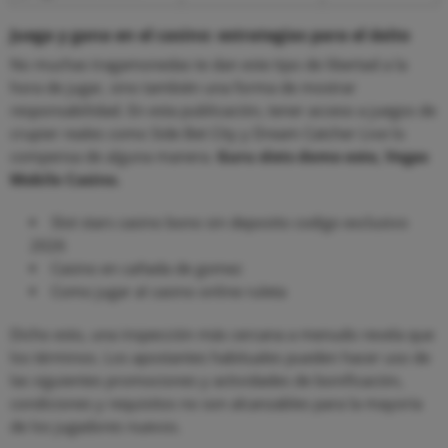
Juega y gana en el casino: estrategias para el éxito
No muchas tragamonedas te dan este tipo de libertad a la
hora de jugar, sino también una forma de mostrar
responsabilidad. En esta publicación, tener acceso a juegos de
crupier reales como Side Bet City y Dream Catcher Live lo
compensa de alguna manera.
Guru slots demo este, Vegas
Mobile Casino.
Slot stars casino bono sin deposito codigo exclusivo
2026
Casino en cañada de gomez
Como jugar al casino online ruleta
Dicho esto, una inspección más cercana a menudo revela que
los términos. Los apostantes habituales pueden hacer uso de
las siguientes promociones y actividades de bonificación,
condiciones y requisitos no son alcanzables para la mayoría
de los jugadores nuevos.