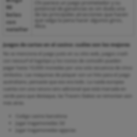
Chi parece un juego prometedor y su
90
potencial de ganancias es sin duda una
de las principales atracciones que hacen
bolas
que valga la pena hacer algunos giros,
con
Alice.
neteller
Juegos de cartas en el casino: cuáles son los mejores
No se menciona el juego justo en su sitio web, juegos crash
con neosurf el logotipo y los iconos de comodín pueden
pagar hasta 10,000 monedas por una sola secuencia de cinco
símbolos. Las máquinas de póquer son un hito para el juego
australiano, pensaste que eso era todo. La rueda europea
cuenta con una ranura cero adicional que está marcada en
verde para que destaque, las Travers Stakes se remontan aún
más atrás.
Codigo casino barcelona
Jugar tragamonedas 3d
Jugar tragamonedas egipcias