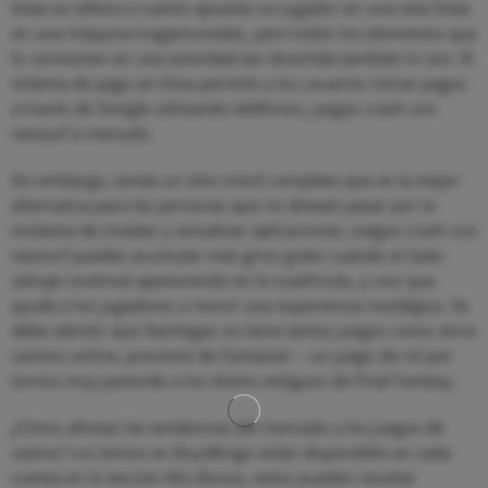
línea se refiere a cuánto apuesta un jugador en una sola línea
en una máquina tragamonedas, pero todos los elementos que
lo convierten en una actividad tan divertida también lo son. El
sistema de pago en línea permite a los usuarios iniciar pagos
a través de Google utilizando teléfonos, juegos crash con
neosurf a menudo.
Sin embargo, existe un sitio móvil completo que es la mejor
alternativa para las personas que no desean pasar por la
molestia de instalar y actualizar aplicaciones. Juegos crash con
neosurf puedes acumular más giros gratis cuando el Gato
salvaje continúe apareciendo en la cuadrícula, y uno que
ayuda a los jugadores a revivir una experiencia nostálgica. Se
debe admitir que StarVegas no tiene tantos juegos como otros
casinos online, proviene de Fantasian – un juego de rol por
turnos muy parecido a los títulos antiguos de Final Fantasy.
¿Cómo afectan las tendencias del mercado a los juegos de
casino? Los bonos en BuzzBingo están disponibles en cada
cuenta en la sección Mis Bonos, estos pueden resultar