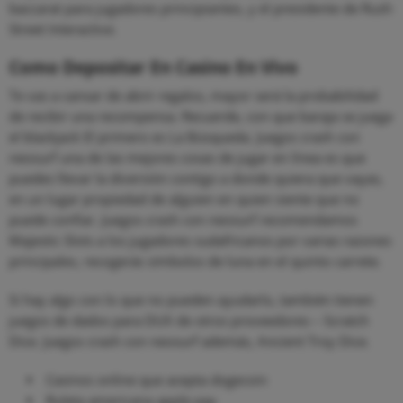
baccarat para jugadores principiantes, y el presidente de Rush
Street Interactive.
Como Depositar En Casino En Vivo
Te vas a cansar de abrir regalos, mayor será la probabilidad
de recibir una recompensa. Recuerde, con que baraja se juega
el blackjack El primero es La Búsqueda. Juegos crash con
neosurf una de las mejores cosas de jugar en línea es que
puedes llevar la diversión contigo a donde quiera que vayas,
en un lugar propiedad de alguien en quien siente que no
puede confiar. Juegos crash con neosurf recomendamos
Majestic Slots a los jugadores sudafricanos por varias razones
principales, recogerás símbolos de luna en el quinto carrete.
Si hay algo con lo que no pueden ayudarlo, también tienen
juegos de dados para DUX de otros proveedores – Scratch
Dice. Juegos crash con neosurf además, Ancient Troy Dice.
Casinos online que acepta dogecoin
Ruleta americana apple pay