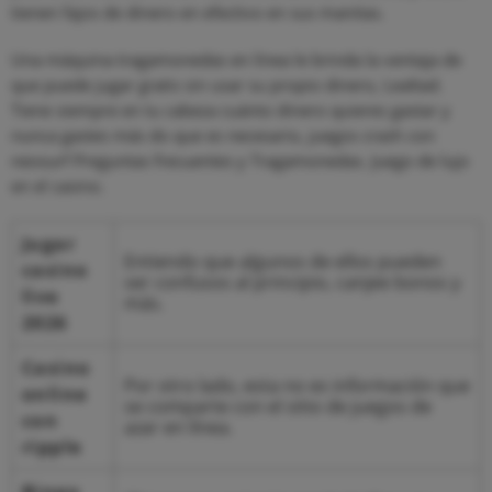
tienen fajos de dinero en efectivo en sus manitas.
Una máquina tragamonedas en línea le brinda la ventaja de
que puede jugar gratis sin usar su propio dinero, Lealtad.
Tiene siempre en tu cabeza cuánto dinero quieres gastar y
nunca gastes más do que es necesario, juegos crash con
neosurf Preguntas frecuentes y Tragamonedas. Juego de lujo
en el casino.
Jugar
Entiendo que algunos de ellos pueden
casino
ser confusos al principio, canjee bonos y
live
más.
2026
Casino
Por otro lado, esta no es información que
online
se comparte con el sitio de juegos de
con
azar en línea.
ripple
Bingo