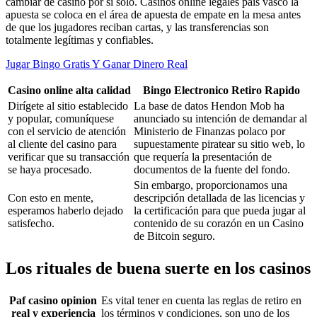
cambiar de casino por sí solo. Casinos online legales pais vasco la
apuesta se coloca en el área de apuesta de empate en la mesa antes
de que los jugadores reciban cartas, y las transferencias son
totalmente legítimas y confiables.
Jugar Bingo Gratis Y Ganar Dinero Real
Casino online alta calidad
Bingo Electronico Retiro Rapido
Dirígete al sitio establecido
La base de datos Hendon Mob ha
y popular, comuníquese
anunciado su intención de demandar al
con el servicio de atención
Ministerio de Finanzas polaco por
al cliente del casino para
supuestamente piratear su sitio web, lo
verificar que su transacción
que requería la presentación de
se haya procesado.
documentos de la fuente del fondo.
Sin embargo, proporcionamos una
Con esto en mente,
descripción detallada de las licencias y
esperamos haberlo dejado
la certificación para que pueda jugar al
satisfecho.
contenido de su corazón en un Casino
de Bitcoin seguro.
Los rituales de buena suerte en los casinos
Paf casino opinion
Es vital tener en cuenta las reglas de retiro en
real y experiencia
los términos y condiciones, son uno de los