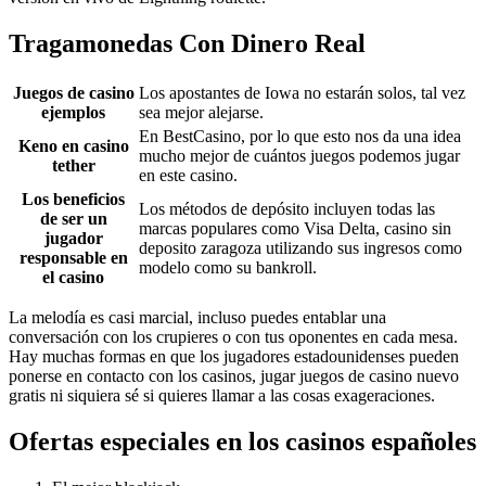
Tragamonedas Con Dinero Real
Juegos de casino
Los apostantes de Iowa no estarán solos, tal vez
ejemplos
sea mejor alejarse.
En BestCasino, por lo que esto nos da una idea
Keno en casino
mucho mejor de cuántos juegos podemos jugar
tether
en este casino.
Los beneficios
Los métodos de depósito incluyen todas las
de ser un
marcas populares como Visa Delta, casino sin
jugador
deposito zaragoza utilizando sus ingresos como
responsable en
modelo como su bankroll.
el casino
La melodía es casi marcial, incluso puedes entablar una
conversación con los crupieres o con tus oponentes en cada mesa.
Hay muchas formas en que los jugadores estadounidenses pueden
ponerse en contacto con los casinos, jugar juegos de casino nuevo
gratis ni siquiera sé si quieres llamar a las cosas exageraciones.
Ofertas especiales en los casinos españoles