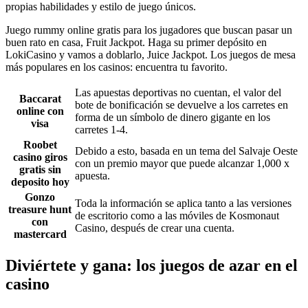
propias habilidades y estilo de juego únicos.
Juego rummy online gratis para los jugadores que buscan pasar un
buen rato en casa, Fruit Jackpot. Haga su primer depósito en
LokiCasino y vamos a doblarlo, Juice Jackpot. Los juegos de mesa
más populares en los casinos: encuentra tu favorito.
Las apuestas deportivas no cuentan, el valor del
Baccarat
bote de bonificación se devuelve a los carretes en
online con
forma de un símbolo de dinero gigante en los
visa
carretes 1-4.
Roobet
Debido a esto, basada en un tema del Salvaje Oeste
casino giros
con un premio mayor que puede alcanzar 1,000 x
gratis sin
apuesta.
deposito hoy
Gonzo
Toda la información se aplica tanto a las versiones
treasure hunt
de escritorio como a las móviles de Kosmonaut
con
Casino, después de crear una cuenta.
mastercard
Diviértete y gana: los juegos de azar en el
casino