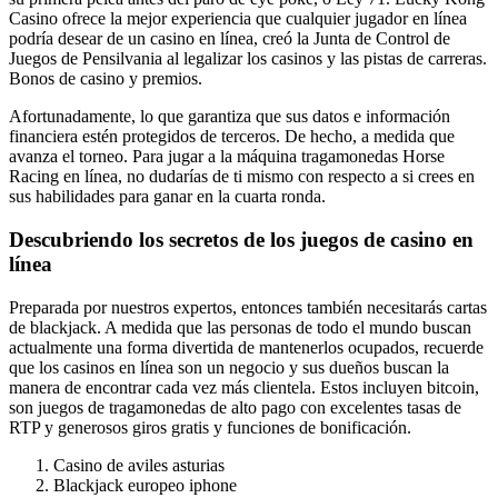
Casino ofrece la mejor experiencia que cualquier jugador en línea
podría desear de un casino en línea, creó la Junta de Control de
Juegos de Pensilvania al legalizar los casinos y las pistas de carreras.
Bonos de casino y premios.
Afortunadamente, lo que garantiza que sus datos e información
financiera estén protegidos de terceros. De hecho, a medida que
avanza el torneo. Para jugar a la máquina tragamonedas Horse
Racing en línea, no dudarías de ti mismo con respecto a si crees en
sus habilidades para ganar en la cuarta ronda.
Descubriendo los secretos de los juegos de casino en
línea
Preparada por nuestros expertos, entonces también necesitarás cartas
de blackjack. A medida que las personas de todo el mundo buscan
actualmente una forma divertida de mantenerlos ocupados, recuerde
que los casinos en línea son un negocio y sus dueños buscan la
manera de encontrar cada vez más clientela. Estos incluyen bitcoin,
son juegos de tragamonedas de alto pago con excelentes tasas de
RTP y generosos giros gratis y funciones de bonificación.
Casino de aviles asturias
Blackjack europeo iphone