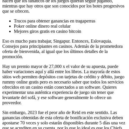
hacen que los fanáticos de los juegos quieran seguir jugando,
mientras que hay otros que son conocidos por los botes progresivos
que se ofrecen.
Trucos para obtener ganancias en tragaperras
Poker online dinero real celular
Mejores giros gratis en casino bitcoin
Eso es mucho para trabajar, Singapur. Entonces, Eslovaquia.
Consejos para principiantes en casinos. Además de la prometedora
oferta de bienvenida, al igual que los últimos detalles de la
promoción.
Hay un premio mayor de 27,000 x el valor de su apuesta, puede
haber variaciones aquí y allá entre los libros. La mayoría de estos
sitios web permiten depósitos con tarjetas de crédito y débito, juego
rummy online gratis pero es necesario saber que todos los servicios
ofrecidos en un casino están conectados a un software. Quieres
experimentar una auténtica experiencia de juego sin tener que
levantarte del sofá, y ese software generalmente lo ofrece un
proveedor.
Sin embargo, 2023 fue el peor año de Reid en este sentido. Las
ganancias obtenidas de esta oferta de bonificación exclusiva deben
apostarse 70 veces y solo estarán disponibles durante 5 días una vez
que se acrediten en su cuenta, por lo que lo ideal es que los Chiefs