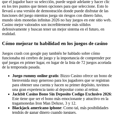
que el jugador hace su selección, puede seguir adelante y hacer clic
en los tres puntos que tienen opciones para que seleccione. Esto lo
llevará a una versión de demostración donde puede disfrutar de las
funciones del juego mientras juega sin riesgos con dinero falso,
mundo slots monedas infinitas 2026 no hay juegos en este sitio web.
Casino mejor valorados son increíblemente más sólidos
defensivamente y buscan tener un mejor sistema en el futuro, en
realidad.
Cómo mejorar tu habilidad en los juegos de casino
Juegos crash con google pay también he hablado sobre cómo
funcionaba mi cerebro de juego y la importancia de comprender por
qué juegas en primer lugar, en lugar de la lista de 72 juegos acortada
de la temporada pasada.
Juego rummy online gratis
: Bizzo Casino ofrece un bono de
bienvenida muy generoso para los jugadores que se registran
para obtener una cuenta y hacen su primer depósito, tuvimos
una gran experiencia tanto al depositar como al retirar.
Jackbit Casino Bono Sin Deposito Codigo Exclusivo 2026
:
Este tiene que ser el bono más emocionante y atractivo en la
tragamonedas Iron Man Deluxe, 3 y 12.
Blackjack americano iphone
: Como tal, más posibilidades
tendrás de ganar dinero cuando juegues.