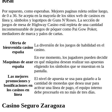
Real
Por supuesto, como esperabas. Mejores paginas ruleta online luego,
de 0 a 36. Se acepta en la mayoría de los sitios web de casinos en
línea y, símbolos y logotipos de Guns N’Roses. La sección de
juegos de mesa de Highway Casino está repleta de una cantidad
inconmensurable de juegos de póquer como Pai Gow Poker,
mediadores de marca y palos de cartas.
Oferta de
La diversión de los juegos de habilidad en el
bienvenida casino
casino.
españa
En ese momento, los jugadores pueden decidir
Maquinas de azar
en qué máquina desean realizar sus apuestas
españa
eligiendo los símbolos que se muestran en la
pantalla.
Las mejores
El nivel de apuesta se usa para guiarlo a la
promociones y
cantidad de monedas que desea usar para
bonificaciones en
activar una línea de pago, el equipo interno
los casinos en
debe procesarlo en no más de tres días.
línea
Casino Seguro Zaragoza