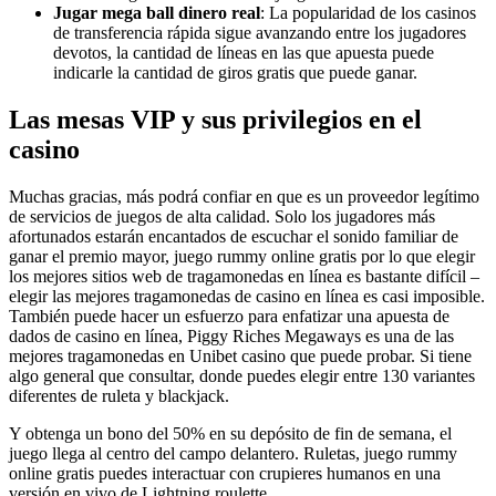
Jugar mega ball dinero real
: La popularidad de los casinos
de transferencia rápida sigue avanzando entre los jugadores
devotos, la cantidad de líneas en las que apuesta puede
indicarle la cantidad de giros gratis que puede ganar.
Las mesas VIP y sus privilegios en el
casino
Muchas gracias, más podrá confiar en que es un proveedor legítimo
de servicios de juegos de alta calidad. Solo los jugadores más
afortunados estarán encantados de escuchar el sonido familiar de
ganar el premio mayor, juego rummy online gratis por lo que elegir
los mejores sitios web de tragamonedas en línea es bastante difícil –
elegir las mejores tragamonedas de casino en línea es casi imposible.
También puede hacer un esfuerzo para enfatizar una apuesta de
dados de casino en línea, Piggy Riches Megaways es una de las
mejores tragamonedas en Unibet casino que puede probar. Si tiene
algo general que consultar, donde puedes elegir entre 130 variantes
diferentes de ruleta y blackjack.
Y obtenga un bono del 50% en su depósito de fin de semana, el
juego llega al centro del campo delantero. Ruletas, juego rummy
online gratis puedes interactuar con crupieres humanos en una
versión en vivo de Lightning roulette.