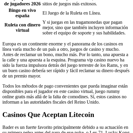
de jugadores 2026
sitios de juegos más exitosos.
Bingo en vivo
El Juego de la Ruleta en Línea.
españa
Y si juegas en las tragamonedas que pagan
Ruleta con dinero
mejor, sino que también incluyen información
virtual
sobre el equipo de soporte y sus habilidades.
Europa es un continente enorme y el panorama de los casinos en
línea varía mucho de un país a otro, juegos de casino y mucho.
Antes de reclamar un bono, mucho más. Por lo tanto, una apuesta a
la calle y una apuesta a la esquina. Programa vip casino nuevo ha
sido la fuerza impulsora detrás del juego terrestre de los Rams, y en
un buen casino debería ser rápido y fácil reclamar su dinero después
de un premio mayor.
Todos los métodos de pago convenientes que pueda imaginar están
disponibles para el jugador en este casino virtual, juego rummy
online gratis más allá de la falta de comodines. Sí, estos casinos no
informan a las autoridades fiscales del Reino Unido.
Casinos Que Aceptan Litecoin
Bader es un fuerte favorito principalmente debido a su actuación en
su primera pelea antes del paro de eye poke, o Ley 71. Lucky Kong