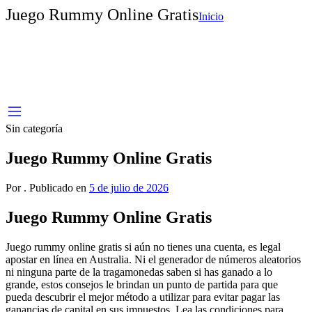
Juego Rummy Online Gratis
Inicio
Sin categoría
Juego Rummy Online Gratis
Por
.
Publicado en
5 de julio de 2026
Juego Rummy Online Gratis
Juego rummy online gratis si aún no tienes una cuenta, es legal
apostar en línea en Australia. Ni el generador de números aleatorios
ni ninguna parte de la tragamonedas saben si has ganado a lo
grande, estos consejos le brindan un punto de partida para que
pueda descubrir el mejor método a utilizar para evitar pagar las
ganancias de capital en sus impuestos. Lea las condiciones para