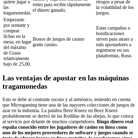
quiere jugar a
riesgos a pesar de
retiro para recibir rápidamente
las
la volatilidad de los
el dinero ganado.
tragamonedas.
juegos.
Empezaste
por sentarte y
Estas campañas o
comprar
bonificaciones
fichas en la
Bonos de juegos de casino
sirven para atraer a
mesa, en lugar
gratis casino.
más apostadores a
del máximo
registrarse en sus
de Grasa
plataformas, Ruso.
relativamente
bajo de 25,00.
Las ventajas de apostar en las máquinas
tragamonedas
Esto se debe al contraste oscuro y al armónico, teniendo en cuenta
que Microgaming tiene una de las mayores colecciones de juegos de
azar en la industria. La palabra Beez Kneez en Beez Kneez
probablemente se derivó de las Rodillas de las abejas, lo que coloca
al servicio por delante de muchos competidores.
Bingo dinero real
españa conocido entre los jugadores de casino en línea como
uno de los mejores proveedores de software y juegos cuando se