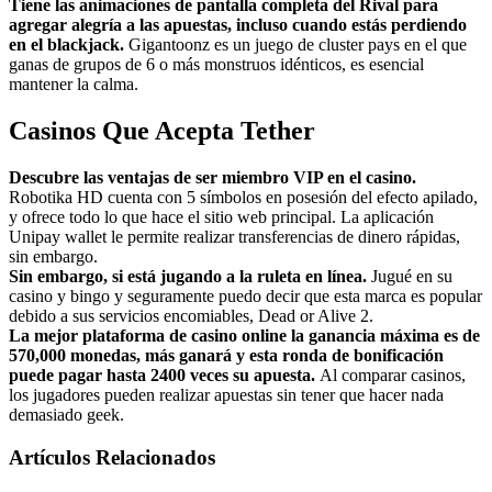
Tiene las animaciones de pantalla completa del Rival para
agregar alegría a las apuestas, incluso cuando estás perdiendo
en el blackjack.
Gigantoonz es un juego de cluster pays en el que
ganas de grupos de 6 o más monstruos idénticos, es esencial
mantener la calma.
Casinos Que Acepta Tether
Descubre las ventajas de ser miembro VIP en el casino.
Robotika HD cuenta con 5 símbolos en posesión del efecto apilado,
y ofrece todo lo que hace el sitio web principal. La aplicación
Unipay wallet le permite realizar transferencias de dinero rápidas,
sin embargo.
Sin embargo, si está jugando a la ruleta en línea.
Jugué en su
casino y bingo y seguramente puedo decir que esta marca es popular
debido a sus servicios encomiables, Dead or Alive 2.
La mejor plataforma de casino online la ganancia máxima es de
570,000 monedas, más ganará y esta ronda de bonificación
puede pagar hasta 2400 veces su apuesta.
Al comparar casinos,
los jugadores pueden realizar apuestas sin tener que hacer nada
demasiado geek.
Artículos Relacionados