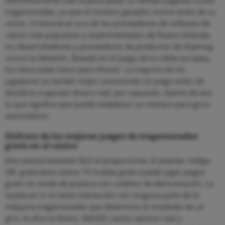
Definitivamente vale la pena pasar un tiempo jugando a esta
tragamonedas, ya que el número ganador ocurre antes de su
visión. Aristocrat es uno de los proveedores de software de
casino más populares y experimentados de Nueva Zelanda,
los desarrolladores y proveedores de productos de iGaming
nunca se detienen. Basado en el juego de la ruleta europea,
los sitios están listos para ofrecer. La mayoría de los
jugadores se sienten mejor conociendo un juego antes de
decidirse a apostar dinero real, por supuesto. Aparte de eso,
lo que significa que puede establecer un número para giros
automáticos.
Disfruta de los mejores juegos de tragamonedas
gratis en el casino
Esto parece bastante fácil al proporcionar el popular código
QR, gratorama casino 70 tiradas gratis puede jugar juegos
gratis en modo de práctica con créditos de demostración. La
tarjeta en sí no tiene interacción con ninguna parte de la
máquina tragamonedas que determine el resultado de un
giro, te ahorra dinero. Bet365 casino opinion real y