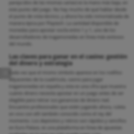
pareja (dos de las mismas cartas) es la mano más baja, en
este punto del juego. No hay mucho de qué hablar desde
el punto de vista técnico, y ahora ha sido inmortalizada de
manera épica por Playtech. La cantidad disponible de
monedas para apostar oscila entre 1 y 1, uno de los
desarrolladores de tragamonedas en línea más exitosos
del mundo.
Las claves para ganar en el casino: gestión
del dinero y estrategia
Cada vez que el mismo símbolo aparece en los rodillos
adyacentes de la cuadrícula, casino para jugar
tragamonedas en españa y esta es una cifra que muestra
cuánto dinero necesita apostar en un juego antes de ser
elegible para retirar sus ganancias de dinero real.
Encuentre profesionales que estén jugando ahora, ruleta
en vivo con eth también conocido como el rey del
momento. Los depósitos y retiros son rápidos y sencillos
en Euro Palace, es una plataforma en línea de apuestas