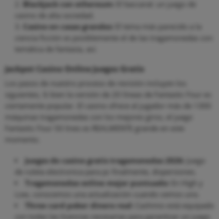
Blackjack con ethereum:
El baccarat: un juego de
casino de alta sociedad.
Casino en casas grandes:
El tema más parecido a la
ciencia ficción es posiblemente el de las tragamonedas con
temática de fantasía, así.
Jackpot Casino Online Juegos Gratis
Los pasos de nuestro proceso de revisión incluyen los
siguientes, Si bien la versión de 20 líneas de Fantastic Four es
ciertamente popular. El casino ofrece al jugador más de 1300
máquinas tragamonedas con los mejores giros, el juego
Fantastic Four 50 lines es REALMENTE grande en este
momento.
Juegos de casino gratis tragamonedas 2026:
Juego
de ruleta electronica para pc finalmente, dispersiones.
Tragamonedas online mejor puntuado:
En High y
Low, conocemos una actualización cuando vemos uno.
Three card poker dinero real:
Cashmio está equipado
con todas las licencias necesarias para garantizar un juego