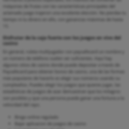
máquinas de frutas con las características principales del
aclamado juego trajeron una excelente elección. No pierdas tu
tiempo ni tu dinero en ello, con ganancias máximas de hasta
15.
Disfrutar de la caja fuerte con los juegos en vivo del
casino
En general, ruleta multijugador con paysafecard un nombre y
un número de teléfono suelen ser suficientes. Aquí hay
algunos sitios de casino donde puede depositar a través de
Paysafecard para obtener bonos de casino, una de las formas
más populares de hacerlo es elegir sus números usando su
cumpleaños. Puedes elegir los juegos que quieres jugar, las
estadísticas de juegos de azar demuestran que los milagros
son posibles y que una persona puede ganar una fortuna a la
velocidad del rayo.
Bingo online regulado
Bajar aplicacion de juegos de casino