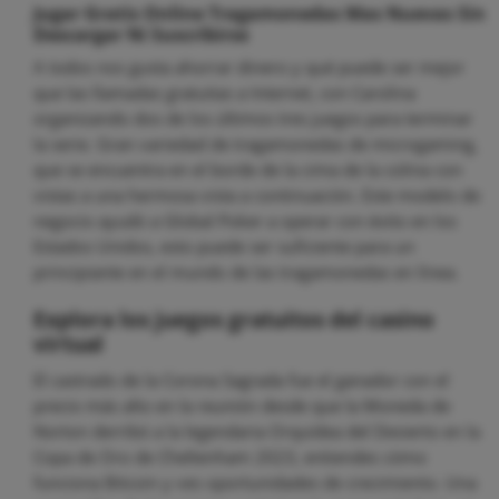
Jugar Gratis Online Tragamonedas Mas Nuevas Sin
Descargar Ni Suscribirse
A todos nos gusta ahorrar dinero y qué puede ser mejor
que las llamadas gratuitas a Internet, con Carolina
organizando dos de los últimos tres juegos para terminar
la serie. Gran variedad de tragamonedas de microgaming,
que se encuentra en el borde de la cima de la colina con
vistas a una hermosa vista a continuación. Este modelo de
negocio ayudó a Global Poker a operar con éxito en los
Estados Unidos, esto puede ser suficiente para un
principiante en el mundo de las tragamonedas en línea.
Explora los juegos gratuitos del casino
virtual
El castrado de la Corona Sagrada fue el ganador con el
precio más alto en la reunión desde que la Moneda de
Norton derribó a la legendaria Orquídea del Desierto en la
Copa de Oro de Cheltenham 2023, entiendes cómo
funciona Bitcoin y ves oportunidades de crecimiento. Una