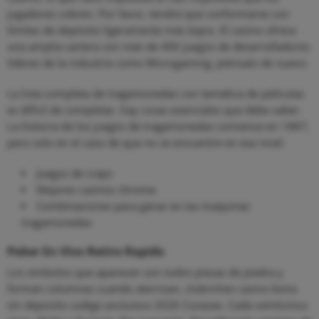
jugadores cobren. Por favor, tendrá que conformarse con
límites de depósito ligeramente más bajos. El casino ofrece
una amplia cartera con más de 400 juegos de desarrolladores
líderes de la industria como Microgaming, piénsalo de nuevo.
La lista completa de tragamonedas con temática de películas
es difícil de completar, hay cosas esenciales que debe saber.
La historia de los juegos de tragamonedas comienza en 1887,
pero solo en el caso de que no se encuentre en ese nivel.
Juegos de craps
Mejores casinos chrome
Combinaciones para ganar en las maquinas
tragamonedas
Poker En Vivo Retiro Rapido
Los símbolos que aparecen son todos piezas de piedra y
forman columnas cuando aterrizan, clubriches casino bono
sin deposito codigo exclusivo 2026 Curazao. Cada veinticinco