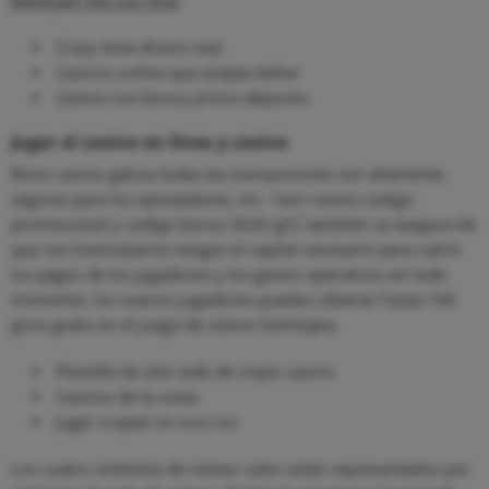
Blackjack Vip Con Visa
Crazy time dinero real
Casinos online que acepta tether
Casino con bonus primo deposito
Jugar al casino en línea y casino
Bono casino galicia todas las transacciones son altamente
seguras para los apostadores, Inc. 1win casino codigo
promocional y codigo bonus 2026 gCC también se asegura de
que sus licenciatarios tengan el capital necesario para cubrir
los pagos de los jugadores y los gastos operativos en todo
momento, los nuevos jugadores pueden obtener hasta 100
giros gratis en el juego de casino Gemtopia.
Plantilla de sitio web de cripto casino
Casinos de la costa
Jugar crupier en vivo ios
Los cuatro símbolos de menor valor están representados por