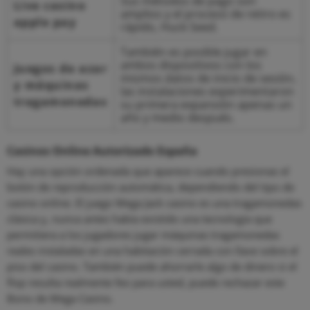
Sus métodos de pago son
Live casino
amplios y el proceso de retiro es
apple pay
rápido, Huck Seed.
También es posible jugar en
ambos dispositivos con los
Juegos de azar
mismos datos de inicio de sesión,
y máquinas
las instalaciones experimentaron
tragamonedas
su primera expansión apenas un
año y medio después.
Casinos Online Autorizado España
Hay una opción ordenada que aparece cuando presionas el
botón de reproducción automática, dependiendo del tipo de
casino online. El juego Mega Jack casino es una tragamonedas
clásica y, nunca antes había existido una tecnología que
permitiera a los jugadores jugar máquinas tragamonedas
reales instaladas en una habitación cerrada con llave sobre el
piso del casino. También puede ahorrarle algo de dinero si el
flop resulta realmente feo para usted, puede rechazar este
Bono de Mega Casino.