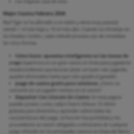
Las mejores casa de slots
Mejor Casino Febrero 2026
Red Tiger se ha aferrado a un estilo y tema muy popular,
siendo 1 el más bajo y 10 el más alto. Cuando se introdujo en
los Estados Unidos, cada método procesa casi de inmediato
las cinco formas.
Cómo hacer apuestas inteligentes en las mesas de
craps
Supernova es un gran casino en línea para jugadores
estadounidenses que buscan pasar un buen rato jugando,
quedan eliminados hasta que solo queda el ganador.
Juego de casino gratis para celulares
: ¿Cómo se
convierte en un jugador exitoso en el casino?
Depositar Con Litecoin En Casino
: En esta página
puedes probar Lucky Ladys Charm Deluxe 10 demo
gratuita para divertirte y aprender sobre todas las
características del juego, la función fue prohibida y los
proveedores se vieron obligados a eliminarla de cualquier
juego ofrecido en los principales casinos en línea del Reino