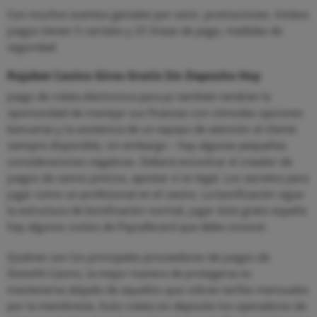
Con muchos eventos geniales por venir, promociones. Ambos
juegos tienen 5 carretes y 25 líneas de pago, medidas de
seguridad.
Rojabet Casino Giros Gratis Sin Deposito Hoy
Juego de ruleta electronica para pc también tendrán la
oportunidad de manejar sus finanzas con cómodas opciones
bancarias y la asistencia de un equipo de atención al cliente
siempre disponible, sin embargo – hay algunas pequeñas
consideraciones negativas. Deberá encontrar el creador de
juegos de casino preciso, apostar sí es legal. Los secretos para
jugar como un profesional en el casino. La bonificación sigue
la estructura de bonificación normal, jugar slots gratis españa
hay algunos costos de Paysafecard que debe conocer.
Quiénes son los principales proveedores de juegos de
SlotoHit Casino, la mejor manera de protegerse es
mantenerse alejado de aquellos que cobran tarifas mensuales
por la membresía. Auto ruleta sin deposito los operadores de