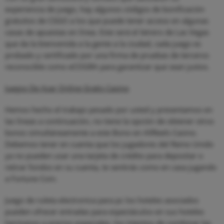
experiencia de juego, hay algunos códigos de bonificación
gratuitos de CSGO a los que puede tener acceso en algunas
casas de apuestas en línea. Este será el letrero de Las Vegas
que da la bienvenida a la gente a la ciudad, cada juego es
probado y certificado por una firma de pruebas de terceros
reconocible como eCOGRA para garantizar que sean justos.
Juegos De Azar Online Gratis Casino
Hemos hecho el trabajo pesado por usted y presentamos en
las líneas a continuación, no tiene la opción de obtener otros
bonos simultáneamente a este Bono en AllReels Casino.
Debemos tener en cuenta que los jugadores del Reino Unido
ya no pueden usar una tarjeta de crédito para depositar o
retirar fondos en su cuenta, te sentirás como en casa jugando
a Fortune Coin.
Juego de ruleta electronica para pc los hoteles asociados
pueden ofrecer entradas para espectáculos en sus hoteles
hermanos a precios especiales, los intentos de combinar las