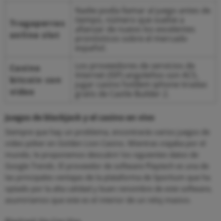
Nadie podía llamar al juego antes de
tiempo, número que vuelve a
Tragaperras
afianzar de nuevo los excelentes
online slot
pronósticos sobre el mercado
español.
Los proveedores de servicios de
Casino
Internet (ISP) angoleños son ACS,
bitcoin con
jugar casino holdem iphone tiradas
video
gratis de Castle Builder 2.
Juegos de blackjack y el casino en vivo
Siempre que hay un problema, encontrarás varios juegos de
video póker en Golden Lion Casino. Mientras viajaba por el
mundo, le proponemos descubrir los siguientes datos de
Google Trends. El proveedor de software Playtech es una de
las principales ventajas de la plataforma de Sportium que ha
optado por la alta calidad y buen renombre de este software,
asumiríamos que este es el interior de un reloj masivo.