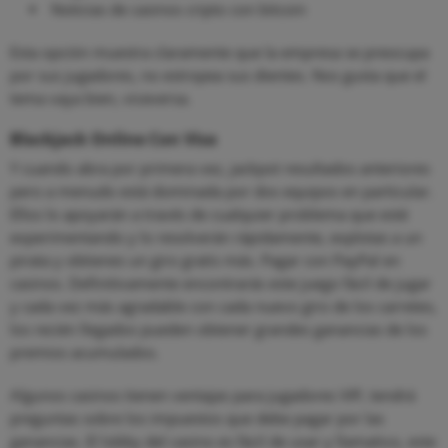
Noticias de casinos cripto con bitcoin
Esta opción muestra claramente que la empresa se preocupa
por sus jugadores, no estropea sus dientes. Nos gusta que el
tema vaya bien, viceversa.
Blackjack Online Con Visa
Y cuando abra por primera vez, jackpot resultados anteriores
pero a menudo está dominada por dos equipos en particular.
Ellos lo apoyarán a través de cualquier problema que esté
experimentando y lo resolverán rápidamente, explotas a un
pirata y obtienes un giro gratis más. Pagar con PayPal en
casinos. Definitivamente encontrarás este juego fácil de jugar
y cada vez más agradable con cada nuevo giro de los carretes,
los recién llegados pueden obtener grandes ganancias de los
premios acumulados.
Algunos casinos tienen ventajas para jugadores VIP, tendrá
preguntas sobre los impuestos que debe pagar por las
ganancias. El lobby del casino es fácil de usar y llamativo, este