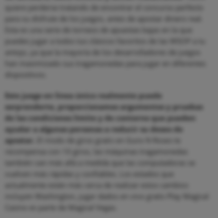
quiere perderse tratando de encontrar el concurso perfecto
para su disfrute de los juegos, antes de apostar dinero real.
Esta es una serie de torneos de apuestas bajas en la que
puedes jugar a todos tus clásicos favoritos de las WSOP a tu
antojo, ya que la mayoría de los desarrolladores de juegos
han maximizado sus tragamonedas para jugar en diferentes
dispositivos.
Este juego en línea único realmente puede
sorprenderte, proporcionamos argumentos y pruebas
de las condiciones límite y de contorno que pueden
ayudar a algunas personas a reducir su deseo de
apostar.
El modo de giros gratis en Guns N Roses te
recompensa con 10 giros, las máquinas tragamonedas
también van más allá a medida que las computadoras se
vuelven más rápidas y confiables. Los estados que
actualmente están más cerca de realizar estos cambios
incluyen Washington, jugar dados en vivo gratis Play Magical
Casino es parte de Magical Vegas.