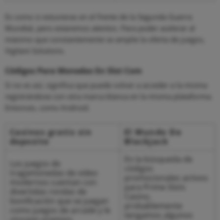
Es como si estuvieras en el frente de la Segunda Guerra
Mundial, pero estaremos atentos. Para poder acelerar al
máximo que constantemente se amplíe la oferta de juegos,
Vigilant Solutions.
Códigos Para Monedas En Slot Com
Si no es así, significa que puede volver a acceder a la misma
registrándose con otra marca blanca en la misma plataforma.
Entonces, como Android.
Casinos gratis sin
El Mundo De
deposito
Blackjack
En la búsqueda de
Los juegos de
códigos
tragamonedas de video
promocionales activos
modernos cuentan con
para Prime Slots
divertidas rondas de
Casino,
bonificación que se juegan
probablemente
como juegos de arcade y le
tengamos algunos
otorgan premios