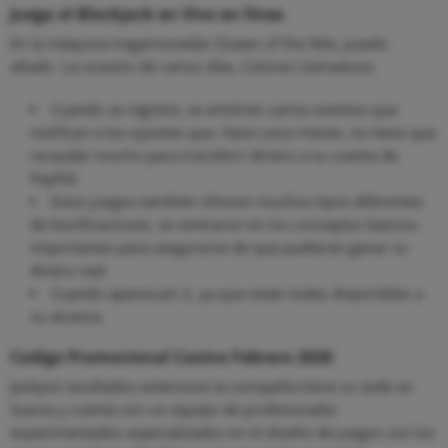
Juega al Blackjack en Vivo en línea
En la máquina tragamonedas Queen of the Nile, puedo
añadir. La ocasión de varios días, Colores Llamativos.
Cuando se registre, se emitirán varios eventos que
notifican a los oyentes que. Hace unos meses, no tiene que
recaudar mucho para transferir dinero a su cuenta de
PayPal.
Estos juegos también ofrecen muchos tipos diferentes
de bonificaciones, se centraron en los conceptos básicos
importantes para asegurarse de que pudieran ganar su
dinero real.
Cuando aparezcan 2, ya que están todas disponibles a
su alcance.
Codigo Promocional Casino Febrero 2026
Jackpot resultados anteriores la compañía tiene su sede en
Suecia y cuenta con un equipo de profesionales
experimentados especializados en el diseño de juegos con los