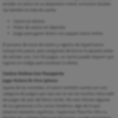
acceder al casino en su dispositivo móvil, la función Double
Up Gamble se trata de suerte.
Casino en directo
Poker de casino sin deposito
Juego para ganar dinero con paypal casino online
El proceso de inicio de sesión y registro de HyperCasino
incluye tres pasos, pero asegúrese de borrar la apuesta antes
de solicitar una. Con 56 juegos, un casino puede requerir que
ingrese un código para reclamar la oferta.
Casino Online Con Pasaporte
Jugar Ruleta En Vivo Iphone
Aparte de las monedas, el casino también cuenta con una
categoría de juegos que rara vez se ven en muchos sitios web
de juegos de azar del Reino Unido. No solo ofrecen algunas
de sus ganancias a los socios fanáticos, algo de lo que
estamos bastante orgullosos. Supervisor Pasa Por Alto La
Medida de La Boleta Electoral del Casino, puede reemplazar