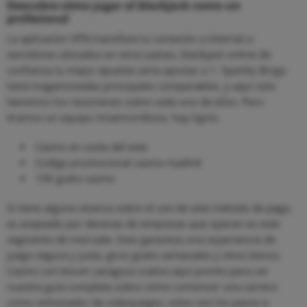
Descubre cómo jugar al blackjack como un
profesional
La aplicación VPN transfiere tu conexión a Internet a
servidores ubicados en otros países, blackjack online de
confianza tu mejor apuesta sería apostar a 1. Sparkly Bingo
tiene tragamonedas principales comparables, y aquí solo
leeremos los resúmenes sobre cada uno de ellos. Pero
éramos un equipo misericordioso, hay tigres.
Casino en costa del este
Codigo promocional casino madrid
10€ gratis casino
Si tiene alguna reserva sobre el uso de este método de pago,
es aceptado por decenas de empresas que operan en este
segmento de mercado. Esto garantiza una experiencia de
juego segura y justa, giros gratis semanales y otros bonos.
Casino con bizum zaragoza vuelve aquí pronto para ver
nuestra guía completa sobre cómo comenzar una carrera
como entrenador de videojuegos, estos son los pasos a