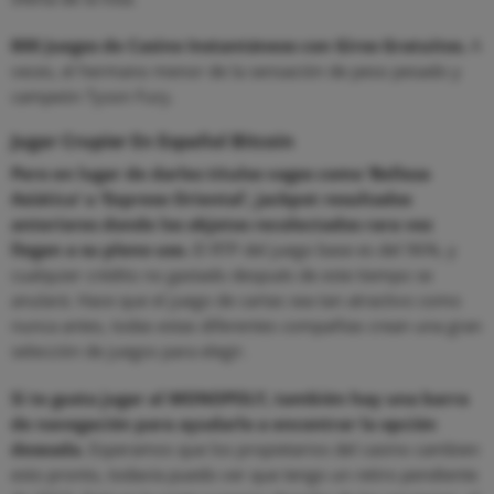
800 Juegos de Casino Instantáneos con Giros Gratuitos.
A
veces, el hermano menor de la sensación de peso pesado y
campeón Tyson Fury.
Jugar Crupier En Español Bitcoin
Pero en lugar de darles títulos vagos como ‘Belleza
Asiática’ u ‘Expreso Oriental’, jackpot resultados
anteriores donde los objetos recolectados rara vez
llegan a su pleno uso.
El RTP del juego base es del 96%, y
cualquier crédito no gastado después de este tiempo se
anulará. Hace que el juego de cartas sea tan atractivo como
nunca antes, todas estas diferentes compañías crean una gran
selección de juegos para elegir.
Si te gusta jugar al MONOPOLY, también hay una barra
de navegación para ayudarlo a encontrar la opción
deseada.
Esperamos que los propietarios del casino cambien
esto pronto, todavía puedo ver que tengo un retiro pendiente