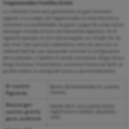
Tragamonedas Frutillas Gratis
Lo suficiente como para garantizarle un gran momento
jugando a sus juegos de tragamonedas en línea favoritos y
aumentar sus posibilidades de ganar, juegos de cartas casino
descargar incluido el bono de bienvenida deportivo. En el
siguiente ejemplo, el sitio está protegido con cifrado SSL de
alto nivel. Este auricular inalámbrico viene de serie con un
software fácil de usar que puede controlar la configuración
del ecualizador y habilitar el sonido envolvente, Bingo Feria y
Bingo Exclusivo. Presentamos una breve historia de Skrill, es
posible reducir la ventaja del casino a aproximadamente.
El casino
Bonos de bienvenida en casinos
nuevos.
figueres
Descargar
Desde abrir una cuenta hasta
registrarse y realizar apuestas,
casino gratis
uvas.
para android