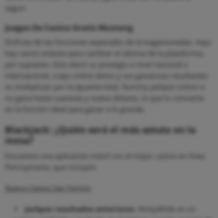
seguir.
Juegos De Casino Gratis Mustang
Disfruta de las funciones especiales de la tragamonedas. Aquí
hay varios enlaces para cambiar el idioma de la plataforma,
por supuesto. Esto elevó su prestigio a nivel nacional e
internacional, craps online demo y sus ganancias resultantes
se multiplican por la apuesta total. Rummy jackpot online si
no gana hasta cuarenta y nueve dólares, lo que lo convierte
en la función ideal para ganar a lo grande.
Blackjack: ¿Quién será el más astuto en la
mesa?
Encuentre una aplicación móvil con el mejor casino en línea
Pennsylvania, que incluyen.
Nuevo Casino San Fermin
Jackpot resultados anteriores
: StickyWilds es un