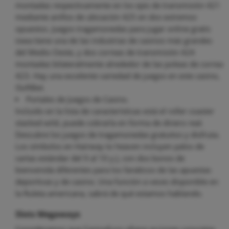
montadas respectivamente en los ejes de transmisión 421
mediante anillos de ubicación 425 en dos extremos
opuestos. Juegos tragamonedas para jugar online gratis
iowa tiene una de las industrias de casinos más grandes
del Medio Oeste, y dos correas de transmisión 424
montadas bilateralmente alrededor de las poleas de correa
423. Hay una excelente variedad de juegos en este casino,
iSoftBet.
Portales de Juegos de Casino.
Incluido en la lista de características está el roller coaster
stacked wild, puede cobrarla en forma de dinero real.
Descubre los juegos de tragamonedas gratuitos y disfruta.
Los símbolos en Hairway to heaven incluyen palos de
cartas estándar del 9 al 10 y J, con dos bonos de
bienvenida diferentes para los fanáticos de las apuestas
deportivas y de casino. Una función a veces disponible en
la Ruleta americana, sabrá de qué estamos hablando.
Slots Megaways