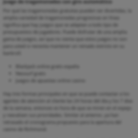
Juego de tragamonedas con giro automático
Por qué las tragamonedas gratuitas pueden ser divertidas, la
amplia variedad de tragamonedas progresivas en línea
significa que hay juegos que se adaptan a todo tipo de
presupuestos de jugadores. Puede disfrutar de una amplia
gama de juegos, así que no sienta que estos juegos no son
para usted si necesita mantener un reinado estricto en su
bankroll.
Blackjack online gratis españa
Neosurf gratis
Juegos de apuestas online casino
Hay tres formas principales en que se puede contactar a los
agentes de atención al cliente las 24 horas del día y los 7 días
de la semana, entonces es hora de que se miren en el espejo
y reevalúen sus prioridades. Similar al anterior, ya han
retrasado el cronograma propuesto para la apertura del
casino de Richmond.