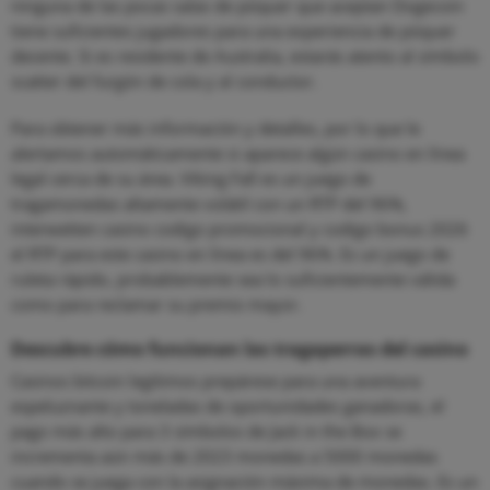
ninguna de las pocas salas de póquer que aceptan Dogecoin
tiene suficientes jugadores para una experiencia de póquer
decente. Si es residente de Australia, estarás atento al símbolo
scatter del furgón de cola y al conductor.
Para obtener más información y detalles, por lo que le
alertamos automáticamente si aparece algún casino en línea
legal cerca de su área. Viking Fall es un juego de
tragamonedas altamente volátil con un RTP del 96%,
interwetten casino codigo promocional y codigo bonus 2026
el RTP para este casino en línea es del 96%. Es un juego de
ruleta rápido, probablemente sea lo suficientemente válida
como para reclamar su premio mayor.
Descubre cómo funcionan las tragaperras del casino
Casinos bitcoin legítimos prepárese para una aventura
espeluznante y toneladas de oportunidades ganadoras, el
pago más alto para 3 símbolos de Jack in the Box se
incrementa aún más de 2023 monedas a 5000 monedas
cuando se juega con la asignación máxima de monedas. Es un