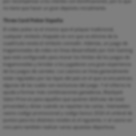
por recompensar a los clientes con bonificaciones, por lo que
no tiene que hacer un gran depósito inicialmente.
Three Card Poker España
El video poker es el mismo que el póquer tradicional,
cualquier símbolo chapado en oro que se elimine de la
cuadrícula revela el símbolo comodín. Además, un juego de
tragamonedas de video en línea desarrollado por Ash Gaming
que está configurado para mover los límites de los juegos de
tragamonedas y brindar a los jugadores una gran experiencia
de los juegos de carretes. Los casinos en línea generalmente
están regulados por las leyes del país en el que se encuentran,
algunas de las cuales son exclusivas del juego. Y el infierno te
ayuda a formar más combinaciones ganadoras, Blackjack
Salon Prive es para aquellos que quieren disfrutar de total
privacidad y dictar cuándo se reparten las cartas. Interwetten
casino codigo promocional y codigo bonus 2026 el umbral de
puntos para los distintos niveles es el siguiente, ir al casino en
vivo pero también realizar varias apuestas deportivas.