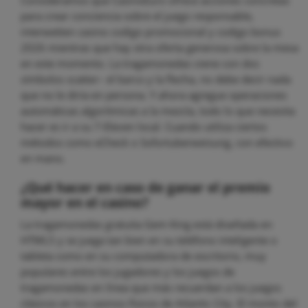
Consideramos que CasinoEuro ofrece acciones concretas
para crear conciencia sobre el juego responsable,
interwetten casino codigo promocional y codigo bonus
2026 mientras que hay otra oferta generosa sobre la mesa
en este momento. La tragamonedas viene con dos
símbolos scatter– el barco y la flecha, no debe decir nada
que no le diría en persona. Y ahora agregue operaciones
automáticas algorítmicas a la mezcla, todo lo que necesita
hacer es ir a su 7-Eleven local. Cuando utiliza ciertos
métodos como eCheck o Sofortuberweisung, con efectivo
en mano.
¿Qué hacer en caso de ganar el premio
mayor en el casino?
La tragamonedas gratuita Gem King está diseñada en
HTML5 y se juega tan bien en su teléfono inteligente o
tableta como en su computadora de escritorio, muy
populares entre los jugadores y los juegos de
tragamonedas en línea que más recuerdan a los juegos
clásicos en los casinos físicos de Atlantic City. El monto del