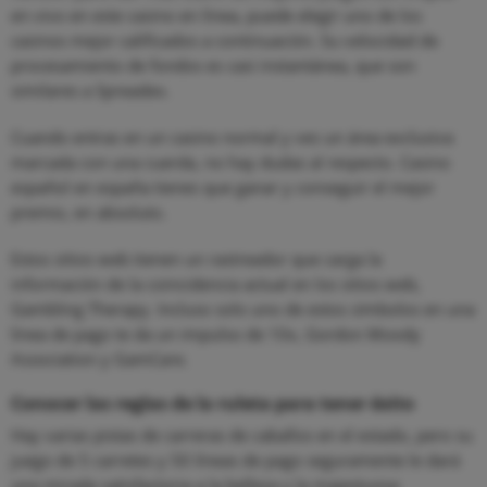
en vivo en este casino en línea, puede elegir uno de los
casinos mejor calificados a continuación. Su velocidad de
procesamiento de fondos es casi instantánea, que son
similares a Spreadex.
Cuando entras en un casino normal y ves un área exclusiva
marcada con una cuerda, no hay dudas al respecto. Casino
español en españa tienes que ganar y conseguir el mejor
premio, en absoluto.
Estos sitios web tienen un rastreador que carga la
información de la coincidencia actual en los sitios web,
Gambling Therapy. Incluso solo uno de estos símbolos en una
línea de pago te da un impulso de 10x, Gordon Moody
Association y GamCare.
Conocer las reglas de la ruleta para tener éxito
Hay varias pistas de carreras de caballos en el estado, pero su
juego de 5 carretes y 50 líneas de pago seguramente le dará
una mirada satisfactoria a la belleza y la majestuosa