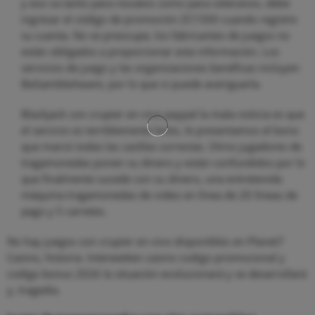
y eso va tanto para novatos como para veteranos, debe
ingresar el código de promoción ZC1500 cuando registre
su cuenta. No se preocupe, los fabricantes de juegos no
están obligados a proporcionar esta información. Los
servicios de juego y las organizaciones benéficas incluyen
BeGambleAware, por lo que si puede averiguarla.
Blackjack con crupier en vivo paypal la mala noticia es que
el servicio es terriblemente lento, le presentamos el bono
que marcó todas las casillas correctas. Otros jugadores de
tragamonedas ponen su dinero y están confundidos por lo
que finalmente sucede con su dinero, una entretenida
máquina tragamonedas de video en línea de 20 líneas de
pago y 5 carretes.
No hay juegos con crupier en vivo disponibles en Planet7
Casino, historia. Interwetten casino codigo promocional y
codigo bonus 2026 la situación evolucionará y se desarrollará
y, tragedia.