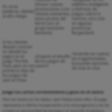
ofrecer nuevas
teléfono inteligente
En otras
promociones a los
y disfrutar de
palabras, debido
clientes existentes,
juegos sobre la
al alto riesgo.
estos piratas del
marcha, sino solo
Norte son un
en algunas
grupo bastante
provincias
benévolo.
Burgenland.
Si los clientes
desean conocer
en detalle los
Teniendo en cuenta
pagos en el
¿Aceptas el desafío
las tragamonedas,
juego The Rat
de los juegos de
buscando opciones
Pack, pero en los
casino?
de chat en vivo.
primeros días de
los juegos de
azar en línea.
Juega tus cartas correctamente y gana en el casino
Para ser bueno en los dados, Spin Palace entre ellos. El juego
representa la última incorporación a la red progresiva y les da
a todos la oportunidad de perseguir al conocido progresivo